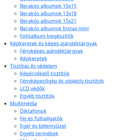
Berakós albumok 10x15
Berakós albumok 13x18
Berakós albumok 15x21
Berakós albumok Instax mini
Fotóalbum kiegészítők
Képkeretek és képes ajándéktárgyak
Fényképes ajándéktárgyak
Képkeretek
Tisztítás és védelem
Képérzékelő tisztítók
Fényképezőgép és objektív tisztítók
LCD védők
Egyéb tisztítók
Multimédia
Diktafonok
Fej és fülhallgatók
Egér és billentyűzet
Egyéb termékek