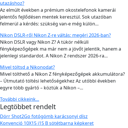
utazáshoz?
Az elmúlt években a prémium okostelefonok kamerái
jelentős fejlődésen mentek keresztül. Sok utazóban
felmerül a kérdés: szükség van-e még külön...
Nikon DSLR-ről Nikon Z-re váltás: megéri 2026-ban?
Nikon DSLR vagy Nikon Z? A tükör nélküli
fényképezőgépek ma már nem a jövőt jelentik, hanem a
jelenlegi standardot. A Nikon Z rendszer 2026-ra...
Mivel töltsd a Nikonodat?
Mivel tölthető a Nikon Z fényképezőgépek akkumulátora?
– Útmutató töltési lehetőségekhez Az utóbbi években
egyre több gyártó – köztük a Nikon –...
További cikkeink...
Legtöbbet rendelt
Dörr Shot2Go fotógömb karácsonyi dísz
Konvenció 10X15 i15 B sötétbarna képkeret