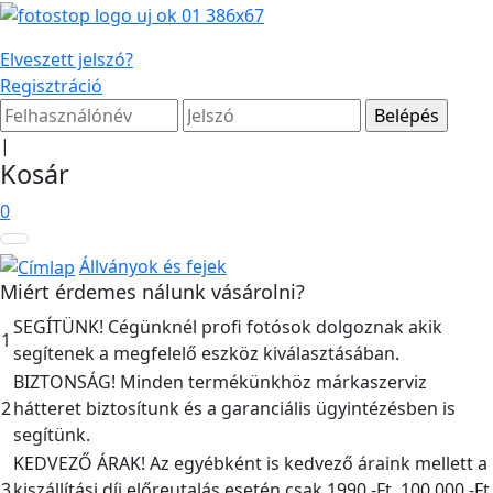
Elveszett jelszó?
Regisztráció
|
Kosár
0
Állványok és fejek
Miért érdemes nálunk vásárolni?
SEGÍTÜNK! Cégünknél profi fotósok dolgoznak akik
1
segítenek a megfelelő eszköz kiválasztásában.
BIZTONSÁG! Minden termékünkhöz márkaszerviz
2
hátteret biztosítunk és a garanciális ügyintézésben is
segítünk.
KEDVEZŐ ÁRAK! Az egyébként is kedvező áraink mellett a
3
kiszállítási díj előreutalás esetén csak 1990,-Ft, 100.000,-Ft