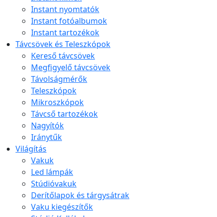
Instant nyomtatók
Instant fotóalbumok
Instant tartozékok
Távcsövek és Teleszkópok
Kereső távcsövek
Megfigyelő távcsövek
Távolságmérők
Teleszkópok
Mikroszkópok
Távcső tartozékok
Nagyítók
Iránytűk
Világítás
Vakuk
Led lámpák
Stúdióvakuk
Derítőlapok és tárgysátrak
Vaku kiegészítők