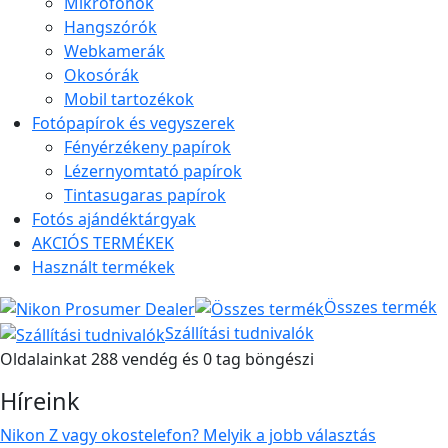
Mikrofonok
Hangszórók
Webkamerák
Okosórák
Mobil tartozékok
Fotópapírok és vegyszerek
Fényérzékeny papírok
Lézernyomtató papírok
Tintasugaras papírok
Fotós ajándéktárgyak
AKCIÓS TERMÉKEK
Használt termékek
Összes termék
Szállítási tudnivalók
Oldalainkat 288 vendég és 0 tag böngészi
Híreink
Nikon Z vagy okostelefon? Melyik a jobb választás