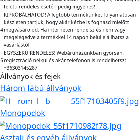
feletti rendelés esetén pedig ingyenes!
KIPRÓBÁLHATOD! A legtöbb termékünket folyamatosan
készleten tartjuk, hogy akár kézbe is foghasd mielőtt
4
megvásárolod. Ha interneten rendelsz és nem vagy
megelégedve a termékkel 14 napon belül elállhatsz a
vásárlástól.
EGYSZERŰ RENDELÉS! Webáruházunkban gyorsan,
5
regisztráció nélkül és akár telefonon is rendelhetsz:
+36303145287
Állványok és fejek
Három lábú állványok
Monopodok
Asztali és egyéb állványok