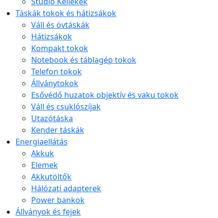
Stúdió Kellékek
Táskák tokok és hátizsákok
Váll és övtáskák
Hátizsákok
Kompakt tokok
Notebook és táblagép tokok
Telefon tokok
Állványtokok
Esővédő huzatok objektív és vaku tokok
Váll és csuklószíjak
Utazótáska
Kender táskák
Energiaellátás
Akkuk
Elemek
Akkutöltők
Hálózati adapterek
Power bankok
Állványok és fejek