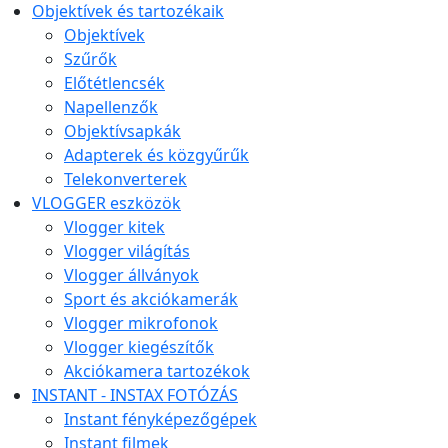
Objektívek és tartozékaik
Objektívek
Szűrők
Előtétlencsék
Napellenzők
Objektívsapkák
Adapterek és közgyűrűk
Telekonverterek
VLOGGER eszközök
Vlogger kitek
Vlogger világítás
Vlogger állványok
Sport és akciókamerák
Vlogger mikrofonok
Vlogger kiegészítők
Akciókamera tartozékok
INSTANT - INSTAX FOTÓZÁS
Instant fényképezőgépek
Instant filmek