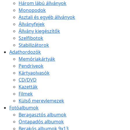
Három lábú állványok
Monopodok
Asztali és egyéb állványok
Állványfejek
Állvány kiegészítők
Szelfibotok
Stabilizátorok
Adathordozók
Memóriakártyák
Pendriveok
Kártyaolvasók
CD/DVD
Kazetták
Filmek
Külső merevlemezek
Fotóalbumok
Beragasztós albumok
Öntapadós albumok
Berakós albumok 9x13