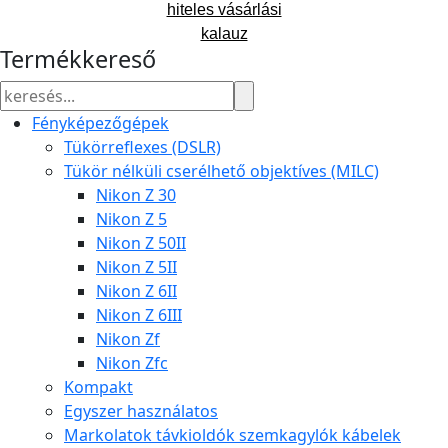
hiteles vásárlási
kalauz
Termékkereső
Fényképezőgépek
Tükörreflexes (DSLR)
Tükör nélküli cserélhető objektíves (MILC)
Nikon Z 30
Nikon Z 5
Nikon Z 50II
Nikon Z 5II
Nikon Z 6II
Nikon Z 6III
Nikon Zf
Nikon Zfc
Kompakt
Egyszer használatos
Markolatok távkioldók szemkagylók kábelek