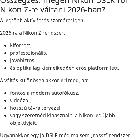
Összegzés: megéri Nikon DSLR-ről
Nikon Z-re váltani 2026-ban?
A legtöbb aktív fotós számára: igen.
2026-ra a Nikon Z rendszer:
kiforrott,
professzionális,
jövőbiztos,
és optikailag kiemelkedően erős platform lett.
A váltás különösen akkor éri meg, ha:
fontos a modern autofókusz,
videózol,
hosszú távra tervezel,
vagy szeretnéd kihasználni a Nikon legújabb
objektívjeit.
Ugyanakkor egy jó DSLR még ma sem „rossz” rendszer.