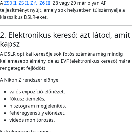
A
Z50 II,
Z5 II,
Z f,
Z6 III
, Z8 vagy Z9 már olyan AF
teljesítményt nyújt, amely sok helyzetben túlszárnyalja a
klasszikus DSLR-eket.
2. Elektronikus kereső: azt látod, amit
kapsz
A DSLR optikai keresője sok fotós számára még mindig
kellemesebb élmény, de az EVF (elektronikus kereső) mára
rengeteget fejlődött.
A Nikon Z rendszer előnye:
valós expozíció-előnézet,
fókuszkiemelés,
hisztogram megjelenítés,
fehéregyensúly előnézet,
videós monitorozás.
Ez különösen hasznos: