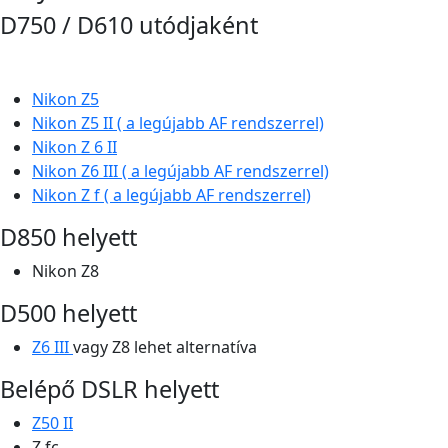
D750 / D610 utódjaként
Nikon Z5
Nikon Z5 II ( a legújabb AF rendszerrel)
Nikon Z 6 II
Nikon Z6 III
( a legújabb AF rendszerrel)
Nikon Z f
( a legújabb AF rendszerrel)
D850 helyett
Nikon Z8
D500 helyett
Z6 III
vagy Z8 lehet alternatíva
Belépő DSLR helyett
Z50 II
Z fc