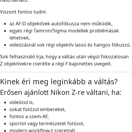
használható.
Viszont fontos tudni:
az AF-D objektívek autofókusza nem működik,
egyes régi Tamron/Sigma modellek problémásak
lehetnek,
videózásnál sok régi objektív lassú és hangos fókuszú.
Sok felhasználó írja, hogy a váltás után végül fokozatosan
Z objektívekre cserélte a régi F bajonettes üvegeit.
Kinek éri meg leginkább a váltás?
Erősen ajánlott Nikon Z-re váltani, ha:
videózol is,
sokat fotózol embereket,
fontos a szem-AF,
sportot vagy természetet fotózol,
modern workflow-t szeretnél,