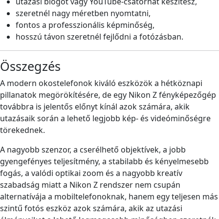
utazási blogot vagy YouTube-csatornát készítesz,
szeretnél nagy méretben nyomtatni,
fontos a professzionális képminőség,
hosszú távon szeretnél fejlődni a fotózásban.
Összegzés
A modern okostelefonok kiváló eszközök a hétköznapi
pillanatok megörökítésére, de egy Nikon Z fényképezőgép
továbbra is jelentős előnyt kínál azok számára, akik
utazásaik során a lehető legjobb kép- és videóminőségre
törekednek.
A nagyobb szenzor, a cserélhető objektívek, a jobb
gyengefényes teljesítmény, a stabilabb és kényelmesebb
fogás, a valódi optikai zoom és a nagyobb kreatív
szabadság miatt a Nikon Z rendszer nem csupán
alternatívája a mobiltelefonoknak, hanem egy teljesen más
szintű fotós eszköz azok számára, akik az utazási