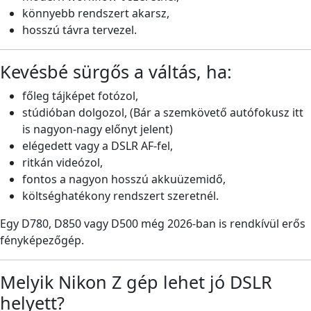
könnyebb rendszert akarsz,
hosszú távra tervezel.
Kevésbé sürgős a váltás, ha:
főleg tájképet fotózol,
stúdióban dolgozol, (Bár a szemkövető autófokusz itt
is nagyon-nagy előnyt jelent)
elégedett vagy a DSLR AF-fel,
ritkán videózol,
fontos a nagyon hosszú akkuüzemidő,
költséghatékony rendszert szeretnél.
Egy D780, D850 vagy D500 még 2026-ban is rendkívül erős
fényképezőgép.
Melyik Nikon Z gép lehet jó DSLR
helyett?