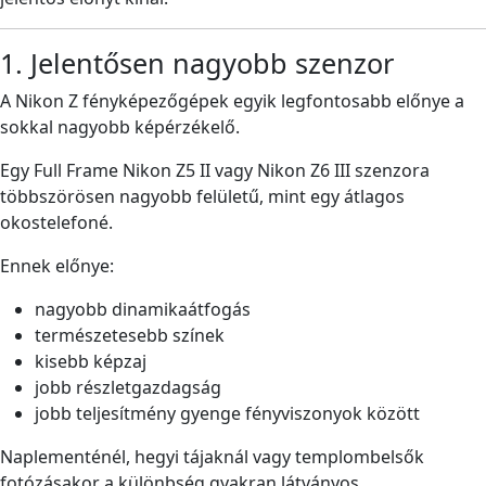
1. Jelentősen nagyobb szenzor
A Nikon Z fényképezőgépek egyik legfontosabb előnye a
sokkal nagyobb képérzékelő.
Egy Full Frame Nikon Z5 II vagy Nikon Z6 III szenzora
többszörösen nagyobb felületű, mint egy átlagos
okostelefoné.
Ennek előnye:
nagyobb dinamikaátfogás
természetesebb színek
kisebb képzaj
jobb részletgazdagság
jobb teljesítmény gyenge fényviszonyok között
Naplementénél, hegyi tájaknál vagy templombelsők
fotózásakor a különbség gyakran látványos.