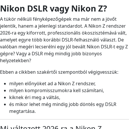
Nikon DSLR vagy Nikon Z?
A tükör nélküli fényképezőgépek ma már nem a jövőt
jelentik, hanem a jelenlegi standardot. A Nikon Z rendszer
2026-ra egy kiforrott, professzionális ökoszisztémává vált,
amelyet egyre több korábbi DSLR-felhasználó választ. De
valóban megéri lecserélni egy jól bevált Nikon DSLR-t egy Z
gépre? Vagy a DSLR még mindig jobb bizonyos
helyzetekben?
Ebben a cikkben szakértői szempontból végigvesszük:
milyen előnyöket ad a Nikon Z rendszer,
milyen kompromisszumokra kell számítani,
kiknek éri meg a váltás,
és mikor lehet még mindig jobb döntés egy DSLR
megtartása.
Mi változott 2026-ra a Nikon Z