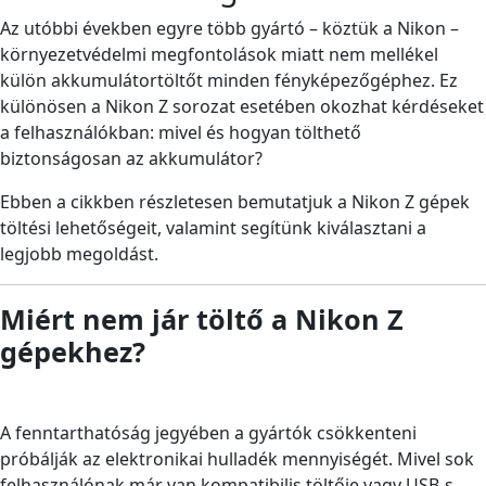
Az utóbbi években egyre több gyártó – köztük a
Nikon
–
környezetvédelmi megfontolások miatt nem mellékel
külön akkumulátortöltőt minden fényképezőgéphez. Ez
különösen a Nikon Z sorozat esetében okozhat kérdéseket
a felhasználókban: mivel és hogyan tölthető
biztonságosan az akkumulátor?
Ebben a cikkben részletesen bemutatjuk a Nikon Z gépek
töltési lehetőségeit, valamint segítünk kiválasztani a
legjobb megoldást.
Miért nem jár töltő a Nikon Z
gépekhez?
A fenntarthatóság jegyében a gyártók csökkenteni
próbálják az elektronikai hulladék mennyiségét. Mivel sok
felhasználónak már van kompatibilis töltője vagy USB-s