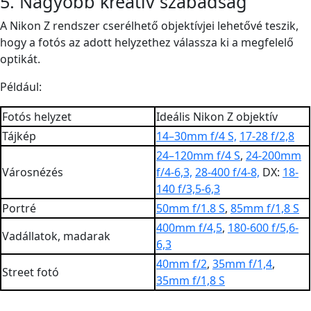
5. Nagyobb kreatív szabadság
A Nikon Z rendszer cserélhető objektívjei lehetővé teszik,
hogy a fotós az adott helyzethez válassza ki a megfelelő
optikát.
Például:
Fotós helyzet
Ideális Nikon Z objektív
Tájkép
14–30mm f/4 S,
17-28 f/2,8
24–120mm f/4 S
,
24-200mm
Városnézés
f/4-6,3,
28-400 f/4-8,
DX:
18-
140 f/3,5-6,3
Portré
50mm f/1.8 S
,
85mm f/1,8 S
400mm f/4,5
,
180-600 f/5,6-
Vadállatok, madarak
6,3
40mm f/2
,
35mm f/1,4
,
Street fotó
35mm f/1,8 S