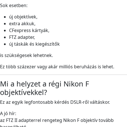
Sok esetben:
új objektívek,
extra akkuk,
CFexpress kártyák,
FTZ adapter,
új táskák és kiegészítők
is szükségesek lehetnek.
Ez több százezer vagy akár milliós beruházás is lehet.
Mi a helyzet a régi Nikon F
objektívekkel?
Ez az egyik legfontosabb kérdés DSLR-ről váltáskor.
A jó hír:
az FTZ II adapterrel rengeteg Nikon F objektív tovább