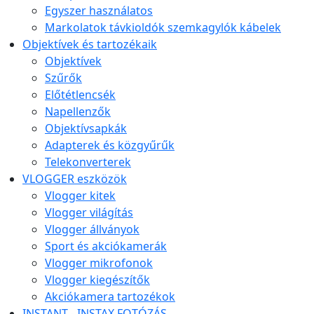
Egyszer használatos
Markolatok távkioldók szemkagylók kábelek
Objektívek és tartozékaik
Objektívek
Szűrők
Előtétlencsék
Napellenzők
Objektívsapkák
Adapterek és közgyűrűk
Telekonverterek
VLOGGER eszközök
Vlogger kitek
Vlogger világítás
Vlogger állványok
Sport és akciókamerák
Vlogger mikrofonok
Vlogger kiegészítők
Akciókamera tartozékok
INSTANT - INSTAX FOTÓZÁS