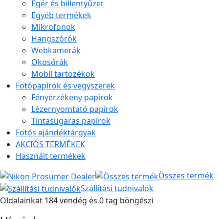
Egér és billentyűzet
Egyéb termékek
Mikrofonok
Hangszórók
Webkamerák
Okosórák
Mobil tartozékok
Fotópapírok és vegyszerek
Fényérzékeny papírok
Lézernyomtató papírok
Tintasugaras papírok
Fotós ajándéktárgyak
AKCIÓS TERMÉKEK
Használt termékek
Összes termék
Szállítási tudnivalók
Oldalainkat 184 vendég és 0 tag böngészi