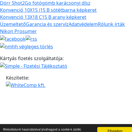
Dörr Shot2Go fotógömb karácsonyi dísz
Konvenció 10X15 i15 B sötétbarna képkeret
Konvenció 13X18 C15 B arany képkeret
Üzemeltető
Garancia és szervíz
Adatvédelem
Rólunk írták
Nikon Prosumer
Kártyás fizetés szolgáltatója:
Készítette:
Weboldalunk használatával jóváhagyod a cookie-k (sütik)
Elfogadom