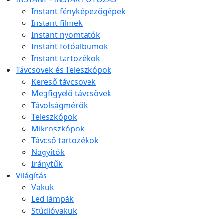
Instant fényképezőgépek
Instant filmek
Instant nyomtatók
Instant fotóalbumok
Instant tartozékok
Távcsövek és Teleszkópok
Kereső távcsövek
Megfigyelő távcsövek
Távolságmérők
Teleszkópok
Mikroszkópok
Távcső tartozékok
Nagyítók
Iránytűk
Világítás
Vakuk
Led lámpák
Stúdióvakuk