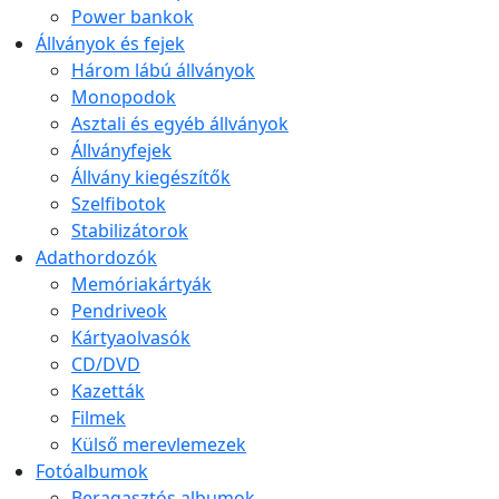
Power bankok
Állványok és fejek
Három lábú állványok
Monopodok
Asztali és egyéb állványok
Állványfejek
Állvány kiegészítők
Szelfibotok
Stabilizátorok
Adathordozók
Memóriakártyák
Pendriveok
Kártyaolvasók
CD/DVD
Kazetták
Filmek
Külső merevlemezek
Fotóalbumok
Beragasztós albumok