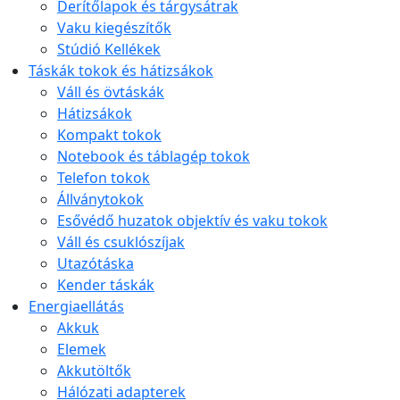
Derítőlapok és tárgysátrak
Vaku kiegészítők
Stúdió Kellékek
Táskák tokok és hátizsákok
Váll és övtáskák
Hátizsákok
Kompakt tokok
Notebook és táblagép tokok
Telefon tokok
Állványtokok
Esővédő huzatok objektív és vaku tokok
Váll és csuklószíjak
Utazótáska
Kender táskák
Energiaellátás
Akkuk
Elemek
Akkutöltők
Hálózati adapterek