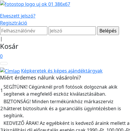
Elveszett jelszó?
Regisztráció
|
Kosár
0
Képkeretek és képes ajándéktárgyak
Miért érdemes nálunk vásárolni?
SEGÍTÜNK! Cégünknél profi fotósok dolgoznak akik
1
segítenek a megfelelő eszköz kiválasztásában.
BIZTONSÁG! Minden termékünkhöz márkaszerviz
2
hátteret biztosítunk és a garanciális ügyintézésben is
segítünk.
KEDVEZŐ ÁRAK! Az egyébként is kedvező áraink mellett a
3
kiszállítási díj előreutalás esetén csak 1990,-Ft, 100.000,-Ft