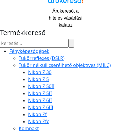
Árukereső, a
hiteles vásárlási
kalauz
Termékkereső
Fényképezőgépek
Tükörreflexes (DSLR)
Tükör nélküli cserélhető objektíves (MILC)
Nikon Z 30
Nikon Z 5
Nikon Z 50II
Nikon Z 5II
Nikon Z 6II
Nikon Z 6III
Nikon Zf
Nikon Zfc
Kompakt