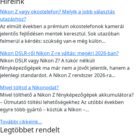
Híreink
Nikon Z vagy okostelefon? Melyik a jobb választás
utazáshoz?
Az elmúlt években a prémium okostelefonok kamerái
jelentős fejlődésen mentek keresztül. Sok utazóban
felmerül a kérdés: szükség van-e még külön...
Nikon DSLR-ről Nikon Z-re váltás: megéri 2026-ban?
Nikon DSLR vagy Nikon Z? A tükör nélküli
fényképezőgépek ma már nem a jövőt jelentik, hanem a
jelenlegi standardot. A Nikon Z rendszer 2026-ra...
Mivel töltsd a Nikonodat?
Mivel tölthető a Nikon Z fényképezőgépek akkumulátora?
– Útmutató töltési lehetőségekhez Az utóbbi években
egyre több gyártó – köztük a Nikon –...
További cikkeink...
Legtöbbet rendelt