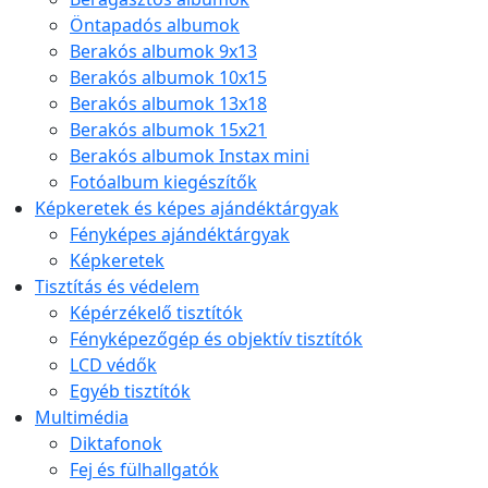
Öntapadós albumok
Berakós albumok 9x13
Berakós albumok 10x15
Berakós albumok 13x18
Berakós albumok 15x21
Berakós albumok Instax mini
Fotóalbum kiegészítők
Képkeretek és képes ajándéktárgyak
Fényképes ajándéktárgyak
Képkeretek
Tisztítás és védelem
Képérzékelő tisztítók
Fényképezőgép és objektív tisztítók
LCD védők
Egyéb tisztítók
Multimédia
Diktafonok
Fej és fülhallgatók