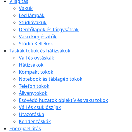
Világítás
Vakuk
Led lámpák
Stúdióvakuk
Derítőlapok és tárgysátrak
Vaku kiegészítők
Stúdió Kellékek
Táskák tokok és hátizsákok
Váll és övtáskák
Hátizsákok
Kompakt tokok
Notebook és táblagép tokok
Telefon tokok
Állványtokok
Esővédő huzatok objektív és vaku tokok
Váll és csuklószíjak
Utazótáska
Kender táskák
Energiaellátás