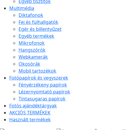
Egyéb tisztítók
Multimédia
Diktafonok
Fej és fülhallgatók
Egér és billentyűzet
Egyéb termékek
Mikrofonok
Hangszórók
Webkamerák
Okosórák
Mobil tartozékok
Fotópapírok és vegyszerek
Fényérzékeny papírok
Lézernyomtató papírok
Tintasugaras papírok
Fotós ajándéktárgyak
AKCIÓS TERMÉKEK
Használt termékek