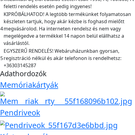
feletti rendelés esetén pedig ingyenes!
KIPRÓBÁLHATOD! A legtöbb termékünket folyamatosan
készleten tartjuk, hogy akár kézbe is foghasd mielőtt
4
megvásárolod. Ha interneten rendelsz és nem vagy
megelégedve a termékkel 14 napon belül elállhatsz a
vásárlástól.
EGYSZERŰ RENDELÉS! Webáruházunkban gyorsan,
5
regisztráció nélkül és akár telefonon is rendelhetsz:
+36303145287
Adathordozók
Memóriakártyák
Pendriveok