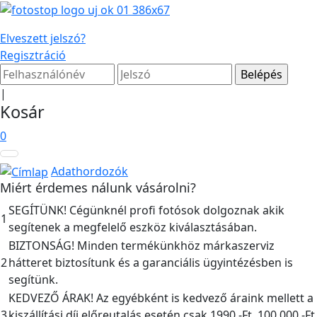
Elveszett jelszó?
Regisztráció
|
Kosár
0
Adathordozók
Miért érdemes nálunk vásárolni?
SEGÍTÜNK! Cégünknél profi fotósok dolgoznak akik
1
segítenek a megfelelő eszköz kiválasztásában.
BIZTONSÁG! Minden termékünkhöz márkaszerviz
2
hátteret biztosítunk és a garanciális ügyintézésben is
segítünk.
KEDVEZŐ ÁRAK! Az egyébként is kedvező áraink mellett a
3
kiszállítási díj előreutalás esetén csak 1990,-Ft, 100.000,-Ft