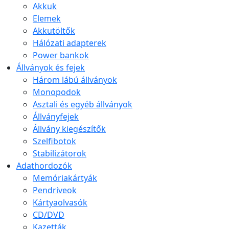
Akkuk
Elemek
Akkutöltők
Hálózati adapterek
Power bankok
Állványok és fejek
Három lábú állványok
Monopodok
Asztali és egyéb állványok
Állványfejek
Állvány kiegészítők
Szelfibotok
Stabilizátorok
Adathordozók
Memóriakártyák
Pendriveok
Kártyaolvasók
CD/DVD
Kazetták