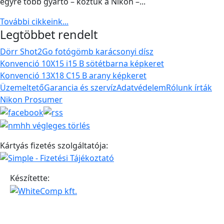
egyre több gyártó – köztük a Nikon –...
További cikkeink...
Legtöbbet rendelt
Dörr Shot2Go fotógömb karácsonyi dísz
Konvenció 10X15 i15 B sötétbarna képkeret
Konvenció 13X18 C15 B arany képkeret
Üzemeltető
Garancia és szervíz
Adatvédelem
Rólunk írták
Nikon Prosumer
Kártyás fizetés szolgáltatója:
Készítette: