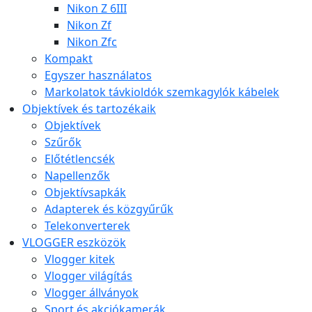
Nikon Z 6III
Nikon Zf
Nikon Zfc
Kompakt
Egyszer használatos
Markolatok távkioldók szemkagylók kábelek
Objektívek és tartozékaik
Objektívek
Szűrők
Előtétlencsék
Napellenzők
Objektívsapkák
Adapterek és közgyűrűk
Telekonverterek
VLOGGER eszközök
Vlogger kitek
Vlogger világítás
Vlogger állványok
Sport és akciókamerák