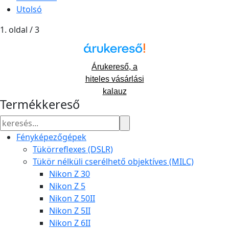
Utolsó
1. oldal / 3
Árukereső, a
hiteles vásárlási
kalauz
Termékkereső
Fényképezőgépek
Tükörreflexes (DSLR)
Tükör nélküli cserélhető objektíves (MILC)
Nikon Z 30
Nikon Z 5
Nikon Z 50II
Nikon Z 5II
Nikon Z 6II