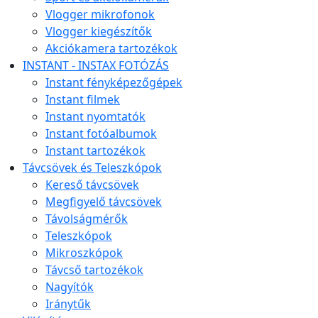
Vlogger mikrofonok
Vlogger kiegészítők
Akciókamera tartozékok
INSTANT - INSTAX FOTÓZÁS
Instant fényképezőgépek
Instant filmek
Instant nyomtatók
Instant fotóalbumok
Instant tartozékok
Távcsövek és Teleszkópok
Kereső távcsövek
Megfigyelő távcsövek
Távolságmérők
Teleszkópok
Mikroszkópok
Távcső tartozékok
Nagyítók
Iránytűk