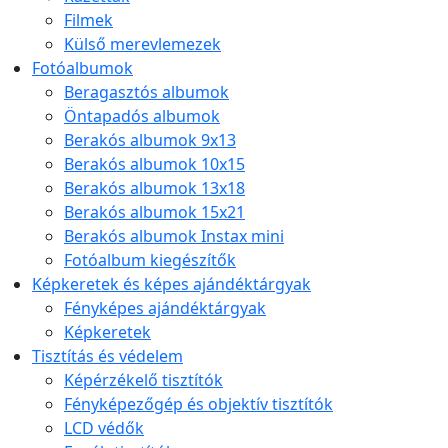
Filmek
Külső merevlemezek
Fotóalbumok
Beragasztós albumok
Öntapadós albumok
Berakós albumok 9x13
Berakós albumok 10x15
Berakós albumok 13x18
Berakós albumok 15x21
Berakós albumok Instax mini
Fotóalbum kiegészítők
Képkeretek és képes ajándéktárgyak
Fényképes ajándéktárgyak
Képkeretek
Tisztítás és védelem
Képérzékelő tisztítók
Fényképezőgép és objektív tisztítók
LCD védők