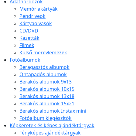
Adathordozók
Memóriakártyák
Pendriveok
Kártyaolvasók
CD/DVD
Kazetták
Filmek
Külső merevlemezek
Fotóalbumok
Beragasztós albumok
Öntapadós albumok
Berakós albumok 9x13
Berakós albumok 10x15
Berakós albumok 13x18
Berakós albumok 15x21
Berakós albumok Instax mini
Fotóalbum kiegészítők
Képkeretek és képes ajándéktárgyak
Fényképes ajándéktárgyak