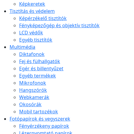
Képkeretek
Tisztítás és védelem
Képérzékelő tisztítók
Fényképezőgép és objektív tisztítók
LCD védők
Egyéb tisztítók
Multimédia
Diktafonok
Fej és fülhallgatók
Egér és billentyűzet
Egyéb termékek
Mikrofonok
Hangszórók
Webkamerák
Okosórák
Mobil tartozékok
Fotópapírok és vegyszerek
Fényérzékeny papírok
Lézernyomtató papírok