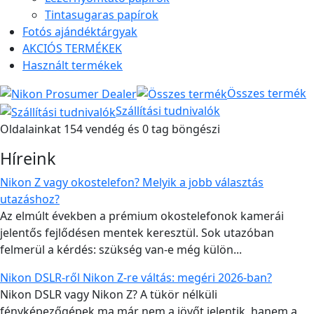
Tintasugaras papírok
Fotós ajándéktárgyak
AKCIÓS TERMÉKEK
Használt termékek
Összes termék
Szállítási tudnivalók
Oldalainkat 154 vendég és 0 tag böngészi
Híreink
Nikon Z vagy okostelefon? Melyik a jobb választás
utazáshoz?
Az elmúlt években a prémium okostelefonok kamerái
jelentős fejlődésen mentek keresztül. Sok utazóban
felmerül a kérdés: szükség van-e még külön...
Nikon DSLR-ről Nikon Z-re váltás: megéri 2026-ban?
Nikon DSLR vagy Nikon Z? A tükör nélküli
fényképezőgépek ma már nem a jövőt jelentik, hanem a