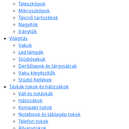
Teleszkópok
Mikroszkópok
Távcső tartozékok
Nagyítók
Iránytűk
Világítás
Vakuk
Led lámpák
Stúdióvakuk
Derítőlapok és tárgysátrak
Vaku kiegészítők
Stúdió Kellékek
Táskák tokok és hátizsákok
Váll és övtáskák
Hátizsákok
Kompakt tokok
Notebook és táblagép tokok
Telefon tokok
Állványtokok