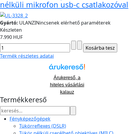
nélküli mikrofon usb-c csatlakozóval
Gyártó:
ULANZI
Nincsenek elérhető paraméterek
Készleten
7.990 HUF
Termék részletes adatai
Árukereső, a
hiteles vásárlási
kalauz
Termékkereső
Fényképezőgépek
Tükörreflexes (DSLR)
Tükör nélküli cserélhető objektíves (MILC)