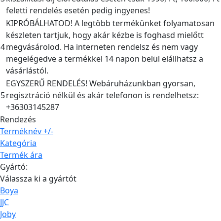
feletti rendelés esetén pedig ingyenes!
KIPRÓBÁLHATOD! A legtöbb termékünket folyamatosan
készleten tartjuk, hogy akár kézbe is foghasd mielőtt
4
megvásárolod. Ha interneten rendelsz és nem vagy
megelégedve a termékkel 14 napon belül elállhatsz a
vásárlástól.
EGYSZERŰ RENDELÉS! Webáruházunkban gyorsan,
5
regisztráció nélkül és akár telefonon is rendelhetsz:
+36303145287
Rendezés
Terméknév +/-
Kategória
Termék ára
Gyártó:
Válassza ki a gyártót
Boya
JJC
Joby