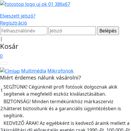
Elveszett jelszó?
Regisztráció
|
Kosár
0
Multimédia
Mikrofonok
Miért érdemes nálunk vásárolni?
SEGÍTÜNK! Cégünknél profi fotósok dolgoznak akik
1
segítenek a megfelelő eszköz kiválasztásában.
BIZTONSÁG! Minden termékünkhöz márkaszerviz
2
hátteret biztosítunk és a garanciális ügyintézésben is
segítünk.
KEDVEZŐ ÁRAK! Az egyébként is kedvező áraink mellett a
3
kiszállítási díj előreutalás esetén csak 1990,-Ft, 100.000,-Ft