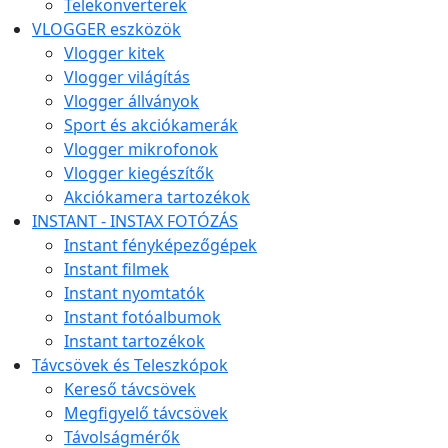
Telekonverterek
VLOGGER eszközök
Vlogger kitek
Vlogger világítás
Vlogger állványok
Sport és akciókamerák
Vlogger mikrofonok
Vlogger kiegészítők
Akciókamera tartozékok
INSTANT - INSTAX FOTÓZÁS
Instant fényképezőgépek
Instant filmek
Instant nyomtatók
Instant fotóalbumok
Instant tartozékok
Távcsövek és Teleszkópok
Kereső távcsövek
Megfigyelő távcsövek
Távolságmérők