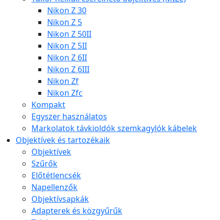
Nikon Z 30
Nikon Z 5
Nikon Z 50II
Nikon Z 5II
Nikon Z 6II
Nikon Z 6III
Nikon Zf
Nikon Zfc
Kompakt
Egyszer használatos
Markolatok távkioldók szemkagylók kábelek
Objektívek és tartozékaik
Objektívek
Szűrők
Előtétlencsék
Napellenzők
Objektívsapkák
Adapterek és közgyűrűk