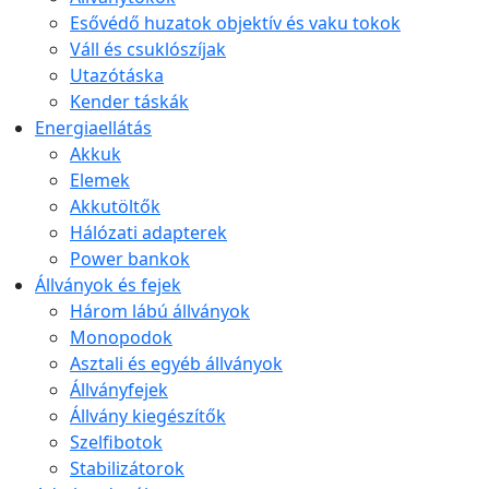
Esővédő huzatok objektív és vaku tokok
Váll és csuklószíjak
Utazótáska
Kender táskák
Energiaellátás
Akkuk
Elemek
Akkutöltők
Hálózati adapterek
Power bankok
Állványok és fejek
Három lábú állványok
Monopodok
Asztali és egyéb állványok
Állványfejek
Állvány kiegészítők
Szelfibotok
Stabilizátorok