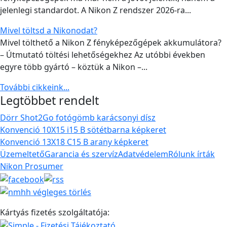
jelenlegi standardot. A Nikon Z rendszer 2026-ra...
Mivel töltsd a Nikonodat?
Mivel tölthető a Nikon Z fényképezőgépek akkumulátora?
– Útmutató töltési lehetőségekhez Az utóbbi években
egyre több gyártó – köztük a Nikon –...
További cikkeink...
Legtöbbet rendelt
Dörr Shot2Go fotógömb karácsonyi dísz
Konvenció 10X15 i15 B sötétbarna képkeret
Konvenció 13X18 C15 B arany képkeret
Üzemeltető
Garancia és szervíz
Adatvédelem
Rólunk írták
Nikon Prosumer
Kártyás fizetés szolgáltatója: