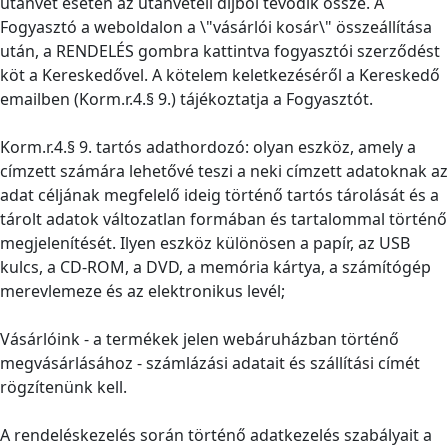
utánvét esetén az utánvételi díjból tevődik össze. A
Fogyasztó a weboldalon a \"vásárlói kosár\" összeállítása
után, a RENDELÉS gombra kattintva fogyasztói szerződést
köt a Kereskedővel. A kötelem keletkezéséről a Kereskedő
emailben (Korm.r.4.§ 9.) tájékoztatja a Fogyasztót.
Korm.r.4.§ 9. tartós adathordozó: olyan eszköz, amely a
címzett számára lehetővé teszi a neki címzett adatoknak az
adat céljának megfelelő ideig történő tartós tárolását és a
tárolt adatok változatlan formában és tartalommal történő
megjelenítését. Ilyen eszköz különösen a papír, az USB
kulcs, a CD-ROM, a DVD, a memória kártya, a számítógép
merevlemeze és az elektronikus levél;
Vásárlóink - a termékek jelen webáruházban történő
megvásárlásához - számlázási adatait és szállítási címét
rögzítenünk kell.
A rendeléskezelés során történő adatkezelés szabályait a