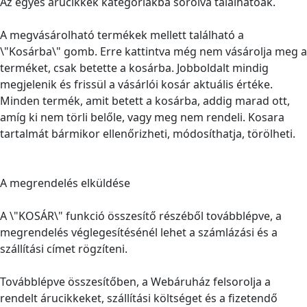
Az egyes árucikkek kategóriákba sorolva találhatóak.
A megvásárolható termékek mellett található a
\"Kosárba\" gomb. Erre kattintva még nem vásárolja meg a
terméket, csak betette a kosárba. Jobboldalt mindig
megjelenik és frissül a vásárlói kosár aktuális értéke.
Minden termék, amit betett a kosárba, addig marad ott,
amíg ki nem törli belőle, vagy meg nem rendeli. Kosara
tartalmát bármikor ellenőrizheti, módosíthatja, törölheti.
A megrendelés elküldése
A \"KOSÁR\" funkció összesítő részéből továbblépve, a
megrendelés véglegesítésénél lehet a számlázási és a
szállítási címet rögzíteni.
Továbblépve összesítőben, a Webáruház felsorolja a
rendelt árucikkeket, szállítási költséget és a fizetendő