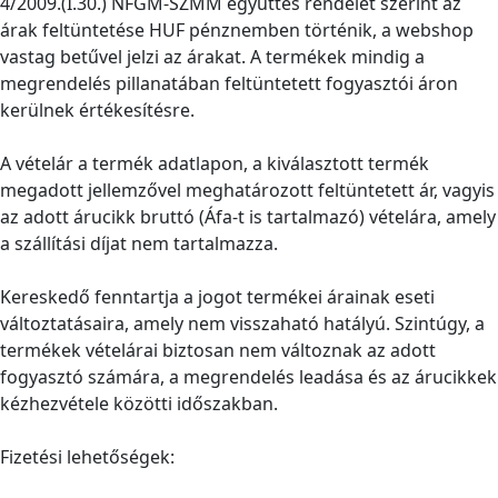
4/2009.(I.30.) NFGM-SZMM együttes rendelet szerint az
árak feltüntetése HUF pénznemben történik, a webshop
vastag betűvel jelzi az árakat. A termékek mindig a
megrendelés pillanatában feltüntetett fogyasztói áron
kerülnek értékesítésre.
A vételár a termék adatlapon, a kiválasztott termék
megadott jellemzővel meghatározott feltüntetett ár, vagyis
az adott árucikk bruttó (Áfa-t is tartalmazó) vételára, amely
a szállítási díjat nem tartalmazza.
Kereskedő fenntartja a jogot termékei árainak eseti
változtatásaira, amely nem visszaható hatályú. Szintúgy, a
termékek vételárai biztosan nem változnak az adott
fogyasztó számára, a megrendelés leadása és az árucikkek
kézhezvétele közötti időszakban.
Fizetési lehetőségek: