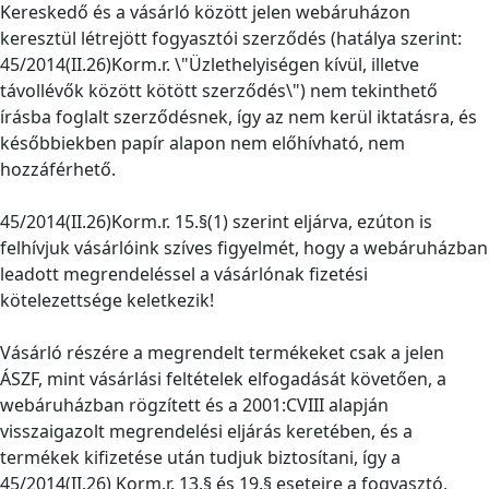
Kereskedő és a vásárló között jelen webáruházon
keresztül létrejött fogyasztói szerződés (hatálya szerint:
45/2014(II.26)Korm.r. \"Üzlethelyiségen kívül, illetve
távollévők között kötött szerződés\") nem tekinthető
írásba foglalt szerződésnek, így az nem kerül iktatásra, és
későbbiekben papír alapon nem előhívható, nem
hozzáférhető.
45/2014(II.26)Korm.r. 15.§(1) szerint eljárva, ezúton is
felhívjuk vásárlóink szíves figyelmét, hogy a webáruházban
leadott megrendeléssel a vásárlónak fizetési
kötelezettsége keletkezik!
Vásárló részére a megrendelt termékeket csak a jelen
ÁSZF, mint vásárlási feltételek elfogadását követően, a
webáruházban rögzített és a 2001:CVIII alapján
visszaigazolt megrendelési eljárás keretében, és a
termékek kifizetése után tudjuk biztosítani, így a
45/2014(II.26) Korm.r. 13.§ és 19.§ eseteire a fogyasztó,