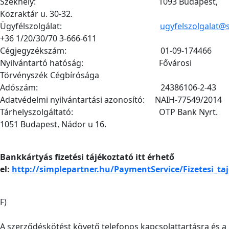
Székhely: 1093 Budapest,
Közraktár u. 30-32.
Ügyfélszolgálat:
ugyfelszolgalat@
+36 1/20/30/70 3-666-611
Cégjegyzékszám: 01-09-174466
Nyilvántartó hatóság: Fővárosi
Törvényszék Cégbírósága
Adószám: 24386106-2-43
Adatvédelmi nyilvántartási azonosító: NAIH-77549/2014
Tárhelyszolgáltató: OTP Bank Nyrt.
1051 Budapest, Nádor u 16.
Bankkártyás fizetési tájékoztató itt érhető
el:
http://simplepartner.hu/PaymentService/Fizetesi_ta
F)
A szerződéskötést követő telefonos kapcsolattartásra és a