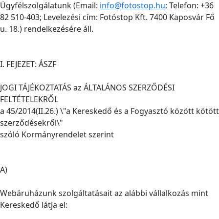
Ügyfélszolgálatunk (Email:
info@fotostop.hu
; Telefon: +36
82 510-403; Levelezési cím: Fotóstop Kft. 7400 Kaposvár Fő
u. 18.) rendelkezésére áll.
I. FEJEZET: ÁSZF
JOGI TÁJÉKOZTATÁS az ÁLTALÁNOS SZERZŐDÉSI
FELTÉTELEKRŐL
a 45/2014(II.26.) \"a Kereskedő és a Fogyasztó között kötött
szerződésekről\"
szóló Kormányrendelet szerint
A)
Webáruházunk szolgáltatásait az alábbi vállalkozás mint
Kereskedő látja el: