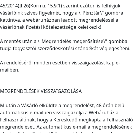
45/2014(II.26)Korm.r. 15.§(1) szerint ezúton is felhívjuk
vásárlóink szíves figyelmét, hogy a \"Pénztár\" gombra
kattintva, a webáruházban leadott megrendeléssel a
vásárlónak fizetési kötelezettsége keletkezik!
A mentés után a \"Megrendelés megerősítése\" gombbal
tudja fogyasztói szerződéskötési szándékát véglegesíteni.
A rendeléséről minden esetben visszaigazolást kap e-
mailben.
MEGRENDELÉSEK VISSZAIGAZOLÁSA
Miután a Vásárló elküldte a megrendelést, 48 órán belül
automatikus e-mailben visszaigazolja a Webáruház a
Felhasználónak, hogy a Kereskedő megkapta a Felhasználó
megrendelését. Az automatikus e-mail a megrendelésének