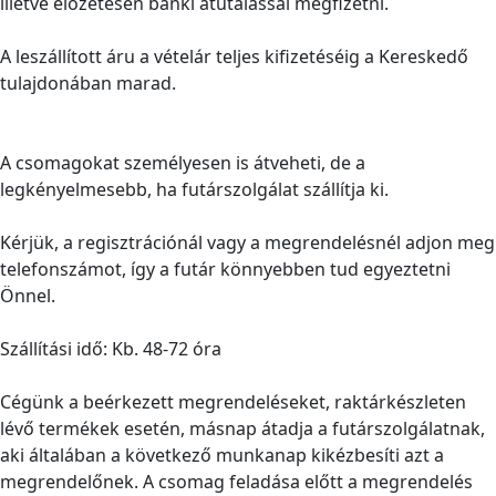
illetve előzetesen banki átutalással megfizetni.
A leszállított áru a vételár teljes kifizetéséig a Kereskedő
tulajdonában marad.
A csomagokat személyesen is átveheti, de a
legkényelmesebb, ha futárszolgálat szállítja ki.
Kérjük, a regisztrációnál vagy a megrendelésnél adjon meg
telefonszámot, így a futár könnyebben tud egyeztetni
Önnel.
Szállítási idő: Kb. 48-72 óra
Cégünk a beérkezett megrendeléseket, raktárkészleten
lévő termékek esetén, másnap átadja a futárszolgálatnak,
aki általában a következő munkanap kikézbesíti azt a
megrendelőnek. A csomag feladása előtt a megrendelés