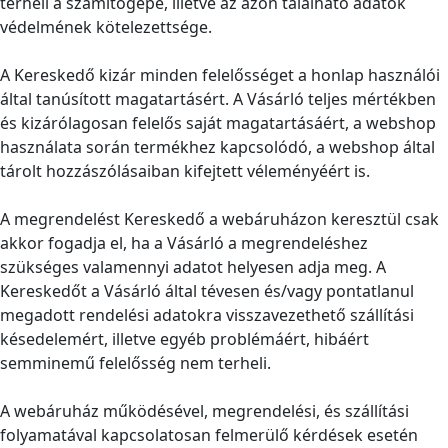
terheli a számítógépe, illetve az azon található adatok
védelmének kötelezettsége.
A Kereskedő kizár minden felelősséget a honlap használói
által tanúsított magatartásért. A Vásárló teljes mértékben
és kizárólagosan felelős saját magatartásáért, a webshop
használata során termékhez kapcsolódó, a webshop által
tárolt hozzászólásaiban kifejtett véleményéért is.
A megrendelést Kereskedő a webáruházon keresztül csak
akkor fogadja el, ha a Vásárló a megrendeléshez
szükséges valamennyi adatot helyesen adja meg. A
Kereskedőt a Vásárló által tévesen és/vagy pontatlanul
megadott rendelési adatokra visszavezethető szállítási
késedelemért, illetve egyéb problémáért, hibáért
semminemű felelősség nem terheli.
A webáruház működésével, megrendelési, és szállítási
folyamatával kapcsolatosan felmerülő kérdések esetén