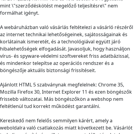
mint \"szerződéskötést megelőző teljesítésre\" nem
formálhat igényt.
A webáruházban való vásárlás feltételezi a vásárló részéről
az internet technikai lehetőségeinek, sajátosságainak és
korlátainak ismeretét, és a technológiával együtt járó
hibalehetőségek elfogadását. Javasoljuk, hogy használjon
vírus- és spyware-védelmi szoftvereket friss adatbázissal,
és mindenkor telepítse az operációs rendszer és a
böngészője aktuális biztonsági frissítéseit.
Ajánlott HTML 5 szabványnak megfelelnek: Chrome 35,
Mozilla Firefox 30, Internet Explorer 11 és ezen böngészők
frissebb változatai. Más böngészőkön a webshop nem
feltétlenül tud korrekt működést garantálni.
Kereskedő nem felelős semmilyen kárért, amely a
weboldalra való csatlakozás miatt következett be. Vásárlót