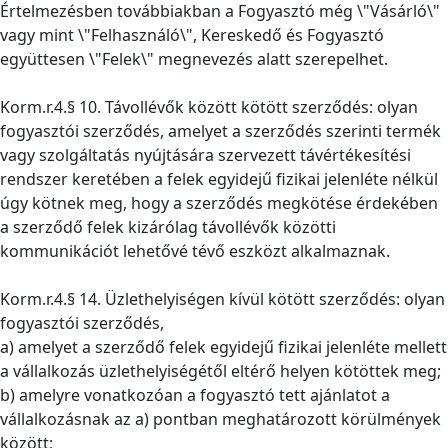
Értelmezésben továbbiakban a Fogyasztó még \"Vásárló\"
vagy mint \"Felhasználó\", Kereskedő és Fogyasztó
együttesen \"Felek\" megnevezés alatt szerepelhet.
Korm.r.4.§ 10. Távollévők között kötött szerződés: olyan
fogyasztói szerződés, amelyet a szerződés szerinti termék
vagy szolgáltatás nyújtására szervezett távértékesítési
rendszer keretében a felek egyidejű fizikai jelenléte nélkül
úgy kötnek meg, hogy a szerződés megkötése érdekében
a szerződő felek kizárólag távollévők közötti
kommunikációt lehetővé tévő eszközt alkalmaznak.
Korm.r.4.§ 14. Üzlethelyiségen kívül kötött szerződés: olyan
fogyasztói szerződés,
a) amelyet a szerződő felek egyidejű fizikai jelenléte mellett
a vállalkozás üzlethelyiségétől eltérő helyen kötöttek meg;
b) amelyre vonatkozóan a fogyasztó tett ajánlatot a
vállalkozásnak az a) pontban meghatározott körülmények
között;