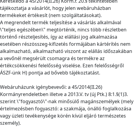
Kereskedő a 45/2014(II.26) Korm.r. 20.§ tekintetében
tájékoztatja a vásárlót, hogy jelen webáruházban
termékeket értékesít (nem szolgáltatásokat).
A megrendelt termék teljesítése a vásárlás alkalmával
\"teljes egészében\" megtörténik, nincs több részletben
történő részteljesítés, így az elállási jog alkalmazása
esetében részösszeg-kifizetés formájában kártérítés nem
alkalmazható, alkalmazható viszont az elállás időszakában
a vevőnél megsérült csomagra és termékre az
értékcsökkenési felelősség viselése. Ezen felelősségről
ÁSZF-ünk H) pontja ad bővebb tájékoztatást.
Webáruházunk igénybevevői: a 45/2014(II.26)
Kormányrendeletben illetve a 2013.V. tv (új Ptk.) 8:1.§(1)3.
szerint \"fogyasztó\"-nak minősülő magánszemélyek (mely
értelmezésben fogyasztó: a szakmája, önálló foglalkozása
vagy üzleti tevékenysége körén kívül eljáró természetes
személy).