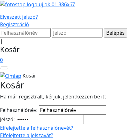
Elveszett jelszó?
Regisztráció
|
Kosár
0
Kosár
Kosár
Ha már regisztrált, kérjük, jelentkezzen be itt
Felhasználónév:
Jelszó:
Elfelejtette a felhasználónevét?
Elfelejtette a jelszavát?