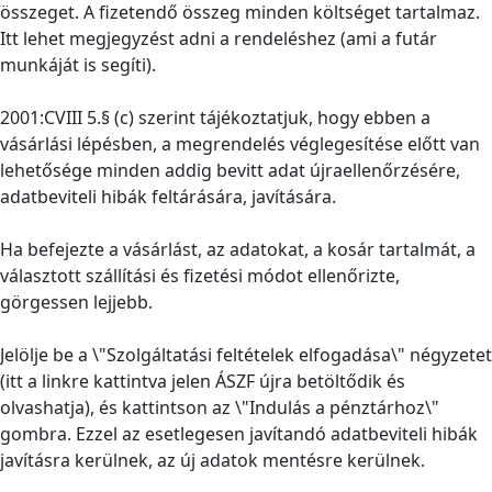
összeget. A fizetendő összeg minden költséget tartalmaz.
Itt lehet megjegyzést adni a rendeléshez (ami a futár
munkáját is segíti).
2001:CVIII 5.§ (c) szerint tájékoztatjuk, hogy ebben a
vásárlási lépésben, a megrendelés véglegesítése előtt van
lehetősége minden addig bevitt adat újraellenőrzésére,
adatbeviteli hibák feltárására, javítására.
Ha befejezte a vásárlást, az adatokat, a kosár tartalmát, a
választott szállítási és fizetési módot ellenőrizte,
görgessen lejjebb.
Jelölje be a \"Szolgáltatási feltételek elfogadása\" négyzetet
(itt a linkre kattintva jelen ÁSZF újra betöltődik és
olvashatja), és kattintson az \"Indulás a pénztárhoz\"
gombra. Ezzel az esetlegesen javítandó adatbeviteli hibák
javításra kerülnek, az új adatok mentésre kerülnek.