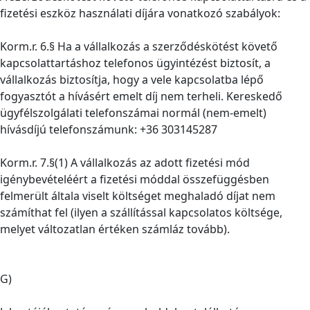
fizetési eszköz használati díjára vonatkozó szabályok:
Korm.r. 6.§ Ha a vállalkozás a szerződéskötést követő
kapcsolattartáshoz telefonos ügyintézést biztosít, a
vállalkozás biztosítja, hogy a vele kapcsolatba lépő
fogyasztót a hívásért emelt díj nem terheli. Kereskedő
ügyfélszolgálati telefonszámai normál (nem-emelt)
hívásdíjú telefonszámunk: +36 303145287
Korm.r. 7.§(1) A vállalkozás az adott fizetési mód
igénybevételéért a fizetési móddal összefüggésben
felmerült általa viselt költséget meghaladó díjat nem
számíthat fel (ilyen a szállítással kapcsolatos költsége,
melyet változatlan értéken számláz tovább).
G)