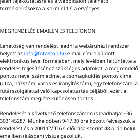
Jelen tájékoztatásra és a weboldalon található
termékleírásokra a Korm.r.11.§-a érvényes.
MEGRENDELÉS EMAILEN ÉS TELEFONON
Lehetőség van rendelést leadni a webáruházi rendszer
helyett az
info@fotostop.hu
e-mail címre küldött
elektronikus levél formájában, mely levélben feltüntette a
rendelés teljesítéséhez szükséges adatokat: a megrendelő
pontos neve, számlacíme, a csomagküldés pontos címe
(utca, házszám, város és irányítószám), egy telefonszám, a
futárszolgálattal való kapcsolattartás céljából, ezért a
telefonszám megléte különösen fontos.
Rendelését a következő telefonszámon is leadhatja: +36
303145287. Munkaidőben 9-17.30 óra között felvesszük a
rendelést és a 2001:CVIII 6.§ előírása szerint 48 órán belül
emailben (írásban) visszaigazoljuk.