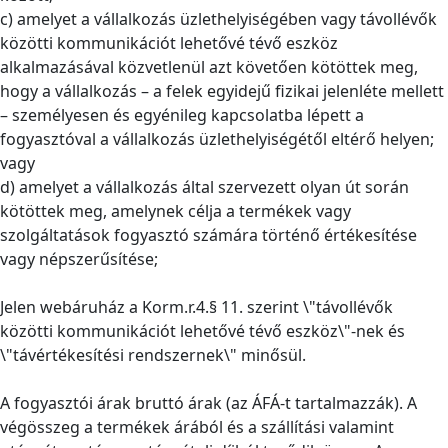
c) amelyet a vállalkozás üzlethelyiségében vagy távollévők
közötti kommunikációt lehetővé tévő eszköz
alkalmazásával közvetlenül azt követően kötöttek meg,
hogy a vállalkozás – a felek egyidejű fizikai jelenléte mellett
– személyesen és egyénileg kapcsolatba lépett a
fogyasztóval a vállalkozás üzlethelyiségétől eltérő helyen;
vagy
d) amelyet a vállalkozás által szervezett olyan út során
kötöttek meg, amelynek célja a termékek vagy
szolgáltatások fogyasztó számára történő értékesítése
vagy népszerűsítése;
Jelen webáruház a Korm.r.4.§ 11. szerint \"távollévők
közötti kommunikációt lehetővé tévő eszköz\"-nek és
\"távértékesítési rendszernek\" minősül.
A fogyasztói árak bruttó árak (az ÁFÁ-t tartalmazzák). A
végösszeg a termékek árából és a szállítási valamint