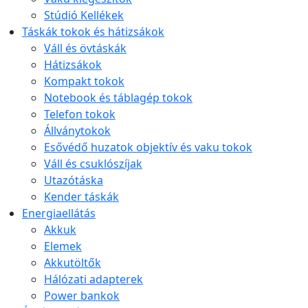
Stúdió Kellékek
Táskák tokok és hátizsákok
Váll és övtáskák
Hátizsákok
Kompakt tokok
Notebook és táblagép tokok
Telefon tokok
Állványtokok
Esővédő huzatok objektív és vaku tokok
Váll és csuklószíjak
Utazótáska
Kender táskák
Energiaellátás
Akkuk
Elemek
Akkutöltők
Hálózati adapterek
Power bankok