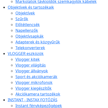
Markolatok távkioldók szemkagylók kábelek
Objektívek és tartozékaik
Objektívek
Szűrők
Előtétlencsék
Napellenzők
Objektívsapkák
Adapterek és közgyűrűk
Telekonverterek
VLOGGER eszközök
Vlogger kitek
Vlogger világítás
Vlogger állványok
Sport és akciókamerák
Vlogger mikrofonok
Vlogger kiegészítők
Akciókamera tartozékok
INSTANT - INSTAX FOTÓZÁS
Instant fényképezőgépek