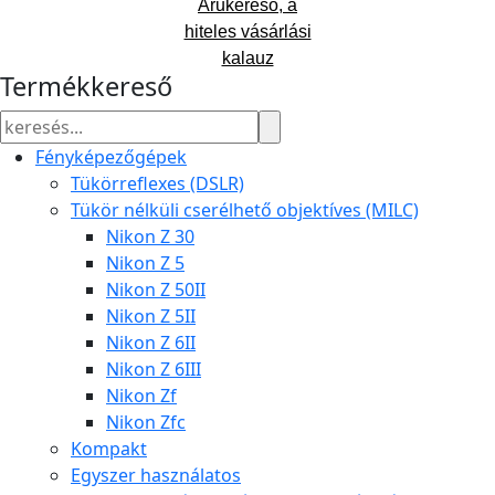
Árukereső, a
hiteles vásárlási
kalauz
Termékkereső
Fényképezőgépek
Tükörreflexes (DSLR)
Tükör nélküli cserélhető objektíves (MILC)
Nikon Z 30
Nikon Z 5
Nikon Z 50II
Nikon Z 5II
Nikon Z 6II
Nikon Z 6III
Nikon Zf
Nikon Zfc
Kompakt
Egyszer használatos