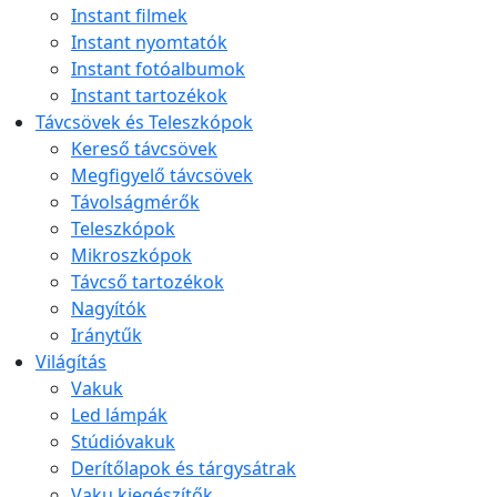
Instant filmek
Instant nyomtatók
Instant fotóalbumok
Instant tartozékok
Távcsövek és Teleszkópok
Kereső távcsövek
Megfigyelő távcsövek
Távolságmérők
Teleszkópok
Mikroszkópok
Távcső tartozékok
Nagyítók
Iránytűk
Világítás
Vakuk
Led lámpák
Stúdióvakuk
Derítőlapok és tárgysátrak
Vaku kiegészítők