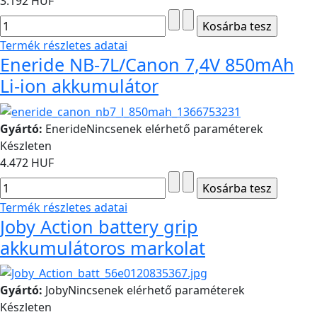
3.192 HUF
Termék részletes adatai
Eneride NB-7L/Canon 7,4V 850mAh
Li-ion akkumulátor
Gyártó:
Eneride
Nincsenek elérhető paraméterek
Készleten
4.472 HUF
Termék részletes adatai
Joby Action battery grip
akkumulátoros markolat
Gyártó:
Joby
Nincsenek elérhető paraméterek
Készleten