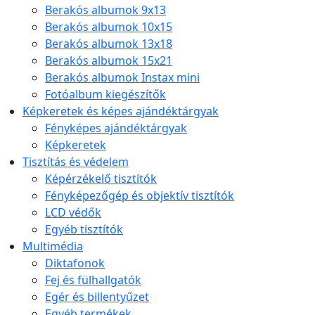
Berakós albumok 9x13
Berakós albumok 10x15
Berakós albumok 13x18
Berakós albumok 15x21
Berakós albumok Instax mini
Fotóalbum kiegészítők
Képkeretek és képes ajándéktárgyak
Fényképes ajándéktárgyak
Képkeretek
Tisztítás és védelem
Képérzékelő tisztítók
Fényképezőgép és objektív tisztítók
LCD védők
Egyéb tisztítók
Multimédia
Diktafonok
Fej és fülhallgatók
Egér és billentyűzet
Egyéb termékek