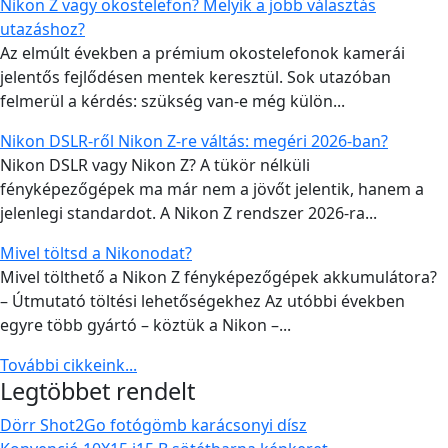
Nikon Z vagy okostelefon? Melyik a jobb választás
utazáshoz?
Az elmúlt években a prémium okostelefonok kamerái
jelentős fejlődésen mentek keresztül. Sok utazóban
felmerül a kérdés: szükség van-e még külön...
Nikon DSLR-ről Nikon Z-re váltás: megéri 2026-ban?
Nikon DSLR vagy Nikon Z? A tükör nélküli
fényképezőgépek ma már nem a jövőt jelentik, hanem a
jelenlegi standardot. A Nikon Z rendszer 2026-ra...
Mivel töltsd a Nikonodat?
Mivel tölthető a Nikon Z fényképezőgépek akkumulátora?
– Útmutató töltési lehetőségekhez Az utóbbi években
egyre több gyártó – köztük a Nikon –...
További cikkeink...
Legtöbbet rendelt
Dörr Shot2Go fotógömb karácsonyi dísz