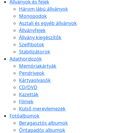
Állványok és fejek
Három lábú állványok
Monopodok
Asztali és egyéb állványok
Állványfejek
Állvány kiegészítők
Szelfibotok
Stabilizátorok
Adathordozók
Memóriakártyák
Pendriveok
Kártyaolvasók
CD/DVD
Kazetták
Filmek
Külső merevlemezek
Fotóalbumok
Beragasztós albumok
Öntapadós albumok