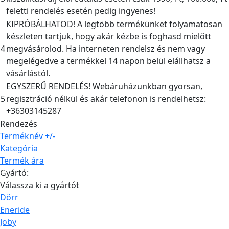
feletti rendelés esetén pedig ingyenes!
KIPRÓBÁLHATOD! A legtöbb termékünket folyamatosan
készleten tartjuk, hogy akár kézbe is foghasd mielőtt
4
megvásárolod. Ha interneten rendelsz és nem vagy
megelégedve a termékkel 14 napon belül elállhatsz a
vásárlástól.
EGYSZERŰ RENDELÉS! Webáruházunkban gyorsan,
5
regisztráció nélkül és akár telefonon is rendelhetsz:
+36303145287
Rendezés
Terméknév +/-
Kategória
Termék ára
Gyártó:
Válassza ki a gyártót
Dörr
Eneride
Joby