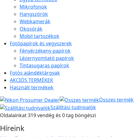
Mikrofonok
Hangszórók
Webkamerák
Okosórák
Mobil tartozékok
Fotópapírok és vegyszerek
Fényérzékeny papírok
Lézernyomtató papírok
Tintasugaras papírok
Fotós ajándéktárgyak
AKCIÓS TERMÉKEK
Használt termékek
Összes termék
Szállítási tudnivalók
Oldalainkat 319 vendég és 0 tag böngészi
Híreink