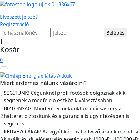
Elveszett jelszó?
Regisztráció
|
Kosár
0
Energiaellátás
Akkuk
Miért érdemes nálunk vásárolni?
SEGÍTÜNK! Cégünknél profi fotósok dolgoznak akik
1
segítenek a megfelelő eszköz kiválasztásában.
BIZTONSÁG! Minden termékünkhöz márkaszerviz
2
hátteret biztosítunk és a garanciális ügyintézésben is
segítünk.
KEDVEZŐ ÁRAK! Az egyébként is kedvező áraink mellett a
3
kiszállítási díj előreutalás esetén csak 1990,-Ft, 100.000,-Ft