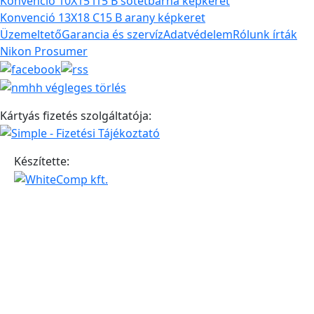
Konvenció 10X15 i15 B sötétbarna képkeret
Konvenció 13X18 C15 B arany képkeret
Üzemeltető
Garancia és szervíz
Adatvédelem
Rólunk írták
Nikon Prosumer
Kártyás fizetés szolgáltatója:
Készítette: