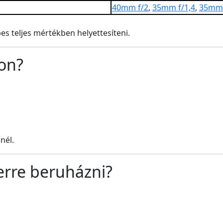
40mm f/2
,
35mm f/1,4
,
35mm 
s teljes mértékben helyettesíteni.
on?
nél.
erre beruházni?