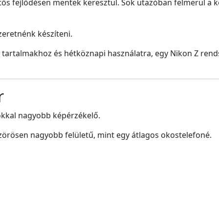
ős fejlődésen mentek keresztül. Sok utazóban felmerül a 
zeretnénk készíteni.
s tartalmakhoz és hétköznapi használatra, egy Nikon Z ren
r
okkal nagyobb képérzékelő.
szörösen nagyobb felületű, mint egy átlagos okostelefoné.