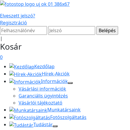
Elveszett jelszó?
Regisztráció
|
Kosár
0
Kezdőlap
Hírek-Akciók
Információk
Vásárlási információk
Garanciális ügyintézés
Vásárlói tájékoztató
Munkatársaink
Fotószolgáltatás
Tudástár