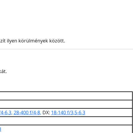
zít ilyen körülmények között.
kát.
4-6,3,
28-400 f/4-8,
DX:
18-140 f/3,5-6,3
3