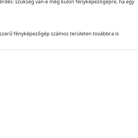
kérdés: szükség van-e még külön fényképezőgépre, ha egy
dszerű fényképezőgép számos területen továbbra is