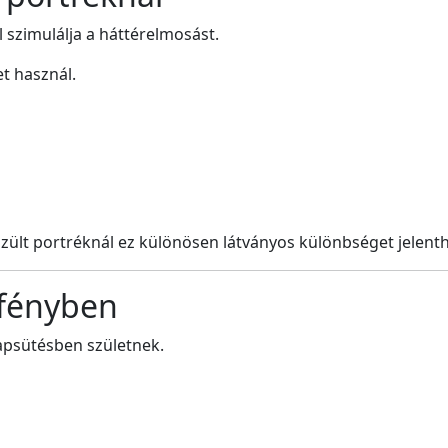
 szimulálja a háttérelmosást.
t használ.
zült portréknál ez különösen látványos különbséget jelenth
 fényben
apsütésben születnek.