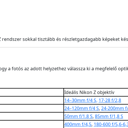
Z rendszer sokkal tisztább és részletgazdagabb képeket kés
ogy a fotós az adott helyzethez válassza ki a megfelelő opti
Ideális Nikon Z objektív
14–30mm f/4 S,
17-28 f/2,8
24–120mm f/4 S
,
24-200mm f/
50mm f/1.8 S
,
85mm f/1,8 S
400mm f/4,5
,
180-600 f/5,6-6,