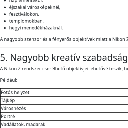
naplementekor,
éjszakai városképeknél,
fesztiválokon,
templomokban,
hegyi menedékházaknál.
A nagyobb szenzor és a fényerős objektívek miatt a Nikon 
5. Nagyobb kreatív szabadság
A Nikon Z rendszer cserélhető objektívjei lehetővé teszik, h
Például:
Fotós helyzet
Tájkép
Városnézés
Portré
Vadállatok, madarak