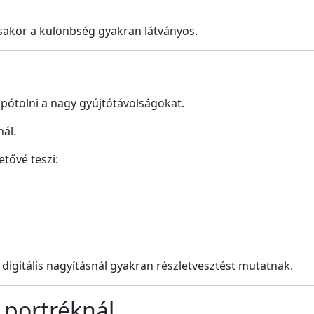
sakor a különbség gyakran látványos.
 pótolni a nagy gyújtótávolságokat.
ál.
tővé teszi:
igitális nagyításnál gyakran részletvesztést mutatnak.
 portréknál