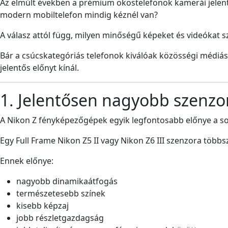
Az elmúlt években a prémium okostelefonok kamerái jelent
modern mobiltelefon mindig kéznél van?
A válasz attól függ, milyen minőségű képeket és videókat s
Bár a csúcskategóriás telefonok kiválóak közösségi médiá
jelentős előnyt kínál.
1. Jelentősen nagyobb szenzo
A Nikon Z fényképezőgépek egyik legfontosabb előnye a s
Egy Full Frame Nikon Z5 II vagy Nikon Z6 III szenzora több
Ennek előnye:
nagyobb dinamikaátfogás
természetesebb színek
kisebb képzaj
jobb részletgazdagság