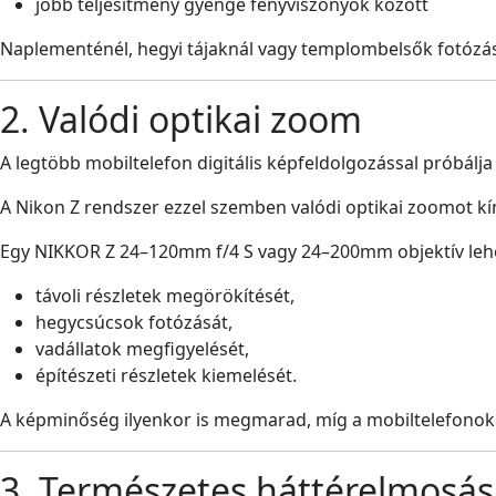
jobb teljesítmény gyenge fényviszonyok között
Naplementénél, hegyi tájaknál vagy templombelsők fotózá
2. Valódi optikai zoom
A legtöbb mobiltelefon digitális képfeldolgozással próbálja
A Nikon Z rendszer ezzel szemben valódi optikai zoomot kín
Egy NIKKOR Z 24–120mm f/4 S vagy 24–200mm objektív lehe
távoli részletek megörökítését,
hegycsúcsok fotózását,
vadállatok megfigyelését,
építészeti részletek kiemelését.
A képminőség ilyenkor is megmarad, míg a mobiltelefonok d
3. Természetes háttérelmosás