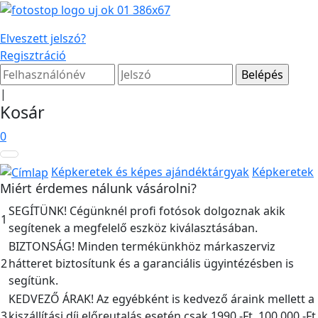
Elveszett jelszó?
Regisztráció
|
Kosár
0
Képkeretek és képes ajándéktárgyak
Képkeretek
Miért érdemes nálunk vásárolni?
SEGÍTÜNK! Cégünknél profi fotósok dolgoznak akik
1
segítenek a megfelelő eszköz kiválasztásában.
BIZTONSÁG! Minden termékünkhöz márkaszerviz
2
hátteret biztosítunk és a garanciális ügyintézésben is
segítünk.
KEDVEZŐ ÁRAK! Az egyébként is kedvező áraink mellett a
3
kiszállítási díj előreutalás esetén csak 1990,-Ft, 100.000,-Ft