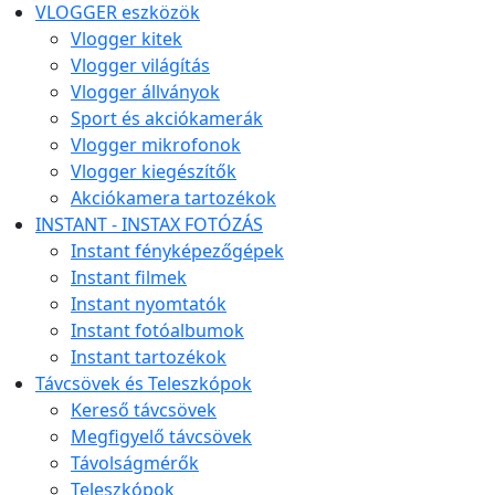
VLOGGER eszközök
Vlogger kitek
Vlogger világítás
Vlogger állványok
Sport és akciókamerák
Vlogger mikrofonok
Vlogger kiegészítők
Akciókamera tartozékok
INSTANT - INSTAX FOTÓZÁS
Instant fényképezőgépek
Instant filmek
Instant nyomtatók
Instant fotóalbumok
Instant tartozékok
Távcsövek és Teleszkópok
Kereső távcsövek
Megfigyelő távcsövek
Távolságmérők
Teleszkópok