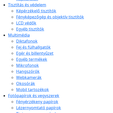
Tisztítás és védelem
Képérzékelő tisztítók
Fényképezőgép és objektív tisztítók
LCD védők
Egyéb tisztítók
Multimédia
Diktafonok
Fej és fülhallgatók
Egér és billentyűzet
Egyéb termékek
Mikrofonok
Hangszórók
Webkamerák
Okosórák
Mobil tartozékok
Fotópapírok és vegyszerek
Fényérzékeny papírok
Lézernyomtató papírok