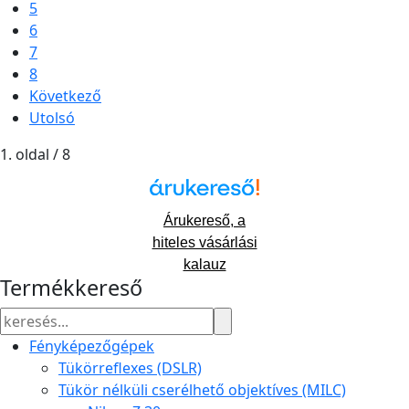
5
6
7
8
Következő
Utolsó
1. oldal / 8
Árukereső, a
hiteles vásárlási
kalauz
Termékkereső
Fényképezőgépek
Tükörreflexes (DSLR)
Tükör nélküli cserélhető objektíves (MILC)