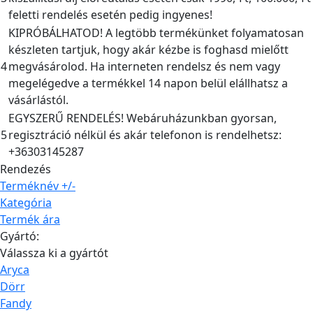
feletti rendelés esetén pedig ingyenes!
KIPRÓBÁLHATOD! A legtöbb termékünket folyamatosan
készleten tartjuk, hogy akár kézbe is foghasd mielőtt
4
megvásárolod. Ha interneten rendelsz és nem vagy
megelégedve a termékkel 14 napon belül elállhatsz a
vásárlástól.
EGYSZERŰ RENDELÉS! Webáruházunkban gyorsan,
5
regisztráció nélkül és akár telefonon is rendelhetsz:
+36303145287
Rendezés
Terméknév +/-
Kategória
Termék ára
Gyártó:
Válassza ki a gyártót
Aryca
Dörr
Fandy