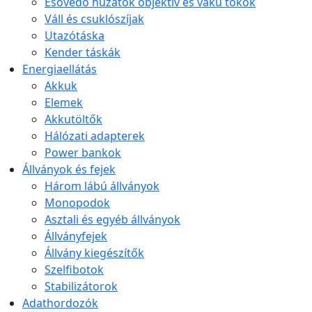
Esővédő huzatok objektív és vaku tokok
Váll és csuklószíjak
Utazótáska
Kender táskák
Energiaellátás
Akkuk
Elemek
Akkutöltők
Hálózati adapterek
Power bankok
Állványok és fejek
Három lábú állványok
Monopodok
Asztali és egyéb állványok
Állványfejek
Állvány kiegészítők
Szelfibotok
Stabilizátorok
Adathordozók