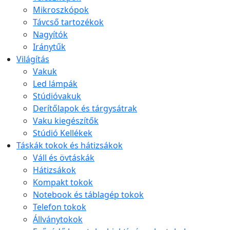
Mikroszkópok
Távcső tartozékok
Nagyítók
Iránytűk
Világítás
Vakuk
Led lámpák
Stúdióvakuk
Derítőlapok és tárgysátrak
Vaku kiegészítők
Stúdió Kellékek
Táskák tokok és hátizsákok
Váll és övtáskák
Hátizsákok
Kompakt tokok
Notebook és táblagép tokok
Telefon tokok
Állványtokok