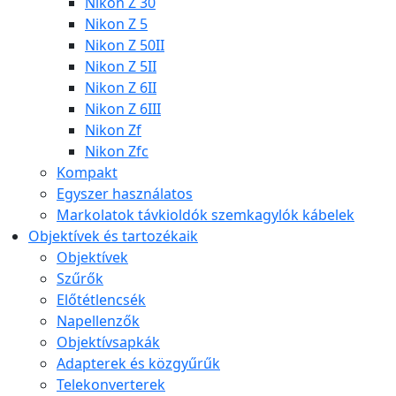
Nikon Z 30
Nikon Z 5
Nikon Z 50II
Nikon Z 5II
Nikon Z 6II
Nikon Z 6III
Nikon Zf
Nikon Zfc
Kompakt
Egyszer használatos
Markolatok távkioldók szemkagylók kábelek
Objektívek és tartozékaik
Objektívek
Szűrők
Előtétlencsék
Napellenzők
Objektívsapkák
Adapterek és közgyűrűk
Telekonverterek