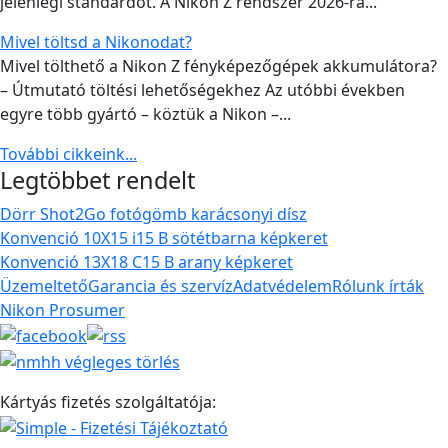
jelenlegi standardot. A Nikon Z rendszer 2026-ra...
Mivel töltsd a Nikonodat?
Mivel tölthető a Nikon Z fényképezőgépek akkumulátora?
– Útmutató töltési lehetőségekhez Az utóbbi években
egyre több gyártó – köztük a Nikon –...
További cikkeink...
Legtöbbet rendelt
Dörr Shot2Go fotógömb karácsonyi dísz
Konvenció 10X15 i15 B sötétbarna képkeret
Konvenció 13X18 C15 B arany képkeret
Üzemeltető
Garancia és szervíz
Adatvédelem
Rólunk írták
Nikon Prosumer
Kártyás fizetés szolgáltatója: