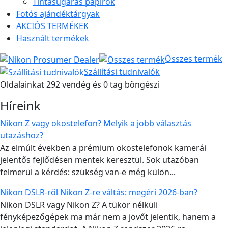
Tintasugaras papírok
Fotós ajándéktárgyak
AKCIÓS TERMÉKEK
Használt termékek
Összes termék
Szállítási tudnivalók
Oldalainkat 292 vendég és 0 tag böngészi
Híreink
Nikon Z vagy okostelefon? Melyik a jobb választás
utazáshoz?
Az elmúlt években a prémium okostelefonok kamerái
jelentős fejlődésen mentek keresztül. Sok utazóban
felmerül a kérdés: szükség van-e még külön...
Nikon DSLR-ről Nikon Z-re váltás: megéri 2026-ban?
Nikon DSLR vagy Nikon Z? A tükör nélküli
fényképezőgépek ma már nem a jövőt jelentik, hanem a