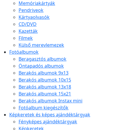
Memóriakártyák
Pendriveok
Kártyaolvasók
CD/DVD
Kazetták
Filmek
Külső merevlemezek
Fotóalbumok
Beragasztós albumok
Öntapadós albumok
Berakós albumok 9x13
Berakós albumok 10x15
Berakós albumok 13x18
Berakós albumok 15x21
Berakós albumok Instax mini
Fotóalbum kiegészítők
Képkeretek és képes ajándéktárgyak
Fényképes ajándéktárgyak
Képkeretek