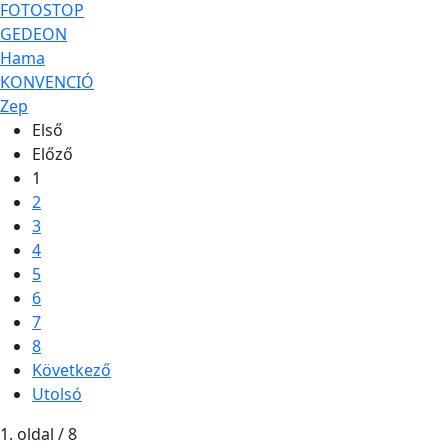
FOTOSTOP
GEDEON
Hama
KONVENCIÓ
Zep
Első
Előző
1
2
3
4
5
6
7
8
Következő
Utolsó
1. oldal / 8