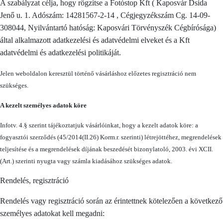
A szabályzat célja, hogy rögzítse a Fotóstop Kft ( Kaposvár Dsida
Jenő u. 1. Adószám: 14281567-2-14 , Cégjegyzékszám Cg. 14-09-
308044, Nyilvántartó hatóság: Kaposvári Törvényszék Cégbírósága)
által alkalmazott adatkezelési és adatvédelmi elveket és a Kft
adatvédelmi és adatkezelési politikáját.
Jelen weboldalon keresztül történő vásárláshoz előzetes regisztráció nem
szükséges.
A kezelt személyes adatok köre
Infotv. 4.§ szerint tájékoztatjuk vásárlóinkat, hogy a kezelt adatok köre: a
fogyasztói szerződés (45/2014(II.26) Korm.r. szerinti) létrejöttéhez, megrendelések
teljesítése és a megrendelések díjának beszedését bizonylatoló, 2003. évi XCII.
(Art.) szerinti nyugta vagy számla kiadásához szükséges adatok.
Rendelés, regisztráció
Rendelés vagy regisztráció során az érintettnek kötelezően a következő
személyes adatokat kell megadni: