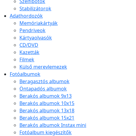
Szelfibotok
Stabilizátorok
Adathordozók
Memóriakártyák
Pendriveok
Kártyaolvasók
CD/DVD
Kazetták
Filmek
Külső merevlemezek
Fotóalbumok
Beragasztós albumok
Öntapadós albumok
Berakós albumok 9x13
Berakós albumok 10x15
Berakós albumok 13x18
Berakós albumok 15x21
Berakós albumok Instax mini
Fotóalbum kiegészítők