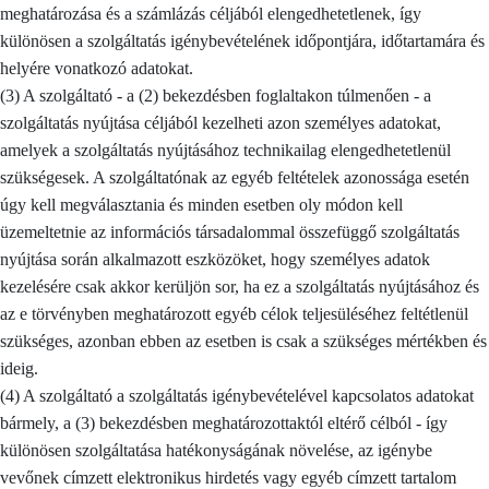
meghatározása és a számlázás céljából elengedhetetlenek, így
különösen a szolgáltatás igénybevételének időpontjára, időtartamára és
helyére vonatkozó adatokat.
(3) A szolgáltató - a (2) bekezdésben foglaltakon túlmenően - a
szolgáltatás nyújtása céljából kezelheti azon személyes adatokat,
amelyek a szolgáltatás nyújtásához technikailag elengedhetetlenül
szükségesek. A szolgáltatónak az egyéb feltételek azonossága esetén
úgy kell megválasztania és minden esetben oly módon kell
üzemeltetnie az információs társadalommal összefüggő szolgáltatás
nyújtása során alkalmazott eszközöket, hogy személyes adatok
kezelésére csak akkor kerüljön sor, ha ez a szolgáltatás nyújtásához és
az e törvényben meghatározott egyéb célok teljesüléséhez feltétlenül
szükséges, azonban ebben az esetben is csak a szükséges mértékben és
ideig.
(4) A szolgáltató a szolgáltatás igénybevételével kapcsolatos adatokat
bármely, a (3) bekezdésben meghatározottaktól eltérő célból - így
különösen szolgáltatása hatékonyságának növelése, az igénybe
vevőnek címzett elektronikus hirdetés vagy egyéb címzett tartalom