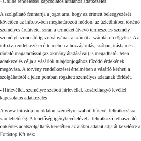
- Online rendeléssel kapcsolatos általános adatkezelés
A szolgáltató fenntartja a jogot arra, hogy az érintett beleegyezését
követően az info.tv.-ben meghatározott módon, az üzletünkben történő
személyes áruátvétel során a terméket átvevő természetes személy
személyi azonosító igazolványának a számát a számlákon rögzítse. Az
info.tv. rendelkezései értelmében a hozzájárulás, szóban, írásban és
ráutaló magatartással (az okmány átadásával) is megadható. Jelen
adatkezelés célja a vásárlók tulajdonjogához fűződő érdekének
megóvása. A törvény rendelkezései értelmében a vásárló kérheti a
szolgáltatótól a jelen pontban rögzített személyes adatának törlését.
- Hírlevéllel, személyre szabott hírlevéllel, kosárelhagyó levéllel
kapcsolatos adatkezelés
A www.fotostop.hu oldalon személyre szabott hírlevél feliratkozásra
van lehetőség. A lehetőség igénybevételével a feliratkozó felhasználó
önkéntes adatszolgáltatás keretében az alábbi adatait adja át kezelésre a
Fotóstop Kft-nek: