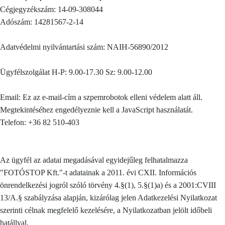
Cégjegyzékszám: 14-09-308044
Adószám: 14281567-2-14
Adatvédelmi nyilvántartási szám: NAIH-56890/2012
Ügyfélszolgálat H-P: 9.00-17.30 Sz: 9.00-12.00
Email:
Ez az e-mail-cím a szpemrobotok elleni védelem alatt áll.
Megtekintéséhez engedélyeznie kell a JavaScript használatát.
Telefon: +36 82 510-403
Az ügyfél az adatai megadásával egyidejűleg felhatalmazza
"FOTÓSTOP Kft."-t adatainak a 2011. évi CXII. Információs
önrendelkezési jogról szóló törvény 4.§(1), 5.§(1)a) és a 2001:CVIII
13/A.§ szabályzása alapján, kizárólag jelen Adatkezelési Nyilatkozat
szerinti célnak megfelelő kezelésére, a Nyilatkozatban jelölt időbeli
hatállyal.