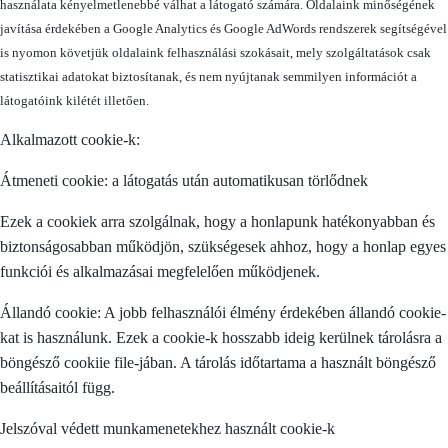
használata kényelmetlenebbé válhat a látogató számára. Oldalaink minőségének
javítása érdekében a Google Analytics és Google AdWords rendszerek segítségével
is nyomon követjük oldalaink felhasználási szokásait, mely szolgáltatások csak
statisztikai adatokat biztosítanak, és nem nyújtanak semmilyen információt a
látogatóink kilétét illetően.
Alkalmazott cookie-k:
Átmeneti cookie: a látogatás után automatikusan törlődnek
Ezek a cookiek arra szolgálnak, hogy a honlapunk hatékonyabban és
biztonságosabban működjön, szükségesek ahhoz, hogy a honlap egyes
funkciói és alkalmazásai megfelelően működjenek.
Állandó cookie: A jobb felhasználói élmény érdekében állandó cookie-
kat is használunk. Ezek a cookie-k hosszabb ideig kerülnek tárolásra a
böngésző cookiie file-jában. A tárolás időtartama a használt böngésző
beállításaitól függ.
Jelszóval védett munkamenetekhez használt cookie-k