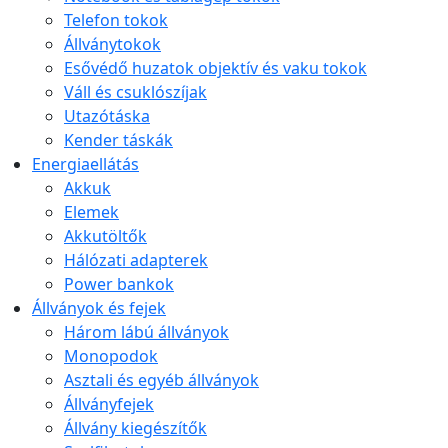
Telefon tokok
Állványtokok
Esővédő huzatok objektív és vaku tokok
Váll és csuklószíjak
Utazótáska
Kender táskák
Energiaellátás
Akkuk
Elemek
Akkutöltők
Hálózati adapterek
Power bankok
Állványok és fejek
Három lábú állványok
Monopodok
Asztali és egyéb állványok
Állványfejek
Állvány kiegészítők