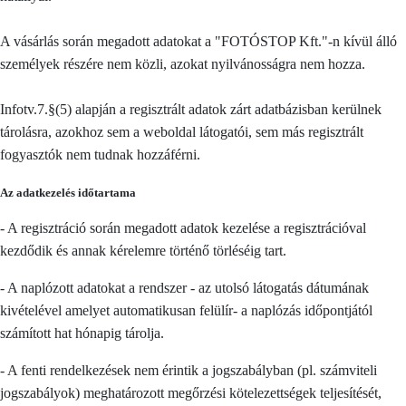
A vásárlás során megadott adatokat a "FOTÓSTOP Kft."-n kívül álló
személyek részére nem közli, azokat nyilvánosságra nem hozza.
Infotv.7.§(5) alapján a regisztrált adatok zárt adatbázisban kerülnek
tárolásra, azokhoz sem a weboldal látogatói, sem más regisztrált
fogyasztók nem tudnak hozzáférni.
Az adatkezelés időtartama
- A regisztráció során megadott adatok kezelése a regisztrációval
kezdődik és annak kérelemre történő törléséig tart.
- A naplózott adatokat a rendszer - az utolsó látogatás dátumának
kivételével amelyet automatikusan felülír- a naplózás időpontjától
számított hat hónapig tárolja.
- A fenti rendelkezések nem érintik a jogszabályban (pl. számviteli
jogszabályok) meghatározott megőrzési kötelezettségek teljesítését,