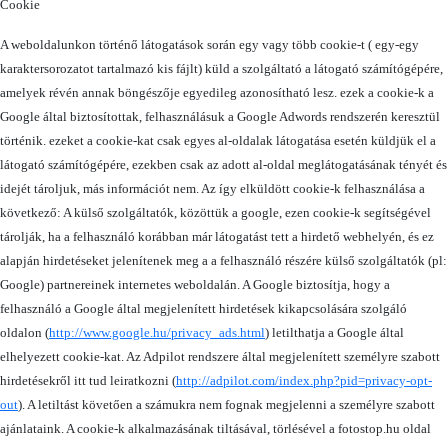
Cookie
A weboldalunkon történő látogatások során egy vagy több cookie-t ( egy-egy
karaktersorozatot tartalmazó kis fájlt) küld a szolgáltató a látogató számítógépére,
amelyek révén annak böngészője egyedileg azonosítható lesz. ezek a cookie-k a
Google által biztosítottak, felhasználásuk a Google Adwords rendszerén keresztül
történik. ezeket a cookie-kat csak egyes al-oldalak látogatása esetén küldjük el a
látogató számítógépére, ezekben csak az adott al-oldal meglátogatásának tényét és
idejét tároljuk, más információt nem. Az így elküldött cookie-k felhasználása a
következő: A külső szolgáltatók, közöttük a google, ezen cookie-k segítségével
tárolják, ha a felhasználó korábban már látogatást tett a hirdető webhelyén, és ez
alapján hirdetéseket jelenítenek meg a a felhasználó részére külső szolgáltatók (pl:
Google) partnereinek internetes weboldalán. A
Google biztosítja, hogy a
felhasználó a Google által megjelenített hirdetések kikapcsolására szolgáló
oldalon (
http://www.google.hu/privacy_ads.html
) letilthatja a Google által
elhelyezett cookie-kat. Az Adpilot rendszere által megjelenített személyre szabott
hirdetésekről itt tud leiratkozni (
http://adpilot.com/index.php?pid=privacy-opt-
out
).
A letiltást követően a számukra nem fognak megjelenni a személyre szabott
ajánlataink.
A cookie-k alkalmazásának tiltásával, törlésével a fotostop.hu oldal