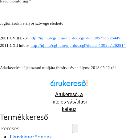
fraud monitoring.”
Jogforrások hatályos szövege elérhető:
2001:CVIII Ektv.
http://njt.hu/cgi_bin/njt_doc.cgi?docid=57566.254495
2011:CXII Infotv.
http://njt.hu/cgi_bin/njt_doc.cgi?docid=139257.262814
Adatkezelési tájékoztató utoljára frissítve és hatályos: 2018.05.22-től
Árukereső, a
hiteles vásárlási
kalauz
Termékkereső
Fényképezőgépek