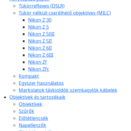
Tükörreflexes (DSLR)
Tükör nélküli cserélhető objektíves (MILC)
Nikon Z 30
Nikon Z 5
Nikon Z 50II
Nikon Z 5II
Nikon Z 6II
Nikon Z 6III
Nikon Zf
Nikon Zfc
Kompakt
Egyszer használatos
Markolatok távkioldók szemkagylók kábelek
Objektívek és tartozékaik
Objektívek
Szűrők
Előtétlencsék
Napellenzők