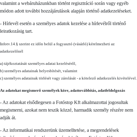
valamint a webáruházunkban történt regisztráció során vagy egyéb
módon adott további hozzájárulások alapján történő adatkezeléseket.
- Hírlevél esetén a személyes adatok kezelése a hírlevélről történő
leiratkozásig tart.
Infotv.14.§ szerint ez időn belül a fogyasztó (vásárló) kérelmezheti az
adatkezelőnél
a) tájékoztatását személyes adatai kezeléséről,
b) személyes adatainak helyesbítését, valamint
c) személyes adatainak törlését vagy zárolását - a kötelező adatkezelés kivételével.
Az adatokat megismerő személyek köre, adattovábbítás, adatfeldolgozás
- Az adatokat elsődlegesen a Fotóstop Kft alkalmazottai jogosultak
megismerni, azokat nem teszik közzé, harmadik személy részére nem
adják át.
- Az informatikai rendszerünk üzemelltetése, a megrendelések