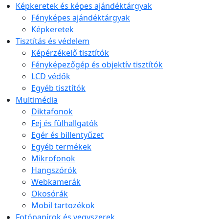
Képkeretek és képes ajándéktárgyak
Fényképes ajándéktárgyak
Képkeretek
Tisztítás és védelem
Képérzékelő tisztítók
Fényképezőgép és objektív tisztítók
LCD védők
Egyéb tisztítók
Multimédia
Diktafonok
Fej és fülhallgatók
Egér és billentyűzet
Egyéb termékek
Mikrofonok
Hangszórók
Webkamerák
Okosórák
Mobil tartozékok
Fotópapírok és vegyszerek