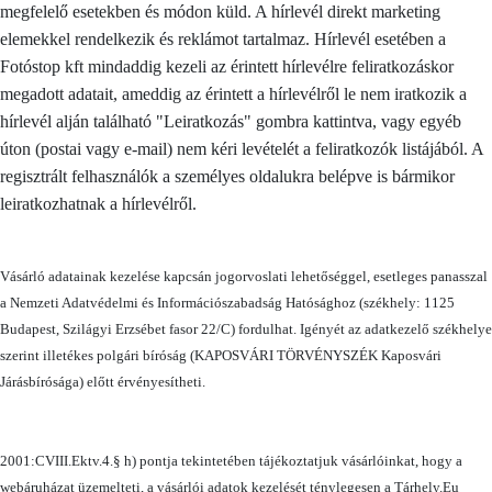
megfelelő esetekben és módon küld. A hírlevél direkt marketing
elemekkel rendelkezik és reklámot tartalmaz. Hírlevél esetében a
Fotóstop kft mindaddig kezeli az érintett hírlevélre feliratkozáskor
megadott adatait, ameddig az érintett a hírlevélről le nem iratkozik a
hírlevél alján található "Leiratkozás" gombra kattintva, vagy egyéb
úton (postai vagy e-mail) nem kéri levételét a feliratkozók listájából. A
regisztrált felhasználók a személyes oldalukra belépve is bármikor
leiratkozhatnak a hírlevélről.
Vásárló adatainak kezelése kapcsán jogorvoslati lehetőséggel, esetleges panasszal
a Nemzeti Adatvédelmi és Információszabadság Hatósághoz (székhely: 1125
Budapest, Szilágyi Erzsébet fasor 22/C) fordulhat. Igényét az adatkezelő székhelye
szerint illetékes polgári bíróság (KAPOSVÁRI TÖRVÉNYSZÉK Kaposvári
Járásbírósága) előtt érvényesítheti.
2001:CVIII.Ektv.4.§ h) pontja tekintetében tájékoztatjuk vásárlóinkat, hogy a
webáruházat üzemelteti, a vásárlói adatok kezelését ténylegesen a Tárhely.Eu