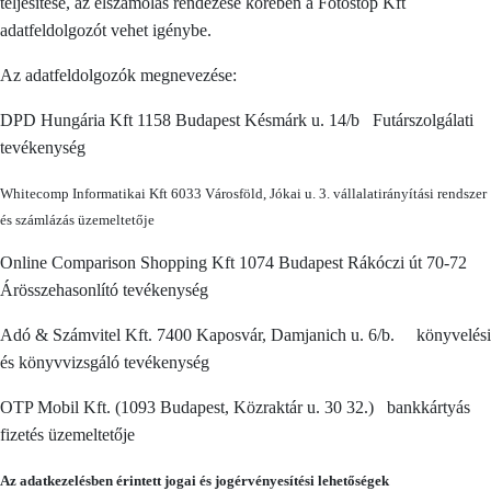
teljesítése, az elszámolás rendezése körében a Fotóstop Kft
adatfeldolgozót vehet igénybe.
Az adatfeldolgozók megnevezése:
DPD Hungária Kft 1158 Budapest Késmárk u. 14/b Futárszolgálati
tevékenység
Whitecomp Informatikai Kft
6033 Városföld, Jókai u. 3. vállalatirányítási rendszer
és számlázás üzemeltetője
Online Comparison Shopping Kft 1074 Budapest Rákóczi út 70-72
Árösszehasonlító tevékenység
Adó & Számvitel Kft. 7400 Kaposvár, Damjanich u. 6/b. könyvelési
és könyvvizsgáló tevékenység
OTP Mobil Kft. (1093 Budapest, Közraktár u. 30 32.) bankkártyás
fizetés üzemeltetője
Az adatkezelésben érintett jogai és jogérvényesítési lehetőségek