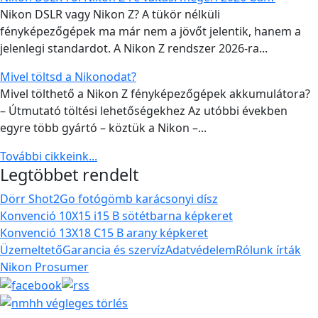
Nikon DSLR vagy Nikon Z? A tükör nélküli
fényképezőgépek ma már nem a jövőt jelentik, hanem a
jelenlegi standardot. A Nikon Z rendszer 2026-ra...
Mivel töltsd a Nikonodat?
Mivel tölthető a Nikon Z fényképezőgépek akkumulátora?
– Útmutató töltési lehetőségekhez Az utóbbi években
egyre több gyártó – köztük a Nikon –...
További cikkeink...
Legtöbbet rendelt
Dörr Shot2Go fotógömb karácsonyi dísz
Konvenció 10X15 i15 B sötétbarna képkeret
Konvenció 13X18 C15 B arany képkeret
Üzemeltető
Garancia és szervíz
Adatvédelem
Rólunk írták
Nikon Prosumer