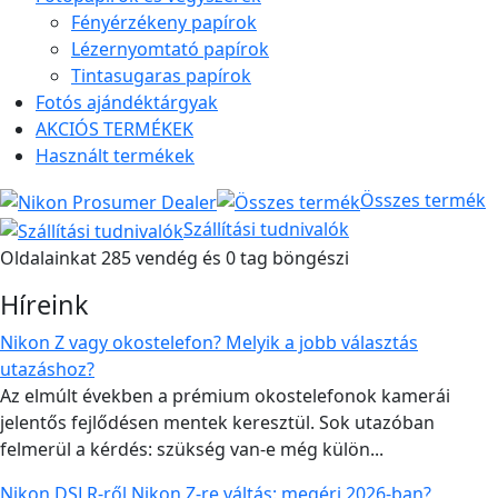
Fényérzékeny papírok
Lézernyomtató papírok
Tintasugaras papírok
Fotós ajándéktárgyak
AKCIÓS TERMÉKEK
Használt termékek
Összes termék
Szállítási tudnivalók
Oldalainkat 285 vendég és 0 tag böngészi
Híreink
Nikon Z vagy okostelefon? Melyik a jobb választás
utazáshoz?
Az elmúlt években a prémium okostelefonok kamerái
jelentős fejlődésen mentek keresztül. Sok utazóban
felmerül a kérdés: szükség van-e még külön...
Nikon DSLR-ről Nikon Z-re váltás: megéri 2026-ban?