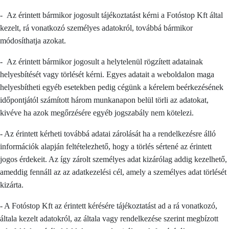
- Az érintett bármikor jogosult tájékoztatást kérni a Fotóstop Kft által
kezelt, rá vonatkozó személyes adatokról, továbbá bármikor
módosíthatja azokat.
- Az érintett bármikor jogosult a helytelenül rögzített adatainak
helyesbítését vagy törlését kérni. Egyes adatait a weboldalon maga
helyesbítheti egyéb esetekben pedig cégünk a kérelem beérkezésének
időpontjától számított három munkanapon belül törli az adatokat,
kivéve ha azok megőrzésére egyéb jogszabály nem kötelezi.
- Az érintett kérheti továbbá adatai zárolását ha a rendelkezésre álló
információk alapján feltételezhető, hogy a törlés sértené az érintett
jogos érdekeit. Az így zárolt személyes adat kizárólag addig kezelhető,
ameddig fennáll az az adatkezelési cél, amely a személyes adat törlését
kizárta.
- A Fotóstop Kft az érintett kérésére tájékoztatást ad a rá vonatkozó,
általa kezelt adatokról, az általa vagy rendelkezése szerint megbízott