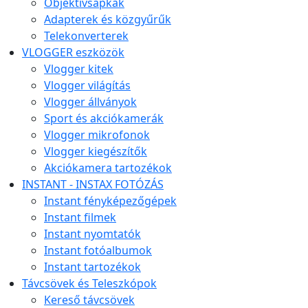
Objektívsapkák
Adapterek és közgyűrűk
Telekonverterek
VLOGGER eszközök
Vlogger kitek
Vlogger világítás
Vlogger állványok
Sport és akciókamerák
Vlogger mikrofonok
Vlogger kiegészítők
Akciókamera tartozékok
INSTANT - INSTAX FOTÓZÁS
Instant fényképezőgépek
Instant filmek
Instant nyomtatók
Instant fotóalbumok
Instant tartozékok
Távcsövek és Teleszkópok
Kereső távcsövek