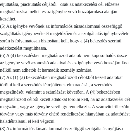
eljuttatása, piackutatás céljából - csak az adatkezelési cél előzetes
meghatározása mellett és az igénybe vevő hozzájárulása alapján
kezelhet.
(5) Az igénybe vevőnek az információs társadalommal összefüggő
szolgáltatás igénybevételét megelőzően és a szolgáltatás igénybevétele
során is folyamatosan biztosítani kell, hogy a (4) bekezdés szerinti
adatkezelést megtilthassa.
(6) A (4) bekezdésben meghatározott adatok nem kapcsolhatók össze
az igénybe vevő azonosító adataival és az igénybe vevő hozzájárulása
nélkül nem adhatók át harmadik személy számára.
(7) Az (1)-(3) bekezdésben meghatározott célokból kezelt adatokat
törölni kell a szerződés létrejöttének elmaradását, a szerződés
megszűnését, valamint a számlázást követően. A (4) bekezdésben
meghatározott célból kezelt adatokat törölni kell, ha az adatkezelési cél
megszűnt, vagy az igénybe vevő így rendelkezik. A számvitelről szóló
törvény vagy más törvény eltérő rendelkezése hiányában az adattörlést
haladéktalanul el kell végezni.
(8) Az információs társadalommal összefüggő szolgáltatás nyújtása