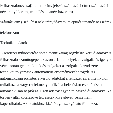
Felhasználónév, saját e-mail cím, jelszó, számlázási cím ( számlázási
név, irányítószám, település utcanév házszám)
szállítási cím ( szállítási név, irányítószám, település utcanév házszám)
telefonszám
Technikai adatok
A rendszer működtetése során technikailag rögzítésre kerülő adatok: A
felhasználó számítógépének azon adatai, melyek a szolgáltatás igénybe
vétele során generálódnak és melyeket a szolgáltató rendszere a
technikai folyamatok automatikus eredményeként rögzít. Az
automatikusan rögzítésre kerülő adatokat a rendszer az érintett külön
nyilatkozata vagy cselekménye nélkül a belépéskor és kilépéskor
automatikusan naplózza. Ezen adatok egyéb felhasználói adatokkal - a
törvény által kötelezővé tett esetek kivételével- össze nem
kapcsolhatók. Az adatokhoz kizárólag a szolgáltató fér hozzá.