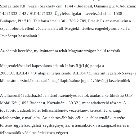
Szolgáltató Kft. végzi (Székhely cím: 1144 - Budapest, Ormánság u. 4. Adószám:
14571332-2-42 / HU14571332; Ügyfélszolgálat - Levelezési címe: 1538
Budapest, Pf.: 510. Telefonszáma: +36 1 789 2 789, Email:
Ez az e-mail-cím a
szpemrobotok elleni védelem alatt áll. Megtekintéséhez engedélyeznie kell a
JavaScript használatát.
).
Az adatok kezelése, nyilvántartása tehát Magyarországon belül történik.
Megrendelésekkel kapcsolatos adatok Infotv.5.§(1)b) pontja a
2003:XCII.Art.47.§(3) alapján teljesítendő, Art.164.§(1) szerint legalább 5 évig (a
kibocsátott számlákon az adó megállapításához jog elévüléséig) kezelendőek.
A felhasználói adatbázisában tárolt személyes adatok átadásra kerülnek az OTP
Mobil Kft. (1093 Budapest, Közraktár u. 30 32.), mint adatkezelő részére. A
továbbított adatok köre: felhasználónév, vezetéknév, keresztnév, ország,
telefonszám, e-mail cím. Az adattovábbítás célja: a felhasználók részére
történő ügyfélszolgálati segítségnyújtás, a tranzakciók visszaigazolása és a
felhasználók védelme érdekében végzett