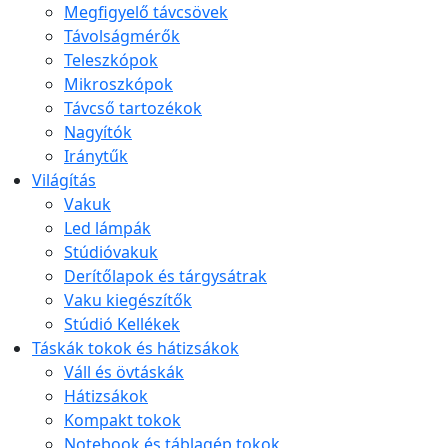
Megfigyelő távcsövek
Távolságmérők
Teleszkópok
Mikroszkópok
Távcső tartozékok
Nagyítók
Iránytűk
Világítás
Vakuk
Led lámpák
Stúdióvakuk
Derítőlapok és tárgysátrak
Vaku kiegészítők
Stúdió Kellékek
Táskák tokok és hátizsákok
Váll és övtáskák
Hátizsákok
Kompakt tokok
Notebook és táblagép tokok