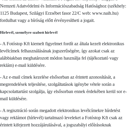
Nemzeti Adatvédelmi és Információszabadság Hatósághoz (székhely:
1125 Budapest, Szilágyi Erzsébet fasor 22/C web: www.naih.hu)
fordulhat vagy a bíróság előtt érvényesítheti a jogait.
Hírlevél, személyre szabott hírlevél
- A Fotóstop Kft kiemelt figyelmet fordít az általa kezelt elektronikus
levélcímek felhasználásának jogszerűségére, így azokat csak az
alábbiakban meghatározott módon használja fel (tájékoztató vagy
reklám) e-mail küldésére.
- Az e-mail címek kezelése elsősorban az érintett azonosítását, a
megrendelések teljesítése, szolgáltatások igénybe vétele során a
kapcsolattartást szolgálja, így elsősorban ennek érdekében kerül sor e-
mail küldésére.
- A regisztráció során megadott elektronikus levélcímekre hírdetést
vagy reklámot (hírlevél) tartalmazó leveleket a Fotóstop Kft csak az
érintett kifejezett hozzájárulásával, a jogszabályi előírásoknak