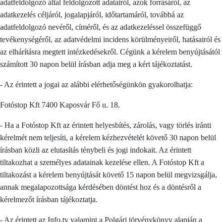
adatfeldolgozó által feldolgozott adatairól, azok forrásáról, az
adatkezelés céljáról, jogalapjáról, időtartamáról, továbbá az
adatfeldolgozó nevéről, címéről, és az adatkezeléssel összefüggő
tevékenységéről, az adatvédelmi incidens körülményeiről, hatásairól és
az elhárításra megtett intézkedésekről. Cégünk a kérelem benyújtásától
számított 30 napon belül írásban adja meg a kért tájékoztatást.
- Az érintett a jogai az alábbi elérhetőségünkön gyakorolhatja:
Fotóstop Kft 7400 Kaposvár Fő u. 18.
- Ha a Fotóstop Kft az érintett helyesbítés, zárolás, vagy törlés iránti
kérelmét nem teljesíti, a kérelem kézhezvételét követő 30 napon belül
írásban közli az elutasítás ténybeli és jogi indokait. Az érintett
tiltakozhat a személyes adatainak kezelése ellen. A Fotóstop Kft a
tiltakozást a kérelem benyújtását követő 15 napon belül megvizsgálja,
annak megalapozottsága kérdésében döntést hoz és a döntésről a
kérelmezőt írásban tájékoztatja.
- Az érintett az Info.tv valamint a Polgári törvénykönyv alapján a