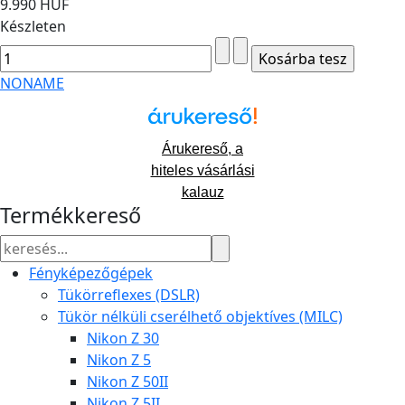
9.990 HUF
Készleten
NONAME
Árukereső, a
hiteles vásárlási
kalauz
Termékkereső
Fényképezőgépek
Tükörreflexes (DSLR)
Tükör nélküli cserélhető objektíves (MILC)
Nikon Z 30
Nikon Z 5
Nikon Z 50II
Nikon Z 5II