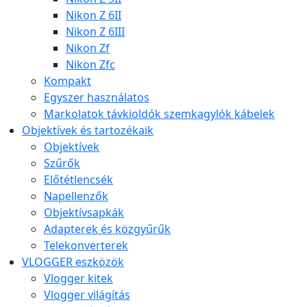
Nikon Z 6II
Nikon Z 6III
Nikon Zf
Nikon Zfc
Kompakt
Egyszer használatos
Markolatok távkioldók szemkagylók kábelek
Objektívek és tartozékaik
Objektívek
Szűrők
Előtétlencsék
Napellenzők
Objektívsapkák
Adapterek és közgyűrűk
Telekonverterek
VLOGGER eszközök
Vlogger kitek
Vlogger világítás