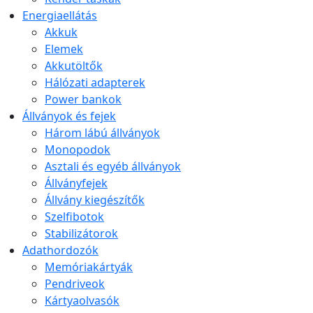
Energiaellátás
Akkuk
Elemek
Akkutöltők
Hálózati adapterek
Power bankok
Állványok és fejek
Három lábú állványok
Monopodok
Asztali és egyéb állványok
Állványfejek
Állvány kiegészítők
Szelfibotok
Stabilizátorok
Adathordozók
Memóriakártyák
Pendriveok
Kártyaolvasók