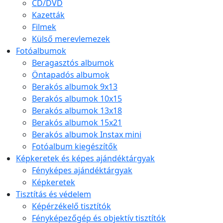
CD/DVD
Kazetták
Filmek
Külső merevlemezek
Fotóalbumok
Beragasztós albumok
Öntapadós albumok
Berakós albumok 9x13
Berakós albumok 10x15
Berakós albumok 13x18
Berakós albumok 15x21
Berakós albumok Instax mini
Fotóalbum kiegészítők
Képkeretek és képes ajándéktárgyak
Fényképes ajándéktárgyak
Képkeretek
Tisztítás és védelem
Képérzékelő tisztítók
Fényképezőgép és objektív tisztítók