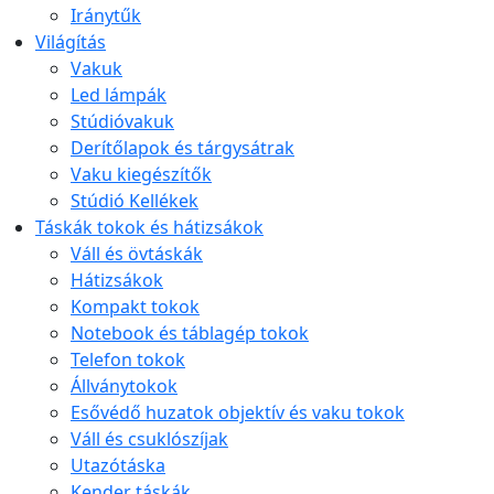
Iránytűk
Világítás
Vakuk
Led lámpák
Stúdióvakuk
Derítőlapok és tárgysátrak
Vaku kiegészítők
Stúdió Kellékek
Táskák tokok és hátizsákok
Váll és övtáskák
Hátizsákok
Kompakt tokok
Notebook és táblagép tokok
Telefon tokok
Állványtokok
Esővédő huzatok objektív és vaku tokok
Váll és csuklószíjak
Utazótáska
Kender táskák