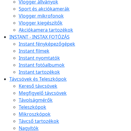
Vlogger állványok
Sport és akciókamerák
Vlogger mikrofonok
Vlogger kiegészítők
Akciókamera tartozékok
INSTANT - INSTAX FOTÓZÁS
Instant fényképezőgépek
Instant filmek
Instant nyomtatók
Instant fotóalbumok
Instant tartozékok
Távcsövek és Teleszkópok
Kereső távcsövek
Megfigyelő távcsövek
Távolságmérők
Teleszkópok
Mikroszkópok
Távcső tartozékok
Nagyítók