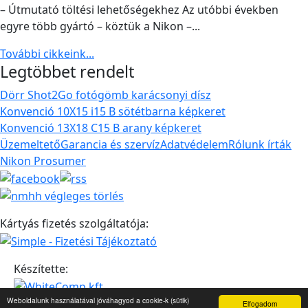
– Útmutató töltési lehetőségekhez Az utóbbi években
egyre több gyártó – köztük a Nikon –...
További cikkeink...
Legtöbbet rendelt
Dörr Shot2Go fotógömb karácsonyi dísz
Konvenció 10X15 i15 B sötétbarna képkeret
Konvenció 13X18 C15 B arany képkeret
Üzemeltető
Garancia és szervíz
Adatvédelem
Rólunk írták
Nikon Prosumer
Kártyás fizetés szolgáltatója:
Készítette:
Weboldalunk használatával jóváhagyod a cookie-k (sütik)
Elfogadom