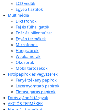
LCD védők
Egyéb tisztítók
Multimédia
Diktafonok
Fej és fülhallgatók
Egér és billentyűzet
Egyéb termékek
Mikrofonok
Hangszórók
Webkamerák
Okosórák
Mobil tartozékok
Fotópapírok és vegyszerek
Fényérzékeny papírok
Lézernyomtató papírok
Tintasugaras papírok
Fotós ajándéktárgyak
AKCIÓS TERMÉKEK
Használt termékek