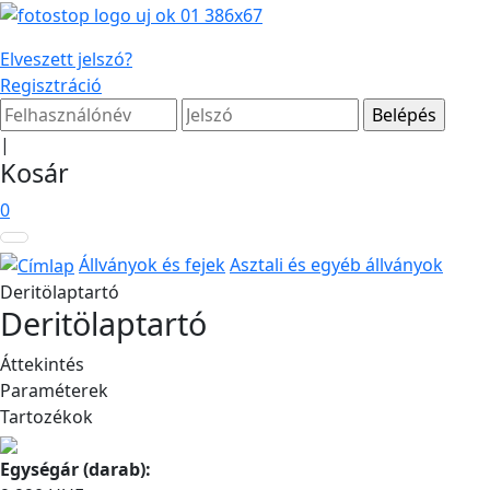
Elveszett jelszó?
Regisztráció
|
Kosár
0
Állványok és fejek
Asztali és egyéb állványok
Deritölaptartó
Deritölaptartó
Áttekintés
Paraméterek
Tartozékok
Egységár (darab):