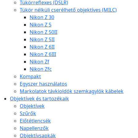
Tükörreflexes (DSLR)
Tükör nélküli cserélhető objektíves (MILC)
Nikon Z 30
Nikon Z 5
Nikon Z 50II
Nikon Z 5II
Nikon Z 6II
Nikon Z 6III
Nikon Zf
Nikon Zfc
Kompakt
Egyszer használatos
Markolatok távkioldók szemkagylók kábelek
Objektívek és tartozékaik
Objektívek
Szűrők
Előtétlencsék
Napellenzők
Objektívsapkák