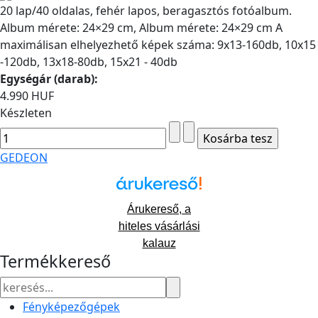
20 lap/40 oldalas, fehér lapos, beragasztós fotóalbum.
Album mérete: 24×29 cm, Album mérete: 24×29 cm A
maximálisan elhelyezhető képek száma: 9x13-160db, 10x15
-120db, 13x18-80db, 15x21 - 40db
Egységár (darab):
4.990 HUF
Készleten
GEDEON
Árukereső, a
hiteles vásárlási
kalauz
Termékkereső
Fényképezőgépek