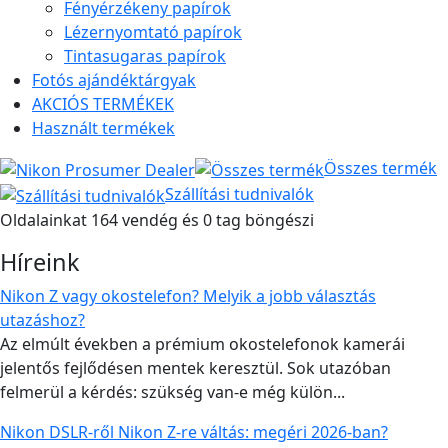
Fényérzékeny papírok
Lézernyomtató papírok
Tintasugaras papírok
Fotós ajándéktárgyak
AKCIÓS TERMÉKEK
Használt termékek
Összes termék
Szállítási tudnivalók
Oldalainkat 164 vendég és 0 tag böngészi
Híreink
Nikon Z vagy okostelefon? Melyik a jobb választás
utazáshoz?
Az elmúlt években a prémium okostelefonok kamerái
jelentős fejlődésen mentek keresztül. Sok utazóban
felmerül a kérdés: szükség van-e még külön...
Nikon DSLR-ről Nikon Z-re váltás: megéri 2026-ban?