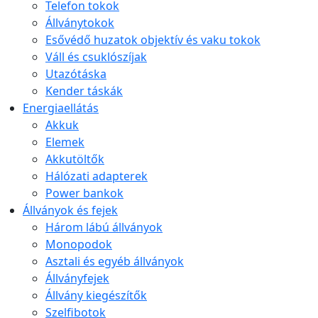
Telefon tokok
Állványtokok
Esővédő huzatok objektív és vaku tokok
Váll és csuklószíjak
Utazótáska
Kender táskák
Energiaellátás
Akkuk
Elemek
Akkutöltők
Hálózati adapterek
Power bankok
Állványok és fejek
Három lábú állványok
Monopodok
Asztali és egyéb állványok
Állványfejek
Állvány kiegészítők
Szelfibotok