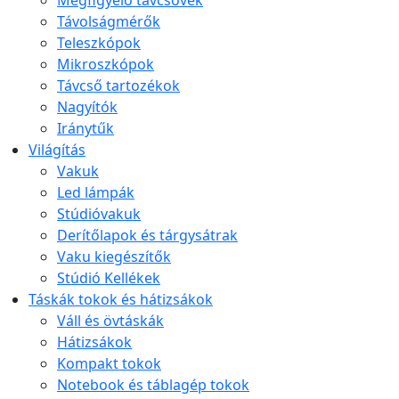
Megfigyelő távcsövek
Távolságmérők
Teleszkópok
Mikroszkópok
Távcső tartozékok
Nagyítók
Iránytűk
Világítás
Vakuk
Led lámpák
Stúdióvakuk
Derítőlapok és tárgysátrak
Vaku kiegészítők
Stúdió Kellékek
Táskák tokok és hátizsákok
Váll és övtáskák
Hátizsákok
Kompakt tokok
Notebook és táblagép tokok