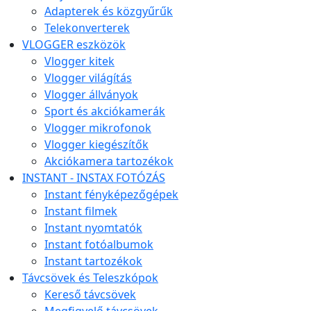
Adapterek és közgyűrűk
Telekonverterek
VLOGGER eszközök
Vlogger kitek
Vlogger világítás
Vlogger állványok
Sport és akciókamerák
Vlogger mikrofonok
Vlogger kiegészítők
Akciókamera tartozékok
INSTANT - INSTAX FOTÓZÁS
Instant fényképezőgépek
Instant filmek
Instant nyomtatók
Instant fotóalbumok
Instant tartozékok
Távcsövek és Teleszkópok
Kereső távcsövek