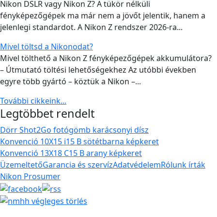
Nikon DSLR vagy Nikon Z? A tükör nélküli
fényképezőgépek ma már nem a jövőt jelentik, hanem a
jelenlegi standardot. A Nikon Z rendszer 2026-ra...
Mivel töltsd a Nikonodat?
Mivel tölthető a Nikon Z fényképezőgépek akkumulátora?
– Útmutató töltési lehetőségekhez Az utóbbi években
egyre több gyártó – köztük a Nikon –...
További cikkeink...
Legtöbbet rendelt
Dörr Shot2Go fotógömb karácsonyi dísz
Konvenció 10X15 i15 B sötétbarna képkeret
Konvenció 13X18 C15 B arany képkeret
Üzemeltető
Garancia és szervíz
Adatvédelem
Rólunk írták
Nikon Prosumer