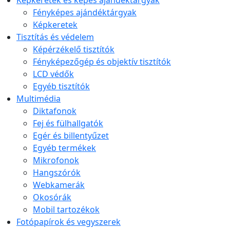
Képkeretek és képes ajándéktárgyak
Fényképes ajándéktárgyak
Képkeretek
Tisztítás és védelem
Képérzékelő tisztítók
Fényképezőgép és objektív tisztítók
LCD védők
Egyéb tisztítók
Multimédia
Diktafonok
Fej és fülhallgatók
Egér és billentyűzet
Egyéb termékek
Mikrofonok
Hangszórók
Webkamerák
Okosórák
Mobil tartozékok
Fotópapírok és vegyszerek