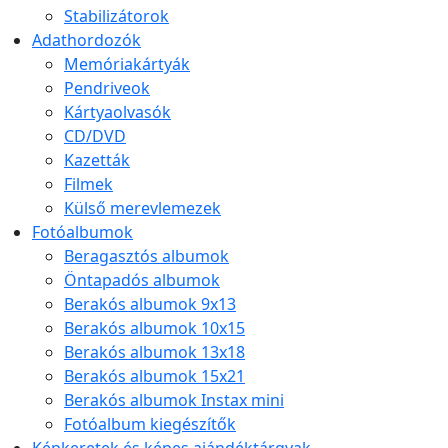
Stabilizátorok
Adathordozók
Memóriakártyák
Pendriveok
Kártyaolvasók
CD/DVD
Kazetták
Filmek
Külső merevlemezek
Fotóalbumok
Beragasztós albumok
Öntapadós albumok
Berakós albumok 9x13
Berakós albumok 10x15
Berakós albumok 13x18
Berakós albumok 15x21
Berakós albumok Instax mini
Fotóalbum kiegészítők