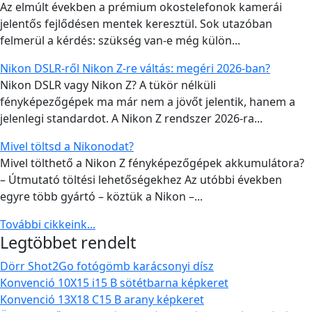
Az elmúlt években a prémium okostelefonok kamerái
jelentős fejlődésen mentek keresztül. Sok utazóban
felmerül a kérdés: szükség van-e még külön...
Nikon DSLR-ről Nikon Z-re váltás: megéri 2026-ban?
Nikon DSLR vagy Nikon Z? A tükör nélküli
fényképezőgépek ma már nem a jövőt jelentik, hanem a
jelenlegi standardot. A Nikon Z rendszer 2026-ra...
Mivel töltsd a Nikonodat?
Mivel tölthető a Nikon Z fényképezőgépek akkumulátora?
– Útmutató töltési lehetőségekhez Az utóbbi években
egyre több gyártó – köztük a Nikon –...
További cikkeink...
Legtöbbet rendelt
Dörr Shot2Go fotógömb karácsonyi dísz
Konvenció 10X15 i15 B sötétbarna képkeret
Konvenció 13X18 C15 B arany képkeret