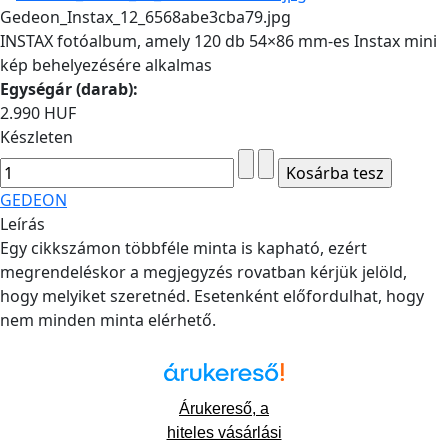
Gedeon_Instax_12_6568abe3cba79.jpg
INSTAX fotóalbum, amely 120 db 54×86 mm-es Instax mini
kép behelyezésére alkalmas
Egységár (darab):
2.990 HUF
Készleten
GEDEON
Leírás
Egy cikkszámon többféle minta is kapható, ezért
megrendeléskor a megjegyzés rovatban kérjük jelöld,
hogy melyiket szeretnéd. Esetenként előfordulhat, hogy
nem minden minta elérhető.
Árukereső, a
hiteles vásárlási