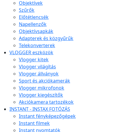
Objektívek
Szűrők
Előtétlencsék
Napellenzők
Objektívsapkák
Adapterek és közgyűrűk
Telekonverterek
VLOGGER eszközök
Vlogger kitek
Vlogger világítás
Vlogger állványok
Sport és akciókamerák
Vlogger mikrofonok
Vlogger kiegészítők
Akciókamera tartozékok
INSTANT - INSTAX FOTÓZÁS
Instant fényképezőgépek
Instant filmek
Instant nyomtatók