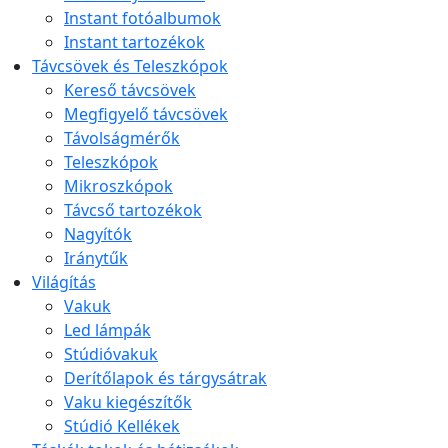
Instant fotóalbumok
Instant tartozékok
Távcsövek és Teleszkópok
Kereső távcsövek
Megfigyelő távcsövek
Távolságmérők
Teleszkópok
Mikroszkópok
Távcső tartozékok
Nagyítók
Iránytűk
Világítás
Vakuk
Led lámpák
Stúdióvakuk
Derítőlapok és tárgysátrak
Vaku kiegészítők
Stúdió Kellékek