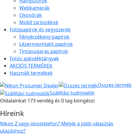
Hangszórók
Webkamerák
Okosórák
Mobil tartozékok
Fotópapírok és vegyszerek
Fényérzékeny papírok
Lézernyomtató papírok
Tintasugaras papírok
Fotós ajándéktárgyak
AKCIÓS TERMÉKEK
Használt termékek
Összes termék
Szállítási tudnivalók
Oldalainkat 173 vendég és 0 tag böngészi
Híreink
Nikon Z vagy okostelefon? Melyik a jobb választás
utazáshoz?