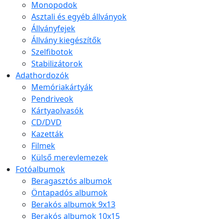
Monopodok
Asztali és egyéb állványok
Állványfejek
Állvány kiegészítők
Szelfibotok
Stabilizátorok
Adathordozók
Memóriakártyák
Pendriveok
Kártyaolvasók
CD/DVD
Kazetták
Filmek
Külső merevlemezek
Fotóalbumok
Beragasztós albumok
Öntapadós albumok
Berakós albumok 9x13
Berakós albumok 10x15