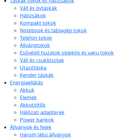
Táskák tokok és hátizsákok
Váll és övtáskák
Hátizsákok
Kompakt tokok
Notebook és táblagép tokok
Telefon tokok
Állványtokok
Esővédő huzatok objektív és vaku tokok
Váll és csuklószíjak
Utazótáska
Kender táskák
Energiaellátás
Akkuk
Elemek
Akkutöltők
Hálózati adapterek
Power bankok
Állványok és fejek
Három lábú állványok