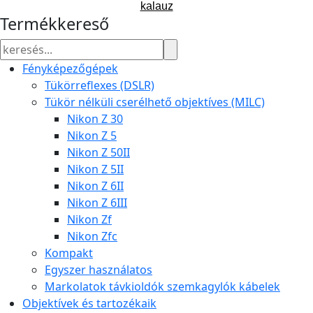
kalauz
Termékkereső
Fényképezőgépek
Tükörreflexes (DSLR)
Tükör nélküli cserélhető objektíves (MILC)
Nikon Z 30
Nikon Z 5
Nikon Z 50II
Nikon Z 5II
Nikon Z 6II
Nikon Z 6III
Nikon Zf
Nikon Zfc
Kompakt
Egyszer használatos
Markolatok távkioldók szemkagylók kábelek
Objektívek és tartozékaik