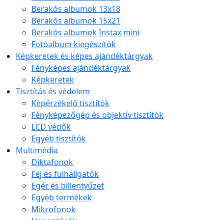
Berakós albumok 13x18
Berakós albumok 15x21
Berakós albumok Instax mini
Fotóalbum kiegészítők
Képkeretek és képes ajándéktárgyak
Fényképes ajándéktárgyak
Képkeretek
Tisztítás és védelem
Képérzékelő tisztítók
Fényképezőgép és objektív tisztítók
LCD védők
Egyéb tisztítók
Multimédia
Diktafonok
Fej és fülhallgatók
Egér és billentyűzet
Egyéb termékek
Mikrofonok