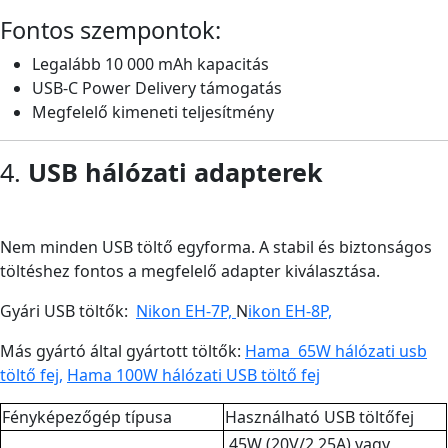
Fontos szempontok:
Legalább 10 000 mAh kapacitás
USB-C Power Delivery támogatás
Megfelelő kimeneti teljesítmény
4.
USB hálózati adapterek
Nem minden USB töltő egyforma. A stabil és biztonságos
töltéshez fontos a megfelelő adapter kiválasztása.
Gyári USB töltők:
Nikon EH-7P,
N
ikon EH-8P,
Más gyártó által gyártott töltők:
Hama 65W hálózati usb
töltő fej,
Hama 100W hálózati USB töltő fej
Fényképezőgép típusa
Használható USB töltőfej
45W (20V/2,25A) vagy