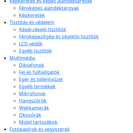
Képkeretek és képes ajándéktárgyak
Fényképes ajándéktárgyak
Képkeretek
Tisztítás és védelem
Képérzékelő tisztítók
Fényképezőgép és objektív tisztítók
LCD védők
Egyéb tisztítók
Multimédia
Diktafonok
Fej és fülhallgatók
Egér és billentyűzet
Egyéb termékek
Mikrofonok
Hangszórók
Webkamerák
Okosórák
Mobil tartozékok
Fotópapírok és vegyszerek