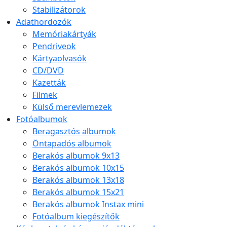
Stabilizátorok
Adathordozók
Memóriakártyák
Pendriveok
Kártyaolvasók
CD/DVD
Kazetták
Filmek
Külső merevlemezek
Fotóalbumok
Beragasztós albumok
Öntapadós albumok
Berakós albumok 9x13
Berakós albumok 10x15
Berakós albumok 13x18
Berakós albumok 15x21
Berakós albumok Instax mini
Fotóalbum kiegészítők