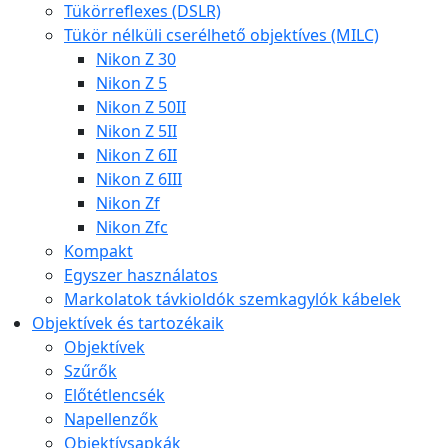
Tükörreflexes (DSLR)
Tükör nélküli cserélhető objektíves (MILC)
Nikon Z 30
Nikon Z 5
Nikon Z 50II
Nikon Z 5II
Nikon Z 6II
Nikon Z 6III
Nikon Zf
Nikon Zfc
Kompakt
Egyszer használatos
Markolatok távkioldók szemkagylók kábelek
Objektívek és tartozékaik
Objektívek
Szűrők
Előtétlencsék
Napellenzők
Objektívsapkák