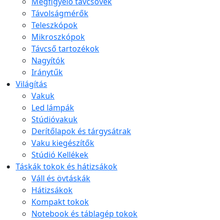
Megfigyelő távcsövek
Távolságmérők
Teleszkópok
Mikroszkópok
Távcső tartozékok
Nagyítók
Iránytűk
Világítás
Vakuk
Led lámpák
Stúdióvakuk
Derítőlapok és tárgysátrak
Vaku kiegészítők
Stúdió Kellékek
Táskák tokok és hátizsákok
Váll és övtáskák
Hátizsákok
Kompakt tokok
Notebook és táblagép tokok