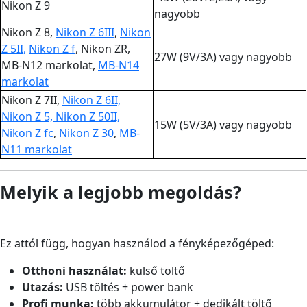
Nikon Z 9
nagyobb
Nikon Z 8,
Nikon Z 6III
,
Nikon
Z 5II,
Nikon Z f
, Nikon ZR,
27W (9V/3A) vagy nagyobb
MB-N12 markolat,
MB-N14
markolat
Nikon Z 7II,
Nikon Z 6II,
Nikon Z 5,
Nikon Z 50II,
15W (5V/3A) vagy nagyobb
Nikon Z fc
,
Nikon Z 30
,
MB-
N11 markolat
Melyik a legjobb megoldás?
Ez attól függ, hogyan használod a fényképezőgéped:
Otthoni használat:
külső töltő
Utazás:
USB töltés + power bank
Profi munka:
több akkumulátor + dedikált töltő