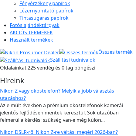
Fényérzékeny papírok
Lézernyomtató papírok
Tintasugaras papírok
Fotós ajándéktárgyak
AKCIÓS TERMÉKEK
Használt termékek
Összes termék
Szállítási tudnivalók
Oldalainkat 225 vendég és 0 tag böngészi
Híreink
Nikon Z vagy okostelefon? Melyik a jobb választás
utazáshoz?
Az elmúlt években a prémium okostelefonok kamerái
jelentős fejlődésen mentek keresztül. Sok utazóban
felmerül a kérdés: szükség van-e még külön...
Nikon DSLR-ről Nikon Z-re váltás: megéri 2026-ban?