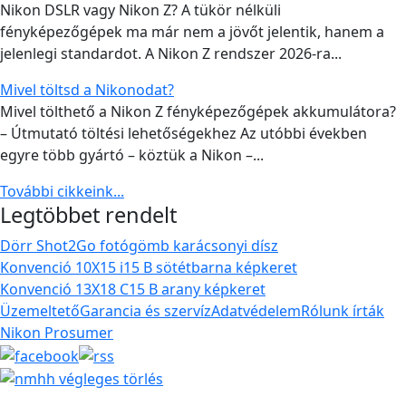
Nikon DSLR vagy Nikon Z? A tükör nélküli
fényképezőgépek ma már nem a jövőt jelentik, hanem a
jelenlegi standardot. A Nikon Z rendszer 2026-ra...
Mivel töltsd a Nikonodat?
Mivel tölthető a Nikon Z fényképezőgépek akkumulátora?
– Útmutató töltési lehetőségekhez Az utóbbi években
egyre több gyártó – köztük a Nikon –...
További cikkeink...
Legtöbbet rendelt
Dörr Shot2Go fotógömb karácsonyi dísz
Konvenció 10X15 i15 B sötétbarna képkeret
Konvenció 13X18 C15 B arany képkeret
Üzemeltető
Garancia és szervíz
Adatvédelem
Rólunk írták
Nikon Prosumer