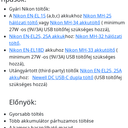
Gyári Nikon töltők:
A
Nikon EN-EL 15
(a,b,c) akkukhoz
Nikon MH-25
hálózati töltő
vagy
Nikon MH-34 akkutöltő
( minimum
27W -os (9V/3A) USB töltőfej szükséges hozzá),
Nikon EN-EL25, 25A akkuk
hoz:
Nikon MH-32 hálózati
töltő,
Nikon EN-EL18D
akkuhoz
Nikon MH-33 akkutöltő
(
minimum 27W -os (9V/3A) USB töltőfej szükséges
hozzá),
Utángyártott (third-party) töltők
Nikon EN-EL25, 25A
akku
hoz:
Newell DC USB-C dupla töltő
(USB töltőfej
szükséges hozzá)
Előnyök:
Gyorsabb töltés
Több akkumulátor párhuzamos töltése
A kamera használható marad