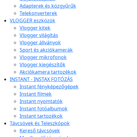
Adapterek és közgyűrűk
Telekonverterek
VLOGGER eszközök
Vlogger kitek
Vlogger világítás
Vlogger állványok
Sport és akciókamerák
Vlogger mikrofonok
Vlogger kiegészítők
Akciókamera tartozékok
INSTANT - INSTAX FOTÓZÁS
Instant fényképezőgépek
Instant filmek
Instant nyomtatók
Instant fotóalbumok
Instant tartozékok
Távcsövek és Teleszkópok
Kereső távcsövek