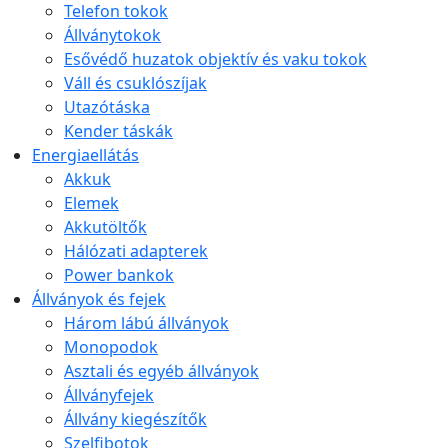
Telefon tokok
Állványtokok
Esővédő huzatok objektív és vaku tokok
Váll és csuklószíjak
Utazótáska
Kender táskák
Energiaellátás
Akkuk
Elemek
Akkutöltők
Hálózati adapterek
Power bankok
Állványok és fejek
Három lábú állványok
Monopodok
Asztali és egyéb állványok
Állványfejek
Állvány kiegészítők
Szelfibotok