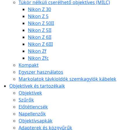
Tükör nélküli cserélhető objektíves (MILC)
Nikon Z 30
Nikon Z 5
Nikon Z 50II
Nikon Z 5II
Nikon Z 6II
Nikon Z 6III
Nikon Zf
Nikon Zfc
Kompakt
Egyszer használatos
Markolatok távkioldók szemkagylók kábelek
Objektívek és tartozékaik
Objektívek
Szűrők
Előtétlencsék
Napellenzők
Objektívsapkák
Adapterek és közgyűrűk