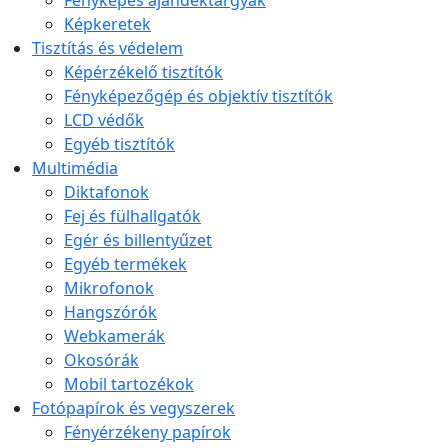
Fényképes ajándéktárgyak
Képkeretek
Tisztítás és védelem
Képérzékelő tisztítók
Fényképezőgép és objektív tisztítók
LCD védők
Egyéb tisztítók
Multimédia
Diktafonok
Fej és fülhallgatók
Egér és billentyűzet
Egyéb termékek
Mikrofonok
Hangszórók
Webkamerák
Okosórák
Mobil tartozékok
Fotópapírok és vegyszerek
Fényérzékeny papírok