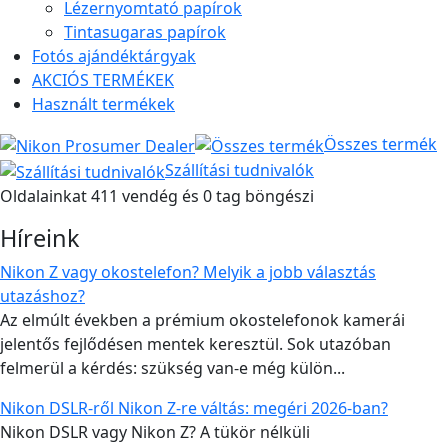
Lézernyomtató papírok
Tintasugaras papírok
Fotós ajándéktárgyak
AKCIÓS TERMÉKEK
Használt termékek
Összes termék
Szállítási tudnivalók
Oldalainkat 411 vendég és 0 tag böngészi
Híreink
Nikon Z vagy okostelefon? Melyik a jobb választás
utazáshoz?
Az elmúlt években a prémium okostelefonok kamerái
jelentős fejlődésen mentek keresztül. Sok utazóban
felmerül a kérdés: szükség van-e még külön...
Nikon DSLR-ről Nikon Z-re váltás: megéri 2026-ban?
Nikon DSLR vagy Nikon Z? A tükör nélküli