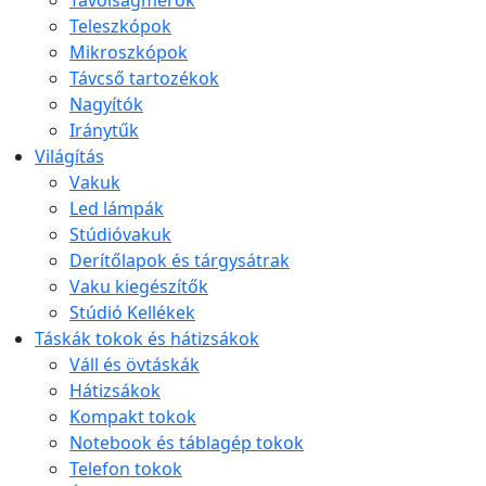
Távolságmérők
Teleszkópok
Mikroszkópok
Távcső tartozékok
Nagyítók
Iránytűk
Világítás
Vakuk
Led lámpák
Stúdióvakuk
Derítőlapok és tárgysátrak
Vaku kiegészítők
Stúdió Kellékek
Táskák tokok és hátizsákok
Váll és övtáskák
Hátizsákok
Kompakt tokok
Notebook és táblagép tokok
Telefon tokok