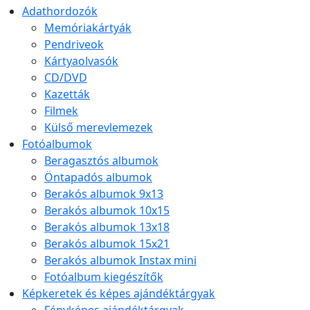
Adathordozók
Memóriakártyák
Pendriveok
Kártyaolvasók
CD/DVD
Kazetták
Filmek
Külső merevlemezek
Fotóalbumok
Beragasztós albumok
Öntapadós albumok
Berakós albumok 9x13
Berakós albumok 10x15
Berakós albumok 13x18
Berakós albumok 15x21
Berakós albumok Instax mini
Fotóalbum kiegészítők
Képkeretek és képes ajándéktárgyak