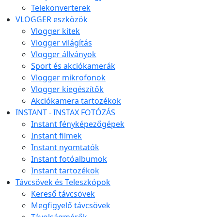
Telekonverterek
VLOGGER eszközök
Vlogger kitek
Vlogger világítás
Vlogger állványok
Sport és akciókamerák
Vlogger mikrofonok
Vlogger kiegészítők
Akciókamera tartozékok
INSTANT - INSTAX FOTÓZÁS
Instant fényképezőgépek
Instant filmek
Instant nyomtatók
Instant fotóalbumok
Instant tartozékok
Távcsövek és Teleszkópok
Kereső távcsövek
Megfigyelő távcsövek