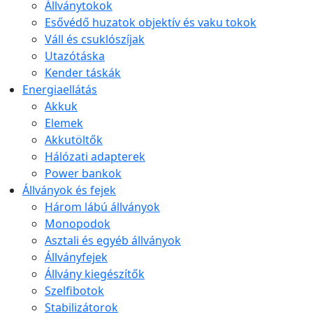
Állványtokok
Esővédő huzatok objektív és vaku tokok
Váll és csuklószíjak
Utazótáska
Kender táskák
Energiaellátás
Akkuk
Elemek
Akkutöltők
Hálózati adapterek
Power bankok
Állványok és fejek
Három lábú állványok
Monopodok
Asztali és egyéb állványok
Állványfejek
Állvány kiegészítők
Szelfibotok
Stabilizátorok