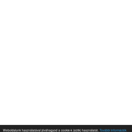
Weboldalunk használatával jóváhagyod a cookie-k (sütik) használatát.
További információk