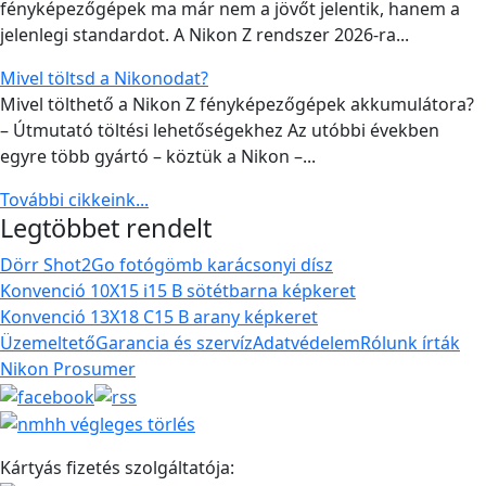
fényképezőgépek ma már nem a jövőt jelentik, hanem a
jelenlegi standardot. A Nikon Z rendszer 2026-ra...
Mivel töltsd a Nikonodat?
Mivel tölthető a Nikon Z fényképezőgépek akkumulátora?
– Útmutató töltési lehetőségekhez Az utóbbi években
egyre több gyártó – köztük a Nikon –...
További cikkeink...
Legtöbbet rendelt
Dörr Shot2Go fotógömb karácsonyi dísz
Konvenció 10X15 i15 B sötétbarna képkeret
Konvenció 13X18 C15 B arany képkeret
Üzemeltető
Garancia és szervíz
Adatvédelem
Rólunk írták
Nikon Prosumer
Kártyás fizetés szolgáltatója: