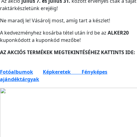
Az akció
július 7. és július 31.
között érvényes csak a saját
raktárkészletünk erejéig!
Ne maradj le! Vásárolj most, amíg tart a készlet!
A kedvezményhez kosárba tétel után írd be az
ALKER20
kuponkódott a kuponkód mezőbe!
AZ AKCIÓS TERMÉKEK MEGTEKINTÉSÉHEZ KATTINTS IDE:
Fotóalbumok
Képkeretek
Fényképes
ajándéktárgyak