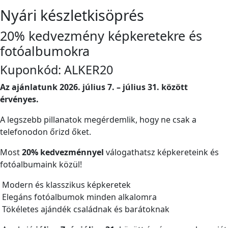
Nyári készletkisöprés
20% kedvezmény képkeretekre és
fotóalbumokra
Kuponkód: ALKER20
Az ajánlatunk 2026. július 7. – július 31. között
érvényes.
A legszebb pillanatok megérdemlik, hogy ne csak a
telefonodon őrizd őket.
Most
20% kedvezménnyel
válogathatsz képkereteink és
fotóalbumaink közül!
Modern és klasszikus képkeretek
Elegáns fotóalbumok minden alkalomra
Tökéletes ajándék családnak és barátoknak