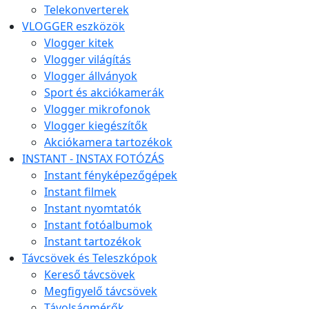
Telekonverterek
VLOGGER eszközök
Vlogger kitek
Vlogger világítás
Vlogger állványok
Sport és akciókamerák
Vlogger mikrofonok
Vlogger kiegészítők
Akciókamera tartozékok
INSTANT - INSTAX FOTÓZÁS
Instant fényképezőgépek
Instant filmek
Instant nyomtatók
Instant fotóalbumok
Instant tartozékok
Távcsövek és Teleszkópok
Kereső távcsövek
Megfigyelő távcsövek
Távolságmérők