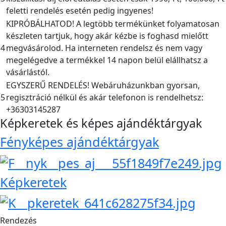
feletti rendelés esetén pedig ingyenes!
KIPRÓBÁLHATOD! A legtöbb termékünket folyamatosan
készleten tartjuk, hogy akár kézbe is foghasd mielőtt
4
megvásárolod. Ha interneten rendelsz és nem vagy
megelégedve a termékkel 14 napon belül elállhatsz a
vásárlástól.
EGYSZERŰ RENDELÉS! Webáruházunkban gyorsan,
5
regisztráció nélkül és akár telefonon is rendelhetsz:
+36303145287
Képkeretek és képes ajándéktárgyak
Fényképes ajándéktárgyak
Képkeretek
Rendezés