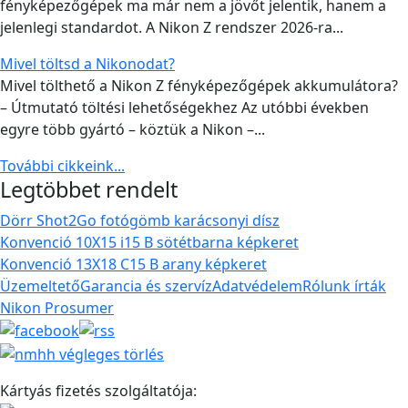
fényképezőgépek ma már nem a jövőt jelentik, hanem a
jelenlegi standardot. A Nikon Z rendszer 2026-ra...
Mivel töltsd a Nikonodat?
Mivel tölthető a Nikon Z fényképezőgépek akkumulátora?
– Útmutató töltési lehetőségekhez Az utóbbi években
egyre több gyártó – köztük a Nikon –...
További cikkeink...
Legtöbbet rendelt
Dörr Shot2Go fotógömb karácsonyi dísz
Konvenció 10X15 i15 B sötétbarna képkeret
Konvenció 13X18 C15 B arany képkeret
Üzemeltető
Garancia és szervíz
Adatvédelem
Rólunk írták
Nikon Prosumer
Kártyás fizetés szolgáltatója: