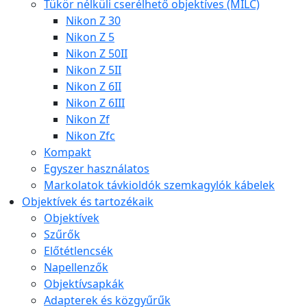
Tükör nélküli cserélhető objektíves (MILC)
Nikon Z 30
Nikon Z 5
Nikon Z 50II
Nikon Z 5II
Nikon Z 6II
Nikon Z 6III
Nikon Zf
Nikon Zfc
Kompakt
Egyszer használatos
Markolatok távkioldók szemkagylók kábelek
Objektívek és tartozékaik
Objektívek
Szűrők
Előtétlencsék
Napellenzők
Objektívsapkák
Adapterek és közgyűrűk