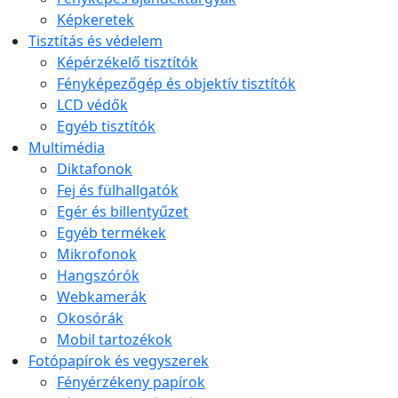
Képkeretek
Tisztítás és védelem
Képérzékelő tisztítók
Fényképezőgép és objektív tisztítók
LCD védők
Egyéb tisztítók
Multimédia
Diktafonok
Fej és fülhallgatók
Egér és billentyűzet
Egyéb termékek
Mikrofonok
Hangszórók
Webkamerák
Okosórák
Mobil tartozékok
Fotópapírok és vegyszerek
Fényérzékeny papírok