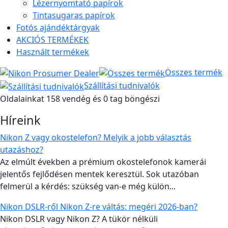
Lézernyomtató papírok
Tintasugaras papírok
Fotós ajándéktárgyak
AKCIÓS TERMÉKEK
Használt termékek
Összes termék
Szállítási tudnivalók
Oldalainkat 158 vendég és 0 tag böngészi
Híreink
Nikon Z vagy okostelefon? Melyik a jobb választás
utazáshoz?
Az elmúlt években a prémium okostelefonok kamerái
jelentős fejlődésen mentek keresztül. Sok utazóban
felmerül a kérdés: szükség van-e még külön...
Nikon DSLR-ről Nikon Z-re váltás: megéri 2026-ban?
Nikon DSLR vagy Nikon Z? A tükör nélküli