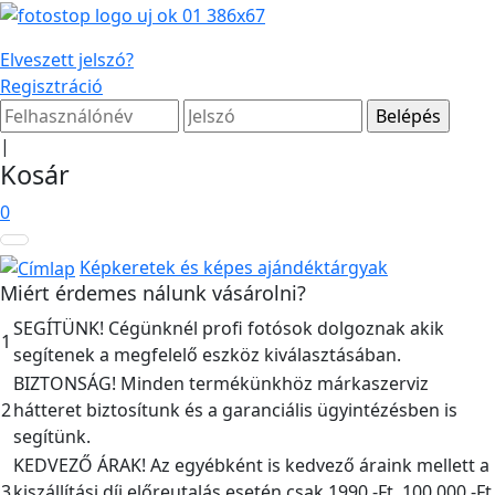
Elveszett jelszó?
Regisztráció
|
Kosár
0
Képkeretek és képes ajándéktárgyak
Miért érdemes nálunk vásárolni?
SEGÍTÜNK! Cégünknél profi fotósok dolgoznak akik
1
segítenek a megfelelő eszköz kiválasztásában.
BIZTONSÁG! Minden termékünkhöz márkaszerviz
2
hátteret biztosítunk és a garanciális ügyintézésben is
segítünk.
KEDVEZŐ ÁRAK! Az egyébként is kedvező áraink mellett a
3
kiszállítási díj előreutalás esetén csak 1990,-Ft, 100.000,-Ft