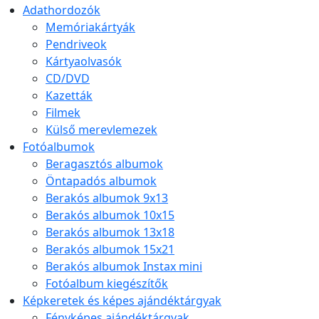
Adathordozók
Memóriakártyák
Pendriveok
Kártyaolvasók
CD/DVD
Kazetták
Filmek
Külső merevlemezek
Fotóalbumok
Beragasztós albumok
Öntapadós albumok
Berakós albumok 9x13
Berakós albumok 10x15
Berakós albumok 13x18
Berakós albumok 15x21
Berakós albumok Instax mini
Fotóalbum kiegészítők
Képkeretek és képes ajándéktárgyak
Fényképes ajándéktárgyak