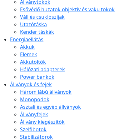
Állványtokok
Esővédő huzatok objektív és vaku tokok
Váll és csuklószíjak
Utazótáska
Kender táskák
Energiaellátás
Akkuk
Elemek
Akkutöltők
Hálózati adapterek
Power bankok
Állványok és fejek
Három lábú állványok
Monopodok
Asztali és egyéb állványok
Állványfejek
Állvány kiegészítők
Szelfibotok
Stabilizátorok