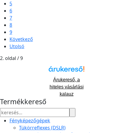
5
6
7
8
9
Következő
Utolsó
2. oldal / 9
Árukereső, a
hiteles vásárlási
kalauz
Termékkereső
Fényképezőgépek
Tükörreflexes (DSLR)