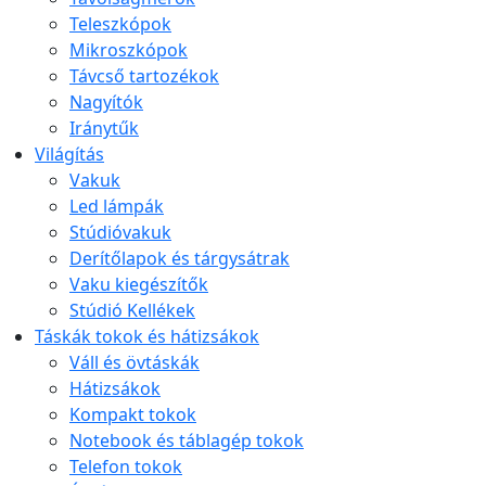
Teleszkópok
Mikroszkópok
Távcső tartozékok
Nagyítók
Iránytűk
Világítás
Vakuk
Led lámpák
Stúdióvakuk
Derítőlapok és tárgysátrak
Vaku kiegészítők
Stúdió Kellékek
Táskák tokok és hátizsákok
Váll és övtáskák
Hátizsákok
Kompakt tokok
Notebook és táblagép tokok
Telefon tokok