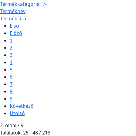
Termékkategória +/-
Terméknév
Termék ára
Első
Előző
1
2
3
4
5
6
7
8
9
Következő
Utolsó
2. oldal / 9
Találatok: 25 - 48 / 213