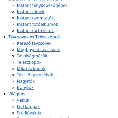
Instant fényképezőgépek
Instant filmek
Instant nyomtatók
Instant fotóalbumok
Instant tartozékok
Távcsövek és Teleszkópok
Kereső távcsövek
Megfigyelő távcsövek
Távolságmérők
Teleszkópok
Mikroszkópok
Távcső tartozékok
Nagyítók
Iránytűk
Világítás
Vakuk
Led lámpák
Stúdióvakuk