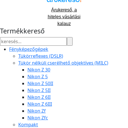
Árukereső, a
hiteles vásárlási
kalauz
Termékkereső
Fényképezőgépek
Tükörreflexes (DSLR)
Tükör nélküli cserélhető objektíves (MILC)
Nikon Z 30
Nikon Z 5
Nikon Z 50II
Nikon Z 5II
Nikon Z 6II
Nikon Z 6III
Nikon Zf
Nikon Zfc
Kompakt