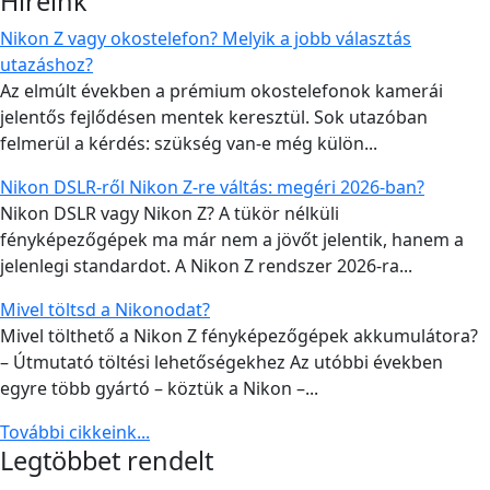
Híreink
Nikon Z vagy okostelefon? Melyik a jobb választás
utazáshoz?
Az elmúlt években a prémium okostelefonok kamerái
jelentős fejlődésen mentek keresztül. Sok utazóban
felmerül a kérdés: szükség van-e még külön...
Nikon DSLR-ről Nikon Z-re váltás: megéri 2026-ban?
Nikon DSLR vagy Nikon Z? A tükör nélküli
fényképezőgépek ma már nem a jövőt jelentik, hanem a
jelenlegi standardot. A Nikon Z rendszer 2026-ra...
Mivel töltsd a Nikonodat?
Mivel tölthető a Nikon Z fényképezőgépek akkumulátora?
– Útmutató töltési lehetőségekhez Az utóbbi években
egyre több gyártó – köztük a Nikon –...
További cikkeink...
Legtöbbet rendelt