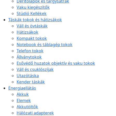
Derítőlapok és tárgysátrak
Vaku kiegészítők
Stúdió Kellékek
Táskák tokok és hátizsákok
Váll és övtáskák
Hátizsákok
Kompakt tokok
Notebook és táblagép tokok
Telefon tokok
Állványtokok
Esővédő huzatok objektív és vaku tokok
Váll és csuklószíjak
Utazótáska
Kender táskák
Energiaellátás
Akkuk
Elemek
Akkutöltők
Hálózati adapterek