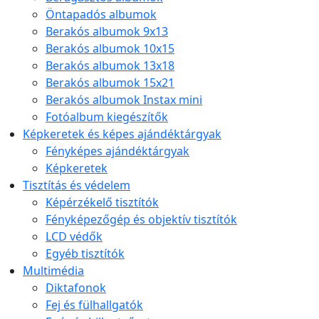
Öntapadós albumok
Berakós albumok 9x13
Berakós albumok 10x15
Berakós albumok 13x18
Berakós albumok 15x21
Berakós albumok Instax mini
Fotóalbum kiegészítők
Képkeretek és képes ajándéktárgyak
Fényképes ajándéktárgyak
Képkeretek
Tisztítás és védelem
Képérzékelő tisztítók
Fényképezőgép és objektív tisztítók
LCD védők
Egyéb tisztítók
Multimédia
Diktafonok
Fej és fülhallgatók