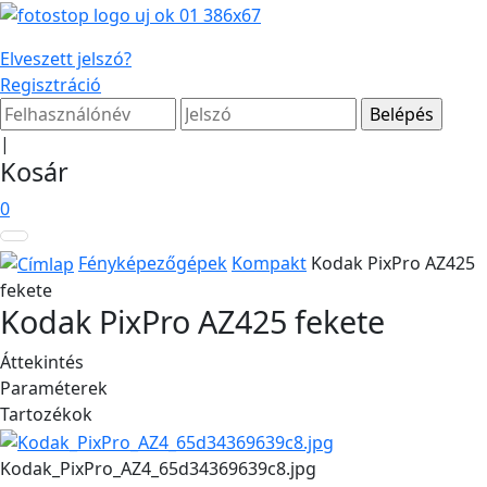
Elveszett jelszó?
Regisztráció
|
Kosár
0
Fényképezőgépek
Kompakt
Kodak PixPro AZ425
fekete
Kodak PixPro AZ425 fekete
Áttekintés
Paraméterek
Tartozékok
Kodak_PixPro_AZ4_65d34369639c8.jpg