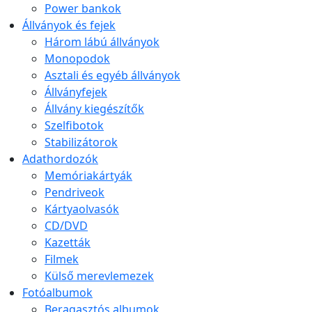
Power bankok
Állványok és fejek
Három lábú állványok
Monopodok
Asztali és egyéb állványok
Állványfejek
Állvány kiegészítők
Szelfibotok
Stabilizátorok
Adathordozók
Memóriakártyák
Pendriveok
Kártyaolvasók
CD/DVD
Kazetták
Filmek
Külső merevlemezek
Fotóalbumok
Beragasztós albumok