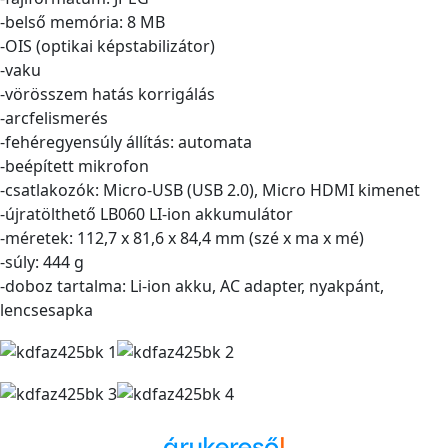
-belső memória: 8 MB
-OIS (optikai képstabilizátor)
-vaku
-vörösszem hatás korrigálás
-arcfelismerés
-fehéregyensúly állítás: automata
-beépített mikrofon
-csatlakozók: Micro-USB (USB 2.0), Micro HDMI kimenet
-újratölthető LB060 LI-ion akkumulátor
-méretek: 112,7 x 81,6 x 84,4 mm (szé x ma x mé)
-súly: 444 g
-doboz tartalma: Li-ion akku, AC adapter, nyakpánt,
lencsesapka