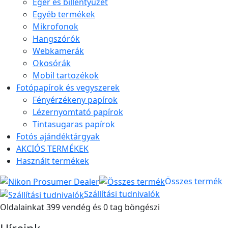
Egér és billentyűzet
Egyéb termékek
Mikrofonok
Hangszórók
Webkamerák
Okosórák
Mobil tartozékok
Fotópapírok és vegyszerek
Fényérzékeny papírok
Lézernyomtató papírok
Tintasugaras papírok
Fotós ajándéktárgyak
AKCIÓS TERMÉKEK
Használt termékek
Összes termék
Szállítási tudnivalók
Oldalainkat 399 vendég és 0 tag böngészi