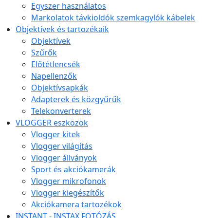
Egyszer használatos
Markolatok távkioldók szemkagylók kábelek
Objektívek és tartozékaik
Objektívek
Szűrők
Előtétlencsék
Napellenzők
Objektívsapkák
Adapterek és közgyűrűk
Telekonverterek
VLOGGER eszközök
Vlogger kitek
Vlogger világítás
Vlogger állványok
Sport és akciókamerák
Vlogger mikrofonok
Vlogger kiegészítők
Akciókamera tartozékok
INSTANT - INSTAX FOTÓZÁS