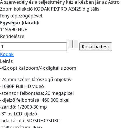
A szenvedély és a teljesítmény kéz a kézben jár az Astro
Zoom kollekció KODAK PIXPRO AZ425 digitális
fényképezőgépével.
Egységár (darab):
119.990 HUF
Rendelésre
Kodak
Leírás
-42x optikai zoom/4x digitális zoom
-24 mm széles látószögű objektív
-1080P Full HD videó
-szenzor felbontása: 20 megapixel
-kijelző felbontása: 460 000 pixel
-záridő: 1/2000-30 mp
-3"-os LCD kijelző
-adattároló: SD/SDHC/SDXC
-fájlformátum: JPEG