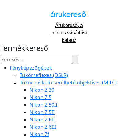
Árukereső, a
hiteles vásárlási
kalauz
Termékkereső
Fényképezőgépek
Tükörreflexes (DSLR)
Tükör nélküli cserélhető objektíves (MILC)
Nikon Z 30
Nikon Z 5
Nikon Z 50II
Nikon Z 5II
Nikon Z 6II
Nikon Z 6III
Nikon Zf