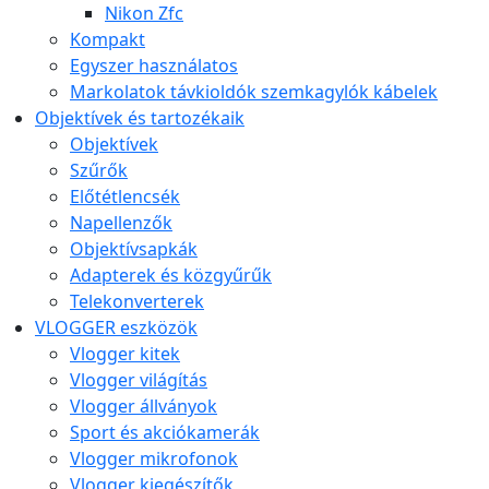
Nikon Zfc
Kompakt
Egyszer használatos
Markolatok távkioldók szemkagylók kábelek
Objektívek és tartozékaik
Objektívek
Szűrők
Előtétlencsék
Napellenzők
Objektívsapkák
Adapterek és közgyűrűk
Telekonverterek
VLOGGER eszközök
Vlogger kitek
Vlogger világítás
Vlogger állványok
Sport és akciókamerák
Vlogger mikrofonok
Vlogger kiegészítők