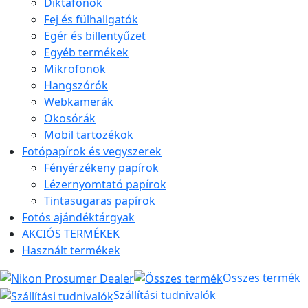
Diktafonok
Fej és fülhallgatók
Egér és billentyűzet
Egyéb termékek
Mikrofonok
Hangszórók
Webkamerák
Okosórák
Mobil tartozékok
Fotópapírok és vegyszerek
Fényérzékeny papírok
Lézernyomtató papírok
Tintasugaras papírok
Fotós ajándéktárgyak
AKCIÓS TERMÉKEK
Használt termékek
Összes termék
Szállítási tudnivalók