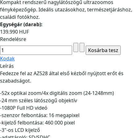
Kompakt rendszerű nagylátószögű ultrazoomos
fényképezőgép. Ideális utazásokhoz, természetjáráshoz,
családi fotókhoz.
Egységár (darab):
139.990 HUF
Rendelésre
Kodak
Leírás
Fedezze fel az AZ528 által első kézből nyújtott erőt és
szabadságot.
-52x optikai zoom/4x digitális zoom (24-1248mm)
-24 mm széles látószögű objektív
-1080P Full HD videó
-szenzor felbontása: 16 megapixel
-kijelző felbontása: 460 000 pixel
-3"-os LCD kijelző
-adattároló: SD/SDHC