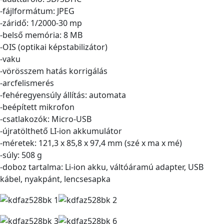
-fájlformátum: JPEG
-záridő: 1/2000-30 mp
-belső memória: 8 MB
-OIS (optikai képstabilizátor)
-vaku
-vörösszem hatás korrigálás
-arcfelismerés
-fehéregyensúly állítás: automata
-beépített mikrofon
-csatlakozók: Micro-USB
-újratölthető LI-ion akkumulátor
-méretek: 121,3 x 85,8 x 97,4 mm (szé x ma x mé)
-súly: 508 g
-doboz tartalma: Li-ion akku, váltóáramú adapter, USB
kábel, nyakpánt, lencsesapka