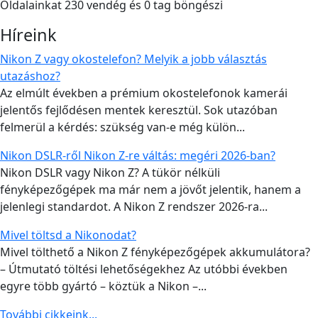
Oldalainkat 230 vendég és 0 tag böngészi
Híreink
Nikon Z vagy okostelefon? Melyik a jobb választás
utazáshoz?
Az elmúlt években a prémium okostelefonok kamerái
jelentős fejlődésen mentek keresztül. Sok utazóban
felmerül a kérdés: szükség van-e még külön...
Nikon DSLR-ről Nikon Z-re váltás: megéri 2026-ban?
Nikon DSLR vagy Nikon Z? A tükör nélküli
fényképezőgépek ma már nem a jövőt jelentik, hanem a
jelenlegi standardot. A Nikon Z rendszer 2026-ra...
Mivel töltsd a Nikonodat?
Mivel tölthető a Nikon Z fényképezőgépek akkumulátora?
– Útmutató töltési lehetőségekhez Az utóbbi években
egyre több gyártó – köztük a Nikon –...
További cikkeink...