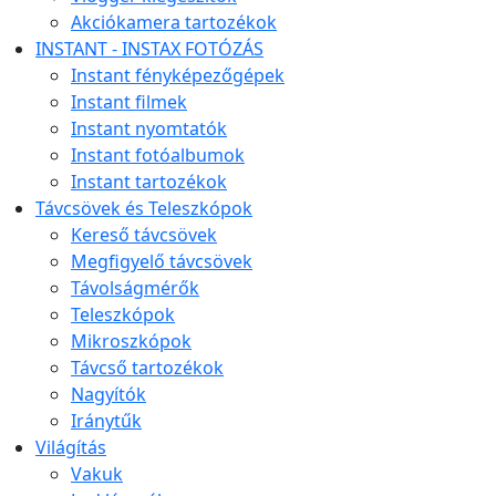
Akciókamera tartozékok
INSTANT - INSTAX FOTÓZÁS
Instant fényképezőgépek
Instant filmek
Instant nyomtatók
Instant fotóalbumok
Instant tartozékok
Távcsövek és Teleszkópok
Kereső távcsövek
Megfigyelő távcsövek
Távolságmérők
Teleszkópok
Mikroszkópok
Távcső tartozékok
Nagyítók
Iránytűk
Világítás
Vakuk