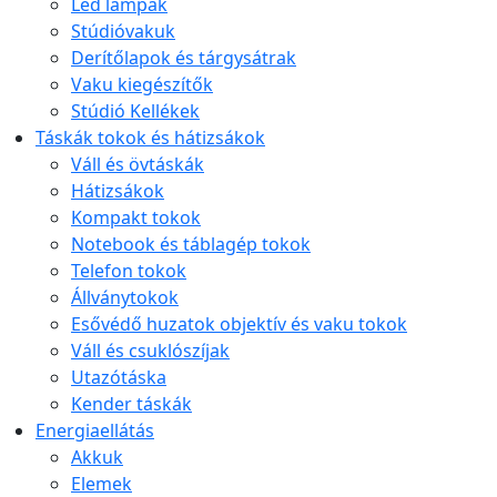
Led lámpák
Stúdióvakuk
Derítőlapok és tárgysátrak
Vaku kiegészítők
Stúdió Kellékek
Táskák tokok és hátizsákok
Váll és övtáskák
Hátizsákok
Kompakt tokok
Notebook és táblagép tokok
Telefon tokok
Állványtokok
Esővédő huzatok objektív és vaku tokok
Váll és csuklószíjak
Utazótáska
Kender táskák
Energiaellátás
Akkuk
Elemek