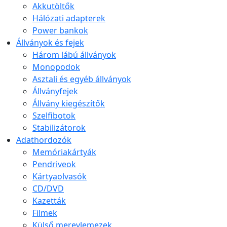
Akkutöltők
Hálózati adapterek
Power bankok
Állványok és fejek
Három lábú állványok
Monopodok
Asztali és egyéb állványok
Állványfejek
Állvány kiegészítők
Szelfibotok
Stabilizátorok
Adathordozók
Memóriakártyák
Pendriveok
Kártyaolvasók
CD/DVD
Kazetták
Filmek
Külső merevlemezek