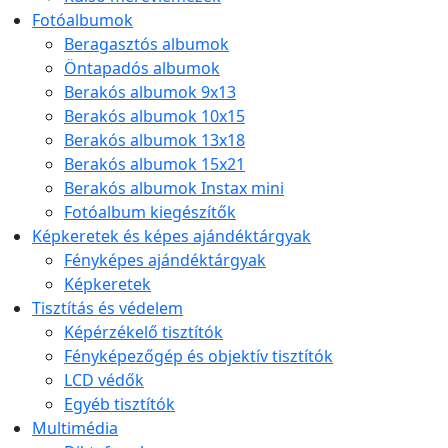
Fotóalbumok
Beragasztós albumok
Öntapadós albumok
Berakós albumok 9x13
Berakós albumok 10x15
Berakós albumok 13x18
Berakós albumok 15x21
Berakós albumok Instax mini
Fotóalbum kiegészítők
Képkeretek és képes ajándéktárgyak
Fényképes ajándéktárgyak
Képkeretek
Tisztítás és védelem
Képérzékelő tisztítók
Fényképezőgép és objektív tisztítók
LCD védők
Egyéb tisztítók
Multimédia