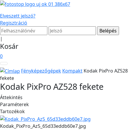
Elveszett jelszó?
Regisztráció
|
Kosár
0
Fényképezőgépek
Kompakt
Kodak PixPro AZ528
fekete
Kodak PixPro AZ528 fekete
Áttekintés
Paraméterek
Tartozékok
Kodak_PixPro_Az5_65d33eddb60e7.jpg