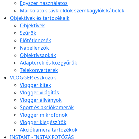
Egyszer használatos
Markolatok távkioldók szemkagylók kábelek
Objektívek és tartozékaik
Objektívek
Szűrők
Előtétlencsék
Napellenzők
Objektívsapkák
Adapterek és közgyűrűk
Telekonverterek
VLOGGER eszközök
Vlogger kitek
Vlogger világítás
Vlogger állványok
Sport és akciókamerák
Vlogger mikrofonok
Vlogger kiegészítők
Akciókamera tartozékok
INSTANT - INSTAX FOTÓZÁS