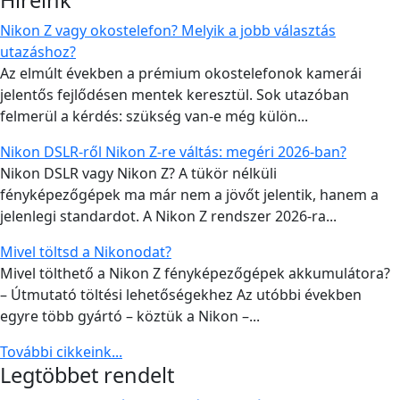
Nikon Z vagy okostelefon? Melyik a jobb választás
utazáshoz?
Az elmúlt években a prémium okostelefonok kamerái
jelentős fejlődésen mentek keresztül. Sok utazóban
felmerül a kérdés: szükség van-e még külön...
Nikon DSLR-ről Nikon Z-re váltás: megéri 2026-ban?
Nikon DSLR vagy Nikon Z? A tükör nélküli
fényképezőgépek ma már nem a jövőt jelentik, hanem a
jelenlegi standardot. A Nikon Z rendszer 2026-ra...
Mivel töltsd a Nikonodat?
Mivel tölthető a Nikon Z fényképezőgépek akkumulátora?
– Útmutató töltési lehetőségekhez Az utóbbi években
egyre több gyártó – köztük a Nikon –...
További cikkeink...
Legtöbbet rendelt