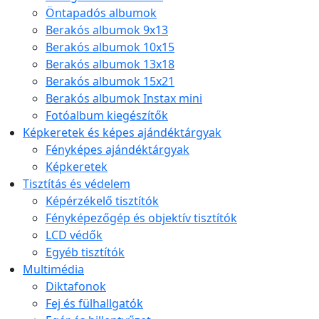
Öntapadós albumok
Berakós albumok 9x13
Berakós albumok 10x15
Berakós albumok 13x18
Berakós albumok 15x21
Berakós albumok Instax mini
Fotóalbum kiegészítők
Képkeretek és képes ajándéktárgyak
Fényképes ajándéktárgyak
Képkeretek
Tisztítás és védelem
Képérzékelő tisztítók
Fényképezőgép és objektív tisztítók
LCD védők
Egyéb tisztítók
Multimédia
Diktafonok
Fej és fülhallgatók