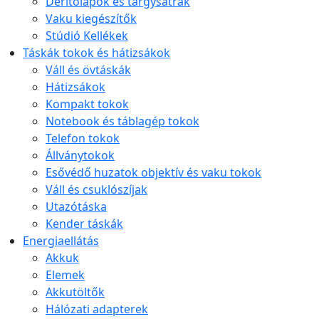
Derítőlapok és tárgysátrak
Vaku kiegészítők
Stúdió Kellékek
Táskák tokok és hátizsákok
Váll és övtáskák
Hátizsákok
Kompakt tokok
Notebook és táblagép tokok
Telefon tokok
Állványtokok
Esővédő huzatok objektív és vaku tokok
Váll és csuklószíjak
Utazótáska
Kender táskák
Energiaellátás
Akkuk
Elemek
Akkutöltők
Hálózati adapterek