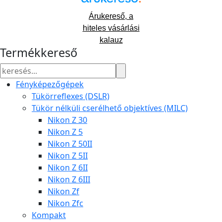
Árukereső, a
hiteles vásárlási
kalauz
Termékkereső
Fényképezőgépek
Tükörreflexes (DSLR)
Tükör nélküli cserélhető objektíves (MILC)
Nikon Z 30
Nikon Z 5
Nikon Z 50II
Nikon Z 5II
Nikon Z 6II
Nikon Z 6III
Nikon Zf
Nikon Zfc
Kompakt