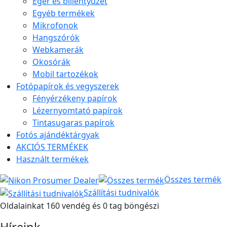
Egér és billentyűzet
Egyéb termékek
Mikrofonok
Hangszórók
Webkamerák
Okosórák
Mobil tartozékok
Fotópapírok és vegyszerek
Fényérzékeny papírok
Lézernyomtató papírok
Tintasugaras papírok
Fotós ajándéktárgyak
AKCIÓS TERMÉKEK
Használt termékek
Összes termék
Szállítási tudnivalók
Oldalainkat 160 vendég és 0 tag böngészi
Híreink