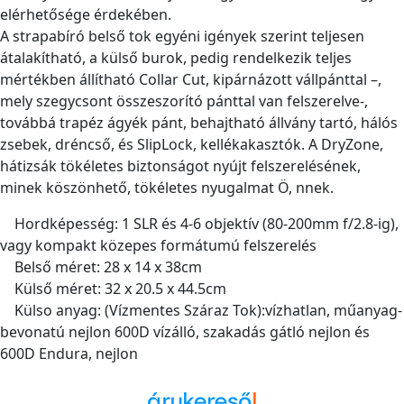
elérhetősége érdekében.
A strapabíró belső tok egyéni igények szerint teljesen
átalakítható, a külső burok, pedig rendelkezik teljes
mértékben állítható Collar Cut, kipárnázott vállpánttal –,
mely szegycsont összeszorító pánttal van felszerelve-,
továbbá trapéz ágyék pánt, behajtható állvány tartó, hálós
zsebek, dréncső, és SlipLock, kellékakasztók. A DryZone,
hátizsák tökéletes biztonságot nyújt felszerelésének,
minek köszönhető, tökéletes nyugalmat Ö, nnek.
Hordképesség: 1 SLR és 4-6 objektív (80-200mm f/2.8-ig),
vagy kompakt közepes formátumú felszerelés
Belső méret: 28 x 14 x 38cm
Külső méret: 32 x 20.5 x 44.5cm
Külso anyag: (Vízmentes Száraz Tok):vízhatlan, műanyag-
bevonatú nejlon 600D vízálló, szakadás gátló nejlon és
600D Endura, nejlon