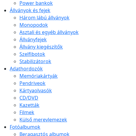
Power bankok
Állványok és fejek
Három lábú állványok
Monopodok
Asztali és egyéb állványok
Állványfejek
Állvány kiegészítők
Szelfibotok
Stabilizátorok
Adathordozók
Memóriakártyák
Pendriveok
Kártyaolvasók
CD/DVD
Kazetták
Filmek
Külső merevlemezek
Fotóalbumok
Beragasztós albumok