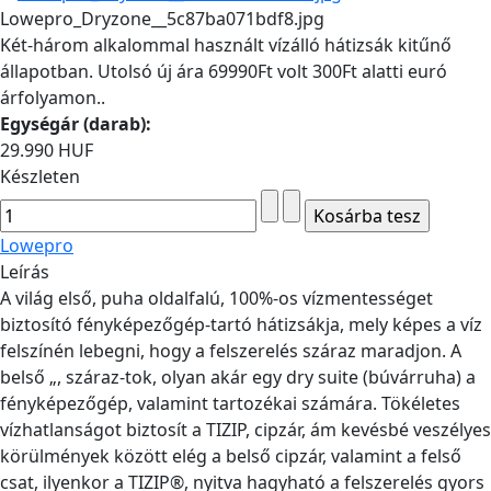
Lowepro_Dryzone__5c87ba071bdf8.jpg
Két-három alkalommal használt vízálló hátizsák kitűnő
állapotban. Utolsó új ára 69990Ft volt 300Ft alatti euró
árfolyamon..
Egységár (darab):
29.990 HUF
Készleten
Lowepro
Leírás
A világ első, puha oldalfalú, 100%-os vízmentességet
biztosító fényképezőgép-tartó hátizsákja, mely képes a víz
felszínén lebegni, hogy a felszerelés száraz maradjon. A
belső „, száraz-tok, olyan akár egy dry suite (búvárruha) a
fényképezőgép, valamint tartozékai számára. Tökéletes
vízhatlanságot biztosít a TIZIP, cipzár, ám kevésbé veszélyes
körülmények között elég a belső cipzár, valamint a felső
csat, ilyenkor a TIZIP®, nyitva hagyható a felszerelés gyors