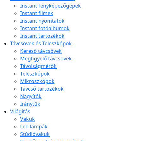
Instant fényképezőgépek
Instant filmek
Instant nyomtatók
Instant fotóalbumok
Instant tartozékok
Távcsövek és Teleszkópok
Kereső távcsövek
Megfigyelő távcsövek
Távolságmérők
Teleszkópok
Mikroszkópok
Távcső tartozékok
Nagyítók
Iránytűk
Világítás
Vakuk
Led lámpák
Stúdióvakuk