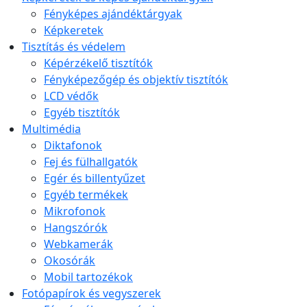
Fényképes ajándéktárgyak
Képkeretek
Tisztítás és védelem
Képérzékelő tisztítók
Fényképezőgép és objektív tisztítók
LCD védők
Egyéb tisztítók
Multimédia
Diktafonok
Fej és fülhallgatók
Egér és billentyűzet
Egyéb termékek
Mikrofonok
Hangszórók
Webkamerák
Okosórák
Mobil tartozékok
Fotópapírok és vegyszerek