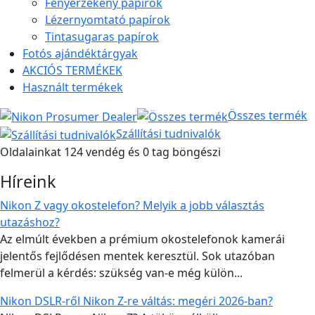
Fényérzékeny papírok
Lézernyomtató papírok
Tintasugaras papírok
Fotós ajándéktárgyak
AKCIÓS TERMÉKEK
Használt termékek
Összes termék
Szállítási tudnivalók
Oldalainkat 124 vendég és 0 tag böngészi
Híreink
Nikon Z vagy okostelefon? Melyik a jobb választás
utazáshoz?
Az elmúlt években a prémium okostelefonok kamerái
jelentős fejlődésen mentek keresztül. Sok utazóban
felmerül a kérdés: szükség van-e még külön...
Nikon DSLR-ről Nikon Z-re váltás: megéri 2026-ban?