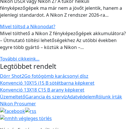
Nikon DSLR vagy Nikon Z? A tükör nélküli
fényképezőgépek ma már nem a jövőt jelentik, hanem a
jelenlegi standardot. A Nikon Z rendszer 2026-ra...
Mivel töltsd a Nikonodat?
Mivel tölthető a Nikon Z fényképezőgépek akkumulátora?
– Útmutató töltési lehetőségekhez Az utóbbi években
egyre több gyártó – köztük a Nikon –...
További cikkeink...
Legtöbbet rendelt
Dörr Shot2Go fotógömb karácsonyi dísz
Konvenció 10X15 i15 B sötétbarna képkeret
Konvenció 13X18 C15 B arany képkeret
Üzemeltető
Garancia és szervíz
Adatvédelem
Rólunk írták
Nikon Prosumer