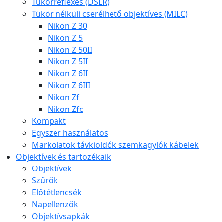
Tükörreflexes (DSLR)
Tükör nélküli cserélhető objektíves (MILC)
Nikon Z 30
Nikon Z 5
Nikon Z 50II
Nikon Z 5II
Nikon Z 6II
Nikon Z 6III
Nikon Zf
Nikon Zfc
Kompakt
Egyszer használatos
Markolatok távkioldók szemkagylók kábelek
Objektívek és tartozékaik
Objektívek
Szűrők
Előtétlencsék
Napellenzők
Objektívsapkák