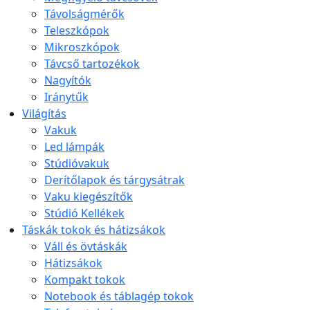
Távolságmérők
Teleszkópok
Mikroszkópok
Távcső tartozékok
Nagyítók
Iránytűk
Világítás
Vakuk
Led lámpák
Stúdióvakuk
Derítőlapok és tárgysátrak
Vaku kiegészítők
Stúdió Kellékek
Táskák tokok és hátizsákok
Váll és övtáskák
Hátizsákok
Kompakt tokok
Notebook és táblagép tokok