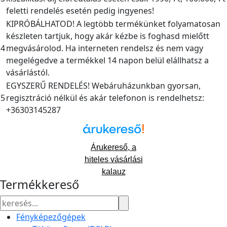
feletti rendelés esetén pedig ingyenes!
KIPRÓBÁLHATOD! A legtöbb termékünket folyamatosan
készleten tartjuk, hogy akár kézbe is foghasd mielőtt
4
megvásárolod. Ha interneten rendelsz és nem vagy
megelégedve a termékkel 14 napon belül elállhatsz a
vásárlástól.
EGYSZERŰ RENDELÉS! Webáruházunkban gyorsan,
5
regisztráció nélkül és akár telefonon is rendelhetsz:
+36303145287
Árukereső, a
hiteles vásárlási
kalauz
Termékkereső
Fényképezőgépek