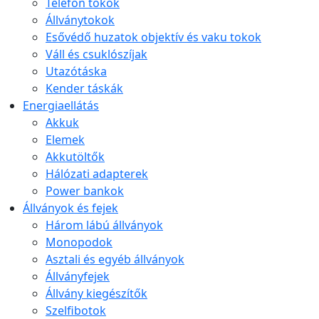
Telefon tokok
Állványtokok
Esővédő huzatok objektív és vaku tokok
Váll és csuklószíjak
Utazótáska
Kender táskák
Energiaellátás
Akkuk
Elemek
Akkutöltők
Hálózati adapterek
Power bankok
Állványok és fejek
Három lábú állványok
Monopodok
Asztali és egyéb állványok
Állványfejek
Állvány kiegészítők
Szelfibotok