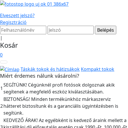
Elveszett jelszó?
Regisztráció
|
Kosár
0
Táskák tokok és hátizsákok
Kompakt tokok
Miért érdemes nálunk vásárolni?
SEGÍTÜNK! Cégünknél profi fotósok dolgoznak akik
1
segítenek a megfelelő eszköz kiválasztásában.
BIZTONSÁG! Minden termékünkhöz márkaszerviz
2
hátteret biztosítunk és a garanciális ügyintézésben is
segítünk.
KEDVEZŐ ÁRAK! Az egyébként is kedvező áraink mellett a
3
kiszállítási díj előreutalás esetén csak 1990,-Ft, 100.000,-Ft