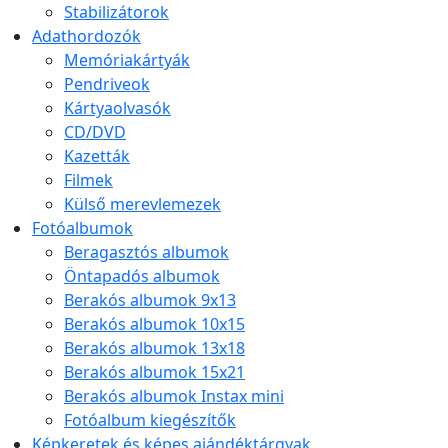
Stabilizátorok
Adathordozók
Memóriakártyák
Pendriveok
Kártyaolvasók
CD/DVD
Kazetták
Filmek
Külső merevlemezek
Fotóalbumok
Beragasztós albumok
Öntapadós albumok
Berakós albumok 9x13
Berakós albumok 10x15
Berakós albumok 13x18
Berakós albumok 15x21
Berakós albumok Instax mini
Fotóalbum kiegészítők
Képkeretek és képes ajándéktárgyak