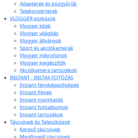
Adapterek és közgyűrűk
Telekonverterek
VLOGGER eszközök
Vlogger kitek
Vlogger világítás
Vlogger állványok
Sport és akciókamerák
Vlogger mikrofonok
Vlogger kiegészítők
Akciókamera tartozékok
INSTANT - INSTAX FOTÓZÁS
Instant fényképezőgépek
Instant filmek
Instant nyomtatók
Instant fotóalbumok
Instant tartozékok
Távcsövek és Teleszkópok
Kereső távcsövek
Megfigyelő távcsövek