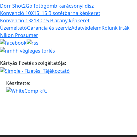
Dörr Shot2Go fotógömb karácsonyi dísz
Konvenció 10X15 i15 B sötétbarna képkeret
Konvenció 13X18 C15 B arany képkeret
Üzemeltető
Garancia és szervíz
Adatvédelem
Rólunk írták
Nikon Prosumer
Kártyás fizetés szolgáltatója:
Készítette: