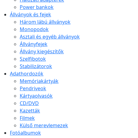
Power bankok
Állványok és fejek
Három lábú állványok
Monopodok
Asztali és egyéb állványok
Állványfejek
Állvány kiegészítők
Szelfibotok
Stabilizátorok
Adathordozók
Memóriakártyák
Pendriveok
Kártyaolvasók
CD/DVD
Kazetták
Filmek
Külső merevlemezek
Fotóalbumok