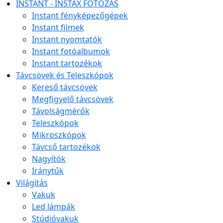
INSTANT - INSTAX FOTÓZÁS
Instant fényképezőgépek
Instant filmek
Instant nyomtatók
Instant fotóalbumok
Instant tartozékok
Távcsövek és Teleszkópok
Kereső távcsövek
Megfigyelő távcsövek
Távolságmérők
Teleszkópok
Mikroszkópok
Távcső tartozékok
Nagyítók
Iránytűk
Világítás
Vakuk
Led lámpák
Stúdióvakuk