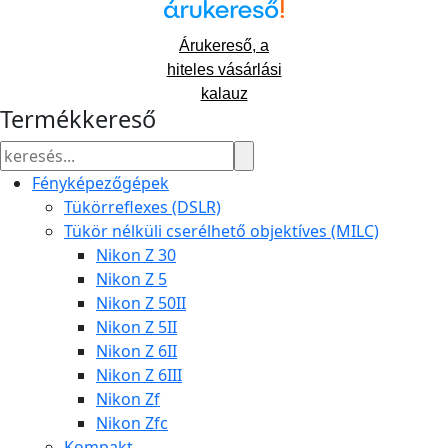
Árukereső, a
hiteles vásárlási
kalauz
Termékkereső
Fényképezőgépek
Tükörreflexes (DSLR)
Tükör nélküli cserélhető objektíves (MILC)
Nikon Z 30
Nikon Z 5
Nikon Z 50II
Nikon Z 5II
Nikon Z 6II
Nikon Z 6III
Nikon Zf
Nikon Zfc
Kompakt