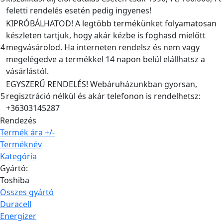
feletti rendelés esetén pedig ingyenes!
KIPRÓBÁLHATOD! A legtöbb termékünket folyamatosan
készleten tartjuk, hogy akár kézbe is foghasd mielőtt
4
megvásárolod. Ha interneten rendelsz és nem vagy
megelégedve a termékkel 14 napon belül elállhatsz a
vásárlástól.
EGYSZERŰ RENDELÉS! Webáruházunkban gyorsan,
5
regisztráció nélkül és akár telefonon is rendelhetsz:
+36303145287
Rendezés
Termék ára +/-
Terméknév
Kategória
Gyártó:
Toshiba
Összes gyártó
Duracell
Energizer