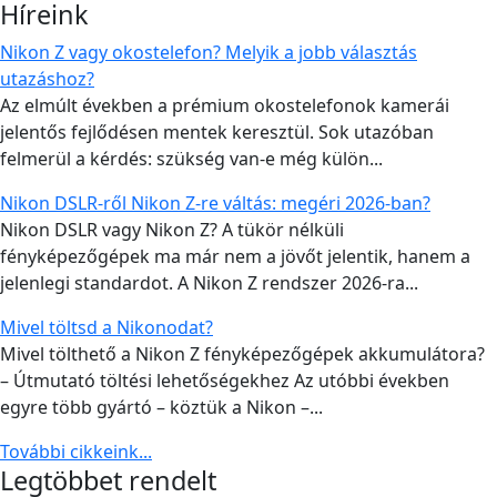
Híreink
Nikon Z vagy okostelefon? Melyik a jobb választás
utazáshoz?
Az elmúlt években a prémium okostelefonok kamerái
jelentős fejlődésen mentek keresztül. Sok utazóban
felmerül a kérdés: szükség van-e még külön...
Nikon DSLR-ről Nikon Z-re váltás: megéri 2026-ban?
Nikon DSLR vagy Nikon Z? A tükör nélküli
fényképezőgépek ma már nem a jövőt jelentik, hanem a
jelenlegi standardot. A Nikon Z rendszer 2026-ra...
Mivel töltsd a Nikonodat?
Mivel tölthető a Nikon Z fényképezőgépek akkumulátora?
– Útmutató töltési lehetőségekhez Az utóbbi években
egyre több gyártó – köztük a Nikon –...
További cikkeink...
Legtöbbet rendelt