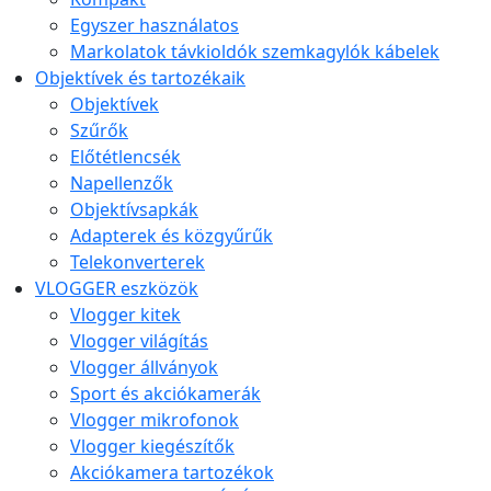
Egyszer használatos
Markolatok távkioldók szemkagylók kábelek
Objektívek és tartozékaik
Objektívek
Szűrők
Előtétlencsék
Napellenzők
Objektívsapkák
Adapterek és közgyűrűk
Telekonverterek
VLOGGER eszközök
Vlogger kitek
Vlogger világítás
Vlogger állványok
Sport és akciókamerák
Vlogger mikrofonok
Vlogger kiegészítők
Akciókamera tartozékok