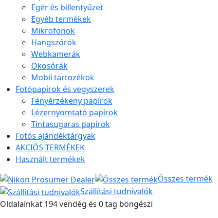
Egér és billentyűzet
Egyéb termékek
Mikrofonok
Hangszórók
Webkamerák
Okosórák
Mobil tartozékok
Fotópapírok és vegyszerek
Fényérzékeny papírok
Lézernyomtató papírok
Tintasugaras papírok
Fotós ajándéktárgyak
AKCIÓS TERMÉKEK
Használt termékek
Összes termék
Szállítási tudnivalók
Oldalainkat 194 vendég és 0 tag böngészi