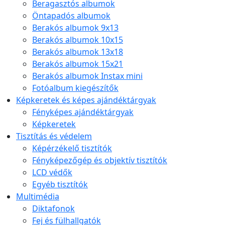
Beragasztós albumok
Öntapadós albumok
Berakós albumok 9x13
Berakós albumok 10x15
Berakós albumok 13x18
Berakós albumok 15x21
Berakós albumok Instax mini
Fotóalbum kiegészítők
Képkeretek és képes ajándéktárgyak
Fényképes ajándéktárgyak
Képkeretek
Tisztítás és védelem
Képérzékelő tisztítók
Fényképezőgép és objektív tisztítók
LCD védők
Egyéb tisztítók
Multimédia
Diktafonok
Fej és fülhallgatók