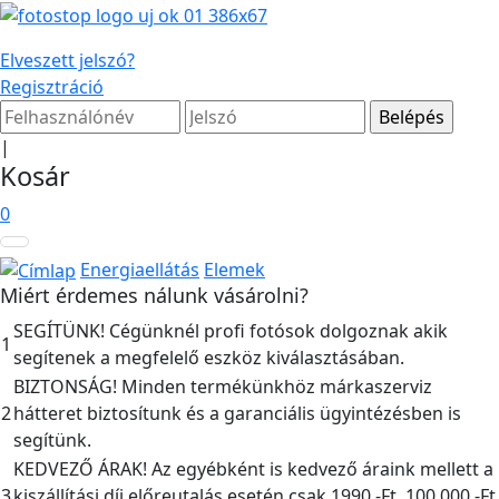
Elveszett jelszó?
Regisztráció
|
Kosár
0
Energiaellátás
Elemek
Miért érdemes nálunk vásárolni?
SEGÍTÜNK! Cégünknél profi fotósok dolgoznak akik
1
segítenek a megfelelő eszköz kiválasztásában.
BIZTONSÁG! Minden termékünkhöz márkaszerviz
2
hátteret biztosítunk és a garanciális ügyintézésben is
segítünk.
KEDVEZŐ ÁRAK! Az egyébként is kedvező áraink mellett a
3
kiszállítási díj előreutalás esetén csak 1990,-Ft, 100.000,-Ft