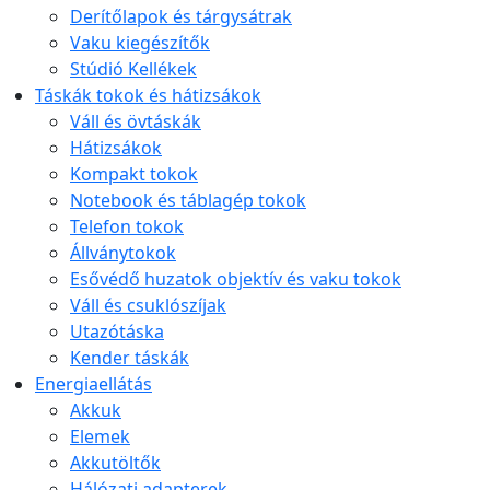
Derítőlapok és tárgysátrak
Vaku kiegészítők
Stúdió Kellékek
Táskák tokok és hátizsákok
Váll és övtáskák
Hátizsákok
Kompakt tokok
Notebook és táblagép tokok
Telefon tokok
Állványtokok
Esővédő huzatok objektív és vaku tokok
Váll és csuklószíjak
Utazótáska
Kender táskák
Energiaellátás
Akkuk
Elemek
Akkutöltők
Hálózati adapterek