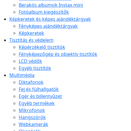
Berakós albumok Instax mini
Fotóalbum kiegészítők
Képkeretek és képes ajándéktárgyak
Fényképes ajándéktárgyak
Képkeretek
Tisztítás és védelem
Képérzékelő tisztítók
Fényképezőgép és objektív tisztítók
LCD védők
Egyéb tisztítók
Multimédia
Diktafonok
Fej és fülhallgatók
Egér és billentyűzet
Egyéb termékek
Mikrofonok
Hangszórók
Webkamerák