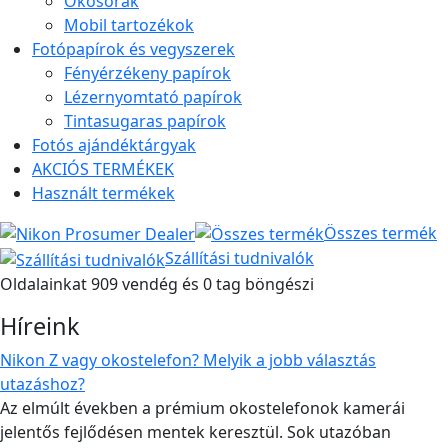
Okosórák
Mobil tartozékok
Fotópapírok és vegyszerek
Fényérzékeny papírok
Lézernyomtató papírok
Tintasugaras papírok
Fotós ajándéktárgyak
AKCIÓS TERMÉKEK
Használt termékek
Összes termék
Szállítási tudnivalók
Oldalainkat 909 vendég és 0 tag böngészi
Híreink
Nikon Z vagy okostelefon? Melyik a jobb választás
utazáshoz?
Az elmúlt években a prémium okostelefonok kamerái
jelentős fejlődésen mentek keresztül. Sok utazóban