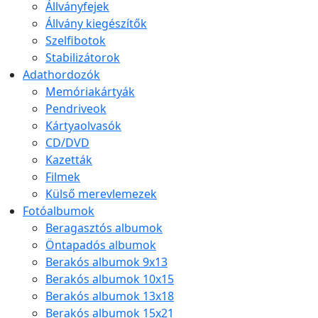
Állványfejek
Állvány kiegészítők
Szelfibotok
Stabilizátorok
Adathordozók
Memóriakártyák
Pendriveok
Kártyaolvasók
CD/DVD
Kazetták
Filmek
Külső merevlemezek
Fotóalbumok
Beragasztós albumok
Öntapadós albumok
Berakós albumok 9x13
Berakós albumok 10x15
Berakós albumok 13x18
Berakós albumok 15x21