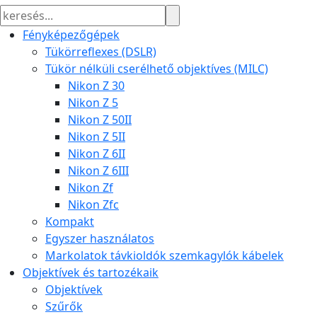
Fényképezőgépek
Tükörreflexes (DSLR)
Tükör nélküli cserélhető objektíves (MILC)
Nikon Z 30
Nikon Z 5
Nikon Z 50II
Nikon Z 5II
Nikon Z 6II
Nikon Z 6III
Nikon Zf
Nikon Zfc
Kompakt
Egyszer használatos
Markolatok távkioldók szemkagylók kábelek
Objektívek és tartozékaik
Objektívek
Szűrők