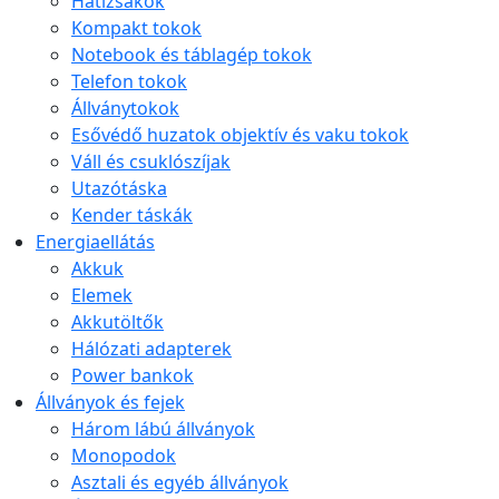
Hátizsákok
Kompakt tokok
Notebook és táblagép tokok
Telefon tokok
Állványtokok
Esővédő huzatok objektív és vaku tokok
Váll és csuklószíjak
Utazótáska
Kender táskák
Energiaellátás
Akkuk
Elemek
Akkutöltők
Hálózati adapterek
Power bankok
Állványok és fejek
Három lábú állványok
Monopodok
Asztali és egyéb állványok