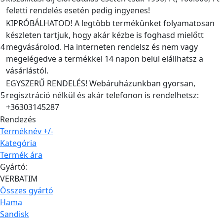
feletti rendelés esetén pedig ingyenes!
KIPRÓBÁLHATOD! A legtöbb termékünket folyamatosan
készleten tartjuk, hogy akár kézbe is foghasd mielőtt
4
megvásárolod. Ha interneten rendelsz és nem vagy
megelégedve a termékkel 14 napon belül elállhatsz a
vásárlástól.
EGYSZERŰ RENDELÉS! Webáruházunkban gyorsan,
5
regisztráció nélkül és akár telefonon is rendelhetsz:
+36303145287
Rendezés
Terméknév +/-
Kategória
Termék ára
Gyártó:
VERBATIM
Összes gyártó
Hama
Sandisk