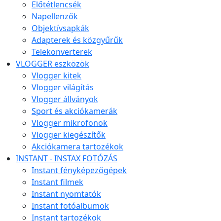
Előtétlencsék
Napellenzők
Objektívsapkák
Adapterek és közgyűrűk
Telekonverterek
VLOGGER eszközök
Vlogger kitek
Vlogger világítás
Vlogger állványok
Sport és akciókamerák
Vlogger mikrofonok
Vlogger kiegészítők
Akciókamera tartozékok
INSTANT - INSTAX FOTÓZÁS
Instant fényképezőgépek
Instant filmek
Instant nyomtatók
Instant fotóalbumok
Instant tartozékok