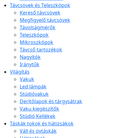
Távcsövek és Teleszkópok
Kereső távcsövek
Megfigyelő távcsövek
Távolságmérők
Teleszkópok
Mikroszkópok
Távcső tartozékok
Nagyítók
Iránytűk
Világítás
Vakuk
Led lámpák
Stúdióvakuk
Derítőlapok és tárgysátrak
Vaku kiegészítők
Stúdió Kellékek
Táskák tokok és hátizsákok
Váll és övtáskák