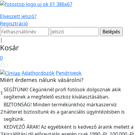
Elveszett jelszó?
Regisztráció
|
Kosár
0
Adathordozók
Pendriveok
Miért érdemes nálunk vásárolni?
SEGÍTÜNK! Cégünknél profi fotósok dolgoznak akik
1
segítenek a megfelelő eszköz kiválasztásában.
BIZTONSÁG! Minden termékünkhöz márkaszerviz
2
hátteret biztosítunk és a garanciális ügyintézésben is
segítünk.
KEDVEZŐ ÁRAK! Az egyébként is kedvező áraink mellett a
3
kiszállítási díj előreutalás esetén csak 1990,-Ft, 100.000,-Ft