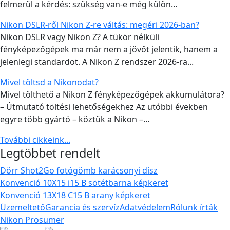
felmerül a kérdés: szükség van-e még külön...
Nikon DSLR-ről Nikon Z-re váltás: megéri 2026-ban?
Nikon DSLR vagy Nikon Z? A tükör nélküli
fényképezőgépek ma már nem a jövőt jelentik, hanem a
jelenlegi standardot. A Nikon Z rendszer 2026-ra...
Mivel töltsd a Nikonodat?
Mivel tölthető a Nikon Z fényképezőgépek akkumulátora?
– Útmutató töltési lehetőségekhez Az utóbbi években
egyre több gyártó – köztük a Nikon –...
További cikkeink...
Legtöbbet rendelt
Dörr Shot2Go fotógömb karácsonyi dísz
Konvenció 10X15 i15 B sötétbarna képkeret
Konvenció 13X18 C15 B arany képkeret
Üzemeltető
Garancia és szervíz
Adatvédelem
Rólunk írták
Nikon Prosumer