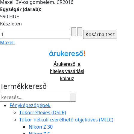
Maxell 3V-os gombelem. CR2016
Egységár (darab):
590 HUF
Készleten
Maxell
Árukereső, a
hiteles vásárlási
kalauz
Termékkereső
Fényképezőgépek
Tükörreflexes (DSLR)
Tükör nélküli cserélhető objektíves (MILC)
Nikon Z 30