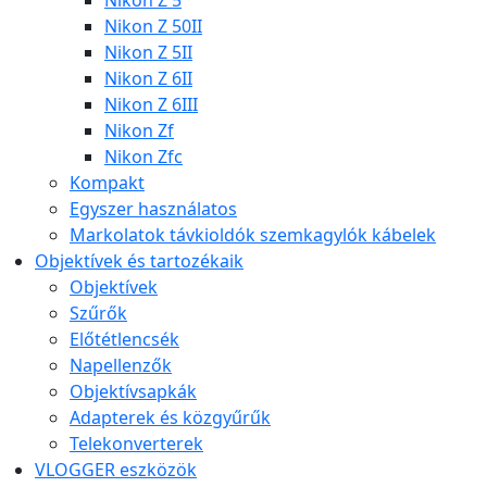
Nikon Z 5
Nikon Z 50II
Nikon Z 5II
Nikon Z 6II
Nikon Z 6III
Nikon Zf
Nikon Zfc
Kompakt
Egyszer használatos
Markolatok távkioldók szemkagylók kábelek
Objektívek és tartozékaik
Objektívek
Szűrők
Előtétlencsék
Napellenzők
Objektívsapkák
Adapterek és közgyűrűk
Telekonverterek
VLOGGER eszközök