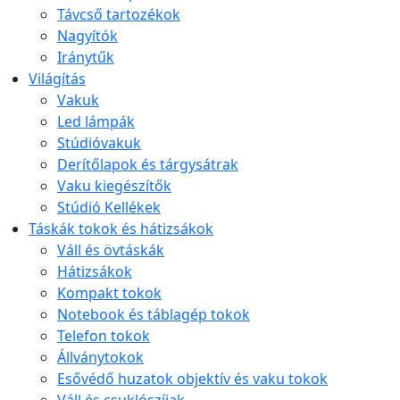
Távcső tartozékok
Nagyítók
Iránytűk
Világítás
Vakuk
Led lámpák
Stúdióvakuk
Derítőlapok és tárgysátrak
Vaku kiegészítők
Stúdió Kellékek
Táskák tokok és hátizsákok
Váll és övtáskák
Hátizsákok
Kompakt tokok
Notebook és táblagép tokok
Telefon tokok
Állványtokok
Esővédő huzatok objektív és vaku tokok