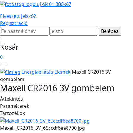
Elveszett jelszó?
Regisztráció
|
Kosár
0
Energiaellátás
Elemek
Maxell CR2016 3V
gombelem
Maxell CR2016 3V gombelem
Áttekintés
Paraméterek
Tartozékok
Maxell_CR2016_3V_65ccdf6ea8700.jpg