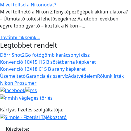
Mivel töltsd a Nikonodat?
Mivel tölthető a Nikon Z fényképezőgépek akkumulátora?
– Útmutató töltési lehetőségekhez Az utóbbi években
egyre több gyártó – köztük a Nikon –...
További cikkeink...
Legtöbbet rendelt
Dörr Shot2Go fotógömb karácsonyi dísz
Konvenció 10X15 i15 B sötétbarna képkeret
Konvenció 13X18 C15 B arany képkeret
Üzemeltető
Garancia és szervíz
Adatvédelem
Rólunk írták
Nikon Prosumer
Kártyás fizetés szolgáltatója:
Készítette: