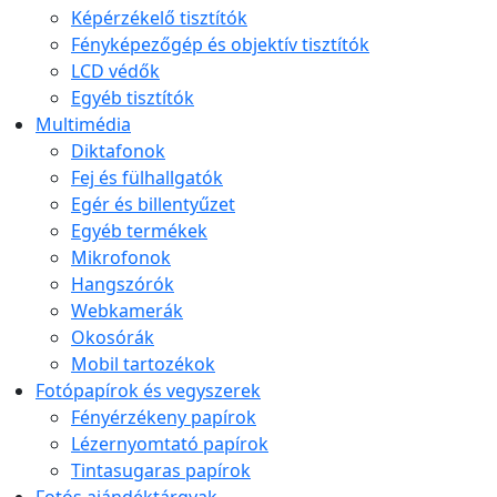
Képérzékelő tisztítók
Fényképezőgép és objektív tisztítók
LCD védők
Egyéb tisztítók
Multimédia
Diktafonok
Fej és fülhallgatók
Egér és billentyűzet
Egyéb termékek
Mikrofonok
Hangszórók
Webkamerák
Okosórák
Mobil tartozékok
Fotópapírok és vegyszerek
Fényérzékeny papírok
Lézernyomtató papírok
Tintasugaras papírok