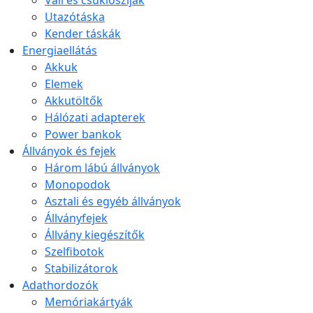
Váll és csuklószíjak
Utazótáska
Kender táskák
Energiaellátás
Akkuk
Elemek
Akkutöltők
Hálózati adapterek
Power bankok
Állványok és fejek
Három lábú állványok
Monopodok
Asztali és egyéb állványok
Állványfejek
Állvány kiegészítők
Szelfibotok
Stabilizátorok
Adathordozók
Memóriakártyák