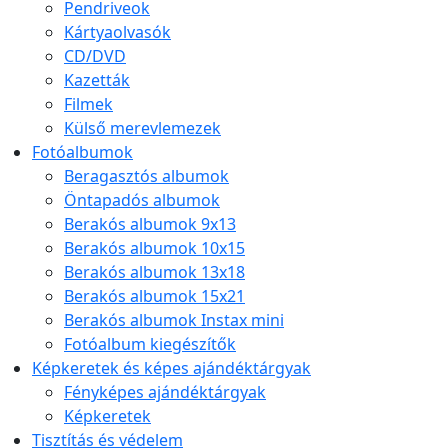
Pendriveok
Kártyaolvasók
CD/DVD
Kazetták
Filmek
Külső merevlemezek
Fotóalbumok
Beragasztós albumok
Öntapadós albumok
Berakós albumok 9x13
Berakós albumok 10x15
Berakós albumok 13x18
Berakós albumok 15x21
Berakós albumok Instax mini
Fotóalbum kiegészítők
Képkeretek és képes ajándéktárgyak
Fényképes ajándéktárgyak
Képkeretek
Tisztítás és védelem