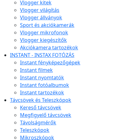
Vlogger kitek
Vlogger világítás
Vlogger állványok
Sport és akciókamerák
Vlogger mikrofonok
Vlogger kiegészítők
Akciókamera tartozékok
INSTANT - INSTAX FOTÓZÁS
Instant fényképezőgépek
Instant filmek
Instant nyomtatók
Instant fotóalbumok
Instant tartozékok
Távcsövek és Teleszkópok
Kereső távcsövek
Megfigyelő távcsövek
Távolságmérők
Teleszkópok
Mikroszkópok