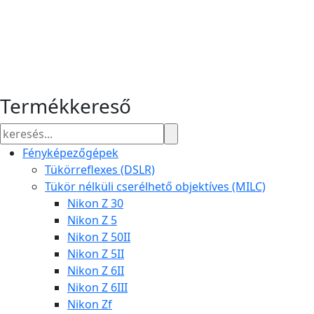
Termékkereső
Fényképezőgépek
Tükörreflexes (DSLR)
Tükör nélküli cserélhető objektíves (MILC)
Nikon Z 30
Nikon Z 5
Nikon Z 50II
Nikon Z 5II
Nikon Z 6II
Nikon Z 6III
Nikon Zf