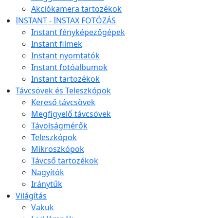
Akciókamera tartozékok
INSTANT - INSTAX FOTÓZÁS
Instant fényképezőgépek
Instant filmek
Instant nyomtatók
Instant fotóalbumok
Instant tartozékok
Távcsövek és Teleszkópok
Kereső távcsövek
Megfigyelő távcsövek
Távolságmérők
Teleszkópok
Mikroszkópok
Távcső tartozékok
Nagyítók
Iránytűk
Világítás
Vakuk