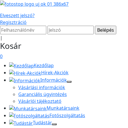
Elveszett jelszó?
Regisztráció
|
Kosár
0
Kezdőlap
Hírek-Akciók
Információk
Vásárlási információk
Garanciális ügyintézés
Vásárlói tájékoztató
Munkatársaink
Fotószolgáltatás
Tudástár