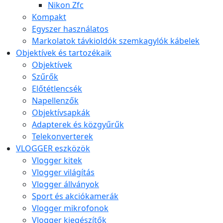
Nikon Zfc
Kompakt
Egyszer használatos
Markolatok távkioldók szemkagylók kábelek
Objektívek és tartozékaik
Objektívek
Szűrők
Előtétlencsék
Napellenzők
Objektívsapkák
Adapterek és közgyűrűk
Telekonverterek
VLOGGER eszközök
Vlogger kitek
Vlogger világítás
Vlogger állványok
Sport és akciókamerák
Vlogger mikrofonok
Vlogger kiegészítők