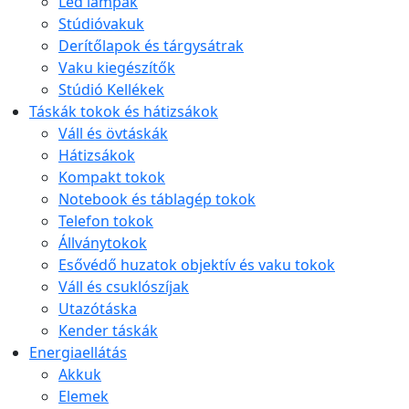
Led lámpák
Stúdióvakuk
Derítőlapok és tárgysátrak
Vaku kiegészítők
Stúdió Kellékek
Táskák tokok és hátizsákok
Váll és övtáskák
Hátizsákok
Kompakt tokok
Notebook és táblagép tokok
Telefon tokok
Állványtokok
Esővédő huzatok objektív és vaku tokok
Váll és csuklószíjak
Utazótáska
Kender táskák
Energiaellátás
Akkuk
Elemek