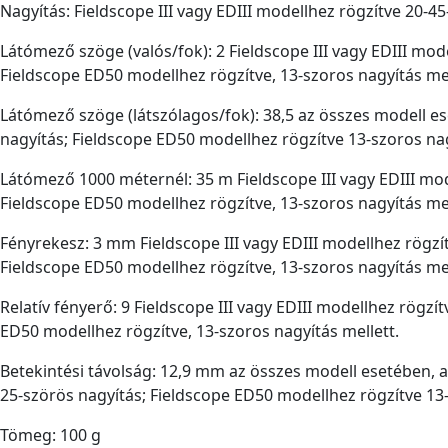
Nagyítás: Fieldscope III vagy EDIII modellhez rögzítve 20-
Látómező szöge (valós/fok): 2 Fieldscope III vagy EDIII mod
Fieldscope ED50 modellhez rögzítve, 13-szoros nagyítás mel
Látómező szöge (látszólagos/fok): 38,5 az összes modell es
nagyítás; Fieldscope ED50 modellhez rögzítve 13-szoros nag
Látómező 1000 méternél: 35 m Fieldscope III vagy EDIII mod
Fieldscope ED50 modellhez rögzítve, 13-szoros nagyítás mel
Fényrekesz: 3 mm Fieldscope III vagy EDIII modellhez rögzí
Fieldscope ED50 modellhez rögzítve, 13-szoros nagyítás mel
Relatív fényerő: 9 Fieldscope III vagy EDIII modellhez rögzí
ED50 modellhez rögzítve, 13-szoros nagyítás mellett.
Betekintési távolság: 12,9 mm az összes modell esetében, az
25-szörös nagyítás; Fieldscope ED50 modellhez rögzítve 13
Tömeg: 100 g