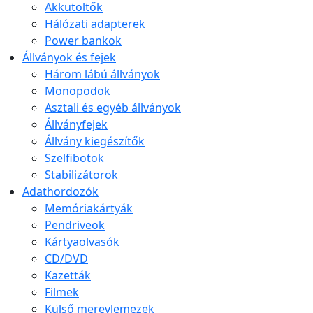
Akkutöltők
Hálózati adapterek
Power bankok
Állványok és fejek
Három lábú állványok
Monopodok
Asztali és egyéb állványok
Állványfejek
Állvány kiegészítők
Szelfibotok
Stabilizátorok
Adathordozók
Memóriakártyák
Pendriveok
Kártyaolvasók
CD/DVD
Kazetták
Filmek
Külső merevlemezek