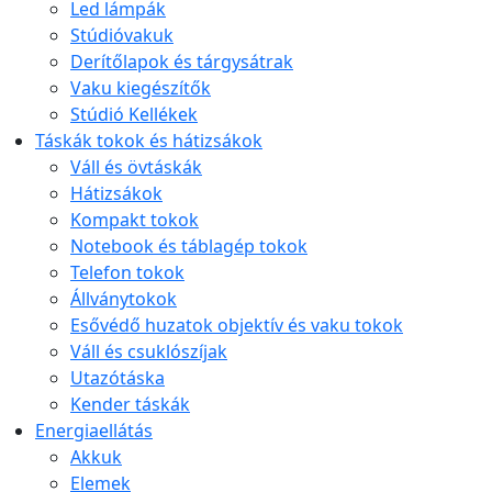
Led lámpák
Stúdióvakuk
Derítőlapok és tárgysátrak
Vaku kiegészítők
Stúdió Kellékek
Táskák tokok és hátizsákok
Váll és övtáskák
Hátizsákok
Kompakt tokok
Notebook és táblagép tokok
Telefon tokok
Állványtokok
Esővédő huzatok objektív és vaku tokok
Váll és csuklószíjak
Utazótáska
Kender táskák
Energiaellátás
Akkuk
Elemek