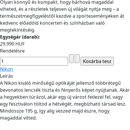
Olyan könnyű és kompakt, hogy bárhová magaddal
viheted, és a részletek teljesen új világát nyitja meg – a
természetmegfigyeléstől kezdve a sporteseményeken át
kedvenc előadóid koncerten és színházban való
megtekintéséig.
Egységár (darab):
29.990 HUF
Rendelésre
Nikon
Leírás
A Nikon kiváló minőségű optikáját jellemző többrétegű
bevonatos lencsék tiszta és fényerős képet nyújtanak. Akár
a hegyekben túrázol, akár egy új várost fedezel fel, vagy
egy fesztiválon töltöd a hétvégét, megbízható társad lesz.
Mindössze 195 g, így alig veszed majd észre, hogy
magaddal vitted.