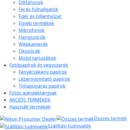
Diktafonok
Fej és fülhallgatók
Egér és billentyűzet
Egyéb termékek
Mikrofonok
Hangszórók
Webkamerák
Okosórák
Mobil tartozékok
Fotópapírok és vegyszerek
Fényérzékeny papírok
Lézernyomtató papírok
Tintasugaras papírok
Fotós ajándéktárgyak
AKCIÓS TERMÉKEK
Használt termékek
Összes termék
Szállítási tudnivalók