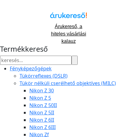
Árukereső, a
hiteles vásárlási
kalauz
Termékkereső
Fényképezőgépek
Tükörreflexes (DSLR)
Tükör nélküli cserélhető objektíves (MILC)
Nikon Z 30
Nikon Z 5
Nikon Z 50II
Nikon Z 5II
Nikon Z 6II
Nikon Z 6III
Nikon Zf