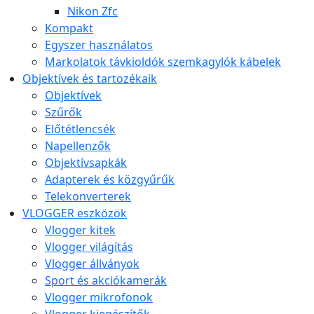
Nikon Zfc
Kompakt
Egyszer használatos
Markolatok távkioldók szemkagylók kábelek
Objektívek és tartozékaik
Objektívek
Szűrők
Előtétlencsék
Napellenzők
Objektívsapkák
Adapterek és közgyűrűk
Telekonverterek
VLOGGER eszközök
Vlogger kitek
Vlogger világítás
Vlogger állványok
Sport és akciókamerák
Vlogger mikrofonok