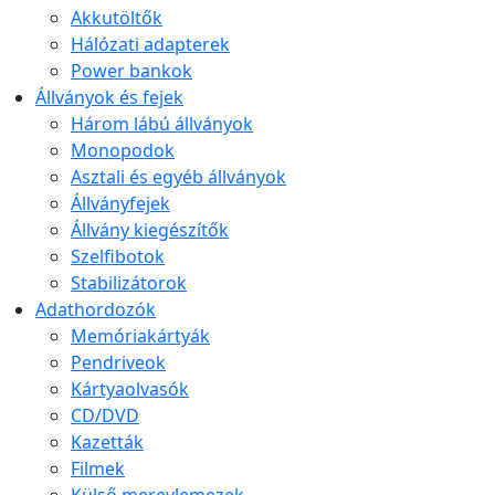
Akkutöltők
Hálózati adapterek
Power bankok
Állványok és fejek
Három lábú állványok
Monopodok
Asztali és egyéb állványok
Állványfejek
Állvány kiegészítők
Szelfibotok
Stabilizátorok
Adathordozók
Memóriakártyák
Pendriveok
Kártyaolvasók
CD/DVD
Kazetták
Filmek