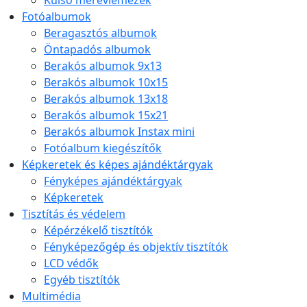
Külső merevlemezek
Fotóalbumok
Beragasztós albumok
Öntapadós albumok
Berakós albumok 9x13
Berakós albumok 10x15
Berakós albumok 13x18
Berakós albumok 15x21
Berakós albumok Instax mini
Fotóalbum kiegészítők
Képkeretek és képes ajándéktárgyak
Fényképes ajándéktárgyak
Képkeretek
Tisztítás és védelem
Képérzékelő tisztítók
Fényképezőgép és objektív tisztítók
LCD védők
Egyéb tisztítók
Multimédia