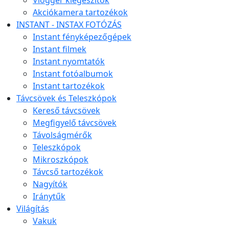
Vlogger kiegészítők
Akciókamera tartozékok
INSTANT - INSTAX FOTÓZÁS
Instant fényképezőgépek
Instant filmek
Instant nyomtatók
Instant fotóalbumok
Instant tartozékok
Távcsövek és Teleszkópok
Kereső távcsövek
Megfigyelő távcsövek
Távolságmérők
Teleszkópok
Mikroszkópok
Távcső tartozékok
Nagyítók
Iránytűk
Világítás
Vakuk