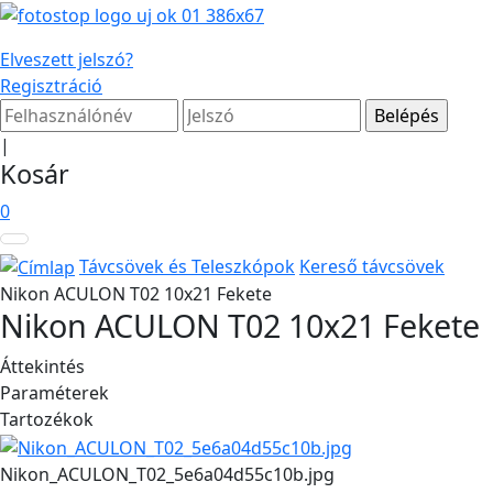
Elveszett jelszó?
Regisztráció
|
Kosár
0
Távcsövek és Teleszkópok
Kereső távcsövek
Nikon ACULON T02 10x21 Fekete
Nikon ACULON T02 10x21 Fekete
Áttekintés
Paraméterek
Tartozékok
Nikon_ACULON_T02_5e6a04d55c10b.jpg