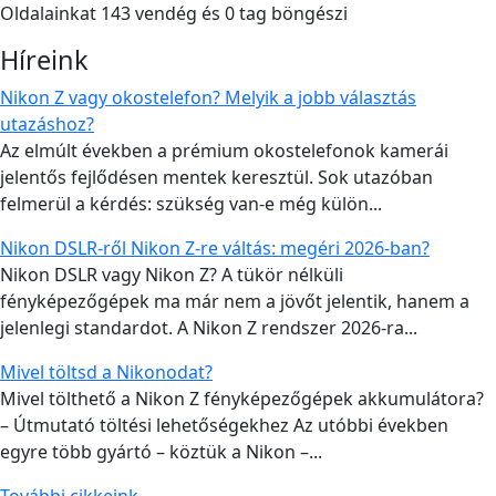
Oldalainkat 143 vendég és 0 tag böngészi
Híreink
Nikon Z vagy okostelefon? Melyik a jobb választás
utazáshoz?
Az elmúlt években a prémium okostelefonok kamerái
jelentős fejlődésen mentek keresztül. Sok utazóban
felmerül a kérdés: szükség van-e még külön...
Nikon DSLR-ről Nikon Z-re váltás: megéri 2026-ban?
Nikon DSLR vagy Nikon Z? A tükör nélküli
fényképezőgépek ma már nem a jövőt jelentik, hanem a
jelenlegi standardot. A Nikon Z rendszer 2026-ra...
Mivel töltsd a Nikonodat?
Mivel tölthető a Nikon Z fényképezőgépek akkumulátora?
– Útmutató töltési lehetőségekhez Az utóbbi években
egyre több gyártó – köztük a Nikon –...
További cikkeink...