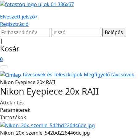
Elveszett jelszó?
Regisztráció
|
Kosár
0
Távcsövek és Teleszkópok
Megfigyelő távcsövek
Nikon Eyepiece 20x RAII
Nikon Eyepiece 20x RAII
Áttekintés
Paraméterek
Tartozékok
Nikon_20x_szemle_542bd226446dc.jpg