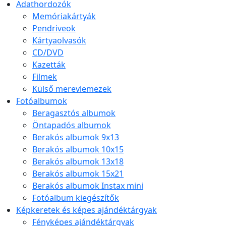
Adathordozók
Memóriakártyák
Pendriveok
Kártyaolvasók
CD/DVD
Kazetták
Filmek
Külső merevlemezek
Fotóalbumok
Beragasztós albumok
Öntapadós albumok
Berakós albumok 9x13
Berakós albumok 10x15
Berakós albumok 13x18
Berakós albumok 15x21
Berakós albumok Instax mini
Fotóalbum kiegészítők
Képkeretek és képes ajándéktárgyak
Fényképes ajándéktárgyak