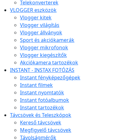
Telekonverterek
VLOGGER eszközök
Vlogger kitek
Vlogger világítás
Vlogger állványok
Sport és akciókamerák
Vlogger mikrofonok
Vlogger kiegészítők
Akciókamera tartozékok
INSTANT - INSTAX FOTÓZÁS
Instant fényképezőgépek
Instant filmek
Instant nyomtatók
Instant fotóalbumok
Instant tartozékok
Távcsövek és Teleszkópok
Kereső távcsövek
Megfigyelő távcsövek
Távolságmérők