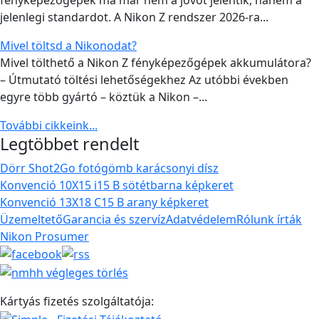
jelenlegi standardot. A Nikon Z rendszer 2026-ra...
Mivel töltsd a Nikonodat?
Mivel tölthető a Nikon Z fényképezőgépek akkumulátora?
– Útmutató töltési lehetőségekhez Az utóbbi években
egyre több gyártó – köztük a Nikon –...
További cikkeink...
Legtöbbet rendelt
Dörr Shot2Go fotógömb karácsonyi dísz
Konvenció 10X15 i15 B sötétbarna képkeret
Konvenció 13X18 C15 B arany képkeret
Üzemeltető
Garancia és szervíz
Adatvédelem
Rólunk írták
Nikon Prosumer
Kártyás fizetés szolgáltatója: