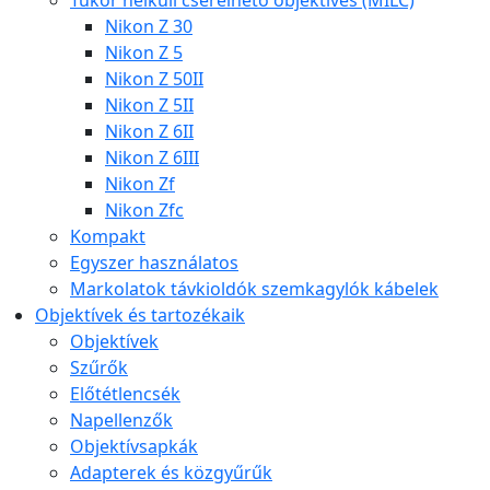
Tükör nélküli cserélhető objektíves (MILC)
Nikon Z 30
Nikon Z 5
Nikon Z 50II
Nikon Z 5II
Nikon Z 6II
Nikon Z 6III
Nikon Zf
Nikon Zfc
Kompakt
Egyszer használatos
Markolatok távkioldók szemkagylók kábelek
Objektívek és tartozékaik
Objektívek
Szűrők
Előtétlencsék
Napellenzők
Objektívsapkák
Adapterek és közgyűrűk