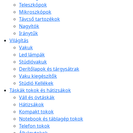
Teleszkópok
Mikroszkópok
Távcső tartozékok
Nagyítók
Iránytűk
Világítás
Vakuk
Led lámpák
Stúdióvakuk
Derítőlapok és tárgysátrak
Vaku kiegészítők
Stúdió Kellékek
Táskák tokok és hátizsákok
Váll és övtáskák
Hátizsákok
Kompakt tokok
Notebook és táblagép tokok
Telefon tokok