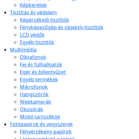
Képkeretek
Tisztítás és védelem
Képérzékelő tisztítók
Fényképezőgép és objektív tisztítók
LCD védők
Egyéb tisztítók
Multimédia
Diktafonok
Fej és fülhallgatók
Egér és billentyűzet
Egyéb termékek
Mikrofonok
Hangszórók
Webkamerák
Okosórák
Mobil tartozékok
Fotópapírok és vegyszerek
Fényérzékeny papírok