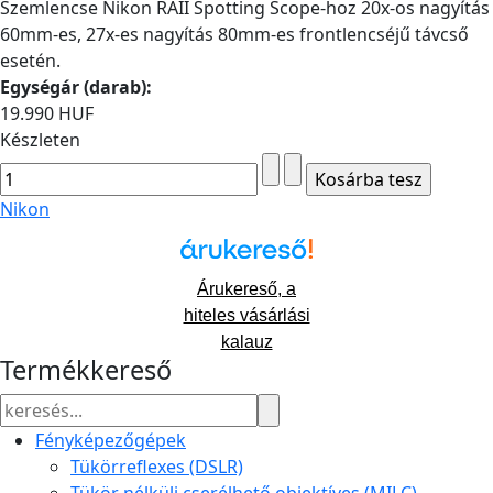
Szemlencse Nikon RAII Spotting Scope-hoz 20x-os nagyítás
60mm-es, 27x-es nagyítás 80mm-es frontlencséjű távcső
esetén.
Egységár (darab):
19.990 HUF
Készleten
Nikon
Árukereső, a
hiteles vásárlási
kalauz
Termékkereső
Fényképezőgépek
Tükörreflexes (DSLR)