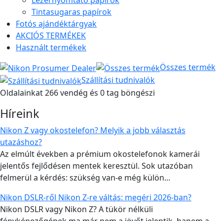
Lézernyomtató papírok
Tintasugaras papírok
Fotós ajándéktárgyak
AKCIÓS TERMÉKEK
Használt termékek
Összes termék
Szállítási tudnivalók
Oldalainkat 266 vendég és 0 tag böngészi
Híreink
Nikon Z vagy okostelefon? Melyik a jobb választás
utazáshoz?
Az elmúlt években a prémium okostelefonok kamerái
jelentős fejlődésen mentek keresztül. Sok utazóban
felmerül a kérdés: szükség van-e még külön...
Nikon DSLR-ről Nikon Z-re váltás: megéri 2026-ban?
Nikon DSLR vagy Nikon Z? A tükör nélküli
fényképezőgépek ma már nem a jövőt jelentik, hanem a