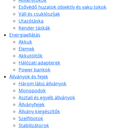
Állványtokok
Esővédő huzatok objektív és vaku tokok
Váll és csuklószíjak
Utazótáska
Kender táskák
Energiaellátás
Akkuk
Elemek
Akkutöltők
Hálózati adapterek
Power bankok
Állványok és fejek
Három lábú állványok
Monopodok
Asztali és egyéb állványok
Állványfejek
Állvány kiegészítők
Szelfibotok
Stabilizátorok