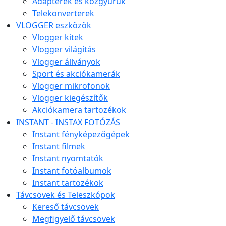
Adapterek és közgyűrűk
Telekonverterek
VLOGGER eszközök
Vlogger kitek
Vlogger világítás
Vlogger állványok
Sport és akciókamerák
Vlogger mikrofonok
Vlogger kiegészítők
Akciókamera tartozékok
INSTANT - INSTAX FOTÓZÁS
Instant fényképezőgépek
Instant filmek
Instant nyomtatók
Instant fotóalbumok
Instant tartozékok
Távcsövek és Teleszkópok
Kereső távcsövek
Megfigyelő távcsövek