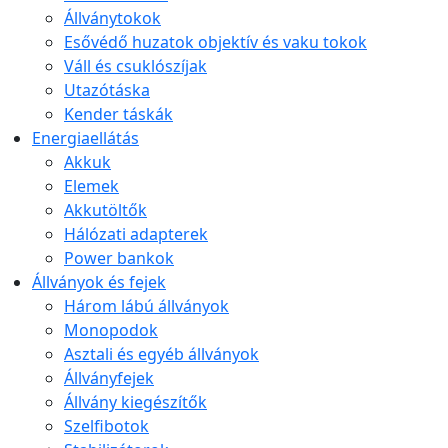
Állványtokok
Esővédő huzatok objektív és vaku tokok
Váll és csuklószíjak
Utazótáska
Kender táskák
Energiaellátás
Akkuk
Elemek
Akkutöltők
Hálózati adapterek
Power bankok
Állványok és fejek
Három lábú állványok
Monopodok
Asztali és egyéb állványok
Állványfejek
Állvány kiegészítők
Szelfibotok