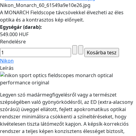
Nikon_Monarch_60_61549a9e10e26.jpg
A MONARCH Fieldscope távcsövekkel élvezheti az éles
optika és a kontrasztos kép előnyeit.
Egységár (darab):
549.000 HUF
Rendelésre
Nikon
Leírás
Legyen szó madármegfigyelésről vagy a természet
szépségében való gyönyörködésről, az ED (extra-alacsony
szórású) üveggel ellátott, fejlett apokromatikus optikai
rendszer minimálisra csökkenti a színeltéréseket, hogy
kivételesen tiszta látómezőt kapjon. A képsík-korrekciós
rendszer a teljes képen konzisztens élességet biztosít,