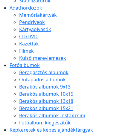
Stabilizátorok
Adathordozók
Memóriakártyák
Pendriveok
Kártyaolvasók
CD/DVD
Kazetták
Filmek
Külső merevlemezek
Fotóalbumok
Beragasztós albumok
Öntapadós albumok
Berakós albumok 9x13
Berakós albumok 10x15
Berakós albumok 13x18
Berakós albumok 15x21
Berakós albumok Instax mini
Fotóalbum kiegészítők
Képkeretek és képes ajándéktárgyak