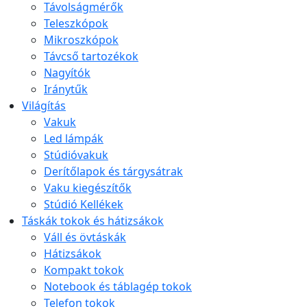
Távolságmérők
Teleszkópok
Mikroszkópok
Távcső tartozékok
Nagyítók
Iránytűk
Világítás
Vakuk
Led lámpák
Stúdióvakuk
Derítőlapok és tárgysátrak
Vaku kiegészítők
Stúdió Kellékek
Táskák tokok és hátizsákok
Váll és övtáskák
Hátizsákok
Kompakt tokok
Notebook és táblagép tokok
Telefon tokok