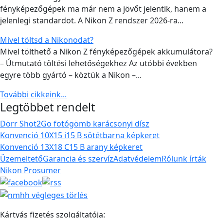
fényképezőgépek ma már nem a jövőt jelentik, hanem a
jelenlegi standardot. A Nikon Z rendszer 2026-ra...
Mivel töltsd a Nikonodat?
Mivel tölthető a Nikon Z fényképezőgépek akkumulátora?
– Útmutató töltési lehetőségekhez Az utóbbi években
egyre több gyártó – köztük a Nikon –...
További cikkeink...
Legtöbbet rendelt
Dörr Shot2Go fotógömb karácsonyi dísz
Konvenció 10X15 i15 B sötétbarna képkeret
Konvenció 13X18 C15 B arany képkeret
Üzemeltető
Garancia és szervíz
Adatvédelem
Rólunk írták
Nikon Prosumer
Kártyás fizetés szolgáltatója: