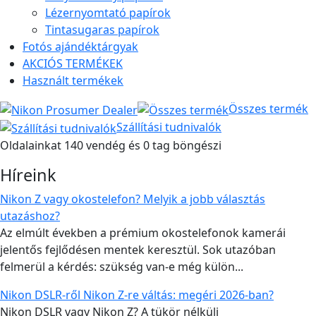
Lézernyomtató papírok
Tintasugaras papírok
Fotós ajándéktárgyak
AKCIÓS TERMÉKEK
Használt termékek
Összes termék
Szállítási tudnivalók
Oldalainkat 140 vendég és 0 tag böngészi
Híreink
Nikon Z vagy okostelefon? Melyik a jobb választás
utazáshoz?
Az elmúlt években a prémium okostelefonok kamerái
jelentős fejlődésen mentek keresztül. Sok utazóban
felmerül a kérdés: szükség van-e még külön...
Nikon DSLR-ről Nikon Z-re váltás: megéri 2026-ban?
Nikon DSLR vagy Nikon Z? A tükör nélküli