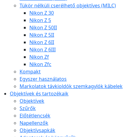
Tükör nélküli cserélhető objektíves (MILC)
Nikon Z 30
Nikon Z 5
Nikon Z 50II
Nikon Z 5II
Nikon Z 6II
Nikon Z 6III
Nikon Zf
Nikon Zfc
Kompakt
Egyszer használatos
Markolatok távkioldók szemkagylók kábelek
Objektívek és tartozékaik
Objektívek
Szűrők
Előtétlencsék
Napellenzők
Objektívsapkák