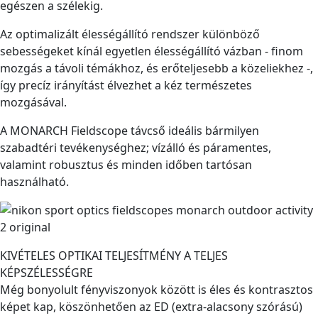
egészen a szélekig.
Az optimalizált élességállító rendszer különböző
sebességeket kínál egyetlen élességállító vázban - finom
mozgás a távoli témákhoz, és erőteljesebb a közeliekhez -,
így precíz irányítást élvezhet a kéz természetes
mozgásával.
A MONARCH Fieldscope távcső ideális bármilyen
szabadtéri tevékenységhez; vízálló és páramentes,
valamint robusztus és minden időben tartósan
használható.
KIVÉTELES OPTIKAI TELJESÍTMÉNY A TELJES
KÉPSZÉLESSÉGRE
Még bonyolult fényviszonyok között is éles és kontrasztos
képet kap, köszönhetően az ED (extra-alacsony szórású)