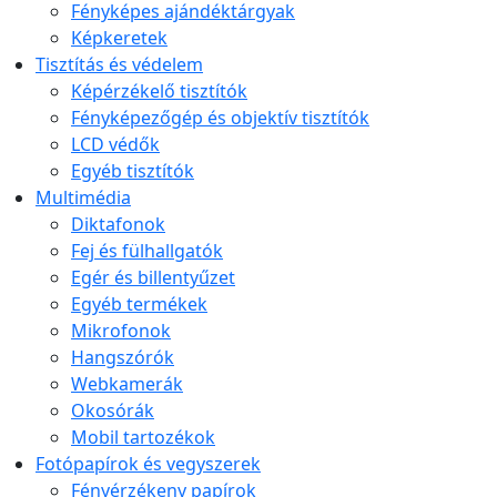
Fényképes ajándéktárgyak
Képkeretek
Tisztítás és védelem
Képérzékelő tisztítók
Fényképezőgép és objektív tisztítók
LCD védők
Egyéb tisztítók
Multimédia
Diktafonok
Fej és fülhallgatók
Egér és billentyűzet
Egyéb termékek
Mikrofonok
Hangszórók
Webkamerák
Okosórák
Mobil tartozékok
Fotópapírok és vegyszerek
Fényérzékeny papírok