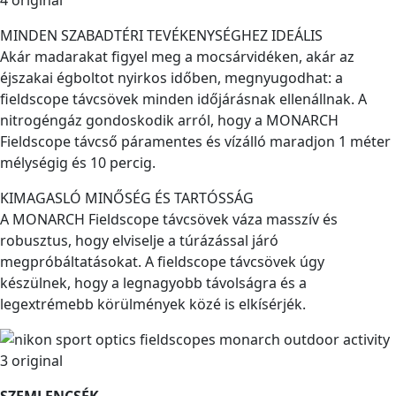
MINDEN SZABADTÉRI TEVÉKENYSÉGHEZ IDEÁLIS
Akár madarakat figyel meg a mocsárvidéken, akár az
éjszakai égboltot nyirkos időben, megnyugodhat: a
fieldscope távcsövek minden időjárásnak ellenállnak. A
nitrogéngáz gondoskodik arról, hogy a MONARCH
Fieldscope távcső páramentes és vízálló maradjon 1 méter
mélységig és 10 percig.
KIMAGASLÓ MINŐSÉG ÉS TARTÓSSÁG
A MONARCH Fieldscope távcsövek váza masszív és
robusztus, hogy elviselje a túrázással járó
megpróbáltatásokat. A fieldscope távcsövek úgy
készülnek, hogy a legnagyobb távolságra és a
legextrémebb körülmények közé is elkísérjék.