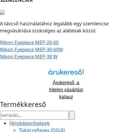
SZEMLENCSÉK
A távcső használatához legalább egy szemlencse
megvásárlása szükséges az alábbiak közül:
Nikon Eyepiece MEP-20-60
Nikon Eyepiece MEP-30-60W
Nikon Eyepiece MEP-38 W
Árukereső, a
hiteles vásárlási
kalauz
Termékkereső
Fényképezőgépek
Tükörreflexes (DSLR)