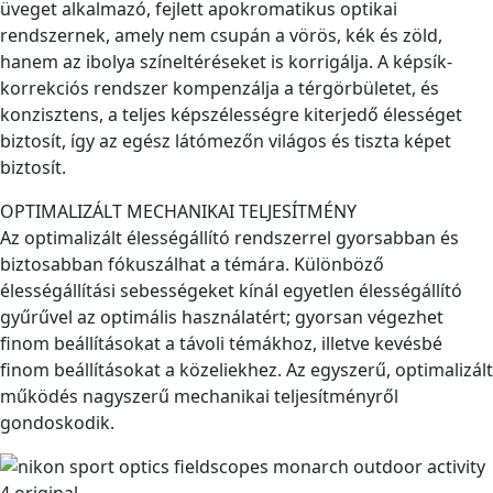
üveget alkalmazó, fejlett apokromatikus optikai
rendszernek, amely nem csupán a vörös, kék és zöld,
hanem az ibolya színeltéréseket is korrigálja. A képsík-
korrekciós rendszer kompenzálja a térgörbületet, és
konzisztens, a teljes képszélességre kiterjedő élességet
biztosít, így az egész látómezőn világos és tiszta képet
biztosít.
OPTIMALIZÁLT MECHANIKAI TELJESÍTMÉNY
Az optimalizált élességállító rendszerrel gyorsabban és
biztosabban fókuszálhat a témára. Különböző
élességállítási sebességeket kínál egyetlen élességállító
gyűrűvel az optimális használatért; gyorsan végezhet
finom beállításokat a távoli témákhoz, illetve kevésbé
finom beállításokat a közeliekhez. Az egyszerű, optimalizált
működés nagyszerű mechanikai teljesítményről
gondoskodik.