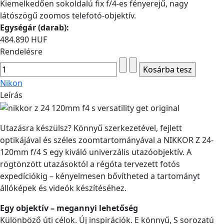
Kiemelkedően sokoldalú fix f/4-es fényerejű, nagy
látószögű zoomos telefotó-objektív.
Egységár (darab):
484.890 HUF
Rendelésre
Nikon
Leírás
Utazásra készülsz? Könnyű szerkezetével, fejlett
optikájával és széles zoomtartományával a NIKKOR Z 24-
120mm f/4 S egy kiváló univerzális utazóobjektív. A
rögtönzött utazásoktól a régóta tervezett fotós
expedíciókig – kényelmesen bővítheted a tartományt
állóképek és videók készítéséhez.
Egy objektív – megannyi lehetőség
Különböző úti célok. Új inspirációk. E könnyű, S sorozatú