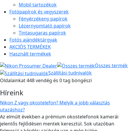
Mobil tartozékok
Fotópapírok és vegyszerek
Fényérzékeny papírok
Lézernyomtató papírok
Tintasugaras papírok
Fotós ajándéktárgyak
AKCIÓS TERMÉKEK
Használt termékek
Összes termék
Szállítási tudnivalók
Oldalainkat 448 vendég és 0 tag böngészi
Híreink
Nikon Z vagy okostelefon? Melyik a jobb választás
utazáshoz?
Az elmúlt években a prémium okostelefonok kamerái
jelentős fejlődésen mentek keresztül. Sok utazóban
felmerül a kérdés: szükség van-e még külön...