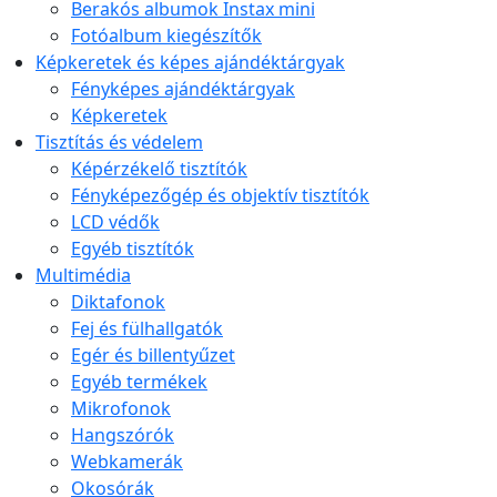
Berakós albumok Instax mini
Fotóalbum kiegészítők
Képkeretek és képes ajándéktárgyak
Fényképes ajándéktárgyak
Képkeretek
Tisztítás és védelem
Képérzékelő tisztítók
Fényképezőgép és objektív tisztítók
LCD védők
Egyéb tisztítók
Multimédia
Diktafonok
Fej és fülhallgatók
Egér és billentyűzet
Egyéb termékek
Mikrofonok
Hangszórók
Webkamerák
Okosórák