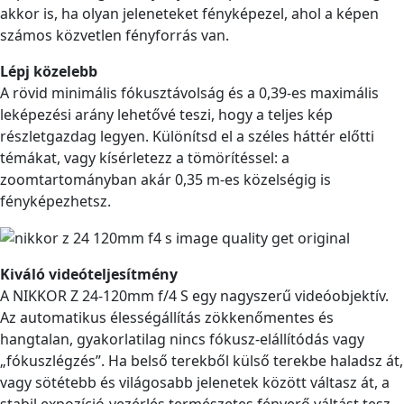
akkor is, ha olyan jeleneteket fényképezel, ahol a képen
számos közvetlen fényforrás van.
Lépj közelebb
A rövid minimális fókusztávolság és a 0,39-es maximális
leképezési arány lehetővé teszi, hogy a teljes kép
részletgazdag legyen. Különítsd el a széles háttér előtti
témákat, vagy kísérletezz a tömörítéssel: a
zoomtartományban akár 0,35 m-es közelségig is
fényképezhetsz.
Kiváló videóteljesítmény
A NIKKOR Z 24-120mm f/4 S egy nagyszerű videóobjektív.
Az automatikus élességállítás zökkenőmentes és
hangtalan, gyakorlatilag nincs fókusz-elállítódás vagy
„fókuszlégzés”. Ha belső terekből külső terekbe haladsz át,
vagy sötétebb és világosabb jelenetek között váltasz át, a