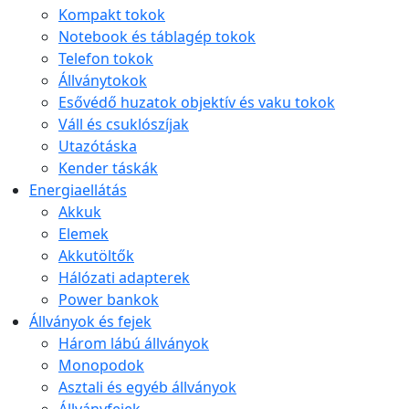
Kompakt tokok
Notebook és táblagép tokok
Telefon tokok
Állványtokok
Esővédő huzatok objektív és vaku tokok
Váll és csuklószíjak
Utazótáska
Kender táskák
Energiaellátás
Akkuk
Elemek
Akkutöltők
Hálózati adapterek
Power bankok
Állványok és fejek
Három lábú állványok
Monopodok
Asztali és egyéb állványok
Állványfejek