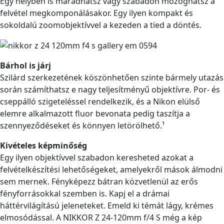
Egy helyben is maradhatsz vagy szabadon mozoghatsz a
felvétel megkomponálásakor. Egy ilyen kompakt és
sokoldalú zoomobjektívvel a kezeden a tied a döntés.
Bárhol is járj
Szilárd szerkezetének köszönhetően szinte bármely utazás
során számíthatsz e nagy teljesítményű objektívre. Por- és
cseppálló szigeteléssel rendelkezik, és a Nikon elülső
elemre alkalmazott fluor bevonata pedig taszítja a
szennyeződéseket és könnyen letörölhető.¹
Kivételes képminőség
Egy ilyen objektívvel szabadon keresheted azokat a
felvételkészítési lehetőségeket, amelyekről mások álmodni
sem mernek. Fényképezz bátran közvetlenül az erős
fényforrásokkal szemben is. Kapj el a drámai
háttérvilágítású jeleneteket. Emeld ki témát lágy, krémes
elmosódással. A NIKKOR Z 24-120mm f/4 S még a kép