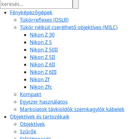
Fényképezőgépek
Tükörreflexes (DSLR)
Tükör nélküli cserélhető objektíves (MILC)
Nikon Z 30
Nikon Z 5
Nikon Z 50II
Nikon Z 5II
Nikon Z 6II
Nikon Z 6III
Nikon Zf
Nikon Zfc
Kompakt
Egyszer használatos
Markolatok távkioldók szemkagylók kábelek
Objektívek és tartozékaik
Objektívek
Szűrők
Előtétlencsék