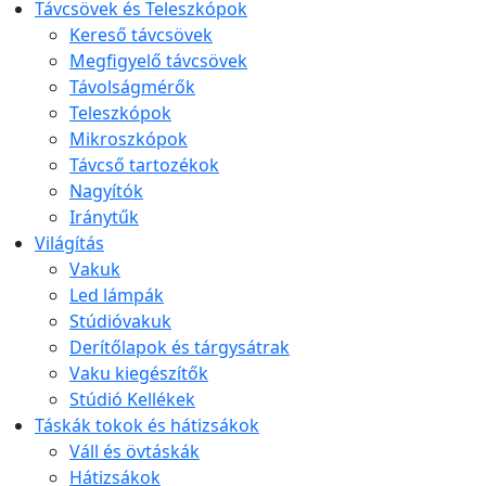
Távcsövek és Teleszkópok
Kereső távcsövek
Megfigyelő távcsövek
Távolságmérők
Teleszkópok
Mikroszkópok
Távcső tartozékok
Nagyítók
Iránytűk
Világítás
Vakuk
Led lámpák
Stúdióvakuk
Derítőlapok és tárgysátrak
Vaku kiegészítők
Stúdió Kellékek
Táskák tokok és hátizsákok
Váll és övtáskák
Hátizsákok