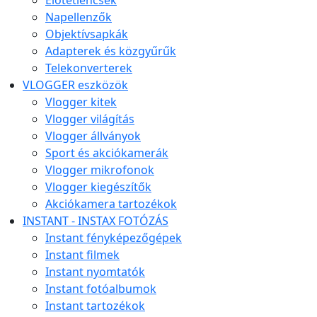
Napellenzők
Objektívsapkák
Adapterek és közgyűrűk
Telekonverterek
VLOGGER eszközök
Vlogger kitek
Vlogger világítás
Vlogger állványok
Sport és akciókamerák
Vlogger mikrofonok
Vlogger kiegészítők
Akciókamera tartozékok
INSTANT - INSTAX FOTÓZÁS
Instant fényképezőgépek
Instant filmek
Instant nyomtatók
Instant fotóalbumok
Instant tartozékok