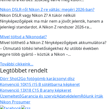
Nikon DSLR-ről Nikon Z-re váltás: megéri 2026-ban?
Nikon DSLR vagy Nikon Z? A tükör nélküli
fényképezőgépek ma már nem a jövőt jelentik, hanem a
jelenlegi standardot. A Nikon Z rendszer 2026-ra...
Mivel töltsd a Nikonodat?
Mivel tölthető a Nikon Z fényképezőgépek akkumulátora?
– Útmutató töltési lehetőségekhez Az utóbbi években
egyre több gyártó – köztük a Nikon –...
További cikkeink...
Legtöbbet rendelt
Dörr Shot2Go fotógömb karácsonyi dísz
Konvenció 10X15 i15 B sötétbarna képkeret
Konvenció 13X18 C15 B arany képkeret
Üzemeltető
Garancia és szervíz
Adatvédelem
Rólunk írták
Nikon Prosumer