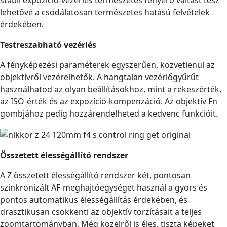
stabil expozíció-vezérlés természetes fényerő váltást tesz
lehetővé a csodálatosan természetes hatású felvételek
érdekében.
Testreszabható vezérlés
A fényképezési paraméterek egyszerűen, közvetlenül az
objektívről vezérelhetők. A hangtalan vezérlőgyűrűt
használhatod az olyan beállításokhoz, mint a rekeszérték,
az ISO-érték és az expozíció-kompenzáció. Az objektív Fn
gombjához pedig hozzárendelheted a kedvenc funkcióit.
Összetett élességállító rendszer
A Z összetett élességállító rendszer két, pontosan
szinkronizált AF-meghajtóegységet használ a gyors és
pontos automatikus élességállítás érdekében, és
drasztikusan csökkenti az objektív torzításait a teljes
zoomtartományban. Még közelről is éles, tiszta képeket