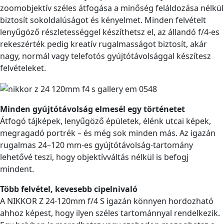
zoomobjektív széles átfogása a minőség feláldozása nélkül
biztosít sokoldalúságot és kényelmet. Minden felvételt
lenyűgöző részletességgel készíthetsz el, az állandó f/4-es
rekeszérték pedig kreatív rugalmasságot biztosít, akár
nagy, normál vagy telefotós gyújtótávolsággal készítesz
felvételeket.
Minden gyújtótávolság elmesél egy történetet
Átfogó tájképek, lenyűgöző épületek, élénk utcai képek,
megragadó portrék – és még sok minden más. Az igazán
rugalmas 24–120 mm-es gyújtótávolság-tartomány
lehetővé teszi, hogy objektívváltás nélkül is befogj
mindent.
Több felvétel, kevesebb cipelnivaló
A NIKKOR Z 24-120mm f/4 S igazán könnyen hordozható
ahhoz képest, hogy ilyen széles tartománnyal rendelkezik.