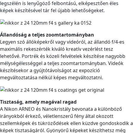
legszélén is lenyűgöző felbontású, elképesztően éles
képek készítésével tár fel újabb lehetőségeket.
Állandóság a teljes zoomtartományban
Legyen szó állóképekről vagy videóról, az állandó f/4-es
maximális rekeszérték kiváló kreatív vezérlést tesz
lehetővé. Portrék és közeli felvételek készítése nagyobb
mélységélességgel a teljes zoomtartományban. Videók
készítésekor a gyújtótávolságot az expozíció
megváltoztatása nélkül képes megváltoztatni.
Tisztaság, amely magával ragad
A Nikon ARNEO és Nanokristály bevonata a különböző
irányokból érkező, véletlenszerű fény által okozott
szellemképek és tükröződések ellen küzdve gondoskodik a
képek tisztaságáról. Gyönyörű képeket készíthetsz még