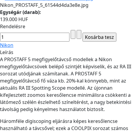
Nikon_PROSTAFF_5_61544d4da3e8e.jpg
Egységár (darab):
139.000 HUF
Rendelésre
Nikon
Leírás
A PROSTAFF 5 megfigyelőtávcső modellek a Nikon
megfigyelőtávcsövek belépő szintjét képviselik, és az RA III
sorozat utódjának számítanak. A PROSTAFF 5
megfigyelőtávcső fő váza kb. 20%-kal könnyebb, mint az
aktuális RA III Spotting Scope modellé. Az újonnan
kifejlesztett zoomos keresőlencse minimálisra csökkenti a
látómező szélén észlelhető színeltérést, a nagy betekintési
távolság pedig kényelmes használatot biztosít.
Háromféle digiscoping eljárásra képes keresőlencse
használható a távcsővel; ezek a COOLPIX sorozat számos