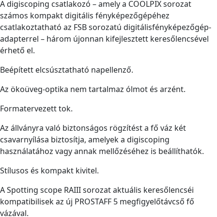
A digiscoping csatlakozó – amely a COOLPIX sorozat
számos kompakt digitális fényképezőgépéhez
csatlakoztatható az FSB sorozatú digitálisfényképezőgép-
adapterrel – három újonnan kifejlesztett keresőlencsével
érhető el.
Beépített elcsúsztatható napellenző.
Az ökoüveg-optika nem tartalmaz ólmot és arzént.
Formatervezett tok.
Az állványra való biztonságos rögzítést a fő váz két
csavarnyílása biztosítja, amelyek a digiscoping
használatához vagy annak mellőzéséhez is beállíthatók.
Stílusos és kompakt kivitel.
A Spotting scope RAIII sorozat aktuális keresőlencséi
kompatibilisek az új PROSTAFF 5 megfigyelőtávcső fő
vázával.