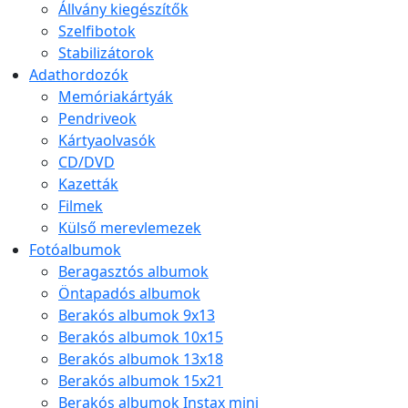
Állvány kiegészítők
Szelfibotok
Stabilizátorok
Adathordozók
Memóriakártyák
Pendriveok
Kártyaolvasók
CD/DVD
Kazetták
Filmek
Külső merevlemezek
Fotóalbumok
Beragasztós albumok
Öntapadós albumok
Berakós albumok 9x13
Berakós albumok 10x15
Berakós albumok 13x18
Berakós albumok 15x21
Berakós albumok Instax mini