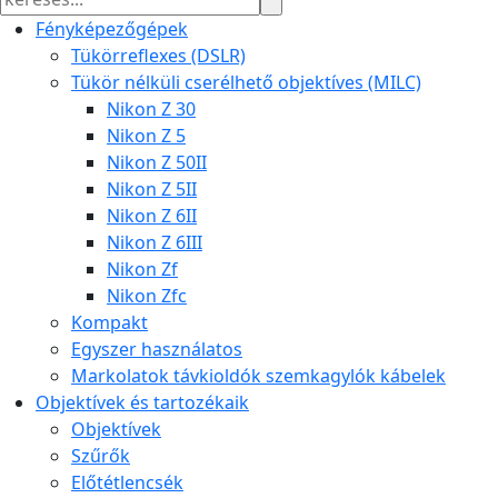
Fényképezőgépek
Tükörreflexes (DSLR)
Tükör nélküli cserélhető objektíves (MILC)
Nikon Z 30
Nikon Z 5
Nikon Z 50II
Nikon Z 5II
Nikon Z 6II
Nikon Z 6III
Nikon Zf
Nikon Zfc
Kompakt
Egyszer használatos
Markolatok távkioldók szemkagylók kábelek
Objektívek és tartozékaik
Objektívek
Szűrők
Előtétlencsék