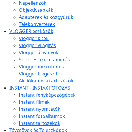
Napellenzők
Objektívsapkák
Adapterek és közgyűrűk
Telekonverterek
VLOGGER eszközök
Vlogger kitek
Vlogger világítás
Vlogger állványok
Sport és akciókamerák
Vlogger mikrofonok
Vlogger kiegészítők
Akciókamera tartozékok
INSTANT - INSTAX FOTÓZÁS
Instant fényképezőgépek
Instant filmek
Instant nyomtatók
Instant fotóalbumok
Instant tartozékok
Távcsövek és Teleszkópok