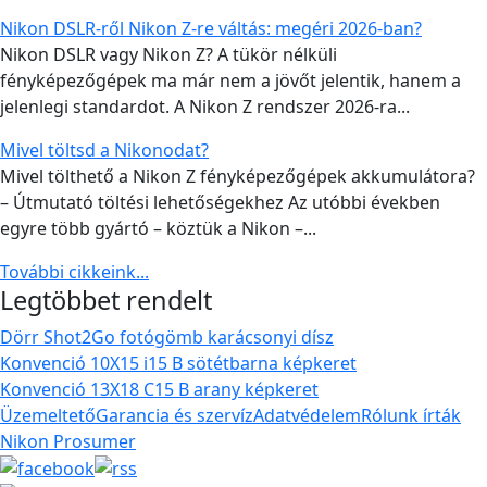
Nikon DSLR-ről Nikon Z-re váltás: megéri 2026-ban?
Nikon DSLR vagy Nikon Z? A tükör nélküli
fényképezőgépek ma már nem a jövőt jelentik, hanem a
jelenlegi standardot. A Nikon Z rendszer 2026-ra...
Mivel töltsd a Nikonodat?
Mivel tölthető a Nikon Z fényképezőgépek akkumulátora?
– Útmutató töltési lehetőségekhez Az utóbbi években
egyre több gyártó – köztük a Nikon –...
További cikkeink...
Legtöbbet rendelt
Dörr Shot2Go fotógömb karácsonyi dísz
Konvenció 10X15 i15 B sötétbarna képkeret
Konvenció 13X18 C15 B arany képkeret
Üzemeltető
Garancia és szervíz
Adatvédelem
Rólunk írták
Nikon Prosumer