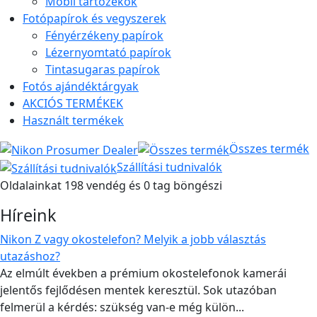
Mobil tartozékok
Fotópapírok és vegyszerek
Fényérzékeny papírok
Lézernyomtató papírok
Tintasugaras papírok
Fotós ajándéktárgyak
AKCIÓS TERMÉKEK
Használt termékek
Összes termék
Szállítási tudnivalók
Oldalainkat 198 vendég és 0 tag böngészi
Híreink
Nikon Z vagy okostelefon? Melyik a jobb választás
utazáshoz?
Az elmúlt években a prémium okostelefonok kamerái
jelentős fejlődésen mentek keresztül. Sok utazóban
felmerül a kérdés: szükség van-e még külön...