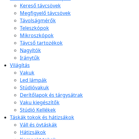
Kereső távcsövek
Megfigyelő távcsövek
Távolságmérők
Teleszkópok
Mikroszkópok
Távcső tartozékok
Nagyítók
Iránytűk
Világítás
Vakuk
Led lámpák
Stúdióvakuk
Derítőlapok és tárgysátrak
Vaku kiegészítők
Stúdió Kellékek
Táskák tokok és hátizsákok
Váll és övtáskák
Hátizsákok