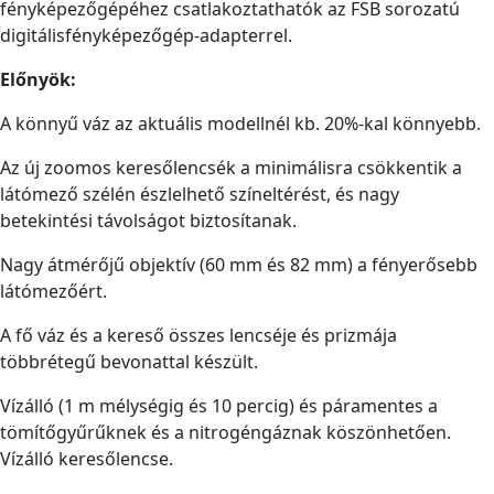
fényképezőgépéhez csatlakoztathatók az FSB sorozatú
digitálisfényképezőgép-adapterrel.
Előnyök:
A könnyű váz az aktuális modellnél kb. 20%-kal könnyebb.
Az új zoomos keresőlencsék a minimálisra csökkentik a
látómező szélén észlelhető színeltérést, és nagy
betekintési távolságot biztosítanak.
Nagy átmérőjű objektív (60 mm és 82 mm) a fényerősebb
látómezőért.
A fő váz és a kereső összes lencséje és prizmája
többrétegű bevonattal készült.
Vízálló (1 m mélységig és 10 percig) és páramentes a
tömítőgyűrűknek és a nitrogéngáznak köszönhetően.
Vízálló keresőlencse.