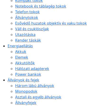
Kompakt tokok
Notebook és táblagép tokok
Telefon tokok
Állványtokok
Esővédő huzatok objektív és vaku tokok
Váll és csuklószíjak
Utazótáska
Kender táskák
Energiaellátás
Akkuk
Elemek
Akkutöltők
Hálózati adapterek
Power bankok
Állványok és fejek
Három lábú állványok
Monopodok
Asztali és egyéb állványok
Állványfejek