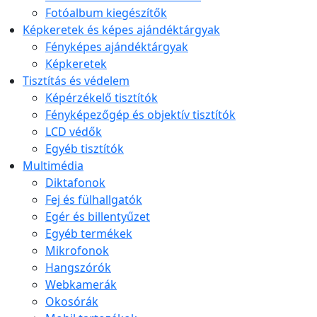
Fotóalbum kiegészítők
Képkeretek és képes ajándéktárgyak
Fényképes ajándéktárgyak
Képkeretek
Tisztítás és védelem
Képérzékelő tisztítók
Fényképezőgép és objektív tisztítók
LCD védők
Egyéb tisztítók
Multimédia
Diktafonok
Fej és fülhallgatók
Egér és billentyűzet
Egyéb termékek
Mikrofonok
Hangszórók
Webkamerák
Okosórák