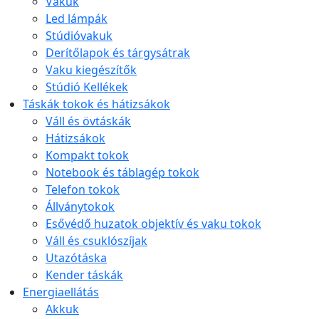
Vakuk
Led lámpák
Stúdióvakuk
Derítőlapok és tárgysátrak
Vaku kiegészítők
Stúdió Kellékek
Táskák tokok és hátizsákok
Váll és övtáskák
Hátizsákok
Kompakt tokok
Notebook és táblagép tokok
Telefon tokok
Állványtokok
Esővédő huzatok objektív és vaku tokok
Váll és csuklószíjak
Utazótáska
Kender táskák
Energiaellátás
Akkuk