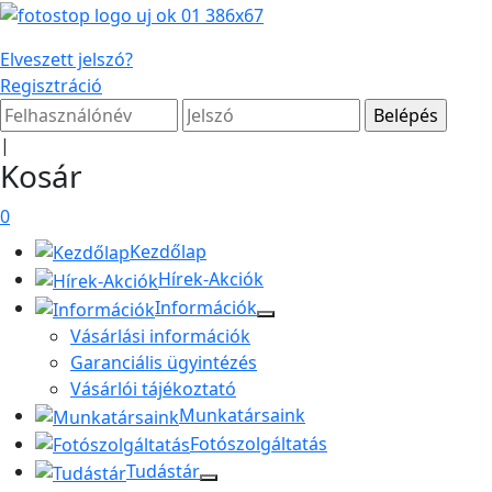
Elveszett jelszó?
Regisztráció
|
Kosár
0
Kezdőlap
Hírek-Akciók
Információk
Vásárlási információk
Garanciális ügyintézés
Vásárlói tájékoztató
Munkatársaink
Fotószolgáltatás
Tudástár