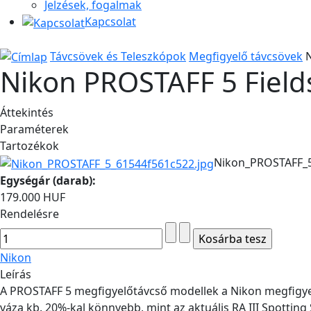
Jelzések, fogalmak
Kapcsolat
Távcsövek és Teleszkópok
Megfigyelő távcsövek
Nikon PROSTAFF 5 Field
Áttekintés
Paraméterek
Tartozékok
Nikon_PROSTAFF_5
Egységár (darab):
179.000 HUF
Rendelésre
Nikon
Leírás
A PROSTAFF 5 megfigyelőtávcső modellek a Nikon megfigyelő
váza kb. 20%-kal könnyebb, mint az aktuális RA III Spottin