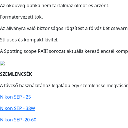
Az ökoüveg-optika nem tartalmaz ólmot és arzént.
Formatervezett tok.
Az állványra való biztonságos rögzítést a fő váz két csavar
Stílusos és kompakt kivitel.
A Spotting scope RAIII sorozat aktuális keresőlencséi komp
SZEMLENCSÉK
A távcső használatához legalább egy szemlencse megvásárl
Nikon SEP - 25
Nikon SEP - 38W
Nikon SEP -20-60