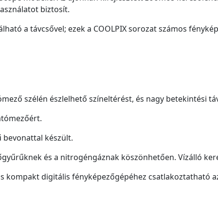
asználatot biztosít.
álható a távcsővel; ezek a COOLPIX sorozat számos fényké
mező szélén észlelhető színeltérést, és nagy betekintési tá
átómezőért.
 bevonattal készült.
tőgyűrűknek és a nitrogéngáznak köszönhetően. Vízálló ker
s kompakt digitális fényképezőgépéhez csatlakoztatható a