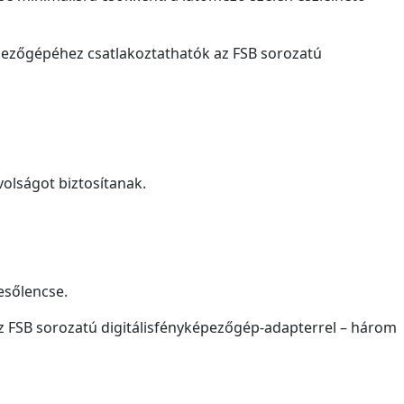
pezőgépéhez csatlakoztathatók az FSB sorozatú
volságot biztosítanak.
esőlencse.
z FSB sorozatú digitálisfényképezőgép-adapterrel – három