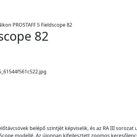
Nikon PROSTAFF 5 Fieldscope 82
scope 82
_61544f561c522.jpg
távcsövek belépő szintjét képviselik, és az RA III soroza
g Scope modellé. Az újonnan kifejlesztett zoomos keresőlen