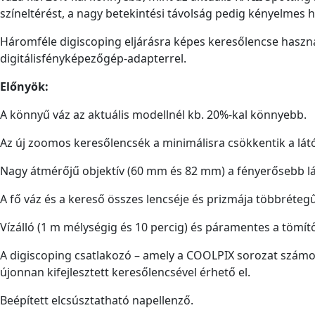
színeltérést, a nagy betekintési távolság pedig kényelmes h
Háromféle digiscoping eljárásra képes keresőlencse haszn
digitálisfényképezőgép-adapterrel.
Előnyök:
A könnyű váz az aktuális modellnél kb. 20%-kal könnyebb.
Az új zoomos keresőlencsék a minimálisra csökkentik a látó
Nagy átmérőjű objektív (60 mm és 82 mm) a fényerősebb l
A fő váz és a kereső összes lencséje és prizmája többrétegű
Vízálló (1 m mélységig és 10 percig) és páramentes a tömí
A digiscoping csatlakozó – amely a COOLPIX sorozat számo
újonnan kifejlesztett keresőlencsével érhető el.
Beépített elcsúsztatható napellenző.