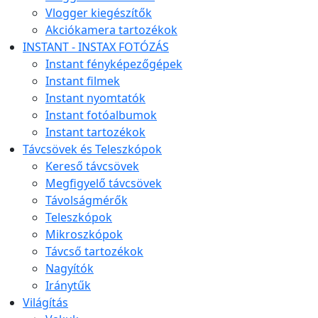
Vlogger kiegészítők
Akciókamera tartozékok
INSTANT - INSTAX FOTÓZÁS
Instant fényképezőgépek
Instant filmek
Instant nyomtatók
Instant fotóalbumok
Instant tartozékok
Távcsövek és Teleszkópok
Kereső távcsövek
Megfigyelő távcsövek
Távolságmérők
Teleszkópok
Mikroszkópok
Távcső tartozékok
Nagyítók
Iránytűk
Világítás