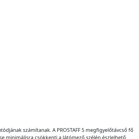
t utódjának számítanak. A PROSTAFF 5 megfigyelőtávcső fő
cse minimálisra csökkenti a látómező szélén észlelhető