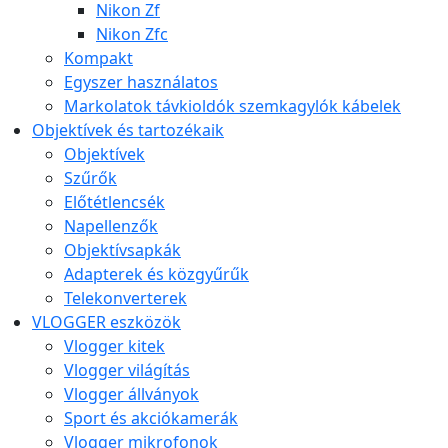
Nikon Zf
Nikon Zfc
Kompakt
Egyszer használatos
Markolatok távkioldók szemkagylók kábelek
Objektívek és tartozékaik
Objektívek
Szűrők
Előtétlencsék
Napellenzők
Objektívsapkák
Adapterek és közgyűrűk
Telekonverterek
VLOGGER eszközök
Vlogger kitek
Vlogger világítás
Vlogger állványok
Sport és akciókamerák
Vlogger mikrofonok