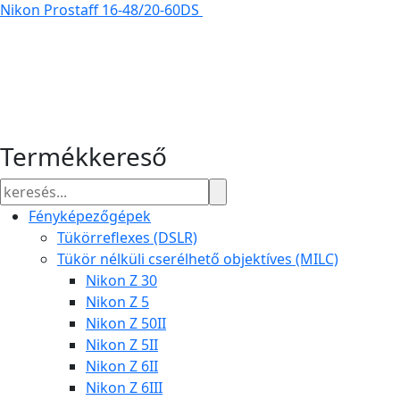
Nikon Prostaff 16-48/20-60DS
Termékkereső
Fényképezőgépek
Tükörreflexes (DSLR)
Tükör nélküli cserélhető objektíves (MILC)
Nikon Z 30
Nikon Z 5
Nikon Z 50II
Nikon Z 5II
Nikon Z 6II
Nikon Z 6III