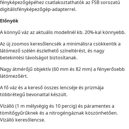
fényképezőgépéhez csatlakoztathatók az FSB sorozatú
digitálisfényképezőgép-adapterrel.
Előnyök
A könnyű váz az aktuális modellnél kb. 20%-kal könnyebb.
Az új zoomos keresőlencsék a minimálisra csökkentik a
látómező szélén észlelhető színeltérést, és nagy
betekintési távolságot biztosítanak.
Nagy átmérőjű objektív (60 mm és 82 mm) a fényerősebb
látómezőért.
A fő váz és a kereső összes lencséje és prizmája
többrétegű bevonattal készült.
Vízálló (1 m mélységig és 10 percig) és páramentes a
tömítőgyűrűknek és a nitrogéngáznak köszönhetően.
Vízálló keresőlencse.