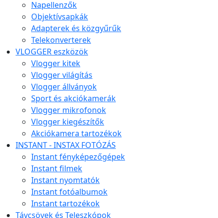
Napellenzők
Objektívsapkák
Adapterek és közgyűrűk
Telekonverterek
VLOGGER eszközök
Vlogger kitek
Vlogger világítás
Vlogger állványok
Sport és akciókamerák
Vlogger mikrofonok
Vlogger kiegészítők
Akciókamera tartozékok
INSTANT - INSTAX FOTÓZÁS
Instant fényképezőgépek
Instant filmek
Instant nyomtatók
Instant fotóalbumok
Instant tartozékok
Távcsövek és Teleszkópok