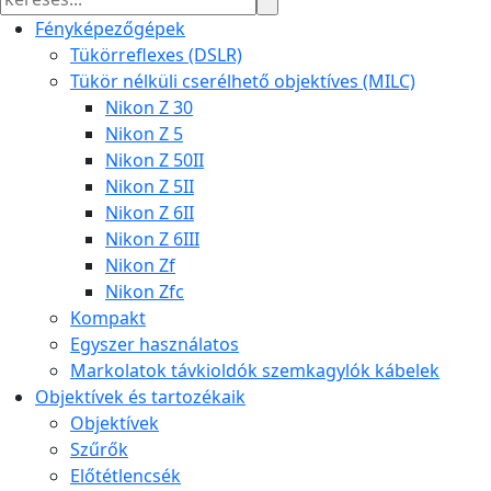
Fényképezőgépek
Tükörreflexes (DSLR)
Tükör nélküli cserélhető objektíves (MILC)
Nikon Z 30
Nikon Z 5
Nikon Z 50II
Nikon Z 5II
Nikon Z 6II
Nikon Z 6III
Nikon Zf
Nikon Zfc
Kompakt
Egyszer használatos
Markolatok távkioldók szemkagylók kábelek
Objektívek és tartozékaik
Objektívek
Szűrők
Előtétlencsék