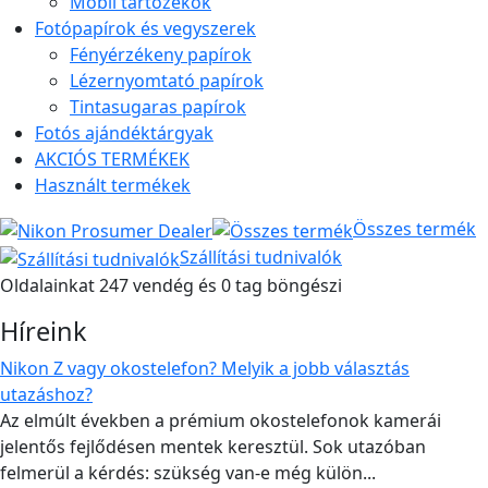
Mobil tartozékok
Fotópapírok és vegyszerek
Fényérzékeny papírok
Lézernyomtató papírok
Tintasugaras papírok
Fotós ajándéktárgyak
AKCIÓS TERMÉKEK
Használt termékek
Összes termék
Szállítási tudnivalók
Oldalainkat 247 vendég és 0 tag böngészi
Híreink
Nikon Z vagy okostelefon? Melyik a jobb választás
utazáshoz?
Az elmúlt években a prémium okostelefonok kamerái
jelentős fejlődésen mentek keresztül. Sok utazóban
felmerül a kérdés: szükség van-e még külön...