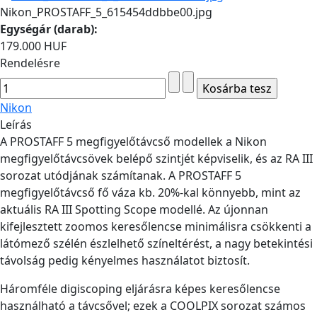
Nikon_PROSTAFF_5_615454ddbbe00.jpg
Egységár (darab):
179.000 HUF
Rendelésre
Nikon
Leírás
A PROSTAFF 5 megfigyelőtávcső modellek a Nikon
megfigyelőtávcsövek belépő szintjét képviselik, és az RA III
sorozat utódjának számítanak. A PROSTAFF 5
megfigyelőtávcső fő váza kb. 20%-kal könnyebb, mint az
aktuális RA III Spotting Scope modellé. Az újonnan
kifejlesztett zoomos keresőlencse minimálisra csökkenti a
látómező szélén észlelhető színeltérést, a nagy betekintési
távolság pedig kényelmes használatot biztosít.
Háromféle digiscoping eljárásra képes keresőlencse
használható a távcsővel; ezek a COOLPIX sorozat számos