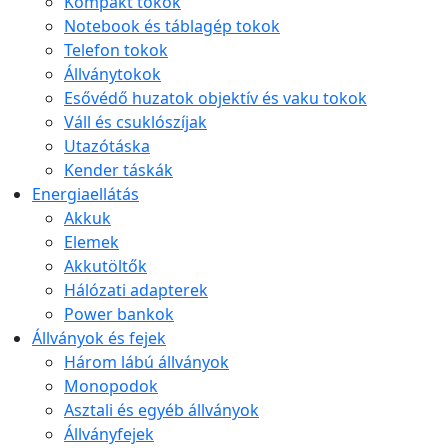
Kompakt tokok
Notebook és táblagép tokok
Telefon tokok
Állványtokok
Esővédő huzatok objektív és vaku tokok
Váll és csuklószíjak
Utazótáska
Kender táskák
Energiaellátás
Akkuk
Elemek
Akkutöltők
Hálózati adapterek
Power bankok
Állványok és fejek
Három lábú állványok
Monopodok
Asztali és egyéb állványok
Állványfejek