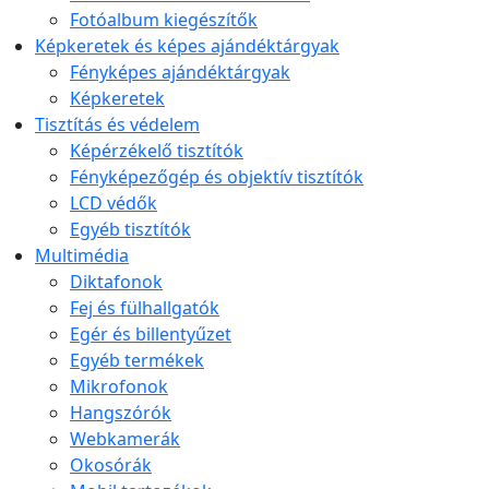
Fotóalbum kiegészítők
Képkeretek és képes ajándéktárgyak
Fényképes ajándéktárgyak
Képkeretek
Tisztítás és védelem
Képérzékelő tisztítók
Fényképezőgép és objektív tisztítók
LCD védők
Egyéb tisztítók
Multimédia
Diktafonok
Fej és fülhallgatók
Egér és billentyűzet
Egyéb termékek
Mikrofonok
Hangszórók
Webkamerák
Okosórák