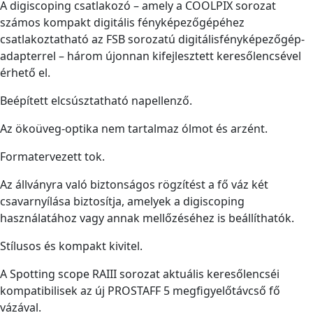
A digiscoping csatlakozó – amely a COOLPIX sorozat
számos kompakt digitális fényképezőgépéhez
csatlakoztatható az FSB sorozatú digitálisfényképezőgép-
adapterrel – három újonnan kifejlesztett keresőlencsével
érhető el.
Beépített elcsúsztatható napellenző.
Az ökoüveg-optika nem tartalmaz ólmot és arzént.
Formatervezett tok.
Az állványra való biztonságos rögzítést a fő váz két
csavarnyílása biztosítja, amelyek a digiscoping
használatához vagy annak mellőzéséhez is beállíthatók.
Stílusos és kompakt kivitel.
A Spotting scope RAIII sorozat aktuális keresőlencséi
kompatibilisek az új PROSTAFF 5 megfigyelőtávcső fő
vázával.