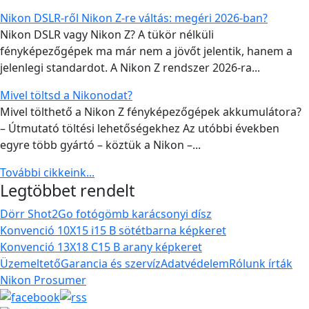
Nikon DSLR-ről Nikon Z-re váltás: megéri 2026-ban?
Nikon DSLR vagy Nikon Z? A tükör nélküli
fényképezőgépek ma már nem a jövőt jelentik, hanem a
jelenlegi standardot. A Nikon Z rendszer 2026-ra...
Mivel töltsd a Nikonodat?
Mivel tölthető a Nikon Z fényképezőgépek akkumulátora?
– Útmutató töltési lehetőségekhez Az utóbbi években
egyre több gyártó – köztük a Nikon –...
További cikkeink...
Legtöbbet rendelt
Dörr Shot2Go fotógömb karácsonyi dísz
Konvenció 10X15 i15 B sötétbarna képkeret
Konvenció 13X18 C15 B arany képkeret
Üzemeltető
Garancia és szervíz
Adatvédelem
Rólunk írták
Nikon Prosumer