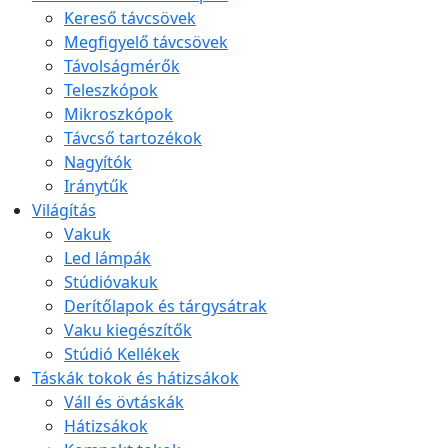
Kereső távcsövek
Megfigyelő távcsövek
Távolságmérők
Teleszkópok
Mikroszkópok
Távcső tartozékok
Nagyítók
Iránytűk
Világítás
Vakuk
Led lámpák
Stúdióvakuk
Derítőlapok és tárgysátrak
Vaku kiegészítők
Stúdió Kellékek
Táskák tokok és hátizsákok
Váll és övtáskák
Hátizsákok