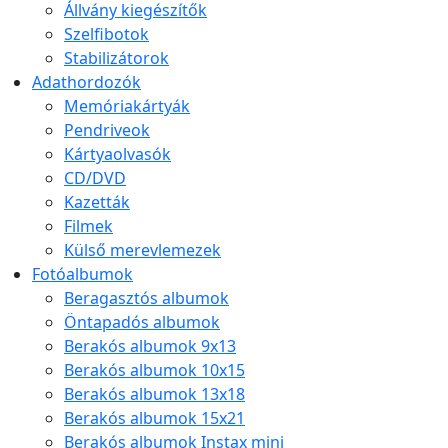
Állvány kiegészítők
Szelfibotok
Stabilizátorok
Adathordozók
Memóriakártyák
Pendriveok
Kártyaolvasók
CD/DVD
Kazetták
Filmek
Külső merevlemezek
Fotóalbumok
Beragasztós albumok
Öntapadós albumok
Berakós albumok 9x13
Berakós albumok 10x15
Berakós albumok 13x18
Berakós albumok 15x21
Berakós albumok Instax mini