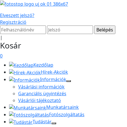
Elveszett jelszó?
Regisztráció
|
Kosár
0
Kezdőlap
Hírek-Akciók
Információk
Vásárlási információk
Garanciális ügyintézés
Vásárlói tájékoztató
Munkatársaink
Fotószolgáltatás
Tudástár