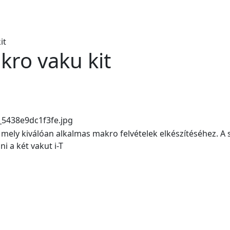
it
ro vaku kit
5438e9dc1f3fe.jpg
, mely kiválóan alkalmas makro felvételek elkészítéséhez. A
i a két vakut i-T