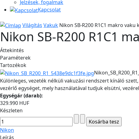
Jelzések, fogalmak
Kapcsolat
Világítás
Vakuk
Nikon SB-R200 R1C1 makro vaku k
Nikon SB-R200 R1C1 mak
Áttekintés
Paraméterek
Tartozékok
Nikon_SB_R200_R1_
Különleges, vezeték nélküli vakuzási rendszert kínáló szett
vezérlő egységet, mely használatával tudjuk elsütni, vezéreln
Egységár (darab):
329.990 HUF
Készleten
Nikon
Leírás