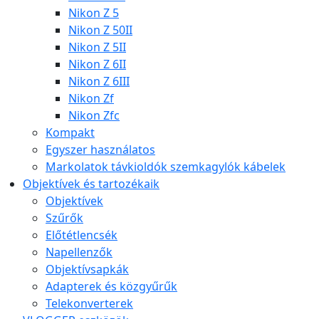
Nikon Z 5
Nikon Z 50II
Nikon Z 5II
Nikon Z 6II
Nikon Z 6III
Nikon Zf
Nikon Zfc
Kompakt
Egyszer használatos
Markolatok távkioldók szemkagylók kábelek
Objektívek és tartozékaik
Objektívek
Szűrők
Előtétlencsék
Napellenzők
Objektívsapkák
Adapterek és közgyűrűk
Telekonverterek