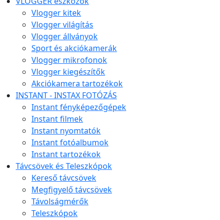
VLOGGER eszközök
Vlogger kitek
Vlogger világítás
Vlogger állványok
Sport és akciókamerák
Vlogger mikrofonok
Vlogger kiegészítők
Akciókamera tartozékok
INSTANT - INSTAX FOTÓZÁS
Instant fényképezőgépek
Instant filmek
Instant nyomtatók
Instant fotóalbumok
Instant tartozékok
Távcsövek és Teleszkópok
Kereső távcsövek
Megfigyelő távcsövek
Távolságmérők
Teleszkópok