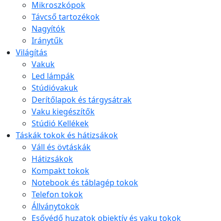
Mikroszkópok
Távcső tartozékok
Nagyítók
Iránytűk
Világítás
Vakuk
Led lámpák
Stúdióvakuk
Derítőlapok és tárgysátrak
Vaku kiegészítők
Stúdió Kellékek
Táskák tokok és hátizsákok
Váll és övtáskák
Hátizsákok
Kompakt tokok
Notebook és táblagép tokok
Telefon tokok
Állványtokok
Esővédő huzatok objektív és vaku tokok