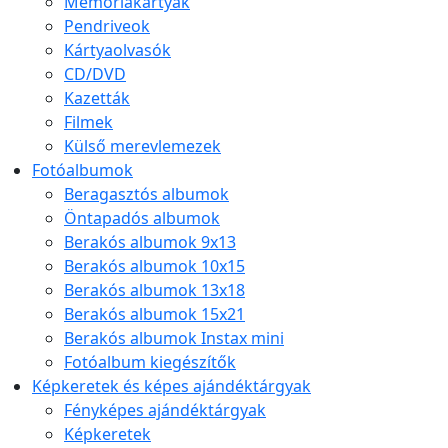
Memóriakártyák
Pendriveok
Kártyaolvasók
CD/DVD
Kazetták
Filmek
Külső merevlemezek
Fotóalbumok
Beragasztós albumok
Öntapadós albumok
Berakós albumok 9x13
Berakós albumok 10x15
Berakós albumok 13x18
Berakós albumok 15x21
Berakós albumok Instax mini
Fotóalbum kiegészítők
Képkeretek és képes ajándéktárgyak
Fényképes ajándéktárgyak
Képkeretek