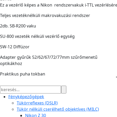
Ez a vezérlő képes a Nikon rendszervakuk i-TTL vezérlésére 
Teljes vezetéknélküli makrovakuzási rendszer
2db. SB-R200 vaku
SU-800 vezeték nélküli vezérlő egység
SW-12 Diffúzor
Adapter gyűrűk 52/62/67/72/77mm szűrőmenetű
optikákhoz
Praktikus puha tokban
Fényképezőgépek
Tükörreflexes (DSLR)
Tükör nélküli cserélhető objektíves (MILC)
Nikon Z 30