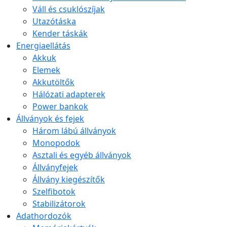
Váll és csuklószíjak
Utazótáska
Kender táskák
Energiaellátás
Akkuk
Elemek
Akkutöltők
Hálózati adapterek
Power bankok
Állványok és fejek
Három lábú állványok
Monopodok
Asztali és egyéb állványok
Állványfejek
Állvány kiegészítők
Szelfibotok
Stabilizátorok
Adathordozók