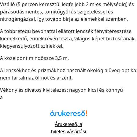
Vízálló (5 percen keresztül legfeljebb 2 m-es mélységig) és
párásodásmentes, tömítőgyűrűs szigeteléssel és
nitrogéngázzal, így tovább bírja az elemekkel szemben.
A többrétegű bevonattal ellátott lencsék fényáteresztése
kiemelkedő, ennek révén tiszta, világos képet biztosítanak,
kiegyensúlyozott színekkel.
A közelpont mindössze 3,5 m.
A lencsékhez és prizmákhoz használt ökológiaiüveg-optika
nem tartalmaz ólmot és arzént.
Vékony és divatos kivitelezés: nagyon kicsi és könnyű
a
Árukereső, a
hiteles vásárlási