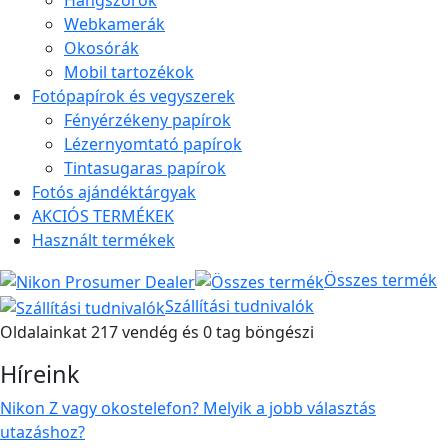
Hangszórók
Webkamerák
Okosórák
Mobil tartozékok
Fotópapírok és vegyszerek
Fényérzékeny papírok
Lézernyomtató papírok
Tintasugaras papírok
Fotós ajándéktárgyak
AKCIÓS TERMÉKEK
Használt termékek
Összes termék
Szállítási tudnivalók
Oldalainkat 217 vendég és 0 tag böngészi
Híreink
Nikon Z vagy okostelefon? Melyik a jobb választás
utazáshoz?