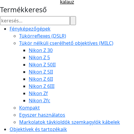
kalauz
Termékkereső
Fényképezőgépek
Tükörreflexes (DSLR)
Tükör nélküli cserélhető objektíves (MILC)
Nikon Z 30
Nikon Z 5
Nikon Z 50II
Nikon Z 5II
Nikon Z 6II
Nikon Z 6III
Nikon Zf
Nikon Zfc
Kompakt
Egyszer használatos
Markolatok távkioldók szemkagylók kábelek
Objektívek és tartozékaik