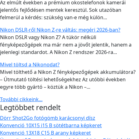
Az elmúlt években a prémium okostelefonok kamerái
jelentős fejlődésen mentek keresztül. Sok utazóban
felmerül a kérdés: szükség van-e még külön...
Nikon DSLR-ről Nikon Z-re váltás: megéri 2026-ban?
Nikon DSLR vagy Nikon Z? A tükör nélküli
fényképezőgépek ma már nem a jövőt jelentik, hanem a
jelenlegi standardot. A Nikon Z rendszer 2026-ra...
Mivel töltsd a Nikonodat?
Mivel tölthető a Nikon Z fényképezőgépek akkumulátora?
– Útmutató töltési lehetőségekhez Az utóbbi években
egyre több gyártó – köztük a Nikon –...
További cikkeink...
Legtöbbet rendelt
Dörr Shot2Go fotógömb karácsonyi dísz
Konvenció 10X15 i15 B sötétbarna képkeret
Konvenció 13X18 C15 B arany képkeret