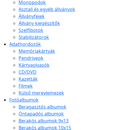
Monopodok
Asztali és egyéb állványok
Állványfejek
Állvány kiegészítők
Szelfibotok
Stabilizátorok
Adathordozók
Memóriakártyák
Pendriveok
Kártyaolvasók
CD/DVD
Kazetták
Filmek
Külső merevlemezek
Fotóalbumok
Beragasztós albumok
Öntapadós albumok
Berakós albumok 9x13
Berakós albumok 10x15