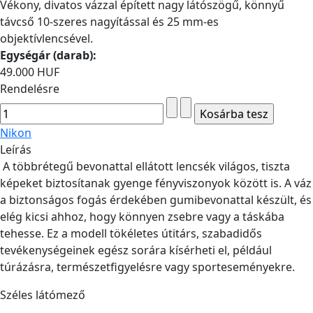
Vékony, divatos vázzal épített nagy látószögű, könnyű
távcső 10-szeres nagyítással és 25 mm-es
objektívlencsével.
Egységár (darab):
49.000 HUF
Rendelésre
Nikon
Leírás
A többrétegű bevonattal ellátott lencsék világos, tiszta
képeket biztosítanak gyenge fényviszonyok között is. A váz
a biztonságos fogás érdekében gumibevonattal készült, és
elég kicsi ahhoz, hogy könnyen zsebre vagy a táskába
tehesse. Ez a modell tökéletes útitárs, szabadidős
tevékenységeinek egész sorára kísérheti el, például
túrázásra, természetfigyelésre vagy sporteseményekre.
Széles látómező