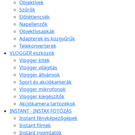
Objektívek
Szűrők
Előtétlencsék
Napellenzők
Objektívsapkák
Adapterek és közgyűrűk
Telekonverterek
VLOGGER eszközök
Vlogger kitek
Vlogger világítás
Vlogger állványok
Sport és akciókamerák
Vlogger mikrofonok
Vlogger kiegészítők
Akciókamera tartozékok
INSTANT - INSTAX FOTÓZÁS
Instant fényképezőgépek
Instant filmek
Instant nyomtatók