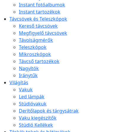
Instant fotóalbumok
Instant tartozékok
Távcsövek és Teleszkópok
Kereső távcsövek
Megfigyelő távcsövek
Távolságmérők
Teleszkópok
Mikroszkópok
Távcső tartozékok
Nagyítók
Iránytűk
Világítás
Vakuk
Led lámpák
Stúdióvakuk
Derítőlapok és tárgysátrak
Vaku kiegészítők
Stúdió Kellékek