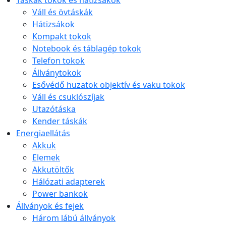
Táskák tokok és hátizsákok
Váll és övtáskák
Hátizsákok
Kompakt tokok
Notebook és táblagép tokok
Telefon tokok
Állványtokok
Esővédő huzatok objektív és vaku tokok
Váll és csuklószíjak
Utazótáska
Kender táskák
Energiaellátás
Akkuk
Elemek
Akkutöltők
Hálózati adapterek
Power bankok
Állványok és fejek
Három lábú állványok