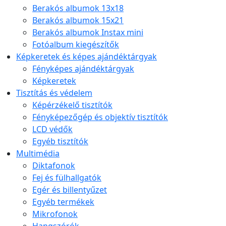
Berakós albumok 13x18
Berakós albumok 15x21
Berakós albumok Instax mini
Fotóalbum kiegészítők
Képkeretek és képes ajándéktárgyak
Fényképes ajándéktárgyak
Képkeretek
Tisztítás és védelem
Képérzékelő tisztítók
Fényképezőgép és objektív tisztítók
LCD védők
Egyéb tisztítók
Multimédia
Diktafonok
Fej és fülhallgatók
Egér és billentyűzet
Egyéb termékek
Mikrofonok