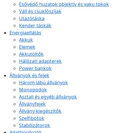
Esővédő huzatok objektív és vaku tokok
Váll és csuklószíjak
Utazótáska
Kender táskák
Energiaellátás
Akkuk
Elemek
Akkutöltők
Hálózati adapterek
Power bankok
Állványok és fejek
Három lábú állványok
Monopodok
Asztali és egyéb állványok
Állványfejek
Állvány kiegészítők
Szelfibotok
Stabilizátorok
Adathordozók