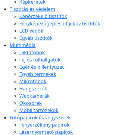
Képkeretek
Tisztítás és védelem
Képérzékelő tisztítók
Fényképezőgép és objektív tisztítók
LCD védők
Egyéb tisztítók
Multimédia
Diktafonok
Fej és fülhallgatók
Egér és billentyűzet
Egyéb termékek
Mikrofonok
Hangszórók
Webkamerák
Okosórák
Mobil tartozékok
Fotópapírok és vegyszerek
Fényérzékeny papírok
Lézernyomtató papírok