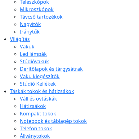
Teleszkópok
Mikroszkópok
Távcső tartozékok
Nagyítók
Iránytűk
Világítás
Vakuk
Led lámpák
Stúdióvakuk
Derítőlapok és tárgysátrak
Vaku kiegészítők
Stúdió Kellékek
Táskák tokok és hátizsákok
Váll és övtáskák
Hátizsákok
Kompakt tokok
Notebook és táblagép tokok
Telefon tokok
Állványtokok