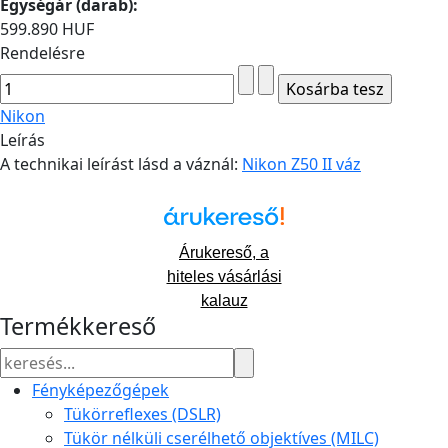
Egységár (darab):
599.890 HUF
Rendelésre
Nikon
Leírás
A technikai leírást lásd a váznál:
Nikon Z50 II váz
Árukereső, a
hiteles vásárlási
kalauz
Termékkereső
Fényképezőgépek
Tükörreflexes (DSLR)
Tükör nélküli cserélhető objektíves (MILC)