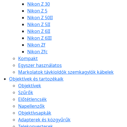
Nikon Z 30
Nikon Z 5
Nikon Z 50II
Nikon Z 5II
Nikon Z 6II
Nikon Z 6III
Nikon Zf
Nikon Zfc
Kompakt
Egyszer használatos
Markolatok távkioldók szemkagylók kábelek
Objektívek és tartozékaik
Objektívek
Szűrők
Előtétlencsék
Napellenzők
Objektívsapkák
Adapterek és közgyűrűk
Telekonverterek