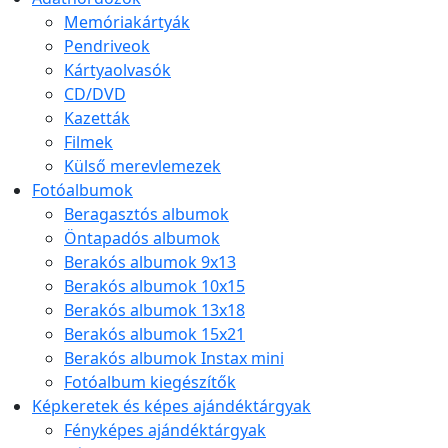
Memóriakártyák
Pendriveok
Kártyaolvasók
CD/DVD
Kazetták
Filmek
Külső merevlemezek
Fotóalbumok
Beragasztós albumok
Öntapadós albumok
Berakós albumok 9x13
Berakós albumok 10x15
Berakós albumok 13x18
Berakós albumok 15x21
Berakós albumok Instax mini
Fotóalbum kiegészítők
Képkeretek és képes ajándéktárgyak
Fényképes ajándéktárgyak