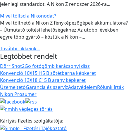
jelenlegi standardot. A Nikon Z rendszer 2026-ra...
Mivel töltsd a Nikonodat?
Mivel tölthető a Nikon Z fényképezőgépek akkumulátora?
– Útmutató töltési lehetőségekhez Az utóbbi években
egyre több gyártó – köztük a Nikon –...
További cikkeink...
Legtöbbet rendelt
Dörr Shot2Go fotógömb karácsonyi dísz
Konvenció 10X15 i15 B sötétbarna képkeret
Konvenció 13X18 C15 B arany képkeret
Üzemeltető
Garancia és szervíz
Adatvédelem
Rólunk írták
Nikon Prosumer
Kártyás fizetés szolgáltatója: