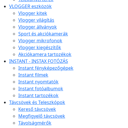
VLOGGER eszközök
Vlogger kitek
Vlogger világítás
Vlogger állványok
Sport és akciókamerák
Vlogger mikrofonok
Vlogger kiegészítők
Akciókamera tartozékok
INSTANT - INSTAX FOTÓZÁS
Instant fényképezőgépek
Instant filmek
Instant nyomtatók
Instant fotóalbumok
Instant tartozékok
Távcsövek és Teleszkópok
Kereső távcsövek
Megfigyelő távcsövek
Távolságmérők