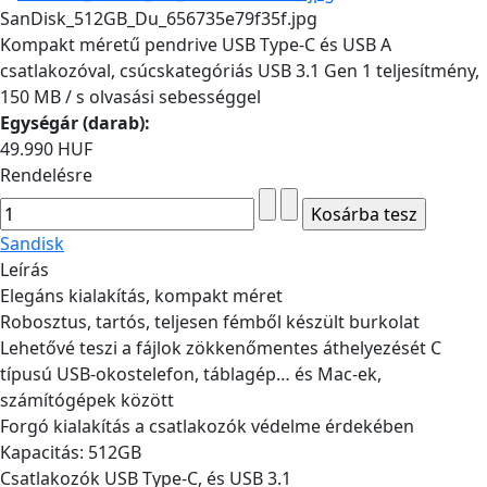
SanDisk_512GB_Du_656735e79f35f.jpg
Kompakt méretű pendrive USB Type-C és USB A
csatlakozóval, csúcskategóriás USB 3.1 Gen 1 teljesítmény,
150 MB / s olvasási sebességgel
Egységár (darab):
49.990 HUF
Rendelésre
Sandisk
Leírás
Elegáns kialakítás, kompakt méret
Robosztus, tartós, teljesen fémből készült burkolat
Lehetővé teszi a fájlok zökkenőmentes áthelyezését C
típusú USB-okostelefon, táblagép… és Mac-ek,
számítógépek között
Forgó kialakítás a csatlakozók védelme érdekében
Kapacitás: 512GB
Csatlakozók USB Type-C, és USB 3.1