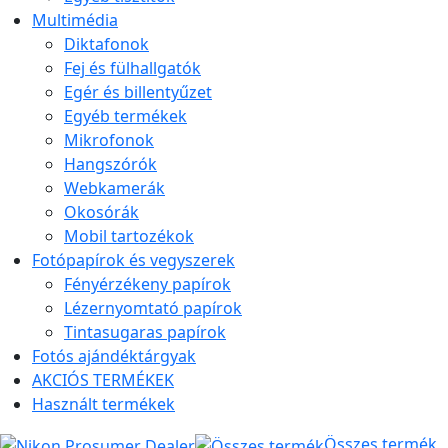
Multimédia
Diktafonok
Fej és fülhallgatók
Egér és billentyűzet
Egyéb termékek
Mikrofonok
Hangszórók
Webkamerák
Okosórák
Mobil tartozékok
Fotópapírok és vegyszerek
Fényérzékeny papírok
Lézernyomtató papírok
Tintasugaras papírok
Fotós ajándéktárgyak
AKCIÓS TERMÉKEK
Használt termékek
Összes termék