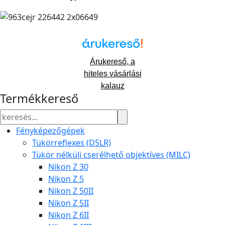
Árukereső, a
hiteles vásárlási
kalauz
Termékkereső
Fényképezőgépek
Tükörreflexes (DSLR)
Tükör nélküli cserélhető objektíves (MILC)
Nikon Z 30
Nikon Z 5
Nikon Z 50II
Nikon Z 5II
Nikon Z 6II