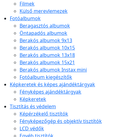
Filmek
Külső merevlemezek
Fotóalbumok
Beragasztós albumok
Öntapadós albumok
Berakós albumok 9x13
Berakós albumok 10x15
Berakós albumok 13x18
Berakós albumok 15x21
Berakós albumok Instax mini
Fotóalbum kiegészítők
Képkeretek és képes ajándéktárgyak
Fényképes ajándéktárgyak
Képkeretek
Tisztítás és védelem
Képérzékelő tisztítók
Fényképezőgép és objektív tisztítók
LCD védők
Egyéb tisztítók