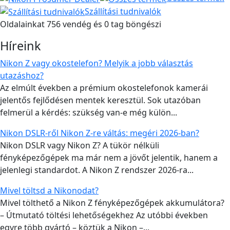
Szállítási tudnivalók
Oldalainkat 756 vendég és 0 tag böngészi
Híreink
Nikon Z vagy okostelefon? Melyik a jobb választás
utazáshoz?
Az elmúlt években a prémium okostelefonok kamerái
jelentős fejlődésen mentek keresztül. Sok utazóban
felmerül a kérdés: szükség van-e még külön...
Nikon DSLR-ről Nikon Z-re váltás: megéri 2026-ban?
Nikon DSLR vagy Nikon Z? A tükör nélküli
fényképezőgépek ma már nem a jövőt jelentik, hanem a
jelenlegi standardot. A Nikon Z rendszer 2026-ra...
Mivel töltsd a Nikonodat?
Mivel tölthető a Nikon Z fényképezőgépek akkumulátora?
– Útmutató töltési lehetőségekhez Az utóbbi években
egyre több gyártó – köztük a Nikon –...