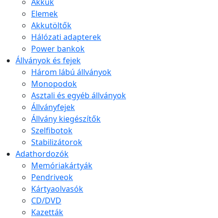
Akkuk
Elemek
Akkutöltők
Hálózati adapterek
Power bankok
Állványok és fejek
Három lábú állványok
Monopodok
Asztali és egyéb állványok
Állványfejek
Állvány kiegészítők
Szelfibotok
Stabilizátorok
Adathordozók
Memóriakártyák
Pendriveok
Kártyaolvasók
CD/DVD
Kazetták