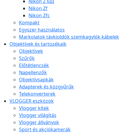
Nikon Z 6III
Nikon Zf
Nikon Zfc
Kompakt
Egyszer használatos
Markolatok távkioldók szemkagylók kábelek
Objektívek és tartozékaik
Objektívek
Szűrők
Előtétlencsék
Napellenzők
Objektívsapkák
Adapterek és közgyűrűk
Telekonverterek
VLOGGER eszközök
Vlogger kitek
Vlogger világítás
Vlogger állványok
Sport és akciókamerák