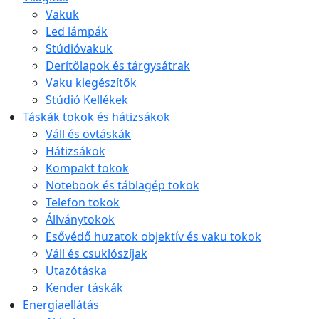
Vakuk
Led lámpák
Stúdióvakuk
Derítőlapok és tárgysátrak
Vaku kiegészítők
Stúdió Kellékek
Táskák tokok és hátizsákok
Váll és övtáskák
Hátizsákok
Kompakt tokok
Notebook és táblagép tokok
Telefon tokok
Állványtokok
Esővédő huzatok objektív és vaku tokok
Váll és csuklószíjak
Utazótáska
Kender táskák
Energiaellátás