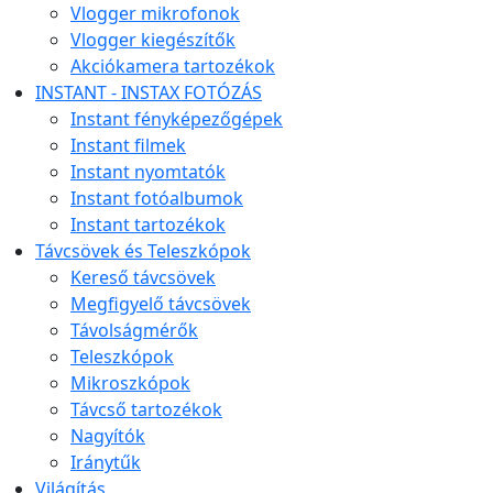
Vlogger mikrofonok
Vlogger kiegészítők
Akciókamera tartozékok
INSTANT - INSTAX FOTÓZÁS
Instant fényképezőgépek
Instant filmek
Instant nyomtatók
Instant fotóalbumok
Instant tartozékok
Távcsövek és Teleszkópok
Kereső távcsövek
Megfigyelő távcsövek
Távolságmérők
Teleszkópok
Mikroszkópok
Távcső tartozékok
Nagyítók
Iránytűk
Világítás