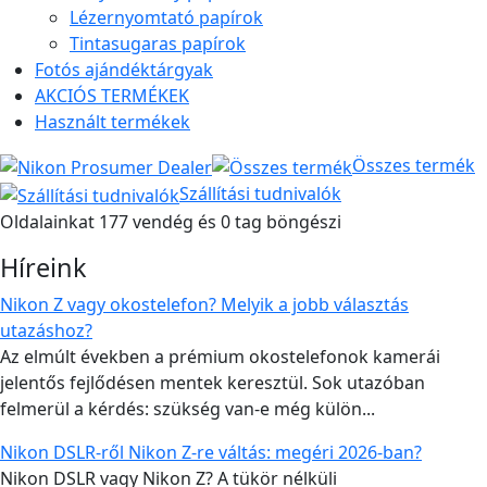
Lézernyomtató papírok
Tintasugaras papírok
Fotós ajándéktárgyak
AKCIÓS TERMÉKEK
Használt termékek
Összes termék
Szállítási tudnivalók
Oldalainkat 177 vendég és 0 tag böngészi
Híreink
Nikon Z vagy okostelefon? Melyik a jobb választás
utazáshoz?
Az elmúlt években a prémium okostelefonok kamerái
jelentős fejlődésen mentek keresztül. Sok utazóban
felmerül a kérdés: szükség van-e még külön...
Nikon DSLR-ről Nikon Z-re váltás: megéri 2026-ban?
Nikon DSLR vagy Nikon Z? A tükör nélküli