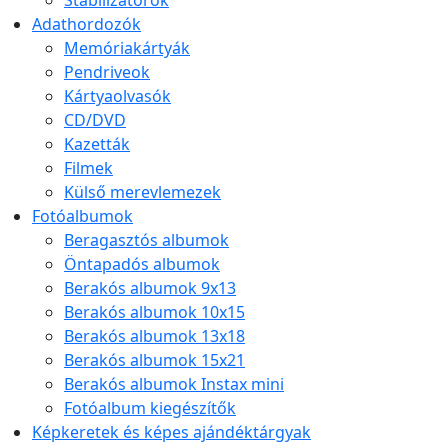
Stabilizátorok
Adathordozók
Memóriakártyák
Pendriveok
Kártyaolvasók
CD/DVD
Kazetták
Filmek
Külső merevlemezek
Fotóalbumok
Beragasztós albumok
Öntapadós albumok
Berakós albumok 9x13
Berakós albumok 10x15
Berakós albumok 13x18
Berakós albumok 15x21
Berakós albumok Instax mini
Fotóalbum kiegészítők
Képkeretek és képes ajándéktárgyak