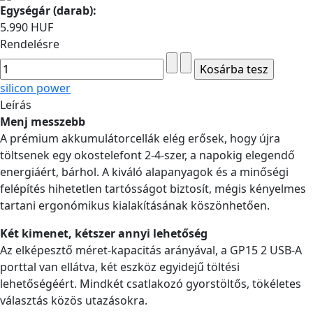
Egységár (darab):
5.990 HUF
Rendelésre
silicon power
Leírás
Menj messzebb
A prémium akkumulátorcellák elég erősek, hogy újra
töltsenek egy okostelefont 2-4-szer, a napokig elegendő
energiáért, bárhol. A kiváló alapanyagok és a minőségi
felépítés hihetetlen tartósságot biztosít, mégis kényelmes
tartani ergonómikus kialakításának köszönhetően.
Két kimenet, kétszer annyi lehetőség
Az elképesztő méret-kapacitás arányával, a GP15 2 USB-A
porttal van ellátva, két eszköz egyidejű töltési
lehetőségéért. Mindkét csatlakozó gyorstöltős, tökéletes
választás közös utazásokra.