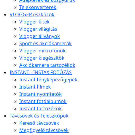
Adapterek és közgyűrűk
Telekonverterek
VLOGGER eszközök
Vlogger kitek
Vlogger világítás
Vlogger állványok
Sport és akciókamerák
Vlogger mikrofonok
Vlogger kiegészítők
Akciókamera tartozékok
INSTANT - INSTAX FOTÓZÁS
Instant fényképezőgépek
Instant filmek
Instant nyomtatók
Instant fotóalbumok
Instant tartozékok
Távcsövek és Teleszkópok
Kereső távcsövek
Megfigyelő távcsövek