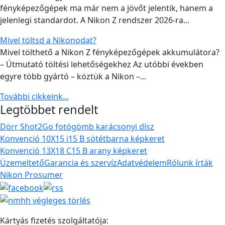
fényképezőgépek ma már nem a jövőt jelentik, hanem a
jelenlegi standardot. A Nikon Z rendszer 2026-ra...
Mivel töltsd a Nikonodat?
Mivel tölthető a Nikon Z fényképezőgépek akkumulátora?
– Útmutató töltési lehetőségekhez Az utóbbi években
egyre több gyártó – köztük a Nikon –...
További cikkeink...
Legtöbbet rendelt
Dörr Shot2Go fotógömb karácsonyi dísz
Konvenció 10X15 i15 B sötétbarna képkeret
Konvenció 13X18 C15 B arany képkeret
Üzemeltető
Garancia és szervíz
Adatvédelem
Rólunk írták
Nikon Prosumer
Kártyás fizetés szolgáltatója: