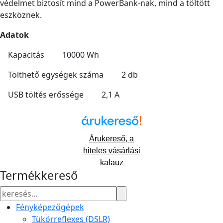
védelmet biztosít mind a PowerBank-nak, mind a töltött
eszköznek.
Adatok
Kapacitás 10000 Wh
Tölthető egységek száma 2 db
USB töltés erőssége 2,1 A
Árukereső, a
hiteles vásárlási
kalauz
Termékkereső
Fényképezőgépek
Tükörreflexes (DSLR)