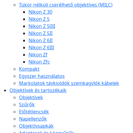
Tükör nélküli cserélhető objektíves (MILC)
Nikon Z 30
Nikon Z 5
Nikon Z 50II
Nikon Z 5II
Nikon Z 6II
Nikon Z 6III
Nikon Zf
Nikon Zfc
Kompakt
Egyszer használatos
Markolatok távkioldók szemkagylók kábelek
Objektívek és tartozékaik
Objektívek
Szűrők
Előtétlencsék
Napellenzők
Objektívsapkák