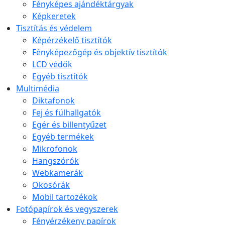
Fényképes ajándéktárgyak
Képkeretek
Tisztítás és védelem
Képérzékelő tisztítók
Fényképezőgép és objektív tisztítók
LCD védők
Egyéb tisztítók
Multimédia
Diktafonok
Fej és fülhallgatók
Egér és billentyűzet
Egyéb termékek
Mikrofonok
Hangszórók
Webkamerák
Okosórák
Mobil tartozékok
Fotópapírok és vegyszerek
Fényérzékeny papírok