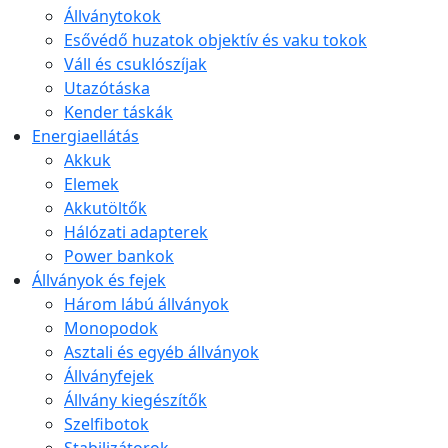
Állványtokok
Esővédő huzatok objektív és vaku tokok
Váll és csuklószíjak
Utazótáska
Kender táskák
Energiaellátás
Akkuk
Elemek
Akkutöltők
Hálózati adapterek
Power bankok
Állványok és fejek
Három lábú állványok
Monopodok
Asztali és egyéb állványok
Állványfejek
Állvány kiegészítők
Szelfibotok