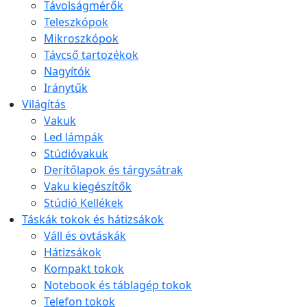
Távolságmérők
Teleszkópok
Mikroszkópok
Távcső tartozékok
Nagyítók
Iránytűk
Világítás
Vakuk
Led lámpák
Stúdióvakuk
Derítőlapok és tárgysátrak
Vaku kiegészítők
Stúdió Kellékek
Táskák tokok és hátizsákok
Váll és övtáskák
Hátizsákok
Kompakt tokok
Notebook és táblagép tokok
Telefon tokok