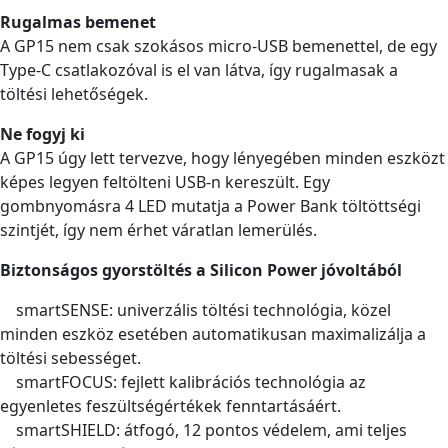
Rugalmas bemenet
A GP15 nem csak szokásos micro-USB bemenettel, de egy
Type-C csatlakozóval is el van látva, így rugalmasak a
töltési lehetőségek.
Ne fogyj ki
A GP15 úgy lett tervezve, hogy lényegében minden eszközt
képes legyen feltölteni USB-n kereszült. Egy
gombnyomásra 4 LED mutatja a Power Bank töltöttségi
szintjét, így nem érhet váratlan lemerülés.
Biztonságos gyorstöltés a Silicon Power jóvoltából
smartSENSE: univerzális töltési technológia, közel
minden eszköz esetében automatikusan maximalizálja a
töltési sebességet.
smartFOCUS: fejlett kalibrációs technológia az
egyenletes feszültségértékek fenntartásáért.
smartSHIELD: átfogó, 12 pontos védelem, ami teljes