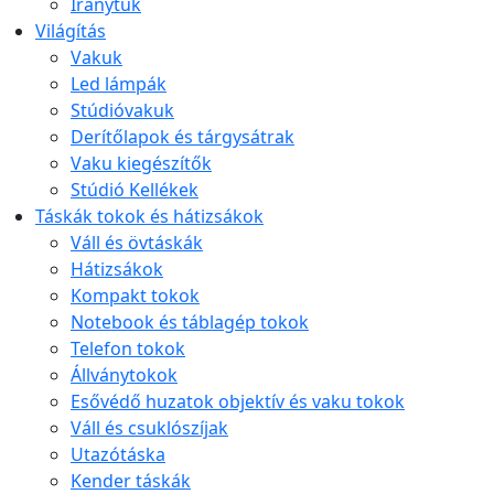
Iránytűk
Világítás
Vakuk
Led lámpák
Stúdióvakuk
Derítőlapok és tárgysátrak
Vaku kiegészítők
Stúdió Kellékek
Táskák tokok és hátizsákok
Váll és övtáskák
Hátizsákok
Kompakt tokok
Notebook és táblagép tokok
Telefon tokok
Állványtokok
Esővédő huzatok objektív és vaku tokok
Váll és csuklószíjak
Utazótáska
Kender táskák