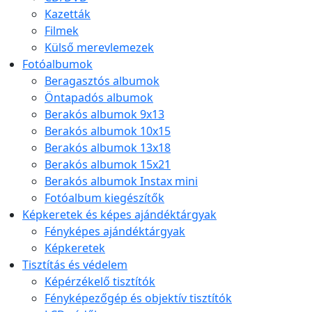
Kazetták
Filmek
Külső merevlemezek
Fotóalbumok
Beragasztós albumok
Öntapadós albumok
Berakós albumok 9x13
Berakós albumok 10x15
Berakós albumok 13x18
Berakós albumok 15x21
Berakós albumok Instax mini
Fotóalbum kiegészítők
Képkeretek és képes ajándéktárgyak
Fényképes ajándéktárgyak
Képkeretek
Tisztítás és védelem
Képérzékelő tisztítók
Fényképezőgép és objektív tisztítók