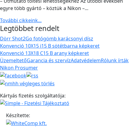
– Útmutató töltési lehetőségekhez Az utóbbi években
egyre több gyártó – köztük a Nikon –...
További cikkeink...
Legtöbbet rendelt
Dörr Shot2Go fotógömb karácsonyi dísz
Konvenció 10X15 i15 B sötétbarna képkeret
Konvenció 13X18 C15 B arany képkeret
Üzemeltető
Garancia és szervíz
Adatvédelem
Rólunk írták
Nikon Prosumer
Kártyás fizetés szolgáltatója:
Készítette: