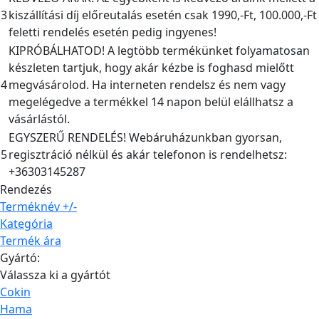
3
kiszállítási díj előreutalás esetén csak 1990,-Ft, 100.000,-Ft
feletti rendelés esetén pedig ingyenes!
KIPRÓBÁLHATOD! A legtöbb termékünket folyamatosan
készleten tartjuk, hogy akár kézbe is foghasd mielőtt
4
megvásárolod. Ha interneten rendelsz és nem vagy
megelégedve a termékkel 14 napon belül elállhatsz a
vásárlástól.
EGYSZERŰ RENDELÉS! Webáruházunkban gyorsan,
5
regisztráció nélkül és akár telefonon is rendelhetsz:
+36303145287
Rendezés
Terméknév +/-
Kategória
Termék ára
Gyártó:
Válassza ki a gyártót
Cokin
Hama