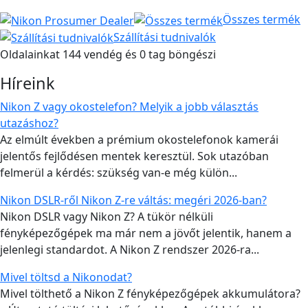
Összes termék
Szállítási tudnivalók
Oldalainkat 144 vendég és 0 tag böngészi
Híreink
Nikon Z vagy okostelefon? Melyik a jobb választás
utazáshoz?
Az elmúlt években a prémium okostelefonok kamerái
jelentős fejlődésen mentek keresztül. Sok utazóban
felmerül a kérdés: szükség van-e még külön...
Nikon DSLR-ről Nikon Z-re váltás: megéri 2026-ban?
Nikon DSLR vagy Nikon Z? A tükör nélküli
fényképezőgépek ma már nem a jövőt jelentik, hanem a
jelenlegi standardot. A Nikon Z rendszer 2026-ra...
Mivel töltsd a Nikonodat?
Mivel tölthető a Nikon Z fényképezőgépek akkumulátora?