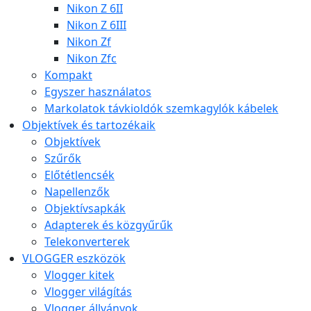
Nikon Z 6II
Nikon Z 6III
Nikon Zf
Nikon Zfc
Kompakt
Egyszer használatos
Markolatok távkioldók szemkagylók kábelek
Objektívek és tartozékaik
Objektívek
Szűrők
Előtétlencsék
Napellenzők
Objektívsapkák
Adapterek és közgyűrűk
Telekonverterek
VLOGGER eszközök
Vlogger kitek
Vlogger világítás
Vlogger állványok