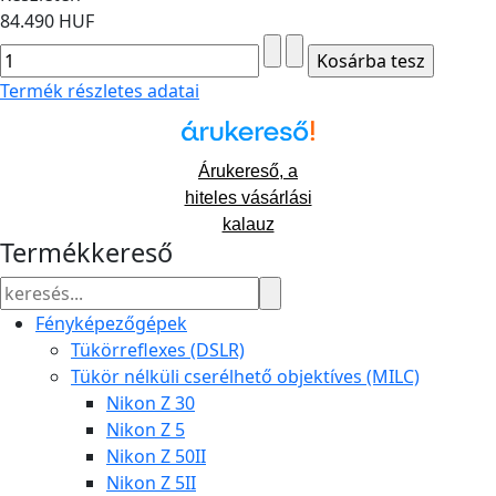
84.490 HUF
Termék részletes adatai
Árukereső, a
hiteles vásárlási
kalauz
Termékkereső
Fényképezőgépek
Tükörreflexes (DSLR)
Tükör nélküli cserélhető objektíves (MILC)
Nikon Z 30
Nikon Z 5
Nikon Z 50II
Nikon Z 5II