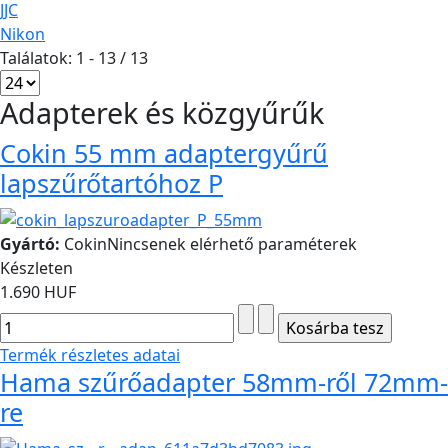
JJC
Nikon
Találatok: 1 - 13 / 13
Adapterek és közgyűrűk
Cokin 55 mm adaptergyűrű
lapszűrőtartóhoz P
Gyártó:
Cokin
Nincsenek elérhető paraméterek
Készleten
1.690 HUF
Termék részletes adatai
Hama szűrőadapter 58mm-ről 72mm-
re