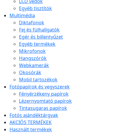
LCD védők
Egyéb tisztítók
Multimédia
Diktafonok
Fej és fülhallgatók
Egér és billentyűzet
Egyéb termékek
Mikrofonok
Hangszórók
Webkamerák
Okosórák
Mobil tartozékok
Fotópapírok és vegyszerek
Fényérzékeny papírok
Lézernyomtató papírok
Tintasugaras papírok
Fotós ajándéktárgyak
AKCIÓS TERMÉKEK
Használt termékek