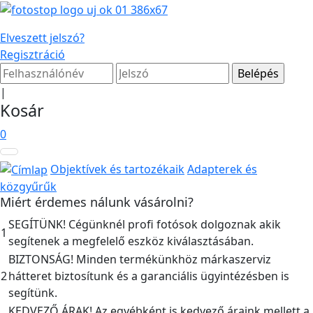
Elveszett jelszó?
Regisztráció
|
Kosár
0
Objektívek és tartozékaik
Adapterek és
közgyűrűk
Miért érdemes nálunk vásárolni?
SEGÍTÜNK! Cégünknél profi fotósok dolgoznak akik
1
segítenek a megfelelő eszköz kiválasztásában.
BIZTONSÁG! Minden termékünkhöz márkaszerviz
2
hátteret biztosítunk és a garanciális ügyintézésben is
segítünk.
KEDVEZŐ ÁRAK! Az egyébként is kedvező áraink mellett a