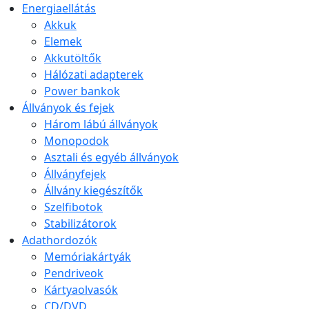
Energiaellátás
Akkuk
Elemek
Akkutöltők
Hálózati adapterek
Power bankok
Állványok és fejek
Három lábú állványok
Monopodok
Asztali és egyéb állványok
Állványfejek
Állvány kiegészítők
Szelfibotok
Stabilizátorok
Adathordozók
Memóriakártyák
Pendriveok
Kártyaolvasók
CD/DVD