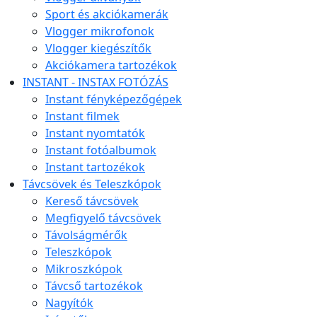
Sport és akciókamerák
Vlogger mikrofonok
Vlogger kiegészítők
Akciókamera tartozékok
INSTANT - INSTAX FOTÓZÁS
Instant fényképezőgépek
Instant filmek
Instant nyomtatók
Instant fotóalbumok
Instant tartozékok
Távcsövek és Teleszkópok
Kereső távcsövek
Megfigyelő távcsövek
Távolságmérők
Teleszkópok
Mikroszkópok
Távcső tartozékok
Nagyítók