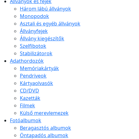
Állványok és fejek
Három lábú állványok
Monopodok
Asztali és egyéb állványok
Állványfejek
Állvány kiegészítők
Szelfibotok
Stabilizátorok
Adathordozók
Memóriakártyák
Pendriveok
Kártyaolvasók
CD/DVD
Kazetták
Filmek
Külső merevlemezek
Fotóalbumok
Beragasztós albumok
Öntapadós albumok