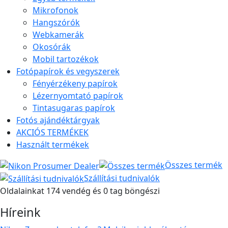
Mikrofonok
Hangszórók
Webkamerák
Okosórák
Mobil tartozékok
Fotópapírok és vegyszerek
Fényérzékeny papírok
Lézernyomtató papírok
Tintasugaras papírok
Fotós ajándéktárgyak
AKCIÓS TERMÉKEK
Használt termékek
Összes termék
Szállítási tudnivalók
Oldalainkat 174 vendég és 0 tag böngészi
Híreink