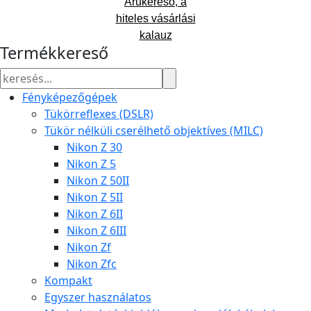
Árukereső, a
hiteles vásárlási
kalauz
Termékkereső
Fényképezőgépek
Tükörreflexes (DSLR)
Tükör nélküli cserélhető objektíves (MILC)
Nikon Z 30
Nikon Z 5
Nikon Z 50II
Nikon Z 5II
Nikon Z 6II
Nikon Z 6III
Nikon Zf
Nikon Zfc
Kompakt
Egyszer használatos