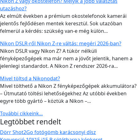
Nikon Z vagy okostelefon? Melyik a jobb választás
utazáshoz?
Az elmúlt években a prémium okostelefonok kamerái
jelentős fejlődésen mentek keresztül. Sok utazóban
felmerül a kérdés: szükség van-e még külön...
Nikon DSLR-ről Nikon Z-re váltás: megéri 2026-ban?
Nikon DSLR vagy Nikon Z? A tükör nélküli
fényképezőgépek ma már nem a jövőt jelentik, hanem a
jelenlegi standardot. A Nikon Z rendszer 2026-ra...
Mivel töltsd a Nikonodat?
Mivel tölthető a Nikon Z fényképezőgépek akkumulátora?
– Útmutató töltési lehetőségekhez Az utóbbi években
egyre több gyártó – köztük a Nikon –...
További cikkeink...
Legtöbbet rendelt
Dörr Shot2Go fotógömb karácsonyi dísz
Konvenció 10X15 i15 B sötétbarna képkeret