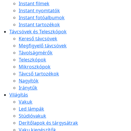
Instant filmek
Instant nyomtatók
Instant fotóalbumok
Instant tartozékok
Távcsövek és Teleszkópok
Kereső távcsövek
Megfigyelő távcsövek
Távolságmérők
Teleszkópok
Mikroszkópok
Távcső tartozékok
Nagyítók
Iránytűk
Világítás
Vakuk
Led lámpák
Stúdióvakuk
Derítőlapok és tárgysátrak
Vaku kiegészítők