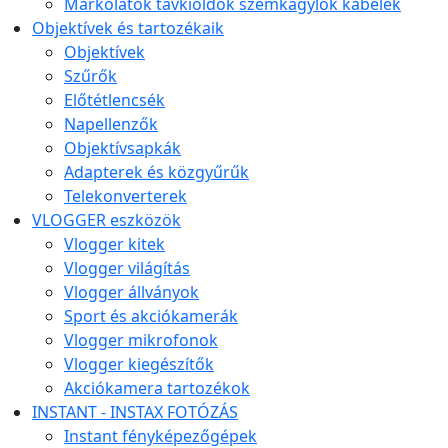
Markolatok távkioldók szemkagylók kábelek
Objektívek és tartozékaik
Objektívek
Szűrők
Előtétlencsék
Napellenzők
Objektívsapkák
Adapterek és közgyűrűk
Telekonverterek
VLOGGER eszközök
Vlogger kitek
Vlogger világítás
Vlogger állványok
Sport és akciókamerák
Vlogger mikrofonok
Vlogger kiegészítők
Akciókamera tartozékok
INSTANT - INSTAX FOTÓZÁS
Instant fényképezőgépek