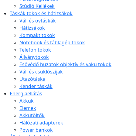
Stúdió Kellékek
Táskák tokok és hátizsákok
Váll és övtáskák
Hátizsákok
Kompakt tokok
Notebook és táblagép tokok
Telefon tokok
Állványtokok
Esővédő huzatok objektív és vaku tokok
Váll és csuklószíjak
Utazótáska
Kender táskák
Energiaellátás
Akkuk
Elemek
Akkutöltők
Hálózati adapterek
Power bankok