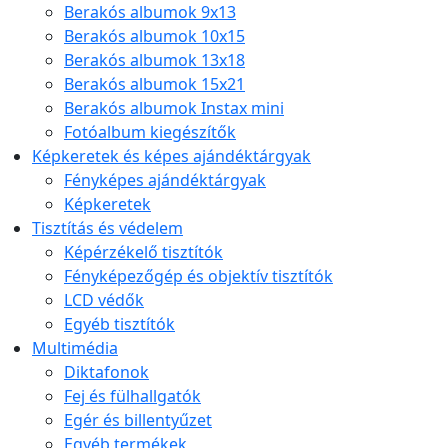
Berakós albumok 9x13
Berakós albumok 10x15
Berakós albumok 13x18
Berakós albumok 15x21
Berakós albumok Instax mini
Fotóalbum kiegészítők
Képkeretek és képes ajándéktárgyak
Fényképes ajándéktárgyak
Képkeretek
Tisztítás és védelem
Képérzékelő tisztítók
Fényképezőgép és objektív tisztítók
LCD védők
Egyéb tisztítók
Multimédia
Diktafonok
Fej és fülhallgatók
Egér és billentyűzet
Egyéb termékek