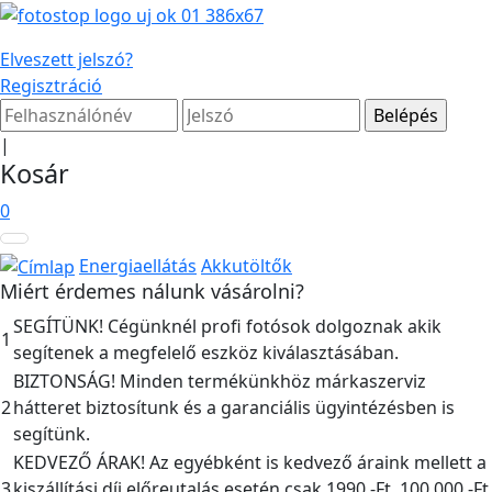
Elveszett jelszó?
Regisztráció
|
Kosár
0
Energiaellátás
Akkutöltők
Miért érdemes nálunk vásárolni?
SEGÍTÜNK! Cégünknél profi fotósok dolgoznak akik
1
segítenek a megfelelő eszköz kiválasztásában.
BIZTONSÁG! Minden termékünkhöz márkaszerviz
2
hátteret biztosítunk és a garanciális ügyintézésben is
segítünk.
KEDVEZŐ ÁRAK! Az egyébként is kedvező áraink mellett a
3
kiszállítási díj előreutalás esetén csak 1990,-Ft, 100.000,-Ft