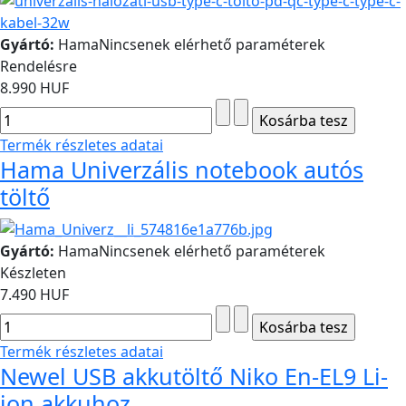
Gyártó:
Hama
Nincsenek elérhető paraméterek
Rendelésre
8.990 HUF
Termék részletes adatai
Hama Univerzális notebook autós
töltő
Gyártó:
Hama
Nincsenek elérhető paraméterek
Készleten
7.490 HUF
Termék részletes adatai
Newel USB akkutöltő Niko En-EL9 Li-
ion akkuhoz