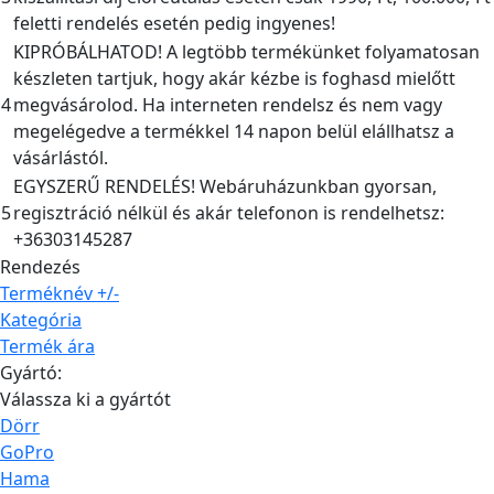
feletti rendelés esetén pedig ingyenes!
KIPRÓBÁLHATOD! A legtöbb termékünket folyamatosan
készleten tartjuk, hogy akár kézbe is foghasd mielőtt
4
megvásárolod. Ha interneten rendelsz és nem vagy
megelégedve a termékkel 14 napon belül elállhatsz a
vásárlástól.
EGYSZERŰ RENDELÉS! Webáruházunkban gyorsan,
5
regisztráció nélkül és akár telefonon is rendelhetsz:
+36303145287
Rendezés
Terméknév +/-
Kategória
Termék ára
Gyártó:
Válassza ki a gyártót
Dörr
GoPro
Hama