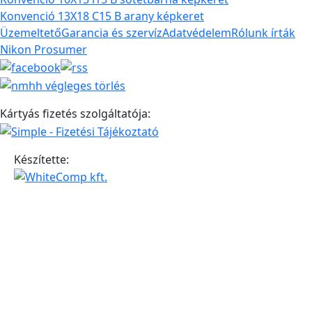
Konvenció 13X18 C15 B arany képkeret
Üzemeltető
Garancia és szervíz
Adatvédelem
Rólunk írták
Nikon Prosumer
Kártyás fizetés szolgáltatója:
Készítette: