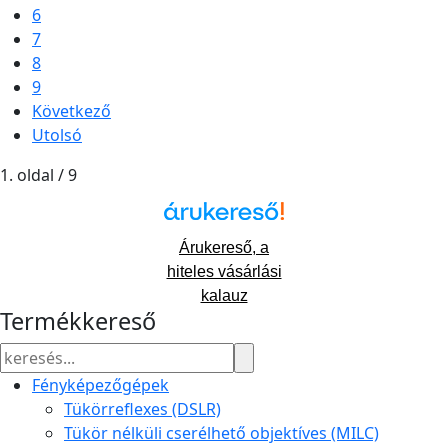
6
7
8
9
Következő
Utolsó
1. oldal / 9
Árukereső, a
hiteles vásárlási
kalauz
Termékkereső
Fényképezőgépek
Tükörreflexes (DSLR)
Tükör nélküli cserélhető objektíves (MILC)