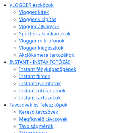
VLOGGER eszközök
Vlogger kitek
Vlogger világítás
Vlogger állványok
Sport és akciókamerák
Vlogger mikrofonok
Vlogger kiegészítők
Akciókamera tartozékok
INSTANT - INSTAX FOTÓZÁS
Instant fényképezőgépek
Instant filmek
Instant nyomtatók
Instant fotóalbumok
Instant tartozékok
Távcsövek és Teleszkópok
Kereső távcsövek
Megfigyelő távcsövek
Távolságmérők