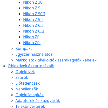
Nikon Z 30
Nikon Z 5
Nikon Z 50II
Nikon Z 5II
Nikon Z 6II
Nikon Z 6III
Nikon Zf
Nikon Zfc
Kompakt
Egyszer használatos
Markolatok távkioldók szemkagylók kábelek
Objektívek és tartozékaik
Objektívek
Szűrők
Előtétlencsék
Napellenzők
Objektívsapkák
Adapterek és közgyűrűk
Telekonverterek