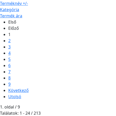
Terméknév +/-
Kategória
Termék ára
Első
Előző
1
2
3
4
5
6
7
8
9
Következő
Utolsó
1. oldal / 9
Találatok: 1 - 24 / 213