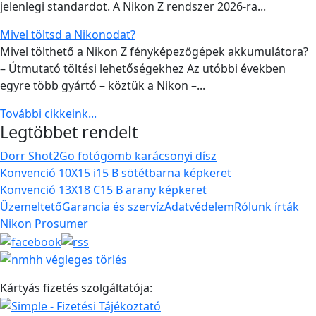
jelenlegi standardot. A Nikon Z rendszer 2026-ra...
Mivel töltsd a Nikonodat?
Mivel tölthető a Nikon Z fényképezőgépek akkumulátora?
– Útmutató töltési lehetőségekhez Az utóbbi években
egyre több gyártó – köztük a Nikon –...
További cikkeink...
Legtöbbet rendelt
Dörr Shot2Go fotógömb karácsonyi dísz
Konvenció 10X15 i15 B sötétbarna képkeret
Konvenció 13X18 C15 B arany képkeret
Üzemeltető
Garancia és szervíz
Adatvédelem
Rólunk írták
Nikon Prosumer
Kártyás fizetés szolgáltatója: