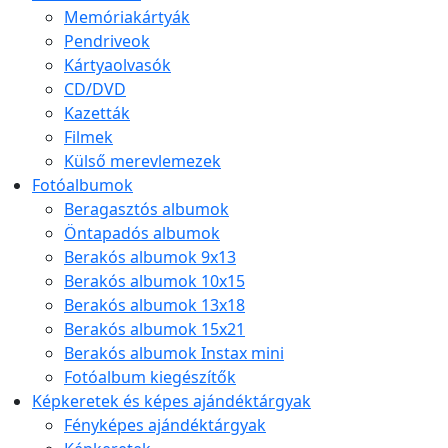
Memóriakártyák
Pendriveok
Kártyaolvasók
CD/DVD
Kazetták
Filmek
Külső merevlemezek
Fotóalbumok
Beragasztós albumok
Öntapadós albumok
Berakós albumok 9x13
Berakós albumok 10x15
Berakós albumok 13x18
Berakós albumok 15x21
Berakós albumok Instax mini
Fotóalbum kiegészítők
Képkeretek és képes ajándéktárgyak
Fényképes ajándéktárgyak