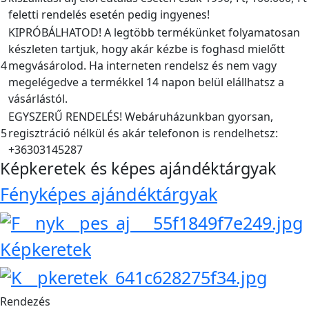
feletti rendelés esetén pedig ingyenes!
KIPRÓBÁLHATOD! A legtöbb termékünket folyamatosan
készleten tartjuk, hogy akár kézbe is foghasd mielőtt
4
megvásárolod. Ha interneten rendelsz és nem vagy
megelégedve a termékkel 14 napon belül elállhatsz a
vásárlástól.
EGYSZERŰ RENDELÉS! Webáruházunkban gyorsan,
5
regisztráció nélkül és akár telefonon is rendelhetsz:
+36303145287
Képkeretek és képes ajándéktárgyak
Fényképes ajándéktárgyak
Képkeretek
Rendezés