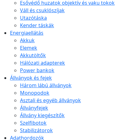
Esővédő huzatok objektív és vaku tokok
Váll és csuklószíjak
Utazótáska
Kender táskák
Energiaellátás
Akkuk
Elemek
Akkutöltők
Hálózati adapterek
Power bankok
Állványok és fejek
Három lábú állványok
Monopodok
Asztali és egyéb állványok
Állványfejek
Állvány kiegészítők
Szelfibotok
Stabilizátorok
Adathordozók