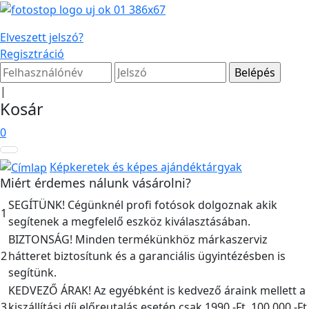
Elveszett jelszó?
Regisztráció
|
Kosár
0
Képkeretek és képes ajándéktárgyak
Miért érdemes nálunk vásárolni?
SEGÍTÜNK! Cégünknél profi fotósok dolgoznak akik
1
segítenek a megfelelő eszköz kiválasztásában.
BIZTONSÁG! Minden termékünkhöz márkaszerviz
2
hátteret biztosítunk és a garanciális ügyintézésben is
segítünk.
KEDVEZŐ ÁRAK! Az egyébként is kedvező áraink mellett a
3
kiszállítási díj előreutalás esetén csak 1990,-Ft, 100.000,-Ft