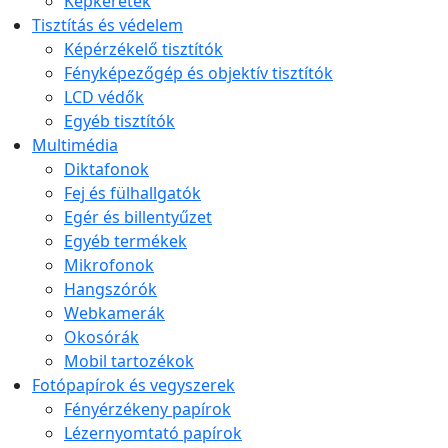
Képkeretek
Tisztítás és védelem
Képérzékelő tisztítók
Fényképezőgép és objektív tisztítók
LCD védők
Egyéb tisztítók
Multimédia
Diktafonok
Fej és fülhallgatók
Egér és billentyűzet
Egyéb termékek
Mikrofonok
Hangszórók
Webkamerák
Okosórák
Mobil tartozékok
Fotópapírok és vegyszerek
Fényérzékeny papírok
Lézernyomtató papírok