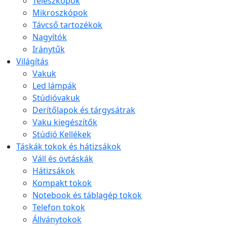
Teleszkópok
Mikroszkópok
Távcső tartozékok
Nagyítók
Iránytűk
Világítás
Vakuk
Led lámpák
Stúdióvakuk
Derítőlapok és tárgysátrak
Vaku kiegészítők
Stúdió Kellékek
Táskák tokok és hátizsákok
Váll és övtáskák
Hátizsákok
Kompakt tokok
Notebook és táblagép tokok
Telefon tokok
Állványtokok