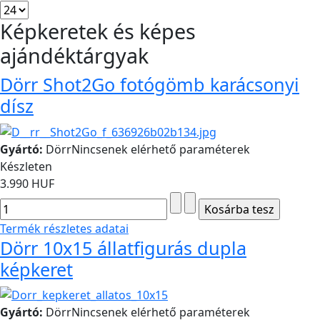
Képkeretek és képes
ajándéktárgyak
Dörr Shot2Go fotógömb karácsonyi
dísz
Gyártó:
Dörr
Nincsenek elérhető paraméterek
Készleten
3.990 HUF
Termék részletes adatai
Dörr 10x15 állatfigurás dupla
képkeret
Gyártó:
Dörr
Nincsenek elérhető paraméterek