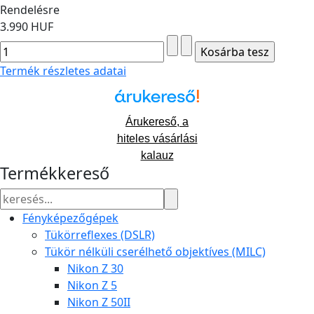
Rendelésre
3.990 HUF
Termék részletes adatai
Árukereső, a
hiteles vásárlási
kalauz
Termékkereső
Fényképezőgépek
Tükörreflexes (DSLR)
Tükör nélküli cserélhető objektíves (MILC)
Nikon Z 30
Nikon Z 5
Nikon Z 50II