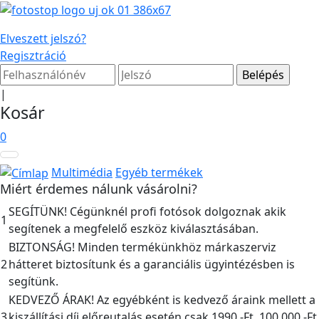
Elveszett jelszó?
Regisztráció
|
Kosár
0
Multimédia
Egyéb termékek
Miért érdemes nálunk vásárolni?
SEGÍTÜNK! Cégünknél profi fotósok dolgoznak akik
1
segítenek a megfelelő eszköz kiválasztásában.
BIZTONSÁG! Minden termékünkhöz márkaszerviz
2
hátteret biztosítunk és a garanciális ügyintézésben is
segítünk.
KEDVEZŐ ÁRAK! Az egyébként is kedvező áraink mellett a
3
kiszállítási díj előreutalás esetén csak 1990,-Ft, 100.000,-Ft