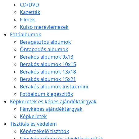
CD/DVD
Kazetták
Filmek
Külső merevlemezek
Fotóalbumok
Beragasztós albumok
Öntapadós albumok
Berakós albumok 9x13
Berakós albumok 10x15
Berakós albumok 13x18
Berakós albumok 15x21
Berakós albumok Instax mini
Fotóalbum kiegészítők
Képkeretek és képes ajándéktárgyak
Fényképes ajándéktárgyak
Képkeretek
Tisztítás és védelem
Képérzékelő tisztítók
Fényképezőgép és objektív tisztítók