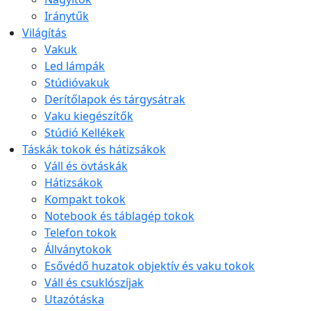
Iránytűk
Világítás
Vakuk
Led lámpák
Stúdióvakuk
Derítőlapok és tárgysátrak
Vaku kiegészítők
Stúdió Kellékek
Táskák tokok és hátizsákok
Váll és övtáskák
Hátizsákok
Kompakt tokok
Notebook és táblagép tokok
Telefon tokok
Állványtokok
Esővédő huzatok objektív és vaku tokok
Váll és csuklószíjak
Utazótáska