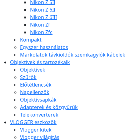
Nikon Z 5II
Nikon Z 6II
Nikon Z 6III
Nikon Zf
Nikon Zfc
Kompakt
Egyszer használatos
Markolatok távkioldók szemkagylók kábelek
Objektívek és tartozékaik
Objektívek
Szűrők
Előtétlencsék
Napellenzők
Objektívsapkák
Adapterek és közgyűrűk
Telekonverterek
VLOGGER eszközök
Vlogger kitek
Vlogger világítás