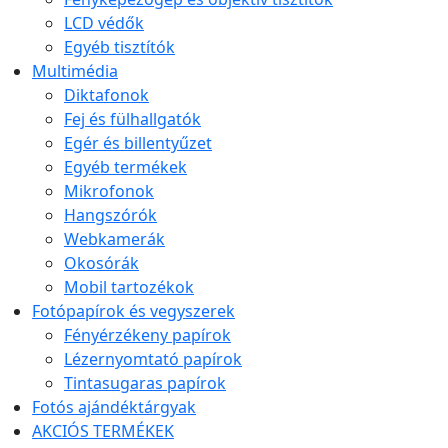
LCD védők
Egyéb tisztítók
Multimédia
Diktafonok
Fej és fülhallgatók
Egér és billentyűzet
Egyéb termékek
Mikrofonok
Hangszórók
Webkamerák
Okosórák
Mobil tartozékok
Fotópapírok és vegyszerek
Fényérzékeny papírok
Lézernyomtató papírok
Tintasugaras papírok
Fotós ajándéktárgyak
AKCIÓS TERMÉKEK