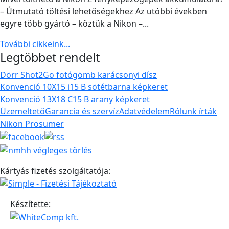
– Útmutató töltési lehetőségekhez Az utóbbi években
egyre több gyártó – köztük a Nikon –...
További cikkeink...
Legtöbbet rendelt
Dörr Shot2Go fotógömb karácsonyi dísz
Konvenció 10X15 i15 B sötétbarna képkeret
Konvenció 13X18 C15 B arany képkeret
Üzemeltető
Garancia és szervíz
Adatvédelem
Rólunk írták
Nikon Prosumer
Kártyás fizetés szolgáltatója:
Készítette: