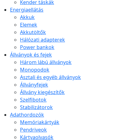
Kender táskák
Energiaellátás
Akkuk
Elemek
Akkutöltők
Hálózati adapterek
Power bankok
Állványok és fejek
Három lábú állványok
Monopodok
Asztali és egyéb állványok
Állványfejek
Állvány kiegészítők
Szelfibotok
Stabilizátorok
Adathordozók
Memóriakártyák
Pendriveok
Kártyaolvasók