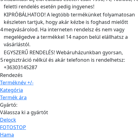
feletti rendelés esetén pedig ingyenes!
KIPRÓBÁLHATOD! A legtöbb termékünket folyamatosan
készleten tartjuk, hogy akár kézbe is foghasd mielőtt
4
megvásárolod. Ha interneten rendelsz és nem vagy
megelégedve a termékkel 14 napon belül elállhatsz a
vásárlástól.
EGYSZERŰ RENDELÉS! Webáruházunkban gyorsan,
5
regisztráció nélkül és akár telefonon is rendelhetsz:
+36303145287
Rendezés
Terméknév +/-
Kategória
Termék ára
Gyártó:
Válassza ki a gyártót
Delock
FOTOSTOP
Hama