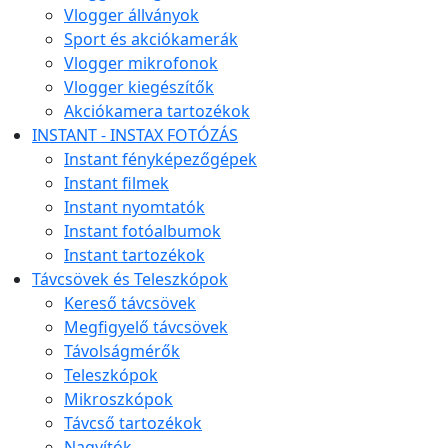
Vlogger állványok
Sport és akciókamerák
Vlogger mikrofonok
Vlogger kiegészítők
Akciókamera tartozékok
INSTANT - INSTAX FOTÓZÁS
Instant fényképezőgépek
Instant filmek
Instant nyomtatók
Instant fotóalbumok
Instant tartozékok
Távcsövek és Teleszkópok
Kereső távcsövek
Megfigyelő távcsövek
Távolságmérők
Teleszkópok
Mikroszkópok
Távcső tartozékok
Nagyítók