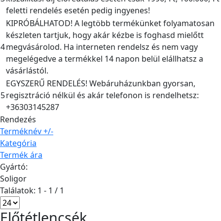
feletti rendelés esetén pedig ingyenes!
KIPRÓBÁLHATOD! A legtöbb termékünket folyamatosan
készleten tartjuk, hogy akár kézbe is foghasd mielőtt
4
megvásárolod. Ha interneten rendelsz és nem vagy
megelégedve a termékkel 14 napon belül elállhatsz a
vásárlástól.
EGYSZERŰ RENDELÉS! Webáruházunkban gyorsan,
5
regisztráció nélkül és akár telefonon is rendelhetsz:
+36303145287
Rendezés
Terméknév +/-
Kategória
Termék ára
Gyártó:
Soligor
Találatok: 1 - 1 / 1
Előtétlencsék