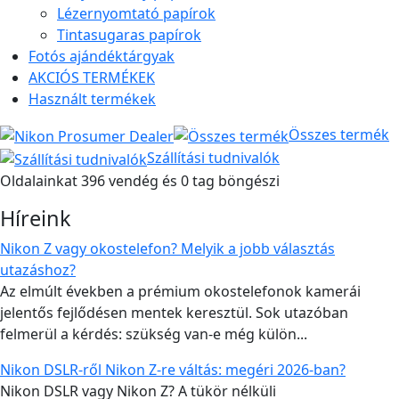
Lézernyomtató papírok
Tintasugaras papírok
Fotós ajándéktárgyak
AKCIÓS TERMÉKEK
Használt termékek
Összes termék
Szállítási tudnivalók
Oldalainkat 396 vendég és 0 tag böngészi
Híreink
Nikon Z vagy okostelefon? Melyik a jobb választás
utazáshoz?
Az elmúlt években a prémium okostelefonok kamerái
jelentős fejlődésen mentek keresztül. Sok utazóban
felmerül a kérdés: szükség van-e még külön...
Nikon DSLR-ről Nikon Z-re váltás: megéri 2026-ban?
Nikon DSLR vagy Nikon Z? A tükör nélküli