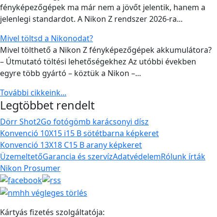
fényképezőgépek ma már nem a jövőt jelentik, hanem a
jelenlegi standardot. A Nikon Z rendszer 2026-ra...
Mivel töltsd a Nikonodat?
Mivel tölthető a Nikon Z fényképezőgépek akkumulátora?
– Útmutató töltési lehetőségekhez Az utóbbi években
egyre több gyártó – köztük a Nikon –...
További cikkeink...
Legtöbbet rendelt
Dörr Shot2Go fotógömb karácsonyi dísz
Konvenció 10X15 i15 B sötétbarna képkeret
Konvenció 13X18 C15 B arany képkeret
Üzemeltető
Garancia és szervíz
Adatvédelem
Rólunk írták
Nikon Prosumer
Kártyás fizetés szolgáltatója: