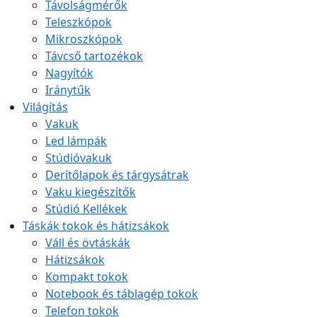
Távolságmérők
Teleszkópok
Mikroszkópok
Távcső tartozékok
Nagyítók
Iránytűk
Világítás
Vakuk
Led lámpák
Stúdióvakuk
Derítőlapok és tárgysátrak
Vaku kiegészítők
Stúdió Kellékek
Táskák tokok és hátizsákok
Váll és övtáskák
Hátizsákok
Kompakt tokok
Notebook és táblagép tokok
Telefon tokok