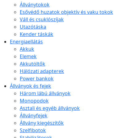
Állványtokok
Esővédő huzatok objektív és vaku tokok
Váll és csuklószíjak
Utazótáska
Kender táskák
Energiaellátás
Akkuk
Elemek
Akkutöltők
Hálózati adapterek
Power bankok
Állványok és fejek
Három lábú állványok
Monopodok
Asztali és egyéb állványok
Állványfejek
Állvány kiegészítők
Szelfibotok
Stabilizátorok