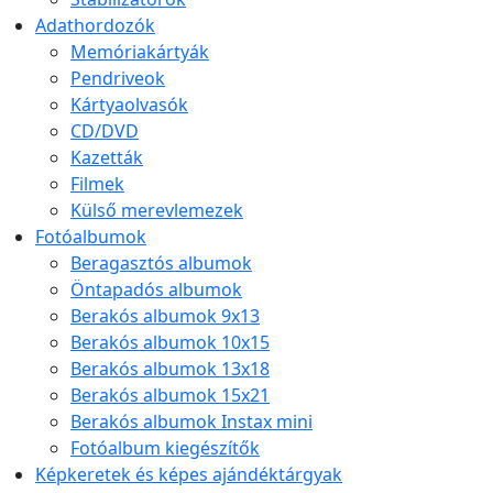
Adathordozók
Memóriakártyák
Pendriveok
Kártyaolvasók
CD/DVD
Kazetták
Filmek
Külső merevlemezek
Fotóalbumok
Beragasztós albumok
Öntapadós albumok
Berakós albumok 9x13
Berakós albumok 10x15
Berakós albumok 13x18
Berakós albumok 15x21
Berakós albumok Instax mini
Fotóalbum kiegészítők
Képkeretek és képes ajándéktárgyak