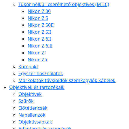
Tükör nélküli cserélhető objektíves (MILC)
Nikon Z 30
Nikon Z 5
Nikon Z 50II
Nikon Z 5II
Nikon Z 6II
Nikon Z 6III
Nikon Zf
Nikon Zfc
Kompakt
Egyszer használatos
Markolatok távkioldók szemkagylók kábelek
Objektívek és tartozékaik
Objektívek
Szűrők
Előtétlencsék
Napellenzők
Objektívsapkák
Adapterek és közgyűrűk