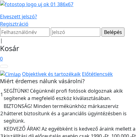
Elveszett jelszó?
Regisztráció
|
Kosár
0
Objektívek és tartozékaik
Előtétlencsék
Miért érdemes nálunk vásárolni?
SEGÍTÜNK! Cégünknél profi fotósok dolgoznak akik
1
segítenek a megfelelő eszköz kiválasztásában.
BIZTONSÁG! Minden termékünkhöz márkaszerviz
2
hátteret biztosítunk és a garanciális ügyintézésben is
segítünk.
KEDVEZŐ ÁRAK! Az egyébként is kedvező áraink mellett a
3
kiszállítási díj előreutalás esetén csak 1990,-Ft, 100.000,-Ft