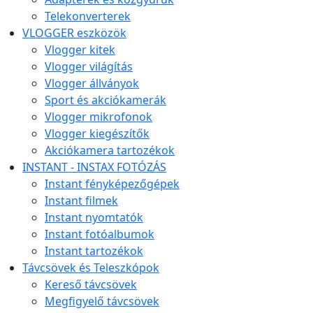
Telekonverterek
VLOGGER eszközök
Vlogger kitek
Vlogger világítás
Vlogger állványok
Sport és akciókamerák
Vlogger mikrofonok
Vlogger kiegészítők
Akciókamera tartozékok
INSTANT - INSTAX FOTÓZÁS
Instant fényképezőgépek
Instant filmek
Instant nyomtatók
Instant fotóalbumok
Instant tartozékok
Távcsövek és Teleszkópok
Kereső távcsövek
Megfigyelő távcsövek