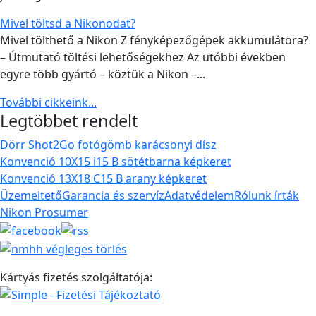
Mivel töltsd a Nikonodat?
Mivel tölthető a Nikon Z fényképezőgépek akkumulátora?
– Útmutató töltési lehetőségekhez Az utóbbi években
egyre több gyártó – köztük a Nikon –...
További cikkeink...
Legtöbbet rendelt
Dörr Shot2Go fotógömb karácsonyi dísz
Konvenció 10X15 i15 B sötétbarna képkeret
Konvenció 13X18 C15 B arany képkeret
Üzemeltető
Garancia és szervíz
Adatvédelem
Rólunk írták
Nikon Prosumer
Kártyás fizetés szolgáltatója: