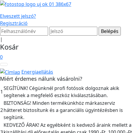
Elveszett jelszó?
Regisztráció
|
Kosár
0
Energiaellátás
Miért érdemes nálunk vásárolni?
SEGÍTÜNK! Cégünknél profi fotósok dolgoznak akik
1
segítenek a megfelelő eszköz kiválasztásában.
BIZTONSÁG! Minden termékünkhöz márkaszerviz
2
hátteret biztosítunk és a garanciális ügyintézésben is
segítünk.
KEDVEZŐ ÁRAK! Az egyébként is kedvező áraink mellett a
3
kiszállítási díj előreutalás esetén csak 1990,-Ft, 100.000,-Ft