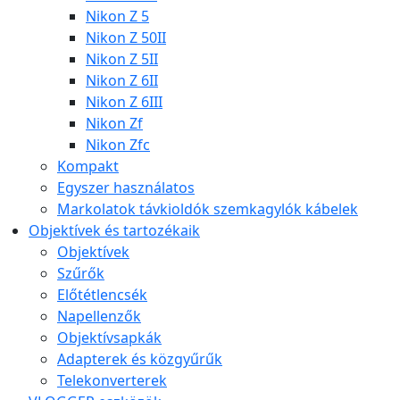
Nikon Z 5
Nikon Z 50II
Nikon Z 5II
Nikon Z 6II
Nikon Z 6III
Nikon Zf
Nikon Zfc
Kompakt
Egyszer használatos
Markolatok távkioldók szemkagylók kábelek
Objektívek és tartozékaik
Objektívek
Szűrők
Előtétlencsék
Napellenzők
Objektívsapkák
Adapterek és közgyűrűk
Telekonverterek