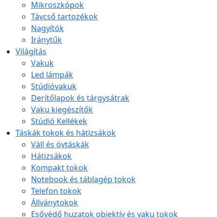
Mikroszkópok
Távcső tartozékok
Nagyítók
Iránytűk
Világítás
Vakuk
Led lámpák
Stúdióvakuk
Derítőlapok és tárgysátrak
Vaku kiegészítők
Stúdió Kellékek
Táskák tokok és hátizsákok
Váll és övtáskák
Hátizsákok
Kompakt tokok
Notebook és táblagép tokok
Telefon tokok
Állványtokok
Esővédő huzatok objektív és vaku tokok