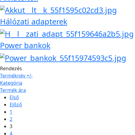
Hálózati adapterek
Power bankok
Rendezés
Terméknév +/-
Kategória
Termék ára
Első
Előző
1
2
3
4