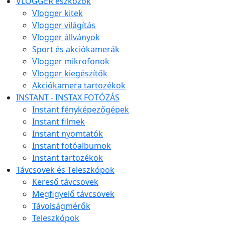
VLOGGER eszközök
Vlogger kitek
Vlogger világítás
Vlogger állványok
Sport és akciókamerák
Vlogger mikrofonok
Vlogger kiegészítők
Akciókamera tartozékok
INSTANT - INSTAX FOTÓZÁS
Instant fényképezőgépek
Instant filmek
Instant nyomtatók
Instant fotóalbumok
Instant tartozékok
Távcsövek és Teleszkópok
Kereső távcsövek
Megfigyelő távcsövek
Távolságmérők
Teleszkópok