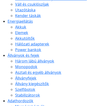
Váll és csuklószíjak
Utazótáska
Kender táskák
Energiaellátás
Akkuk
Elemek
Akkutöltők
Hálózati adapterek
Power bankok
Állványok és fejek
Három lábú állványok
Monopodok
Asztali és egyéb állványok
Állványfejek
Állvány kiegészítők
Szelfibotok
Stabilizátorok
Adathordozók