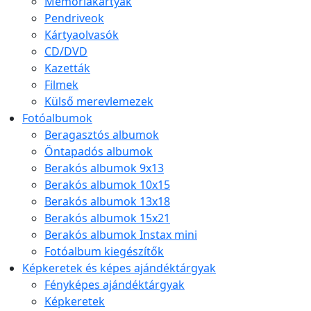
Memóriakártyák
Pendriveok
Kártyaolvasók
CD/DVD
Kazetták
Filmek
Külső merevlemezek
Fotóalbumok
Beragasztós albumok
Öntapadós albumok
Berakós albumok 9x13
Berakós albumok 10x15
Berakós albumok 13x18
Berakós albumok 15x21
Berakós albumok Instax mini
Fotóalbum kiegészítők
Képkeretek és képes ajándéktárgyak
Fényképes ajándéktárgyak
Képkeretek