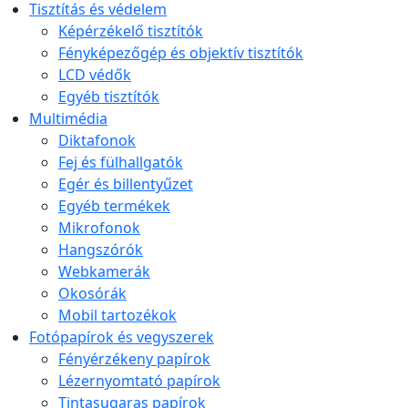
Tisztítás és védelem
Képérzékelő tisztítók
Fényképezőgép és objektív tisztítók
LCD védők
Egyéb tisztítók
Multimédia
Diktafonok
Fej és fülhallgatók
Egér és billentyűzet
Egyéb termékek
Mikrofonok
Hangszórók
Webkamerák
Okosórák
Mobil tartozékok
Fotópapírok és vegyszerek
Fényérzékeny papírok
Lézernyomtató papírok
Tintasugaras papírok