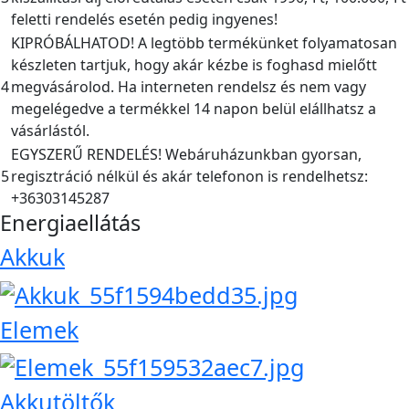
feletti rendelés esetén pedig ingyenes!
KIPRÓBÁLHATOD! A legtöbb termékünket folyamatosan
készleten tartjuk, hogy akár kézbe is foghasd mielőtt
4
megvásárolod. Ha interneten rendelsz és nem vagy
megelégedve a termékkel 14 napon belül elállhatsz a
vásárlástól.
EGYSZERŰ RENDELÉS! Webáruházunkban gyorsan,
5
regisztráció nélkül és akár telefonon is rendelhetsz:
+36303145287
Energiaellátás
Akkuk
Elemek
Akkutöltők