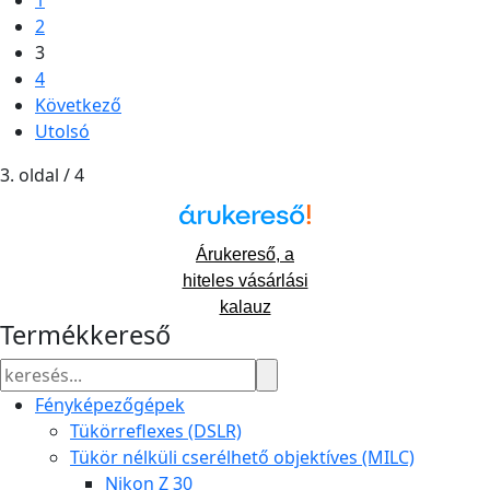
2
3
4
Következő
Utolsó
3. oldal / 4
Árukereső, a
hiteles vásárlási
kalauz
Termékkereső
Fényképezőgépek
Tükörreflexes (DSLR)
Tükör nélküli cserélhető objektíves (MILC)
Nikon Z 30