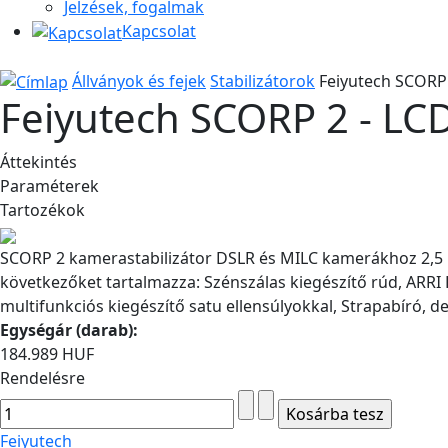
Jelzések, fogalmak
Kapcsolat
Állványok és fejek
Stabilizátorok
Feiyutech SCORP 2
Feiyutech SCORP 2 - LCD 
Áttekintés
Paraméterek
Tartozékok
SCORP 2 kamerastabilizátor DSLR és MILC kamerákhoz 2,5 kg
következőket tartalmazza: Szénszálas kiegészítő rúd, ARRI
multifunkciós kiegészítő satu ellensúlyokkal, Strapabíró,
Egységár (darab):
184.989 HUF
Rendelésre
Feiyutech