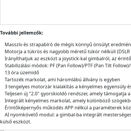
További jellemzők:
Masszív és strapabíró de mégis könnyű önsúlyt eredmény
Motorja a tükrös és nagyobb méretű tükör nélküli (DSLR 
Irányíthatjuk az eszközt a joystick-kal gimbalról, az érint
Stabilizálási módok: PF (Pan Follow)/PTF (Pan Tilt Follow)
13 óra üzemidő
Tartozék markolat, ami háromlábú állvány is egyben
3 tengelyes motorzár kialakítás a kényelmes egyensúly és
Teljesen új "2.0" gyorskioldó rendszer, amely támogatja a 
Integrált kényelmes markolat, amely különböző szögekben
Érintőképernyős működés APP nélkül a paraméterek közve
AI nyomkövető modul: a gimbal-ba integrált mesterséges in
külső eszközt.