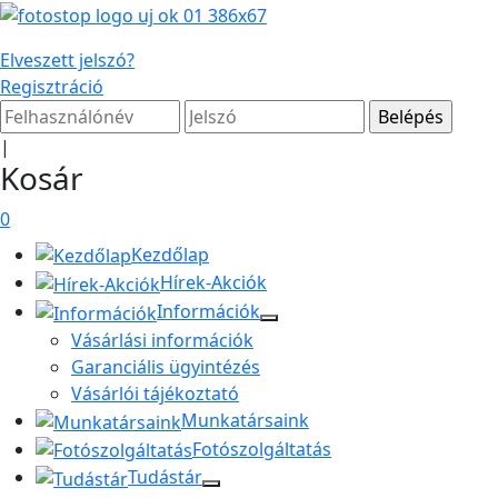
Elveszett jelszó?
Regisztráció
|
Kosár
0
Kezdőlap
Hírek-Akciók
Információk
Vásárlási információk
Garanciális ügyintézés
Vásárlói tájékoztató
Munkatársaink
Fotószolgáltatás
Tudástár