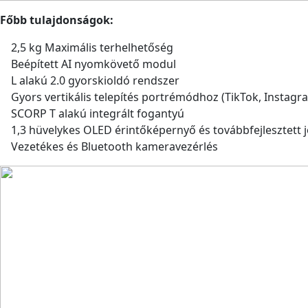
Főbb tulajdonságok:
2,5 kg Maximális terhelhetőség
Beépített AI nyomkövető modul
L alakú 2.0 gyorskioldó rendszer
Gyors vertikális telepítés portrémódhoz (TikTok, Instagr
SCORP T alakú integrált fogantyú
1,3 hüvelykes OLED érintőképernyő és továbbfejlesztett j
Vezetékes és Bluetooth kameravezérlés