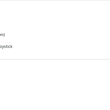
am)
oystick