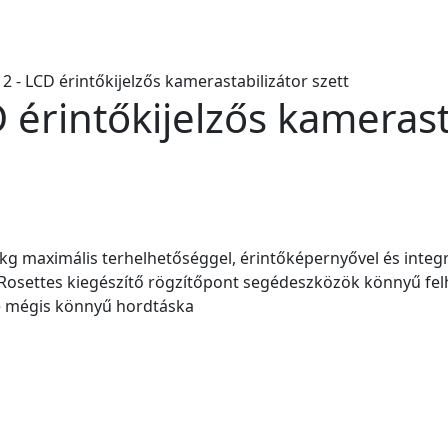
 - LCD érintőkijelzős kamerastabilizátor szett
érintőkijelzős kamerasta
 maximális terhelhetőséggel, érintőképernyővel és integrál
 Rosettes kiegészítő rögzítőpont segédeszközök könnyű fel
 de mégis könnyű hordtáska