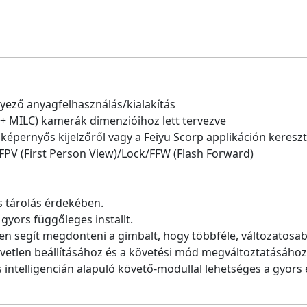
ező anyagfelhasználás/kialakítás
+ MILC) kamerák dimenzióihoz lett tervezve
őképernyős kijelzőről vagy a Feiyu Scorp applikáción kereszt
/FPV (First Person View)/Lock/FFW (Flash Forward)
 tárolás érdekében.
gyors függőleges installt.
 segít megdönteni a gimbalt, hogy többféle, változatosab
tlen beállításához és a követési mód megváltoztatásához
telligencián alapuló követő-modullal lehetséges a gyors é