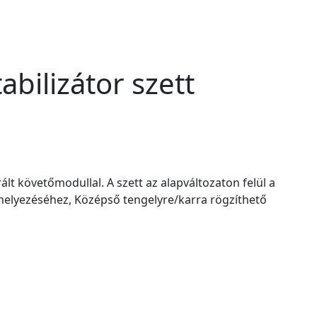
bilizátor szett
t követőmodullal. A szett az alapváltozaton felül a
helyezéséhez, Középső tengelyre/karra rögzíthető