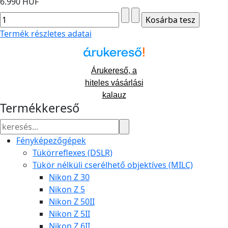
6.990 HUF
Termék részletes adatai
Árukereső, a
hiteles vásárlási
kalauz
Termékkereső
Fényképezőgépek
Tükörreflexes (DSLR)
Tükör nélküli cserélhető objektíves (MILC)
Nikon Z 30
Nikon Z 5
Nikon Z 50II
Nikon Z 5II
Nikon Z 6II