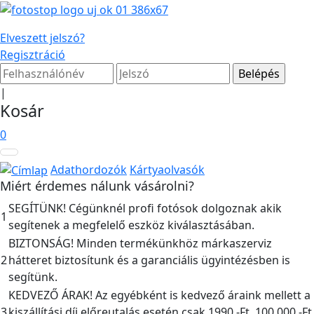
Elveszett jelszó?
Regisztráció
|
Kosár
0
Adathordozók
Kártyaolvasók
Miért érdemes nálunk vásárolni?
SEGÍTÜNK! Cégünknél profi fotósok dolgoznak akik
1
segítenek a megfelelő eszköz kiválasztásában.
BIZTONSÁG! Minden termékünkhöz márkaszerviz
2
hátteret biztosítunk és a garanciális ügyintézésben is
segítünk.
KEDVEZŐ ÁRAK! Az egyébként is kedvező áraink mellett a
3
kiszállítási díj előreutalás esetén csak 1990,-Ft, 100.000,-Ft