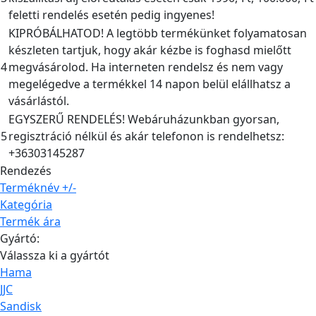
feletti rendelés esetén pedig ingyenes!
KIPRÓBÁLHATOD! A legtöbb termékünket folyamatosan
készleten tartjuk, hogy akár kézbe is foghasd mielőtt
4
megvásárolod. Ha interneten rendelsz és nem vagy
megelégedve a termékkel 14 napon belül elállhatsz a
vásárlástól.
EGYSZERŰ RENDELÉS! Webáruházunkban gyorsan,
5
regisztráció nélkül és akár telefonon is rendelhetsz:
+36303145287
Rendezés
Terméknév +/-
Kategória
Termék ára
Gyártó:
Válassza ki a gyártót
Hama
JJC
Sandisk