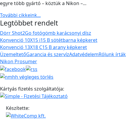
egyre több gyártó – köztük a Nikon –...
További cikkeink...
Legtöbbet rendelt
Dörr Shot2Go fotógömb karácsonyi dísz
Konvenció 10X15 i15 B sötétbarna képkeret
Konvenció 13X18 C15 B arany képkeret
Üzemeltető
Garancia és szervíz
Adatvédelem
Rólunk írták
Nikon Prosumer
Kártyás fizetés szolgáltatója:
Készítette: