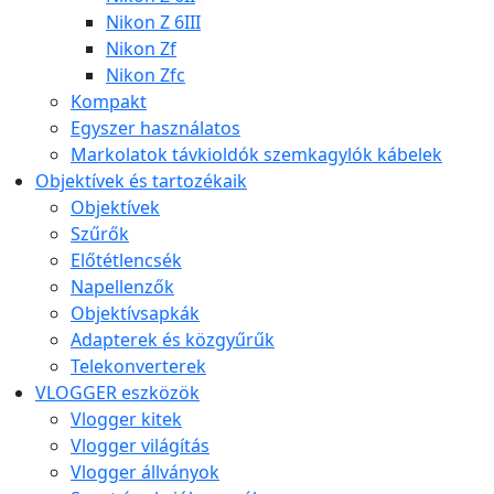
Nikon Z 6III
Nikon Zf
Nikon Zfc
Kompakt
Egyszer használatos
Markolatok távkioldók szemkagylók kábelek
Objektívek és tartozékaik
Objektívek
Szűrők
Előtétlencsék
Napellenzők
Objektívsapkák
Adapterek és közgyűrűk
Telekonverterek
VLOGGER eszközök
Vlogger kitek
Vlogger világítás
Vlogger állványok