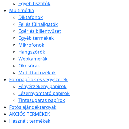
Egyéb tisztítók
Multimédia
Diktafonok
Fej és fülhallgatók
Egér és billentyűzet
Egyéb termékek
Mikrofonok
Hangszórók
Webkamerák
Okosórák
Mobil tartozékok
Fotópapírok és vegyszerek
Fényérzékeny papírok
Lézernyomtató papírok
Tintasugaras papírok
Fotós ajándéktárgyak
AKCIÓS TERMÉKEK
Használt termékek