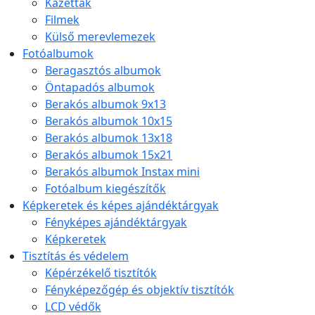
Kazetták
Filmek
Külső merevlemezek
Fotóalbumok
Beragasztós albumok
Öntapadós albumok
Berakós albumok 9x13
Berakós albumok 10x15
Berakós albumok 13x18
Berakós albumok 15x21
Berakós albumok Instax mini
Fotóalbum kiegészítők
Képkeretek és képes ajándéktárgyak
Fényképes ajándéktárgyak
Képkeretek
Tisztítás és védelem
Képérzékelő tisztítók
Fényképezőgép és objektív tisztítók
LCD védők