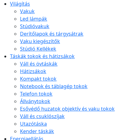
Világítás
Vakuk
Led lámpák
Stúdióvakuk
Derítőlapok és tárgysátrak
Vaku kiegészítők
Stúdió Kellékek
Táskák tokok és hátizsákok
Váll és övtáskák
Hátizsákok
Kompakt tokok
Notebook és táblagép tokok
Telefon tokok
Állványtokok
Esővédő huzatok objektív és vaku tokok
Váll és csuklószíjak
Utazótáska
Kender táskák
Energiaellátás