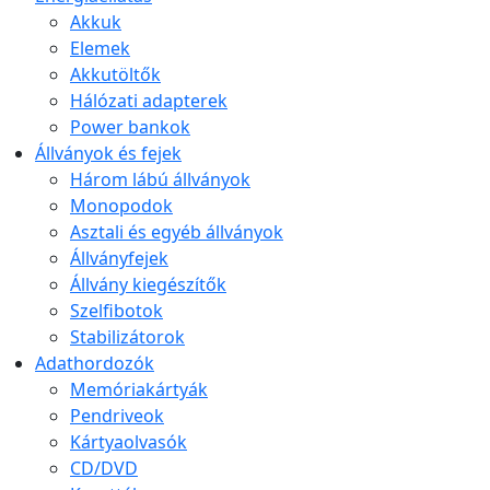
Akkuk
Elemek
Akkutöltők
Hálózati adapterek
Power bankok
Állványok és fejek
Három lábú állványok
Monopodok
Asztali és egyéb állványok
Állványfejek
Állvány kiegészítők
Szelfibotok
Stabilizátorok
Adathordozók
Memóriakártyák
Pendriveok
Kártyaolvasók
CD/DVD