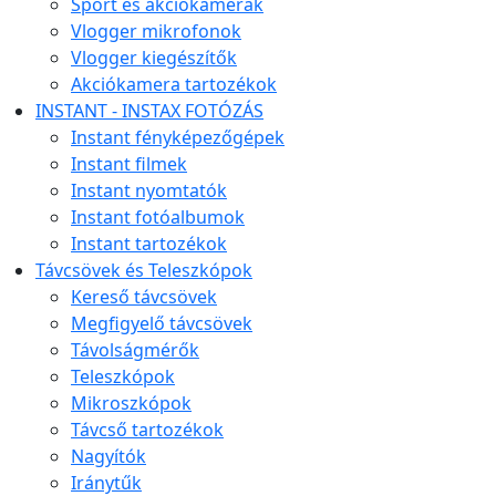
Sport és akciókamerák
Vlogger mikrofonok
Vlogger kiegészítők
Akciókamera tartozékok
INSTANT - INSTAX FOTÓZÁS
Instant fényképezőgépek
Instant filmek
Instant nyomtatók
Instant fotóalbumok
Instant tartozékok
Távcsövek és Teleszkópok
Kereső távcsövek
Megfigyelő távcsövek
Távolságmérők
Teleszkópok
Mikroszkópok
Távcső tartozékok
Nagyítók
Iránytűk