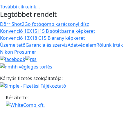
További cikkeink...
Legtöbbet rendelt
Dörr Shot2Go fotógömb karácsonyi dísz
Konvenció 10X15 i15 B sötétbarna képkeret
Konvenció 13X18 C15 B arany képkeret
Üzemeltető
Garancia és szervíz
Adatvédelem
Rólunk írták
Nikon Prosumer
Kártyás fizetés szolgáltatója:
Készítette: