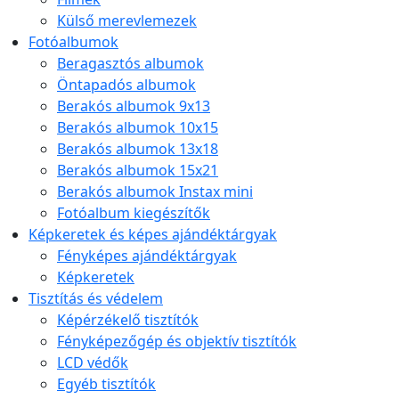
Külső merevlemezek
Fotóalbumok
Beragasztós albumok
Öntapadós albumok
Berakós albumok 9x13
Berakós albumok 10x15
Berakós albumok 13x18
Berakós albumok 15x21
Berakós albumok Instax mini
Fotóalbum kiegészítők
Képkeretek és képes ajándéktárgyak
Fényképes ajándéktárgyak
Képkeretek
Tisztítás és védelem
Képérzékelő tisztítók
Fényképezőgép és objektív tisztítók
LCD védők
Egyéb tisztítók