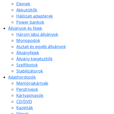
Elemek
Akkutöltők
Hálózati adapterek
Power bankok
Állványok és fejek
Három lábú állványok
Monopodok
Asztali és egyéb állványok
Állványfejek
Állvány kiegészítők
Szelfibotok
Stabilizátorok
Adathordozók
Memóriakártyák
Pendriveok
Kártyaolvasók
CD/DVD
Kazetták
Filmek