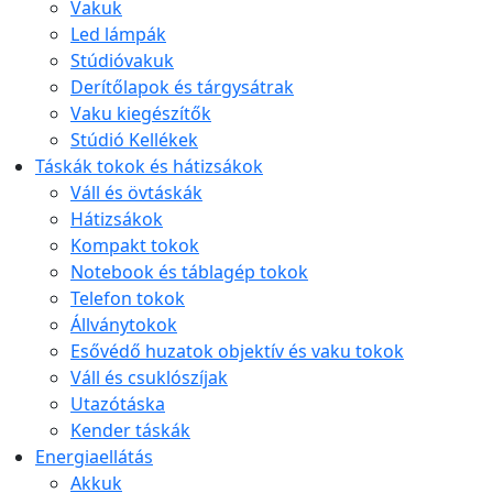
Vakuk
Led lámpák
Stúdióvakuk
Derítőlapok és tárgysátrak
Vaku kiegészítők
Stúdió Kellékek
Táskák tokok és hátizsákok
Váll és övtáskák
Hátizsákok
Kompakt tokok
Notebook és táblagép tokok
Telefon tokok
Állványtokok
Esővédő huzatok objektív és vaku tokok
Váll és csuklószíjak
Utazótáska
Kender táskák
Energiaellátás
Akkuk