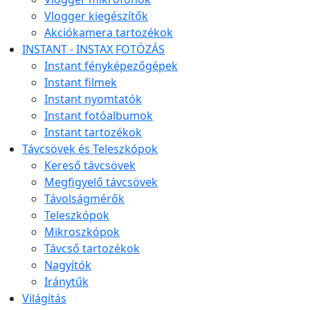
Vlogger kiegészítők
Akciókamera tartozékok
INSTANT - INSTAX FOTÓZÁS
Instant fényképezőgépek
Instant filmek
Instant nyomtatók
Instant fotóalbumok
Instant tartozékok
Távcsövek és Teleszkópok
Kereső távcsövek
Megfigyelő távcsövek
Távolságmérők
Teleszkópok
Mikroszkópok
Távcső tartozékok
Nagyítók
Iránytűk
Világítás