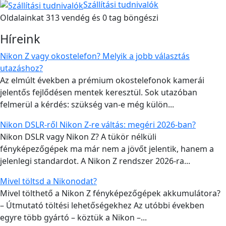
Szállítási tudnivalók
Oldalainkat 313 vendég és 0 tag böngészi
Híreink
Nikon Z vagy okostelefon? Melyik a jobb választás
utazáshoz?
Az elmúlt években a prémium okostelefonok kamerái
jelentős fejlődésen mentek keresztül. Sok utazóban
felmerül a kérdés: szükség van-e még külön...
Nikon DSLR-ről Nikon Z-re váltás: megéri 2026-ban?
Nikon DSLR vagy Nikon Z? A tükör nélküli
fényképezőgépek ma már nem a jövőt jelentik, hanem a
jelenlegi standardot. A Nikon Z rendszer 2026-ra...
Mivel töltsd a Nikonodat?
Mivel tölthető a Nikon Z fényképezőgépek akkumulátora?
– Útmutató töltési lehetőségekhez Az utóbbi években
egyre több gyártó – köztük a Nikon –...