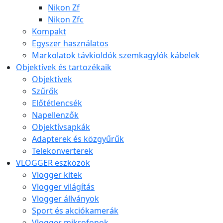
Nikon Zf
Nikon Zfc
Kompakt
Egyszer használatos
Markolatok távkioldók szemkagylók kábelek
Objektívek és tartozékaik
Objektívek
Szűrők
Előtétlencsék
Napellenzők
Objektívsapkák
Adapterek és közgyűrűk
Telekonverterek
VLOGGER eszközök
Vlogger kitek
Vlogger világítás
Vlogger állványok
Sport és akciókamerák
Vlogger mikrofonok