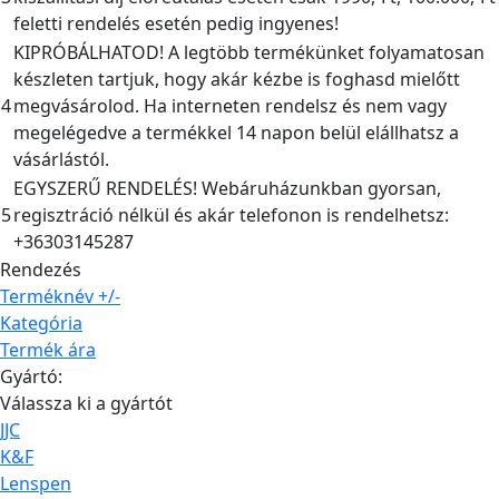
feletti rendelés esetén pedig ingyenes!
KIPRÓBÁLHATOD! A legtöbb termékünket folyamatosan
készleten tartjuk, hogy akár kézbe is foghasd mielőtt
4
megvásárolod. Ha interneten rendelsz és nem vagy
megelégedve a termékkel 14 napon belül elállhatsz a
vásárlástól.
EGYSZERŰ RENDELÉS! Webáruházunkban gyorsan,
5
regisztráció nélkül és akár telefonon is rendelhetsz:
+36303145287
Rendezés
Terméknév +/-
Kategória
Termék ára
Gyártó:
Válassza ki a gyártót
JJC
K&F
Lenspen