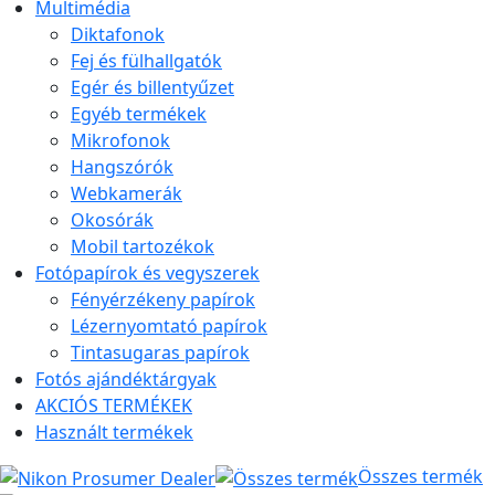
Multimédia
Diktafonok
Fej és fülhallgatók
Egér és billentyűzet
Egyéb termékek
Mikrofonok
Hangszórók
Webkamerák
Okosórák
Mobil tartozékok
Fotópapírok és vegyszerek
Fényérzékeny papírok
Lézernyomtató papírok
Tintasugaras papírok
Fotós ajándéktárgyak
AKCIÓS TERMÉKEK
Használt termékek
Összes termék