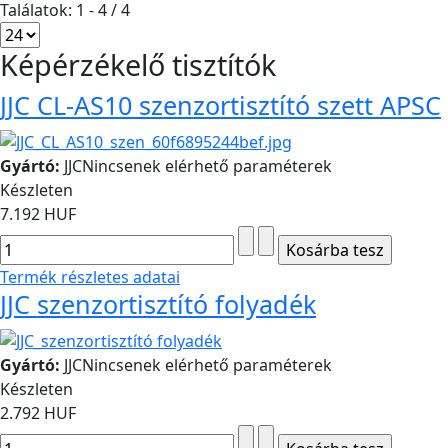
Találatok: 1 - 4 / 4
Képérzékelő tisztítók
JJC CL-AS10 szenzortisztító szett APSC
Gyártó:
JJC
Nincsenek elérhető paraméterek
Készleten
7.192 HUF
Termék részletes adatai
JJC szenzortisztító folyadék
Gyártó:
JJC
Nincsenek elérhető paraméterek
Készleten
2.792 HUF