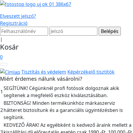
Elveszett jelszó?
Regisztráció
|
Kosár
0
Tisztítás és védelem
Képérzékelő tisztítók
Miért érdemes nálunk vásárolni?
SEGÍTÜNK! Cégünknél profi fotósok dolgoznak akik
1
segítenek a megfelelő eszköz kiválasztásában.
BIZTONSÁG! Minden termékünkhöz márkaszerviz
2
hátteret biztosítunk és a garanciális ügyintézésben is
segítünk.
KEDVEZŐ ÁRAK! Az egyébként is kedvező áraink mellett a
3
kiszállítási díj előreutalás esetén csak 1990,-Ft, 100.000,-Ft