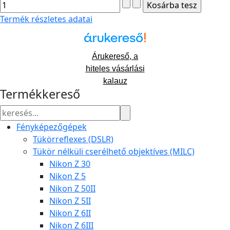
Termék részletes adatai
Árukereső, a
hiteles vásárlási
kalauz
Termékkereső
Fényképezőgépek
Tükörreflexes (DSLR)
Tükör nélküli cserélhető objektíves (MILC)
Nikon Z 30
Nikon Z 5
Nikon Z 50II
Nikon Z 5II
Nikon Z 6II
Nikon Z 6III