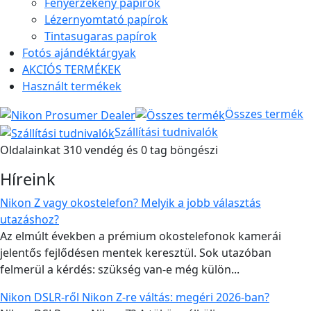
Fényérzékeny papírok
Lézernyomtató papírok
Tintasugaras papírok
Fotós ajándéktárgyak
AKCIÓS TERMÉKEK
Használt termékek
Összes termék
Szállítási tudnivalók
Oldalainkat 310 vendég és 0 tag böngészi
Híreink
Nikon Z vagy okostelefon? Melyik a jobb választás
utazáshoz?
Az elmúlt években a prémium okostelefonok kamerái
jelentős fejlődésen mentek keresztül. Sok utazóban
felmerül a kérdés: szükség van-e még külön...
Nikon DSLR-ről Nikon Z-re váltás: megéri 2026-ban?