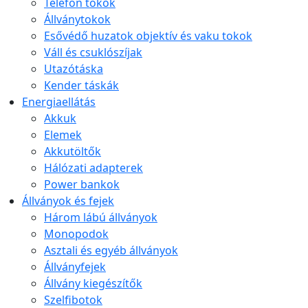
Telefon tokok
Állványtokok
Esővédő huzatok objektív és vaku tokok
Váll és csuklószíjak
Utazótáska
Kender táskák
Energiaellátás
Akkuk
Elemek
Akkutöltők
Hálózati adapterek
Power bankok
Állványok és fejek
Három lábú állványok
Monopodok
Asztali és egyéb állványok
Állványfejek
Állvány kiegészítők
Szelfibotok