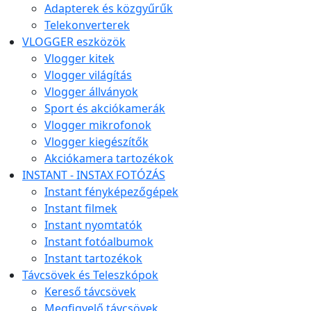
Adapterek és közgyűrűk
Telekonverterek
VLOGGER eszközök
Vlogger kitek
Vlogger világítás
Vlogger állványok
Sport és akciókamerák
Vlogger mikrofonok
Vlogger kiegészítők
Akciókamera tartozékok
INSTANT - INSTAX FOTÓZÁS
Instant fényképezőgépek
Instant filmek
Instant nyomtatók
Instant fotóalbumok
Instant tartozékok
Távcsövek és Teleszkópok
Kereső távcsövek
Megfigyelő távcsövek