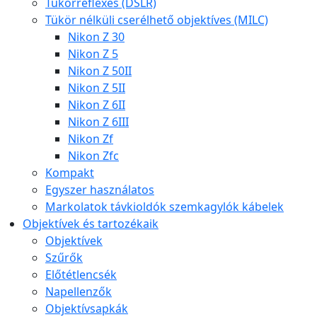
Tükörreflexes (DSLR)
Tükör nélküli cserélhető objektíves (MILC)
Nikon Z 30
Nikon Z 5
Nikon Z 50II
Nikon Z 5II
Nikon Z 6II
Nikon Z 6III
Nikon Zf
Nikon Zfc
Kompakt
Egyszer használatos
Markolatok távkioldók szemkagylók kábelek
Objektívek és tartozékaik
Objektívek
Szűrők
Előtétlencsék
Napellenzők
Objektívsapkák