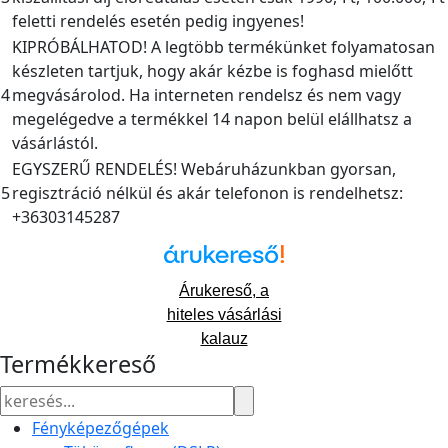
feletti rendelés esetén pedig ingyenes!
KIPRÓBÁLHATOD! A legtöbb termékünket folyamatosan
készleten tartjuk, hogy akár kézbe is foghasd mielőtt
4
megvásárolod. Ha interneten rendelsz és nem vagy
megelégedve a termékkel 14 napon belül elállhatsz a
vásárlástól.
EGYSZERŰ RENDELÉS! Webáruházunkban gyorsan,
5
regisztráció nélkül és akár telefonon is rendelhetsz:
+36303145287
Árukereső, a
hiteles vásárlási
kalauz
Termékkereső
Fényképezőgépek