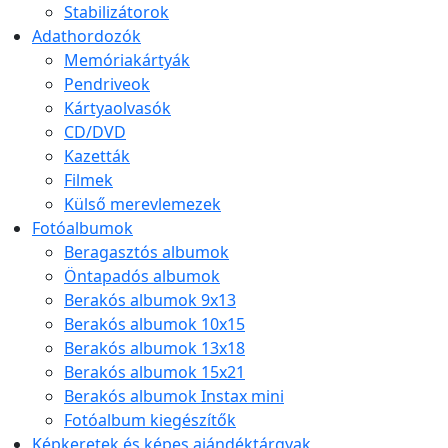
Stabilizátorok
Adathordozók
Memóriakártyák
Pendriveok
Kártyaolvasók
CD/DVD
Kazetták
Filmek
Külső merevlemezek
Fotóalbumok
Beragasztós albumok
Öntapadós albumok
Berakós albumok 9x13
Berakós albumok 10x15
Berakós albumok 13x18
Berakós albumok 15x21
Berakós albumok Instax mini
Fotóalbum kiegészítők
Képkeretek és képes ajándéktárgyak