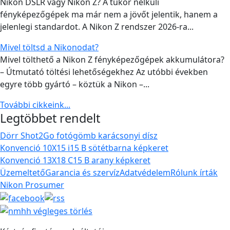
Nikon DSLR vagy Nikon Z? A tükör nélküli
fényképezőgépek ma már nem a jövőt jelentik, hanem a
jelenlegi standardot. A Nikon Z rendszer 2026-ra...
Mivel töltsd a Nikonodat?
Mivel tölthető a Nikon Z fényképezőgépek akkumulátora?
– Útmutató töltési lehetőségekhez Az utóbbi években
egyre több gyártó – köztük a Nikon –...
További cikkeink...
Legtöbbet rendelt
Dörr Shot2Go fotógömb karácsonyi dísz
Konvenció 10X15 i15 B sötétbarna képkeret
Konvenció 13X18 C15 B arany képkeret
Üzemeltető
Garancia és szervíz
Adatvédelem
Rólunk írták
Nikon Prosumer