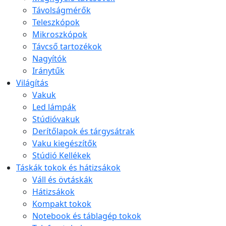
Távolságmérők
Teleszkópok
Mikroszkópok
Távcső tartozékok
Nagyítók
Iránytűk
Világítás
Vakuk
Led lámpák
Stúdióvakuk
Derítőlapok és tárgysátrak
Vaku kiegészítők
Stúdió Kellékek
Táskák tokok és hátizsákok
Váll és övtáskák
Hátizsákok
Kompakt tokok
Notebook és táblagép tokok