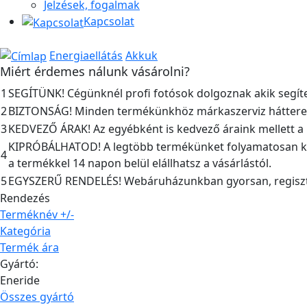
Jelzések, fogalmak
Kapcsolat
Energiaellátás
Akkuk
Miért érdemes nálunk vásárolni?
1
SEGÍTÜNK! Cégünknél profi fotósok dolgoznak akik segíte
2
BIZTONSÁG! Minden termékünkhöz márkaszerviz hátteret bi
3
KEDVEZŐ ÁRAK! Az egyébként is kedvező áraink mellett a kis
KIPRÓBÁLHATOD! A legtöbb termékünket folyamatosan kés
4
a termékkel 14 napon belül elállhatsz a vásárlástól.
5
EGYSZERŰ RENDELÉS! Webáruházunkban gyorsan, regisztrá
Rendezés
Terméknév +/-
Kategória
Termék ára
Gyártó:
Eneride
Összes gyártó