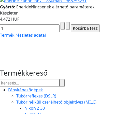
Gyártó:
Eneride
Nincsenek elérhető paraméterek
Készleten
4.472 HUF
Termék részletes adatai
Termékkereső
Fényképezőgépek
Tükörreflexes (DSLR)
Tükör nélküli cserélhető objektíves (MILC)
Nikon Z 30