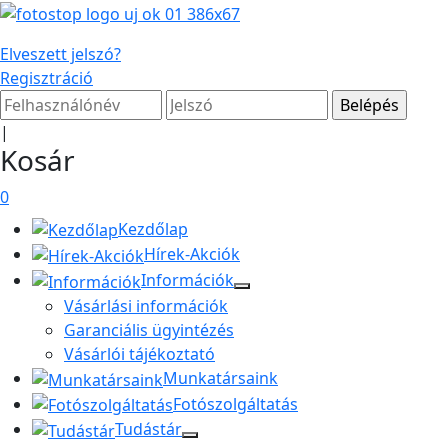
Elveszett jelszó?
Regisztráció
|
Kosár
0
Kezdőlap
Hírek-Akciók
Információk
Vásárlási információk
Garanciális ügyintézés
Vásárlói tájékoztató
Munkatársaink
Fotószolgáltatás
Tudástár