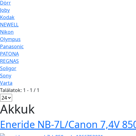
Dörr
Joby
Kodak
NEWELL
Nikon
Olympus
Panasonic
PATONA
REGNAS
Soligor
Sony
Varta
Találatok: 1 - 1 / 1
Akkuk
Eneride NB-7L/Canon 7,4V 85