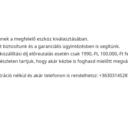
nek a megfelelő eszköz kiválasztásában.
ztosítunk és a garanciális ügyintézésben is segítünk.
zállítási díj előreutalás esetén csak 1990,-Ft, 100.000,-Ft f
zleten tartjuk, hogy akár kézbe is foghasd mielőtt megvá
ció nélkül és akár telefonon is rendelhetsz: +3630314528