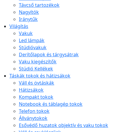
Távcső tartozékok
Nagyítók
Iránytűk
Világítás
Vakuk
Led lámpák
Stúdióvakuk
Derítőlapok és tárgysátrak
Vaku kiegészítők
Stúdió Kellékek
Táskák tokok és hátizsákok
Váll és övtáskák
Hátizsákok
Kompakt tokok
Notebook és táblagép tokok
Telefon tokok
Állványtokok
Esővédő huzatok objektív és vaku tokok