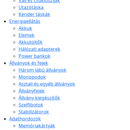
Váll és csuklószíjak
Utazótáska
Kender táskák
Energiaellátás
Akkuk
Elemek
Akkutöltők
Hálózati adapterek
Power bankok
Állványok és fejek
Három lábú állványok
Monopodok
Asztali és egyéb állványok
Állványfejek
Állvány kiegészítők
Szelfibotok
Stabilizátorok
Adathordozók
Memóriakártyák