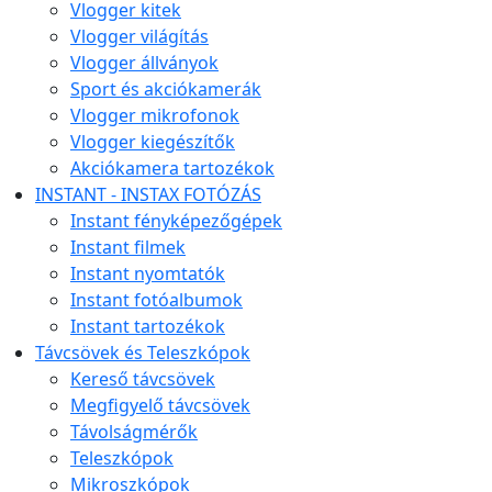
Vlogger kitek
Vlogger világítás
Vlogger állványok
Sport és akciókamerák
Vlogger mikrofonok
Vlogger kiegészítők
Akciókamera tartozékok
INSTANT - INSTAX FOTÓZÁS
Instant fényképezőgépek
Instant filmek
Instant nyomtatók
Instant fotóalbumok
Instant tartozékok
Távcsövek és Teleszkópok
Kereső távcsövek
Megfigyelő távcsövek
Távolságmérők
Teleszkópok
Mikroszkópok