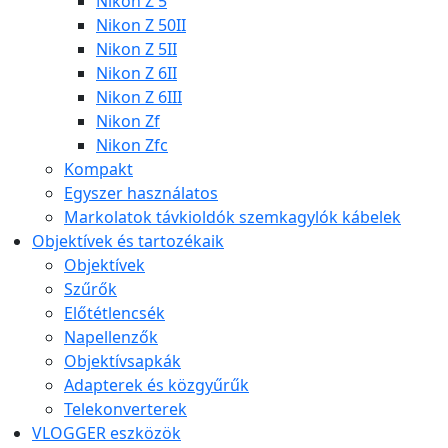
Nikon Z 5
Nikon Z 50II
Nikon Z 5II
Nikon Z 6II
Nikon Z 6III
Nikon Zf
Nikon Zfc
Kompakt
Egyszer használatos
Markolatok távkioldók szemkagylók kábelek
Objektívek és tartozékaik
Objektívek
Szűrők
Előtétlencsék
Napellenzők
Objektívsapkák
Adapterek és közgyűrűk
Telekonverterek
VLOGGER eszközök