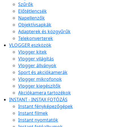
Szűrők
Előtétlencsék
Napellenzők
Objektívsapkák
Adapterek és közgyűrűk
Telekonverterek
VLOGGER eszközök
Vlogger kitek
Vlogger világítás
Vlogger állványok
Sport és akciókamerák
Vlogger mikrofonok
Vlogger kiegészítők
Akciókamera tartozékok
INSTANT - INSTAX FOTÓZÁS
Instant fényképezőgépek
Instant filmek
Instant nyomtatók
Instant fotóalbumok