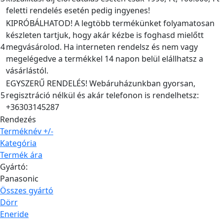
feletti rendelés esetén pedig ingyenes!
KIPRÓBÁLHATOD! A legtöbb termékünket folyamatosan
készleten tartjuk, hogy akár kézbe is foghasd mielőtt
4
megvásárolod. Ha interneten rendelsz és nem vagy
megelégedve a termékkel 14 napon belül elállhatsz a
vásárlástól.
EGYSZERŰ RENDELÉS! Webáruházunkban gyorsan,
5
regisztráció nélkül és akár telefonon is rendelhetsz:
+36303145287
Rendezés
Terméknév +/-
Kategória
Termék ára
Gyártó:
Panasonic
Összes gyártó
Dörr
Eneride