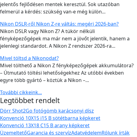
jelentős fejlődésen mentek keresztül. Sok utazóban
felmerül a kérdés: szükség van-e még külön...
Nikon DSLR-ről Nikon Z-re váltás: megéri 2026-ban?
Nikon DSLR vagy Nikon Z? A tükör nélküli
fényképezőgépek ma már nem a jövőt jelentik, hanem a
jelenlegi standardot. A Nikon Z rendszer 2026-ra...
Mivel töltsd a Nikonodat?
Mivel tölthető a Nikon Z fényképezőgépek akkumulátora?
– Útmutató töltési lehetőségekhez Az utóbbi években
egyre több gyártó – köztük a Nikon –...
További cikkeink...
Legtöbbet rendelt
Dörr Shot2Go fotógömb karácsonyi dísz
Konvenció 10X15 i15 B sötétbarna képkeret
Konvenció 13X18 C15 B arany képkeret
Üzemeltető
Garancia és szervíz
Adatvédelem
Rólunk írták