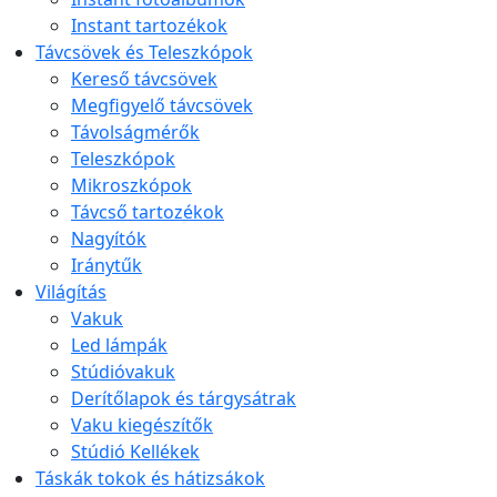
Instant tartozékok
Távcsövek és Teleszkópok
Kereső távcsövek
Megfigyelő távcsövek
Távolságmérők
Teleszkópok
Mikroszkópok
Távcső tartozékok
Nagyítók
Iránytűk
Világítás
Vakuk
Led lámpák
Stúdióvakuk
Derítőlapok és tárgysátrak
Vaku kiegészítők
Stúdió Kellékek
Táskák tokok és hátizsákok