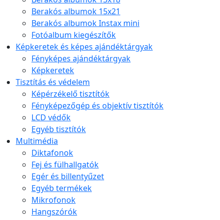
Berakós albumok 15x21
Berakós albumok Instax mini
Fotóalbum kiegészítők
Képkeretek és képes ajándéktárgyak
Fényképes ajándéktárgyak
Képkeretek
Tisztítás és védelem
Képérzékelő tisztítók
Fényképezőgép és objektív tisztítók
LCD védők
Egyéb tisztítók
Multimédia
Diktafonok
Fej és fülhallgatók
Egér és billentyűzet
Egyéb termékek
Mikrofonok
Hangszórók