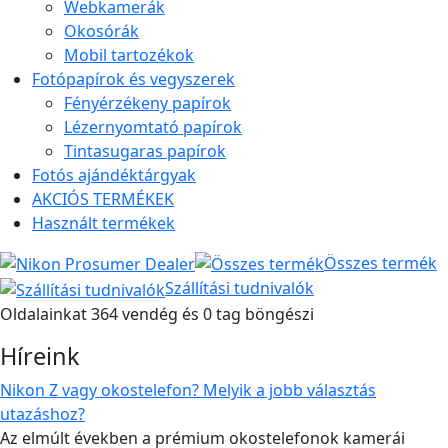
Webkamerák
Okosórák
Mobil tartozékok
Fotópapírok és vegyszerek
Fényérzékeny papírok
Lézernyomtató papírok
Tintasugaras papírok
Fotós ajándéktárgyak
AKCIÓS TERMÉKEK
Használt termékek
Összes termék
Szállítási tudnivalók
Oldalainkat 364 vendég és 0 tag böngészi
Híreink
Nikon Z vagy okostelefon? Melyik a jobb választás
utazáshoz?
Az elmúlt években a prémium okostelefonok kamerái