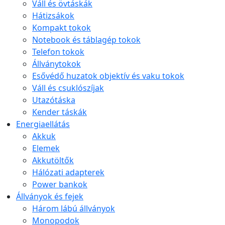
Váll és övtáskák
Hátizsákok
Kompakt tokok
Notebook és táblagép tokok
Telefon tokok
Állványtokok
Esővédő huzatok objektív és vaku tokok
Váll és csuklószíjak
Utazótáska
Kender táskák
Energiaellátás
Akkuk
Elemek
Akkutöltők
Hálózati adapterek
Power bankok
Állványok és fejek
Három lábú állványok
Monopodok