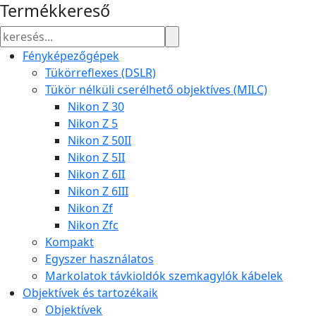
Termékkereső
Fényképezőgépek
Tükörreflexes (DSLR)
Tükör nélküli cserélhető objektíves (MILC)
Nikon Z 30
Nikon Z 5
Nikon Z 50II
Nikon Z 5II
Nikon Z 6II
Nikon Z 6III
Nikon Zf
Nikon Zfc
Kompakt
Egyszer használatos
Markolatok távkioldók szemkagylók kábelek
Objektívek és tartozékaik
Objektívek