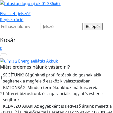
Elveszett jelszó?
Regisztráció
|
Kosár
0
Energiaellátás
Akkuk
Miért érdemes nálunk vásárolni?
SEGÍTÜNK! Cégünknél profi fotósok dolgoznak akik
1
segítenek a megfelelő eszköz kiválasztásában.
BIZTONSÁG! Minden termékünkhöz márkaszerviz
2
hátteret biztosítunk és a garanciális ügyintézésben is
segítünk.
KEDVEZŐ ÁRAK! Az egyébként is kedvező áraink mellett a
3
kiszállítási díj előreutalás esetén csak 1990,-Ft, 100.000,-Ft