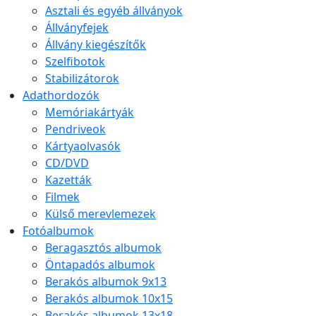
Asztali és egyéb állványok
Állványfejek
Állvány kiegészítők
Szelfibotok
Stabilizátorok
Adathordozók
Memóriakártyák
Pendriveok
Kártyaolvasók
CD/DVD
Kazetták
Filmek
Külső merevlemezek
Fotóalbumok
Beragasztós albumok
Öntapadós albumok
Berakós albumok 9x13
Berakós albumok 10x15
Berakós albumok 13x18