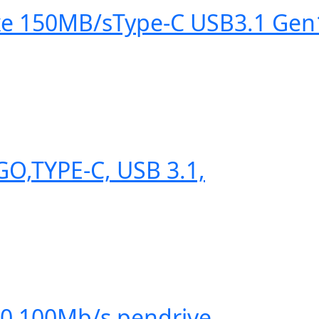
xe 150MB/sType-C USB3.1 Gen
O,TYPE-C, USB 3.1,
.0 100Mb/s pendrive