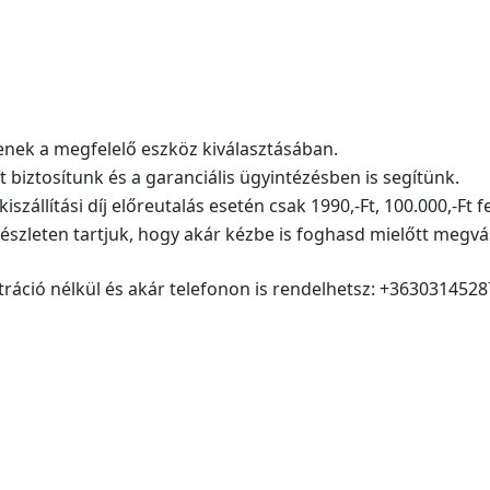
nek a megfelelő eszköz kiválasztásában.
ztosítunk és a garanciális ügyintézésben is segítünk.
zállítási díj előreutalás esetén csak 1990,-Ft, 100.000,-Ft f
zleten tartjuk, hogy akár kézbe is foghasd mielőtt megvá
ció nélkül és akár telefonon is rendelhetsz: +3630314528