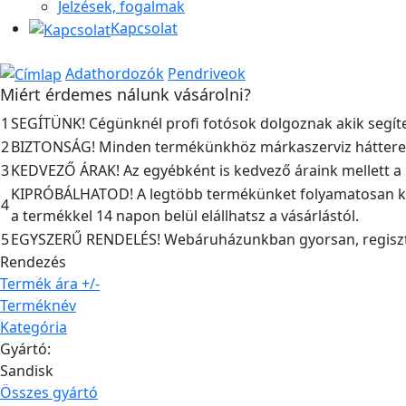
Jelzések, fogalmak
Kapcsolat
Adathordozók
Pendriveok
Miért érdemes nálunk vásárolni?
1
SEGÍTÜNK! Cégünknél profi fotósok dolgoznak akik segíte
2
BIZTONSÁG! Minden termékünkhöz márkaszerviz hátteret bi
3
KEDVEZŐ ÁRAK! Az egyébként is kedvező áraink mellett a kis
KIPRÓBÁLHATOD! A legtöbb termékünket folyamatosan kés
4
a termékkel 14 napon belül elállhatsz a vásárlástól.
5
EGYSZERŰ RENDELÉS! Webáruházunkban gyorsan, regisztrá
Rendezés
Termék ára +/-
Terméknév
Kategória
Gyártó:
Sandisk
Összes gyártó