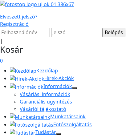
Elveszett jelszó?
Regisztráció
|
Kosár
0
Kezdőlap
Hírek-Akciók
Információk
Vásárlási információk
Garanciális ügyintézés
Vásárlói tájékoztató
Munkatársaink
Fotószolgáltatás
Tudástár