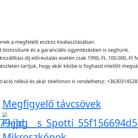
nek a megfelelő eszköz kiválasztásában.
ztosítunk és a garanciális ügyintézésben is segítünk.
zállítási díj előreutalás esetén csak 1990,-Ft, 100.000,-Ft f
zleten tartjuk, hogy akár kézbe is foghasd mielőtt megvá
ció nélkül és akár telefonon is rendelhetsz: +3630314528
Megfigyelő távcsövek
Mikroszkópok