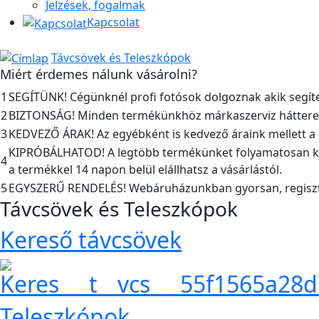
Jelzések, fogalmak
Kapcsolat
Távcsövek és Teleszkópok
Miért érdemes nálunk vásárolni?
1
SEGÍTÜNK! Cégünknél profi fotósok dolgoznak akik segíte
2
BIZTONSÁG! Minden termékünkhöz márkaszerviz hátteret bi
3
KEDVEZŐ ÁRAK! Az egyébként is kedvező áraink mellett a kis
KIPRÓBÁLHATOD! A legtöbb termékünket folyamatosan kés
4
a termékkel 14 napon belül elállhatsz a vásárlástól.
5
EGYSZERŰ RENDELÉS! Webáruházunkban gyorsan, regisztrá
Távcsövek és Teleszkópok
Kereső távcsövek
Teleszkópok