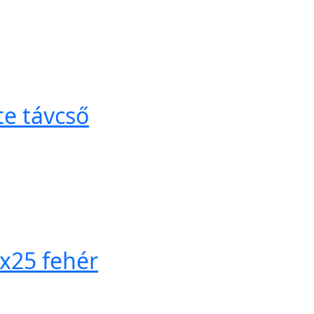
te távcső
x25 fehér