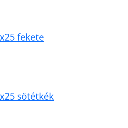
25 fekete
25 sötétkék