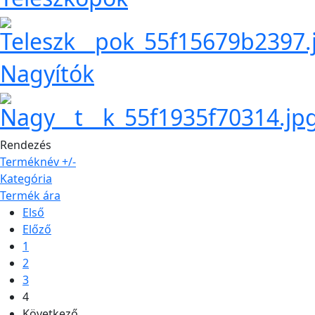
Nagyítók
Rendezés
Terméknév +/-
Kategória
Termék ára
Első
Előző
1
2
3
4
Következő