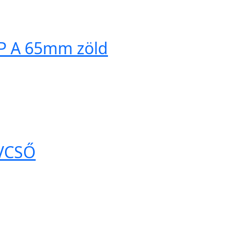
WP A 65mm zöld
ÁVCSŐ