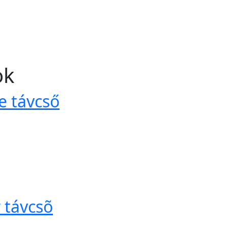
ok
e távcső
 távcsõ