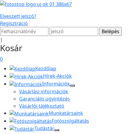
Elveszett jelszó?
Regisztráció
|
Kosár
0
Kezdőlap
Hírek-Akciók
Információk
Vásárlási információk
Garanciális ügyintézés
Vásárlói tájékoztató
Munkatársaink
Fotószolgáltatás
Tudástár